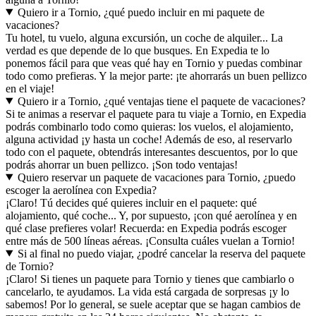
Quiero ir a Tornio, ¿qué puedo incluir en mi paquete de
vacaciones?
Tu hotel, tu vuelo, alguna excursión, un coche de alquiler... La
verdad es que depende de lo que busques. En Expedia te lo
ponemos fácil para que veas qué hay en Tornio y puedas combinar
todo como prefieras. Y la mejor parte: ¡te ahorrarás un buen pellizco
en el viaje!
Quiero ir a Tornio, ¿qué ventajas tiene el paquete de vacaciones?
Si te animas a reservar el paquete para tu viaje a Tornio, en Expedia
podrás combinarlo todo como quieras: los vuelos, el alojamiento,
alguna actividad ¡y hasta un coche! Además de eso, al reservarlo
todo con el paquete, obtendrás interesantes descuentos, por lo que
podrás ahorrar un buen pellizco. ¡Son todo ventajas!
Quiero reservar un paquete de vacaciones para Tornio, ¿puedo
escoger la aerolínea con Expedia?
¡Claro! Tú decides qué quieres incluir en el paquete: qué
alojamiento, qué coche... Y, por supuesto, ¡con qué aerolínea y en
qué clase prefieres volar! Recuerda: en Expedia podrás escoger
entre más de 500 líneas aéreas. ¡Consulta cuáles vuelan a Tornio!
Si al final no puedo viajar, ¿podré cancelar la reserva del paquete
de Tornio?
¡Claro! Si tienes un paquete para Tornio y tienes que cambiarlo o
cancelarlo, te ayudamos. La vida está cargada de sorpresas ¡y lo
sabemos! Por lo general, se suele aceptar que se hagan cambios de