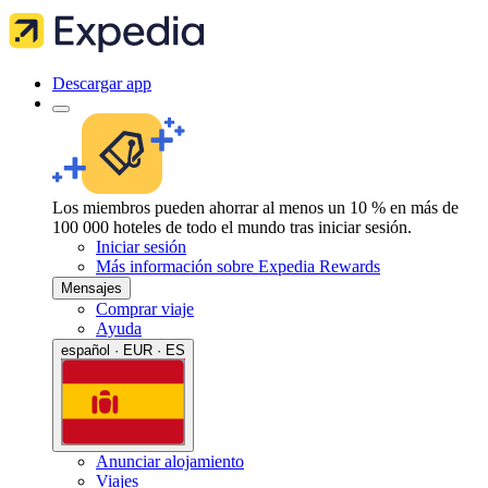
Descargar app
Los miembros pueden ahorrar al menos un 10 % en más de
100 000 hoteles de todo el mundo tras iniciar sesión.
Iniciar sesión
Más información sobre Expedia Rewards
Mensajes
Comprar viaje
Ayuda
español · EUR · ES
Anunciar alojamiento
Viajes