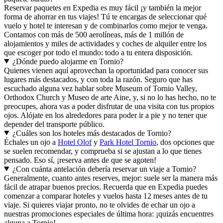
Reservar paquetes en Expedia es muy fácil ¡y también la mejor
forma de ahorrar en tus viajes! Tú te encargas de seleccionar qué
vuelo y hotel te interesan y de combinarlos como mejor te venga.
Contamos con más de 500 aerolíneas, más de 1 millón de
alojamientos y miles de actividades y coches de alquiler entre los
que escoger por todo el mundo: todo a tu entera disposición.
¿Dónde puedo alojarme en Tornio?
Quienes vienen aquí aprovechan la oportunidad para conocer sus
lugares más destacados, y con toda la razón. Seguro que has
escuchado alguna vez hablar sobre Museum of Tornio Valley,
Orthodox Church y Museo de arte Aine, y, si no lo has hecho, no te
preocupes, ahora vas a poder disfrutar de una visita con tus propios
ojos. Alójate en los alrededores para poder ir a pie y no tener que
depender del transporte público.
¿Cuáles son los hoteles más destacados de Tornio?
Échales un ojo a
Hotel Olof
y
Park Hotel Tornio
, dos opciones que
se suelen recomendar, y comprueba si se ajustan a lo que tienes
pensado. Eso sí, ¡reserva antes de que se agoten!
¿Con cuánta antelación debería reservar un viaje a Tornio?
Generalmente, cuanto antes reserves, mejor: suele ser la manera más
fácil de atrapar buenos precios. Recuerda que en Expedia puedes
comenzar a comparar hoteles y vuelos hasta 12 meses antes de tu
viaje. Si quieres viajar pronto, no te olvides de echar un ojo a
nuestras promociones especiales de última hora: ¡quizás encuentres
alguna a Tornio!