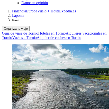
Danos tu opinión
Finlandia
Europa
Vuelo + Hotel
Expedia.es
Laponia
Tornio
Organiza tu viaje
Guía de viaje de Tornio
Hoteles en Tornio
Alquileres vacacionales en
Tornio
Vuelos a Tornio
Alquiler de coches en Tornio