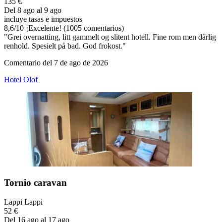
135 €
Del 8 ago al 9 ago
incluye tasas e impuestos
8,6
/
10
¡Excelente! (1005 comentarios)
"Grei overnatting, litt gammelt og slitent hotell. Fine rom men dårlig
renhold. Spesielt på bad. God frokost."
Comentario del 7 de ago de 2026
Hotel Olof
Tornio caravan
Lappi Lappi
52 €
Del 16 ago al 17 ago