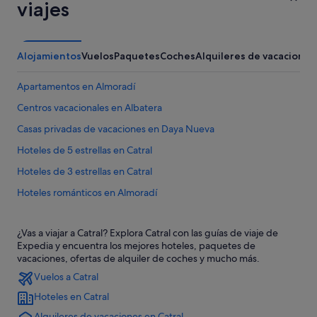
viajes
Alojamientos
Vuelos
Paquetes
Coches
Alquileres de vacaciones
Apartamentos en Almoradí
Centros vacacionales en Albatera
Casas privadas de vacaciones en Daya Nueva
Hoteles de 5 estrellas en Catral
Hoteles de 3 estrellas en Catral
Hoteles románticos en Almoradí
Centros vacacionales en Catral
¿Vas a viajar a Catral? Explora Catral con las guías de viaje de
Dolores hoteles
Expedia y encuentra los mejores hoteles, paquetes de
Villas en Almoradí
vacaciones, ofertas de alquiler de coches y mucho más.
Vuelos a Catral
Catral hoteles
Hoteles en Catral
Hoteles con restaurante en Almoradí
Alquileres de vacaciones en Catral