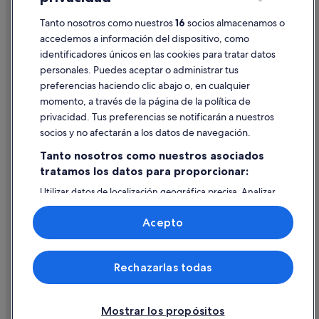
Hoteles de 3 estrellas en Dolores
Tanto nosotros como nuestros
16
socios almacenamos o
Pautas sobre el contenido y cómo denunciar contenido
Pensiones en Catral
accedemos a información del dispositivo, como
Casas de campo en Dolores
identificadores únicos en las cookies para tratar datos
Ayuda
Apartoteles en Almoradí
personales. Puedes aceptar o administrar tus
Ayuda
preferencias haciendo clic abajo o, en cualquier
Alojamientos agroturísticos en Catral
momento, a través de la página de la política de
Cancelar un vuelo
Pensiones en Almoradí
privacidad. Tus preferencias se notificarán a nuestros
Cancelar una reserva de hotel o de un alquiler vacacional
socios y no afectarán a los datos de navegación.
Villas en Dolores
Plazos de reembolso
Tanto nosotros como nuestros asociados
Complejos turísticos en Almoradí
tratamos los datos para proporcionar:
Utilizar un cupón de Expedia
Chalets en Dolores
Utilizar datos de localización geográfica precisa. Analizar
Documentos para viajes internacionales
activamente las características del dispositivo para su
identificación. Almacenar la información en un dispositivo
Acepto
y/o acceder a ella. Publicidad y contenido personalizados,
medición de publicidad y contenido, investigación de
audiencia y desarrollo de servicios.
© 2026 Expedia, Inc., una empresa de Expedia Group. Todos los
Rechazarlas todas
Lista de asociados (proveedores)
derechos reservados. Expedia y el logotipo de Expedia son marcas
comerciales o marcas comerciales registradas de Expedia, Inc.
Vacationspot, S.L., Agencia de Viajes, I-AV-0000631.3.
Mostrar los propósitos