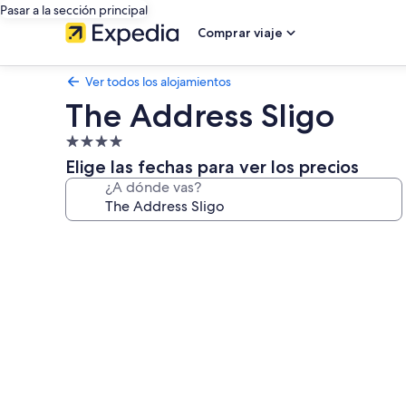
Pasar a la sección principal
Comprar viaje
Ver todos los alojamientos
The Address Sligo
Alojamiento
de
Elige las fechas para ver los precios
4.0 estrellas
¿A dónde vas?
Galería
de
imágenes
de
The
Address
Sligo