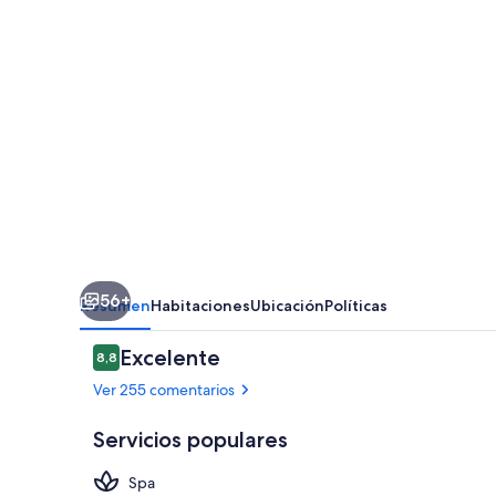
56+
Resumen
Habitaciones
Ubicación
Políticas
Comentarios
Excelente
8,8
8,8 de 10
Ver 255 comentarios
Servicios populares
Spa