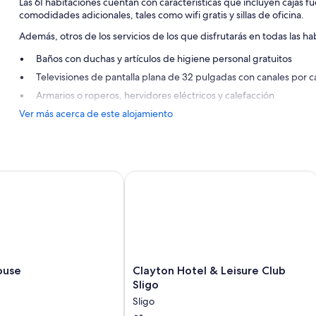
Las 61 habitaciones cuentan con características que incluyen cajas 
comodidades adicionales, tales como wifi gratis y sillas de oficina.
Además, otros de los servicios de los que disfrutarás en todas las ha
Baños con duchas y artículos de higiene personal gratuitos
Televisiones de pantalla plana de 32 pulgadas con canales por c
Armarios o roperos, hervidores eléctricos y calefacción
Ver más acerca de este alojamiento
se
Clayton Hotel & Leisure Club Sligo
Clayton
ouse
Clayton Hotel & Leisure Club
Hotel
Sligo
&
Sligo
Leisure