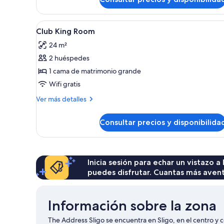
con
2
Abrir
Caja fuerte, escritorio, cortin
camas
4
Club King Room
individuales
todas
24 m²
las
2 huéspedes
fotos
de
1 cama de matrimonio grande
Club
Wifi gratis
King
Más
Ver más detalles
Room
detalles
de
Consultar precios y disponibilida
Club
King
Room
Inicia sesión para echar un vistazo a
puedes disfrutar. Cuantas más aven
Información sobre la zona
The Address Sligo se encuentra en Sligo, en el centro y ce