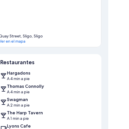
Quay Street, Sligo, Sligo
Ver en el mapa
Mapa
Restaurantes
Hargadons
A 4 min a pie
Thomas Connolly
A 4 min a pie
Swagman
A 2 min a pie
The Harp Tavern
A 1 min a pie
Lyons Cafe