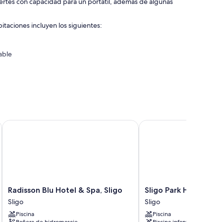
fuertes con capacidad para un portátil, además de algunas
bitaciones incluyen los siguientes:
able
Radisson Blu Hotel & Spa, Sligo
Sligo Park Hotel & Leis
Radisson
Sligo
Radisson Blu Hotel & Spa, Sligo
Sligo Park Hotel & L
Blu
Park
Sligo
Sligo
Hotel
Hotel
Piscina
Piscina
&
&
Bañera de hidromasaje
Piscina infantil