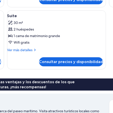
Suite
estudio
as opacas y tabla de planchar con plancha
Abrir
Caja fuerte, escritorio, cortinas opaca
4
Suite
todas
30 m²
las
2 huéspedes
fotos
de
1 cama de matrimonio grande
Suite
Wifi gratis
Más
Ver más detalles
detalles
de
d
Consultar precios y disponibilidad
Suite
 las ventajas y los descuentos de los que
turas, ¡más recompensas!
rca del paseo marítimo. Visita atractivos turísticos locales como