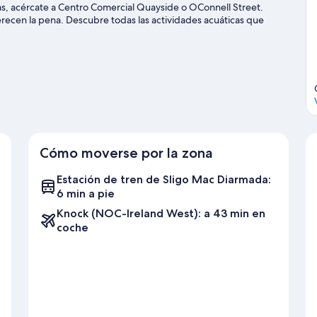
ras, acércate a Centro Comercial Quayside o OConnell Street.
ecen la pena. Descubre todas las actividades acuáticas que
ás, tendrás ocasión de disfrutar de la naturaleza al aire libre con
er guía de viaje de Sligo
Cómo moverse por la zona
Estación de tren de Sligo Mac Diarmada:
6 min a pie
Knock (NOC-Ireland West): a 43 min en
coche