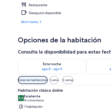
Restaurante
Sauna, bañera
Desayuno disponible
Abrir todos
Opciones de la habitación
Consulta la disponibilidad para estas fec
Consulta la disponibilidad para esta noche, ago 8 - 
Consulta la d
Esta noche
ago 8 - ago 9
Filtros
Todas las habitaciones
1 cama
2 camas
disponibles
Abrir
Una habitación de hotel moder
para
5
Habitación clásica doble
todas
las
Excelente
las
8,6
habitaciones
8,6 de 10
(19 comentarios)
19 comentarios
fotos
1 habitación
de