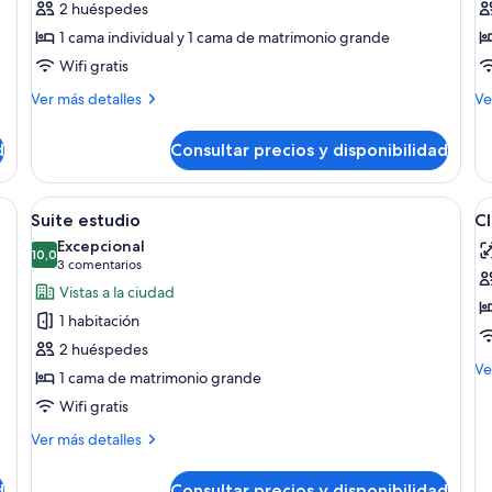
2 huéspedes
Habitación
H
1 cama individual y 1 cama de matrimonio grande
clásica
C
Wifi gratis
con
d
2
Más
M
Ver más detalles
Ve
detalles
de
camas
de
de
individuales
d
Consultar precios y disponibilidad
Habitación
Ha
clásica
Cl
con
do
as, un escritorio y una silla.
Abrir
Una habitación de hotel moderna con 
A
6
2
Suite estudio
C
todas
t
camas
Excepcional
individuales
las
10,0
la
10,0 de 10
(3 comentarios)
3 comentarios
fotos
f
Vistas a la ciudad
de
d
1 habitación
Suite
Cl
2 huéspedes
estudio
D
M
Ve
1 cama de matrimonio grande
R
de
Wifi gratis
de
Cl
Más
Ver más detalles
Do
detalles
R
de
d
Consultar precios y disponibilidad