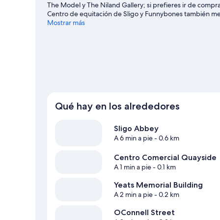
The Model y The Niland Gallery; si prefieres ir de comp
Centro de equitación de Sligo y Funnybones también mer
podrás hacer en la zona, como kayak o submarinismo; adem
Mostrar más
opciones tan variadas como la equitación o la escalada.
V
Qué hay en los alrededores
Sligo Abbey
A 6 min a pie
- 0.6 km
Centro Comercial Quayside
A 1 min a pie
- 0.1 km
Yeats Memorial Building
A 2 min a pie
- 0.2 km
OConnell Street