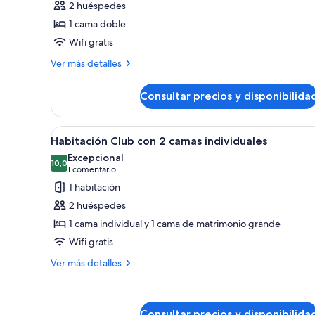
2 huéspedes
Habitación
1 cama doble
clásica
Wifi gratis
doble
Más
Ver más detalles
detalles
de
Consultar precios y disponibilida
Habitación
clásica
doble
Abrir
Habitación de hotel con dos cam
4
Habitación Club con 2 camas individuales
todas
Excepcional
las
10,0
10,0 de 10
(1 comentario)
1 comentario
fotos
1 habitación
de
2 huéspedes
Habitación
1 cama individual y 1 cama de matrimonio grande
Club
Wifi gratis
con
2
Más
Ver más detalles
detalles
camas
de
individuales
Habitación
Club
Consultar precios y disponibilida