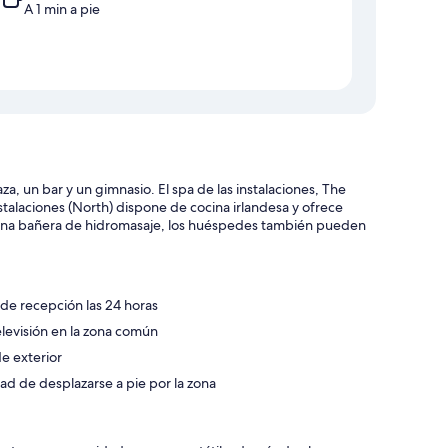
A 1 min a pie
a, un bar y un gimnasio. El spa de las instalaciones, The
nstalaciones (North) dispone de cocina irlandesa y ofrece
na bañera de hidromasaje, los huéspedes también pueden
de recepción las 24 horas
elevisión en la zona común
e exterior
ad de desplazarse a pie por la zona