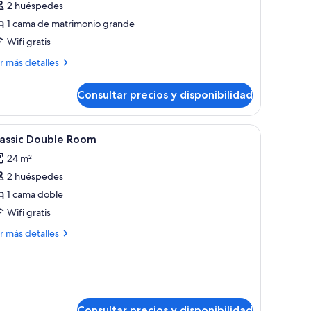
2 huéspedes
abitación
1 cama de matrimonio grande
lub
Wifi gratis
oble
ás
r más detalles
talles
Consultar precios y disponibilidad
bitación
ub
ble
una cama grande, un sofá azul, un escritorio con computadora y un comedo
brir
Caja fuerte, escritorio, cortinas opacas y tab
5
lassic Double Room
odas
24 m²
s
2 huéspedes
otos
e
1 cama doble
assic
Wifi gratis
ouble
ás
r más detalles
oom
talles
assic
uble
oom
Consultar precios y disponibilidad