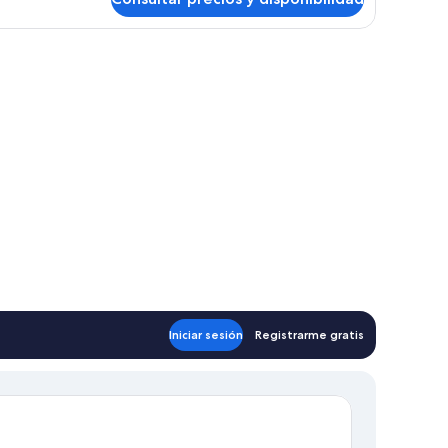
s y tabla de planchar con plancha
Iniciar sesión
Registrarme gratis