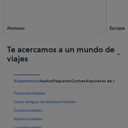
Alonisos
Escópel
Te acercamos a un mundo de
viajes
Alojamientos
Vuelos
Paquetes
Coches
Alquileres de vacaci
Panormos hoteles
Casco antiguo de Alónissos hoteles
Escíatos hoteles
Alonisos hoteles
Loutraki hoteles