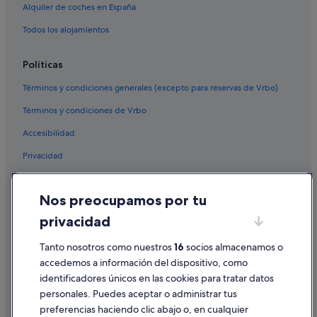
Alquiler de coches en España
Todos los alojamientos
Políticas
Términos y condiciones generales (excepto para reservas de Vrbo)
Términos y condiciones de Vrbo
Accesibilidad
Privacidad
Cookies
Nos preocupamos por tu
Condiciones de uso
privacidad
Información legal/contacto
Pautas sobre el contenido y cómo denunciar contenido
Tanto nosotros como nuestros
16
socios almacenamos o
accedemos a información del dispositivo, como
identificadores únicos en las cookies para tratar datos
Ayuda
personales. Puedes aceptar o administrar tus
Ayuda
preferencias haciendo clic abajo o, en cualquier