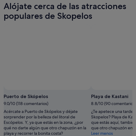
Skopelos
precios
Alójate cerca de las atracciones
noche,
para
en
8
mañana
Skopelos
populares de Skopelos
ago
por
para
-
la
el
9
noche,
próximo
ago
9
fin
ago
de
-
semana,
10
14
ago
ago
-
16
ago
Puerto de Skópelos
Playa de Kastani
9.0/10 (118 comentarios)
8.8/10 (90 comentarios)
Acércate a Puerto de Skópelos y déjate
¿Te apetece una tarde d
sorprender por la belleza del litoral de
Skopelos? Playa de Kast
Escópelos. Y, ya que estás en la zona, ¿por
que estás aquí, también
qué no darte algún que otro chapuzón en la
que otro chapuzón en la
playa y recorrer la bonita costa?
Leer menos