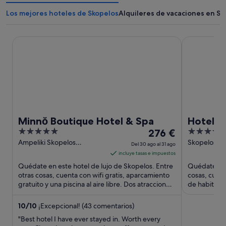
Los mejores hoteles de Skopelos
Alquileres de vacaciones en Sk
Minnŏ Boutique Hotel & Spa
Hotel Amali
Minnŏ Boutique Hotel & Spa
Hotel A
5
El
4
276 €
out
precio
out
Ampeliki Skopelos
Skopelos Sk
Del 30 ago al 31 ago
Magnesia
Skopelos Is
of
es
of
incluye tasas e impuestos
5
de
5
Quédate en este hotel de lujo de Skopelos. Entre
Quédate en 
276 €
otras cosas, cuenta con wifi gratis, aparcamiento
cosas, cuent
gratuito y una piscina al aire libre. Dos atracciones
por
de habitacio
turísticas ...
populares qu
noche
del
10
/
10
¡Excepcional! (43 comentarios)
30
"Best hotel I have ever stayed in. Worth every