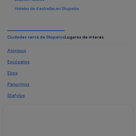
Hoteles de 4 estrellas en Skopelos
Escópelos hoteles
Elios hoteles
Patitiri hoteles
Ciudades cerca de Skopelos
Lugares de interés
Hoteles de lujo en Skopelos
Alonisos
Glossa hoteles
Escópelos
Skopelos hoteles
Neo Klima hoteles
Elios
Panormos
Stafylos
Agnontas
Neo Klima