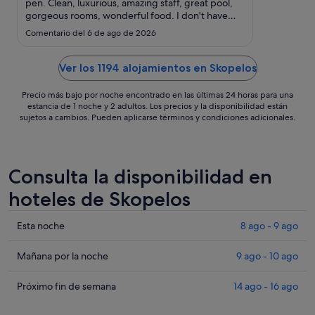
ago
pen. Clean, luxurious, amazing staff, great pool,
gorgeous rooms, wonderful food. I don't have
al
enough words to explain how perfect this hotel
31
Comentario del 6 de ago de 2026
was."
ago
Ver los 1194 alojamientos en Skopelos
Precio más bajo por noche encontrado en las últimas 24 horas para una
estancia de 1 noche y 2 adultos. Los precios y la disponibilidad están
sujetos a cambios. Pueden aplicarse términos y condiciones adicionales.
Consulta la disponibilidad en
hoteles de Skopelos
Comprueba
Esta noche
8 ago - 9 ago
los
precios
Comprueba
Mañana por la noche
9 ago - 10 ago
en
los
Skopelos
precios
Comprueba
Próximo fin de semana
14 ago - 16 ago
para
en
los
esta