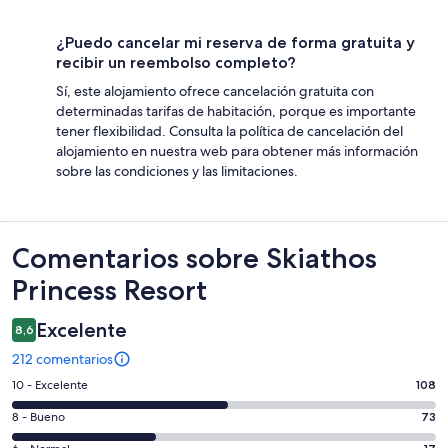
¿Puedo cancelar mi reserva de forma gratuita y
recibir un reembolso completo?
Sí, este alojamiento ofrece cancelación gratuita con
determinadas tarifas de habitación, porque es importante
tener flexibilidad. Consulta la política de cancelación del
alojamiento en nuestra web para obtener más información
sobre las condiciones y las limitaciones.
Comentarios
Comentarios sobre Skiathos
Princess Resort
Excelente
8,6
212 comentarios
108
10 - Excelente
108
comentarios
73
8 - Bueno
73
de
comentarios