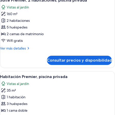
Suite Premier, 2 habitaciones, piscina privada
todas
bañera
Vistas al jardín
de
las
hidromasaje
160 m²
fotos
de
2 habitaciones
Suite
5 huéspedes
Premier,
2 camas de matrimonio
2
Wifi gratis
habitaciones,
Más
Ver más detalles
piscina
detalles
privada
de
Consultar precios y disponibilidad
Suite
Premier,
2
Abrir
Habitación de hotel con cama, sofá, escr
5
habitaciones,
Habitación Premier, piscina privada
todas
piscina
Vistas al jardín
privada
las
35 m²
fotos
de
1 habitación
Habitación
3 huéspedes
Premier,
1 cama doble