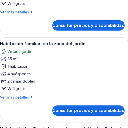
vistas
Wifi gratis
al
Más
Ver más detalles
jardín
detalles
de
Consultar precios y disponibilidad
Habitación
estándar,
vistas
Abrir
Una habitación de hotel con un espejo
5
al
Habitación familiar, en la zona del jardín
todas
jardín
Vistas al jardín
las
35 m²
fotos
de
1 habitación
Habitación
4 huéspedes
familiar,
2 camas dobles
en
Wifi gratis
la
Más
Ver más detalles
zona
detalles
del
de
Consultar precios y disponibilidad
jardín
Habitación
familiar,
en
Abrir
Una habitación de hotel moderna con u
9
la