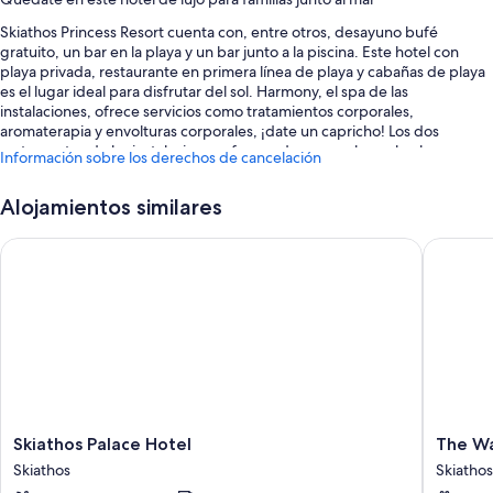
Skiathos Princess Resort cuenta con, entre otros, desayuno bufé
gratuito, un bar en la playa y un bar junto a la piscina. Este hotel con
playa privada, restaurante en primera línea de playa y cabañas de playa
es el lugar ideal para disfrutar del sol. Harmony, el spa de las
instalaciones, ofrece servicios como tratamientos corporales,
aromaterapia y envolturas corporales, ¡date un capricho! Los dos
restaurantes de las instalaciones ofrecen desayuno, brunch, almuerzo y
Información sobre los derechos de cancelación
cena y cuentan con vistas al mar. Disfruta del centro de bienestar y de
otras actividades, entre las que se incluyen las siguientes: windsurf,
Alojamientos similares
esquí acuático y paseos en lancha motora. Conéctate al wifi gratuito de
las habitaciones. Además, tendrás comodidades como una terraza y un
Skiathos Palace Hotel
The Wate
jardín.
Estos son algunos otros servicios de este hotel:
Una piscina al aire libre y una piscina infantil, con tumbonas y
sombrillas
Aparcamiento y aparcamiento de larga duración gratis
Bicicletas de alquiler, un servicio de transporte desde y hasta el
aeropuerto (de pago) y servicio de registro de salida exprés
Skiathos
The
Skiathos Palace Hotel
The Wa
Servicio de registro de entrada exprés, actividades infantiles
Palace
Water
supervisadas (de pago) y servicios de conserjería
Skiathos
Skiathos
Hotel
Suites