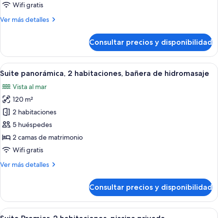
Wifi gratis
Más
Ver más detalles
detalles
de
Consultar precios y disponibilidad
Suite
Deluxe
Abrir
Suite panorámica, 2 habitaciones, bañe
9
Suite panorámica, 2 habitaciones, bañera de hidromasaje
todas
Vista al mar
las
120 m²
fotos
de
2 habitaciones
Suite
5 huéspedes
panorámica,
2 camas de matrimonio
2
Wifi gratis
habitaciones,
Más
Ver más detalles
bañera
detalles
de
de
Consultar precios y disponibilidad
hidromasaje
Suite
panorámica,
2
Abrir
Un dormitorio con cama, escritorio, sill
7
habitaciones,