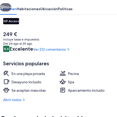
erior
Siguiente
150+
Resumen
Habitaciones
Ubicación
Políticas
VIP Access
El
249 €
precio
incluye tasas e impuestos
actual
Del 24 ago al 25 ago
es
Comentarios
Excelente
8,6
Ver 212 comentarios
8,6 de 10
de
249 €
Servicios populares
Playa privada, cabañas de playa, tumb
En una playa privada
Piscina
Desayuno incluido
Spa
Se aceptan mascotas
Aparcamiento incluido
Abrir todos