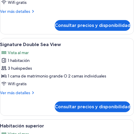
piscina
Wifi gratis
privada
Más
Ver más detalles
detalles
de
Consultar precios y disponibilidad
Habitación
Premier,
piscina
Abrir
Habitación de hotel moderna con una c
6
privada
Signature Double Sea View
todas
Vista al mar
las
1 habitación
fotos
de
3 huéspedes
Signature
1 cama de matrimonio grande O 2 camas individuales
Double
Wifi gratis
Sea
Más
Ver más detalles
View
detalles
de
Consultar precios y disponibilidad
Signature
Double
Sea
Abrir
Habitación de hotel con cama, escritor
7
View
Habitación superior
todas