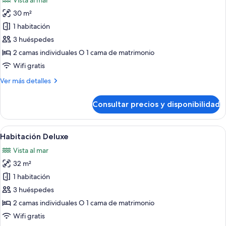
Vista al mar
las
30 m²
fotos
de
1 habitación
Habitación
3 huéspedes
superior
2 camas individuales O 1 cama de matrimonio
Wifi gratis
Más
Ver más detalles
detalles
de
Consultar precios y disponibilidad
Habitación
superior
Abrir
Habitación de hotel con cama, escritori
4
Habitación Deluxe
todas
Vista al mar
las
32 m²
fotos
de
1 habitación
Habitación
3 huéspedes
Deluxe
2 camas individuales O 1 cama de matrimonio
Wifi gratis