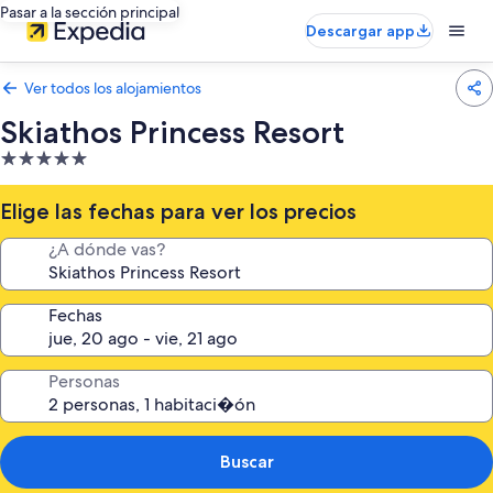
Pasar a la sección principal
Descargar app
Ver todos los alojamientos
Skiathos Princess Resort
Alojamiento
de
5.0 estrellas
Elige las fechas para ver los precios
¿A dónde vas?
Fechas
Personas
Buscar