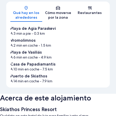
Mapa
Qué hay en los
Cómo moverse
Restaurantes
alrededores
por la zona
Playa de Agia Paraskevi
A 3 min a pie
- 0.3 km
Vromolimnos
A 2 min en coche
- 1.5 km
Playa de Vasiliás
A 6 min en coche
- 4.9 km
Casa de Papadiamantis
A 10 min en coche
- 7.5 km
Puerto de Skiathos
A 14 min en coche
- 7.9 km
Acerca de este alojamiento
Skiathos Princess Resort
Quédate en este hotel de lujo para familias junto al mar