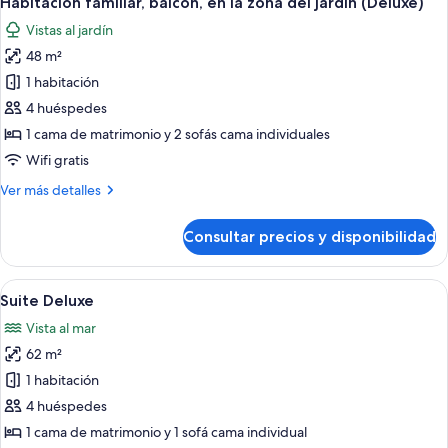
Habitación familiar, balcón, en la zona del jardín (Deluxe)
todas
zona
Vistas al jardín
del
las
jardín
48 m²
fotos
de
1 habitación
Habitación
4 huéspedes
familiar,
1 cama de matrimonio y 2 sofás cama individuales
balcón,
Wifi gratis
en
Más
Ver más detalles
la
detalles
zona
de
Consultar precios y disponibilidad
del
Habitación
familiar,
jardín
balcón,
Abrir
Suite Deluxe | Edredones de plumas, min
(Deluxe)
7
en
Suite Deluxe
todas
la
Vista al mar
zona
las
del
62 m²
fotos
jardín
de
1 habitación
(Deluxe)
Suite
4 huéspedes
Deluxe
1 cama de matrimonio y 1 sofá cama individual