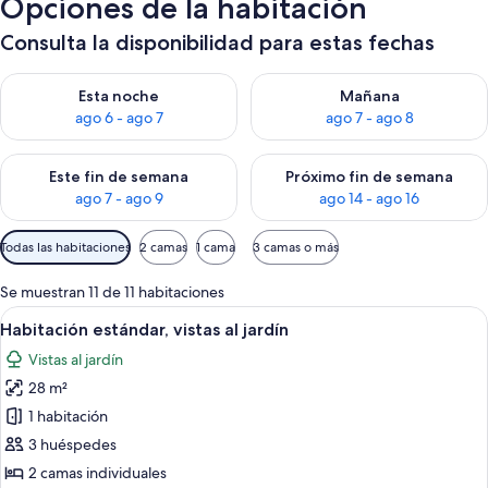
Opciones de la habitación
Consulta la disponibilidad para estas fechas
Consulta la disponibilidad para esta noche, ago 6 - ago 7
Consulta la disponibilidad pa
Esta noche
Mañana
ago 6 - ago 7
ago 7 - ago 8
Consulta la disponibilidad para este fin de semana, ago 7 - ag
Consulta la disponibilidad par
Este fin de semana
Próximo fin de semana
ago 7 - ago 9
ago 14 - ago 16
Filtros
Todas las habitaciones
2 camas
1 cama
3 camas o más
disponibles
para
Se muestran 11 de 11 habitaciones
las
Abrir
Habitación de hotel con cama, escritorio
6
Habitación estándar, vistas al jardín
habitaciones
todas
Vistas al jardín
las
28 m²
fotos
de
1 habitación
Habitación
3 huéspedes
estándar,
2 camas individuales