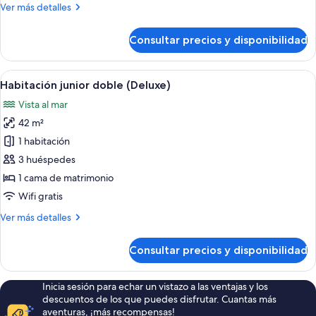
Más
Ver más detalles
detalles
de
Consultar precios y disponibilidad
Habitación
Deluxe
Abrir
Una habitación con vista a una masa d
9
Habitación junior doble (Deluxe)
todas
Vista al mar
las
42 m²
fotos
de
1 habitación
Habitación
3 huéspedes
junior
1 cama de matrimonio
doble
Wifi gratis
(Deluxe)
Más
Ver más detalles
detalles
de
Consultar precios y disponibilidad
Habitación
junior
doble
Inicia sesión para echar un vistazo a las ventajas y los
(Deluxe)
descuentos de los que puedes disfrutar. Cuantas más
aventuras, ¡más recompensas!