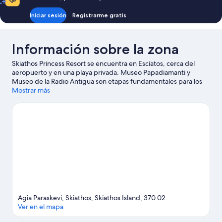
Iniciar sesión
Registrarme gratis
Información sobre la zona
Skiathos Princess Resort se encuentra en Escíatos, cerca del
aeropuerto y en una playa privada. Museo Papadiamanti y
Museo de la Radio Antigua son etapas fundamentales para los
aficionados a la cultura en esta región, donde también puedes
Mostrar más
acercarte a Puerto de Skiathos y Puerto Viejo si buscas unas
vacaciones activas. Tendrás la oportunidad de disfrutar del agua
realizando actividades como submarinismo o esnórquel, pero
también podrás vivir grandes aventuras practicando las rutas a
pie o en bicicleta o la equitación en las inmediaciones.
Ver guía
de viaje de Escíatos
Agia Paraskevi, Skiathos, Skiathos Island, 370 02
Ver en el mapa