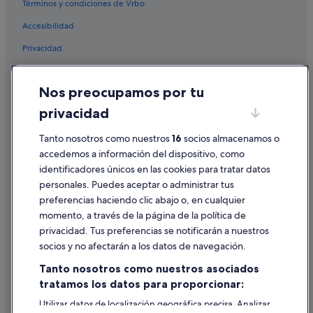
Términos y condiciones de Vrbo
Accesibilidad
Privacidad
Cookies
Nos preocupamos por tu
Condiciones de uso
privacidad
Información legal/contacto
Pautas sobre el contenido y cómo denunciar contenido
Tanto nosotros como nuestros
16
socios almacenamos o
accedemos a información del dispositivo, como
identificadores únicos en las cookies para tratar datos
Ayuda
personales. Puedes aceptar o administrar tus
Ayuda
preferencias haciendo clic abajo o, en cualquier
momento, a través de la página de la política de
Cancelar un vuelo
privacidad. Tus preferencias se notificarán a nuestros
Cancelar una reserva de hotel o de un alquiler vacacional
socios y no afectarán a los datos de navegación.
Plazos de reembolso
Tanto nosotros como nuestros asociados
tratamos los datos para proporcionar:
Utilizar un cupón de Expedia
Utilizar datos de localización geográfica precisa. Analizar
Documentos para viajes internacionales