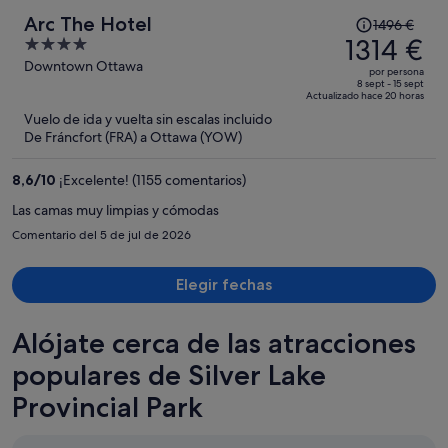
El
Arc The Hotel
1496 €
precio
1314 €
4
era
out
Downtown Ottawa
por persona
de
of
8 sept - 15 sept
Actualizado hace 20 horas
1496 €,
5
Vuelo de ida y vuelta sin escalas incluido
ahora
De Fráncfort (FRA) a Ottawa (YOW)
es
de
8,6
/
10
¡Excelente! (1155 comentarios)
1314 €
por
Las camas muy limpias y cómodas
persona
Comentario del 5 de jul de 2026
Elegir fechas
Alójate cerca de las atracciones
populares de Silver Lake
Provincial Park