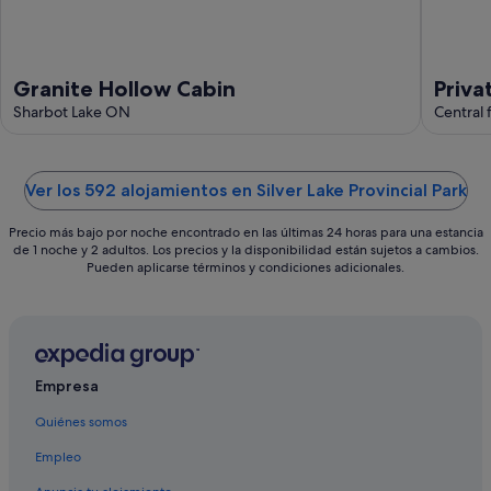
ago
Granite Hollow Cabin
Priva
Sharbot Lake ON
firep
Central
water
Ver los 592 alojamientos en Silver Lake Provincial Park
Precio más bajo por noche encontrado en las últimas 24 horas para una estancia
de 1 noche y 2 adultos. Los precios y la disponibilidad están sujetos a cambios.
Pueden aplicarse términos y condiciones adicionales.
Empresa
Quiénes somos
Empleo