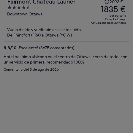
El
Fairmont Chateau Laurier
2093 €
precio
1835 €
4.5
era
out
Downtown Ottawa
por persona
de
of
10 sept - 15 sept
Actualizado hace 20 horas
2093 €,
5
Vuelo de ida y vuelta sin escalas incluido
ahora
De Fráncfort (FRA) a Ottawa (YOW)
es
de
8,8
/
10
¡Excelente! (3675 comentarios)
1835 €
por
Hotel bellísimo ubicado en el centro de Ottawa, cerca de todo, con
un servicio de primera, recomendado 100%
persona
Comentario del 5 de ago de 2026