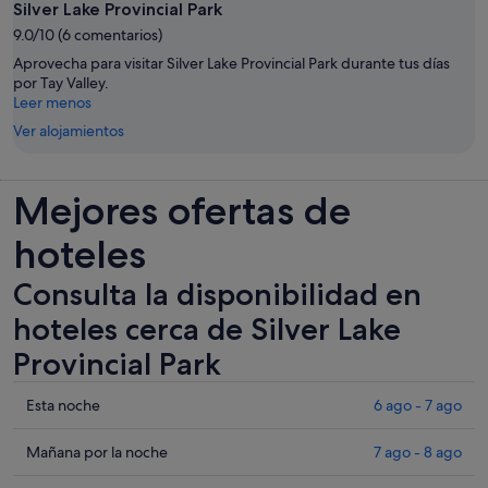
Silver Lake Provincial Park
9.0/10 (6 comentarios)
Aprovecha para visitar Silver Lake Provincial Park durante tus días
por Tay Valley.
Leer menos
Ver alojamientos
Mejores ofertas de
hoteles
Consulta la disponibilidad en
hoteles cerca de Silver Lake
Provincial Park
Comprueba
Esta noche
6 ago - 7 ago
los
precios
Comprueba
Mañana por la noche
7 ago - 8 ago
cerca
los