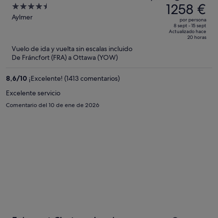
precio
1258 €
4.5
an Ascend Collection Resort
era
out
Aylmer
por persona
de
of
8 sept - 15 sept
Actualizado hace
1414 €,
5
20 horas
ahora
Vuelo de ida y vuelta sin escalas incluido
es
De Fráncfort (FRA) a Ottawa (YOW)
de
1258 €
8,6
/
10
¡Excelente! (1413 comentarios)
por
Excelente servicio
persona
Comentario del 10 de ene de 2026