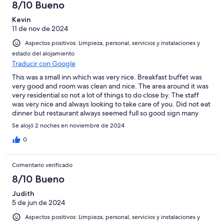
8/10 Bueno
Kevin
11 de nov de 2024
Aspectos positivos: Limpieza, personal, servicios y instalaciones y
estado del alojamiento
Traducir con Google
This was a small inn which was very nice. Breakfast buffet was
very good and room was clean and nice. The area around it was
very residential so not a lot of things to do close by. The staff
was very nice and always looking to take care of you. Did not eat
dinner but restaurant always seemed full so good sign many
locals. Good access to lots of attractions by car and well worth
Se alojó 2 noches en noviembre de 2024
the cost.
0
Comentario verificado
8/10 Bueno
Judith
5 de jun de 2024
Aspectos positivos: Limpieza, personal, servicios y instalaciones y