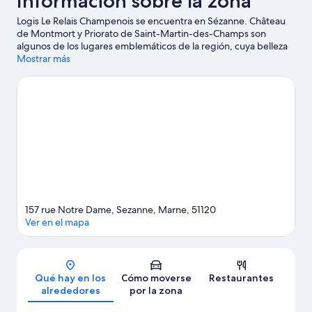
Información sobre la zona
Logis Le Relais Champenois se encuentra en Sézanne. Château
de Montmort y Priorato de Saint-Martin-des-Champs son
algunos de los lugares emblemáticos de la región, cuya belleza
natural puedes admirar en Sena y Parque de la Béchère.
Mostrar más
Reserva algo de tiempo para explorar la naturaleza realizando
actividades como las rutas a pie o en bicicleta.
Ver guía de viaje
de Sézanne
157 rue Notre Dame, Sezanne, Marne, 51120
Ver en el mapa
Mapa
Qué hay en los
Cómo moverse
Restaurantes
alrededores
por la zona