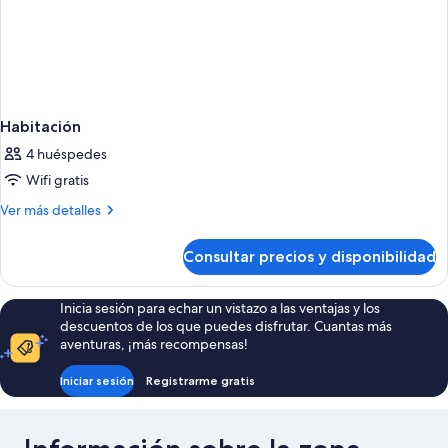
Habitación
4 huéspedes
Wifi gratis
Más
Ver más detalles
detalles
de
Consultar precios y disponibilidad
Habitación
Inicia sesión para echar un vistazo a las ventajas y los
descuentos de los que puedes disfrutar. Cuantas más
aventuras, ¡más recompensas!
Iniciar sesión
Registrarme gratis