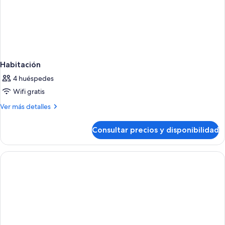
Habitación
4 huéspedes
Wifi gratis
Más
Ver más detalles
detalles
de
Consultar precios y disponibilidad
Habitación