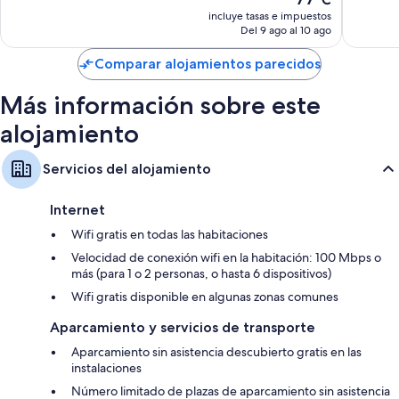
49 comentarios
precio
401 com
incluye tasas e impuestos
actual
Del 9 ago al 10 ago
es
de
Comparar alojamientos parecidos
77 €
Más información sobre este
alojamiento
Servicios del alojamiento
Internet
Wifi gratis en todas las habitaciones
Velocidad de conexión wifi en la habitación: 100 Mbps o
más (para 1 o 2 personas, o hasta 6 dispositivos)
Wifi gratis disponible en algunas zonas comunes
Aparcamiento y servicios de transporte
Aparcamiento sin asistencia descubierto gratis en las
instalaciones
Número limitado de plazas de aparcamiento sin asistencia