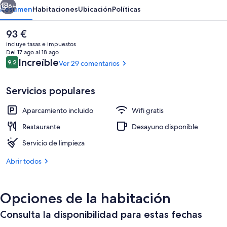
6+
Resumen
Habitaciones
Ubicación
Políticas
El
93 €
precio
incluye tasas e impuestos
actual
Del 17 ago al 18 ago
es
Comentarios
Increíble
9,2
Ver 29 comentarios
9,2 de 10
de
93 €
Servicios populares
Aparcamiento incluido
Wifi gratis
Exterior
Restaurante
Desayuno disponible
Servicio de limpieza
Abrir todos
Opciones de la habitación
Consulta la disponibilidad para estas fechas