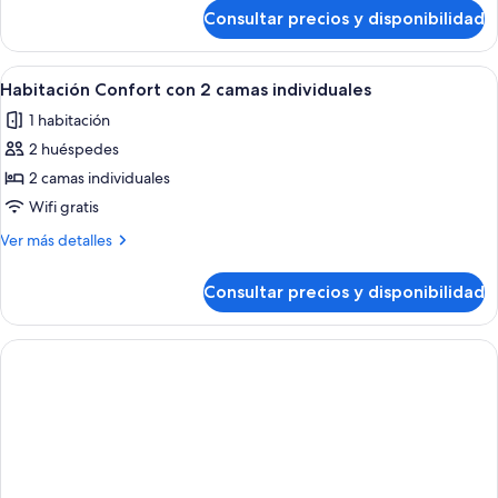
de
Consultar precios y disponibilidad
Habitación
superior
Abrir
Habitación de hotel con dos camas, un
1
Habitación Confort con 2 camas individuales
todas
1 habitación
las
2 huéspedes
fotos
de
2 camas individuales
Habitación
Wifi gratis
Confort
Más
Ver más detalles
con
detalles
2
de
Consultar precios y disponibilidad
Habitación
camas
Confort
individuales
con
2
camas
individuales