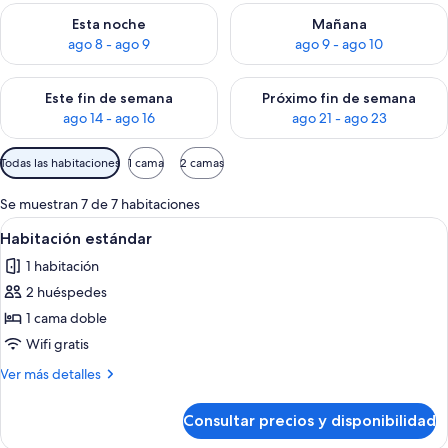
Consulta la disponibilidad para esta noche, ago 8 - ago 9
Consulta la disponibilidad pa
Esta noche
Mañana
ago 8 - ago 9
ago 9 - ago 10
Consulta la disponibilidad para este fin de semana, ago 14 - a
Consulta la disponibilidad par
Este fin de semana
Próximo fin de semana
ago 14 - ago 16
ago 21 - ago 23
Filtros
Todas las habitaciones
1 cama
2 camas
disponibles
para
Se muestran 7 de 7 habitaciones
las
Abrir
Un dormitorio con cabecera de madera,
1
Habitación estándar
habitaciones
todas
1 habitación
las
2 huéspedes
fotos
de
1 cama doble
Habitación
Wifi gratis
estándar
Más
Ver más detalles
detalles
de
Consultar precios y disponibilidad
Habitación
estándar