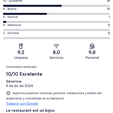
16
10 - Excelente
16
comentarios
12
8 - Bueno
12
de
comentarios
un
1
6 - Normal
1
de
total
comentarios
un
0
4 - Mediocre
0
de
de
total
comentarios
29
un
0
2 - Horrible
0
de
de
con
total
comentarios
29
un
una
de
de
con
total
puntuación
29
un
una
de
9,2
8,0
9,8
de
con
total
puntuación
29
Limpieza
Servicios
Personal
10
una
de
de
con
Comentarios
-
puntuación
29
8
Comentario verificado
una
Excelente
de
con
-
puntuación
10/10 Excelente
6
una
Bueno
de
-
puntuación
Séverine
4
Normal
9 de dic de 2024
de
-
2
Aspectos positivos: Limpieza, personal, instalaciones y estado del
Mediocre
-
alojamiento y comodidad de la habitación
Horrible
Traducir con Google
Le restaurant est un bijou