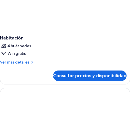
Habitación
4 huéspedes
Wifi gratis
Más
Ver más detalles
detalles
de
Consultar precios y disponibilidad
Habitación