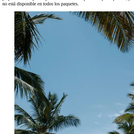
Coches de alquiler con Get Your Car en Alcalá del Valle
Coches de alquiler con Budget Israel en Arriate
Coches de alquiler con Enterprise en Alcalá del Valle
Coches de alquiler con Locauto en Arriate
Alquileres vacacionales en Alcalá del Valle
Alquileres vacacionales en Setenil de las Bodegas
Actividades en Setenil de las Bodegas
* El ahorro se calcula al comparar el precio de las reservas de
paquetes con el precio por reservar los componentes por separado, y
no está disponible en todos los paquetes.