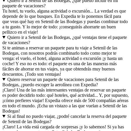
cueva El Arrabal
, échales un vistazo para asegurarte de que se
ajustan a lo que tienes pensado ¡y haz una reserva antes de que se
agoten!
¿Con cuánta antelación debería reservar un viaje a Setenil de las
Bodegas?
Si quieres asegurarte de atrapar las mejores ofertas, lo más
recomendable es que reserves lo antes posible, y con Expedia
podrás comenzar a comparar precios de hoteles hasta 12 meses antes
de tu viaje. Eso sí: no está de más que eches un ojo a nuestras
ofertas especiales. Mira si hay alguna de Setenil de las Bodegas,
¡pues podrás ahorrarte un buen pellizco!
Quiero ir a Setenil de las Bodegas, ¿qué puedo incluir en mi
paquete de vacaciones?
Tu hotel, tu vuelo, alguna actividad o excursión... La verdad es que
depende de lo que busques. En Expedia te lo ponemos fácil para
que veas qué hay en Setenil de las Bodegas y puedas combinar todo
a tu gusto. Y lo mejor de todo: ¡conseguirás ahorrarte un buen
pellizco en el viaje!
Quiero ir a Setenil de las Bodegas, ¿qué ventajas tiene el paquete
de vacaciones?
Si te animas a reservar un paquete para tu viaje a Setenil de las
Bodegas, con nosotros podrás combinarlo todo como mejor te
venga: el vuelo, el hotel, alguna actividad o excursión ¡y hasta un
coche! Y eso no es todo: el paquete es una de las maneras más
fáciles de ahorrar en tus viajes, ya que obtendrás muy buenos