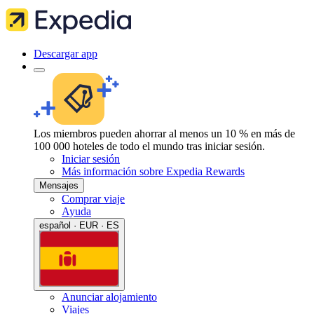
Descargar app
Los miembros pueden ahorrar al menos un 10 % en más de
100 000 hoteles de todo el mundo tras iniciar sesión.
Iniciar sesión
Más información sobre Expedia Rewards
Mensajes
Comprar viaje
Ayuda
español · EUR · ES
Anunciar alojamiento
Viajes