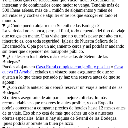
Bodegas?
Los paquetes de vacaciones pueden variar mucho en precio,
especialmente según las fechas, las líneas aéreas o el hotel que elijas.
Sin duda, el paquete puede ser tu mejor opción si lo que buscas es
ahorrar en tus días por Setenil de las Bodegas: selecciona los vuelos,
el alojamiento o las actividades como mejor te venga y, además de
personalizar tu viaje, ¡ahorrarás un buen pellizco!
Quiero irme de vacaciones a Setenil de las Bodegas, ¿cómo hago
para reservar un paquete barato?
Si lo que quieres es ahorrar en tu viaje a Setenil de las Bodegas, el
paquete puede ser tu mejor baza. Y, con Expedia, es muy sencillo.
Tú te encargarás de seleccionar qué vuelo, hotel o excursión te
interesan y de combinarlos como mejor te venga. Tendrás más de
500 líneas aéreas, más de 1 millón de alojamientos y miles de
actividades y coches de alquiler entre los que escoger en todo el
mundo.
¿Dónde puedo alojarme en Setenil de las Bodegas?
La variedad no es poca, pero, al final, todo depende del tipo de viaje
que tengas en mente. Una visita que no querrás pasar por alto en tu
itinerario es, con toda seguridad, Iglesia de Nuestra Señora de la
Encarnación. Opta por un alojamiento cerca y así podrás ir andando
sin tener que depender del transporte público.
¿Cuáles son los hoteles más destacados de Setenil de las
Bodegas?
Puedes alojarte en
Casa Rural completa con jardín y piscina
o
Casa