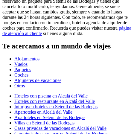
descuentos. ¡Todo son ventajas!
Quiero reservar un paquete de vacaciones para Setenil de las
Bodegas, ¿puedo escoger la aerolínea con Expedia?
¡Claro! Una de las más interesantes ventajas de reservar un paquete
es poder decidirlo todo: qué hoteles, qué actividad... Y, por supuesto,
¡cómo prefieres viajar! Expedia ofrece más de 500 compañías aéreas
en todo el mundo. ¡Echa un vistazo a las que vuelan a Setenil de las
Bodegas!
Si al final no puedo viajar, ¿podré cancelar la reserva del paquete
de Setenil de las Bodegas?
¡Claro! La vida está cargada de sorpresas ¡y lo sabemos! Si ya has
reservado un paquete para Setenil de las Bodegas y tienes que
cancelarlo o modificarlo, te ayudamos. Generalmente, se suele
aceptar que se hagan cambios gratis, siempre y cuando lo hagas
durante las 24 horas siguientes. Con todo, te recomendamos que te
pongas en contacto con tu aerolínea, hotel o agencia de alquiler de
coches para confirmarlo. Recuerda que puedes visitar nuestra
página
de atención al cliente
si tienes alguna duda.
Te acercamos a un mundo de viajes
Alojamientos
Vuelos
Paquetes