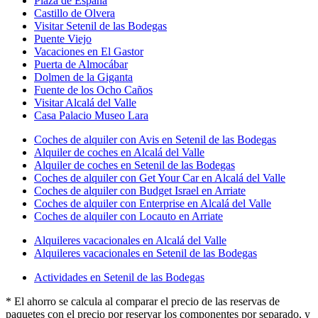
Vacaciones en Casco antiguo de Ronda
Visitar La Cimada
Baños árabes de Ronda
Cañón del Tajo
Iglesia Parroquial Nuestra Señora de la Encarnación
Iglesia de Nuestra Señora de la Merced
Visitar Torre Alháquime
Castillo de Olvera
Vacaciones en Olvera
Iglesia de Padre Jesús
Puente Nuevo
Plaza de España
Castillo de Olvera
Visitar Setenil de las Bodegas
Puente Viejo
Vacaciones en El Gastor
Puerta de Almocábar
Dolmen de la Giganta
Fuente de los Ocho Caños
Visitar Alcalá del Valle
Casa Palacio Museo Lara
Coches de alquiler con Avis en Setenil de las Bodegas
Alquiler de coches en Alcalá del Valle
Alquiler de coches en Setenil de las Bodegas