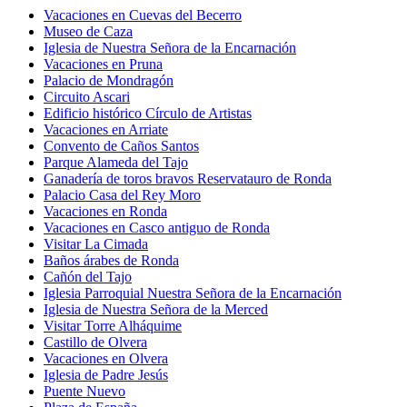
Hoteles con spa en Setenil de las Bodegas
Albergues en Setenil de las Bodegas
Hoteles cerca de Iglesia de Nuestra Señora de la Encarnación
Arriate hoteles
Complejos turísticos en Setenil de las Bodegas
Hoteles con gimnasio en Setenil de las Bodegas
Casas privadas de vacaciones en Setenil de las Bodegas
Apartamentos en Setenil de las Bodegas
Vuelos a Setenil de las Bodegas
Vuelos a Alcalá del Valle
Vacaciones en Cuevas del Becerro
Museo de Caza
Iglesia de Nuestra Señora de la Encarnación
Vacaciones en Pruna
Palacio de Mondragón
Circuito Ascari
Edificio histórico Círculo de Artistas
Vacaciones en Arriate
Convento de Caños Santos
Parque Alameda del Tajo
Ganadería de toros bravos Reservatauro de Ronda
Palacio Casa del Rey Moro
Vacaciones en Ronda