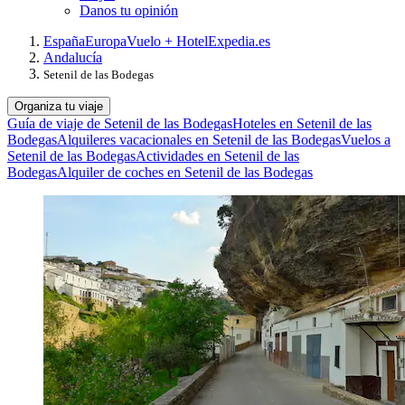
Danos tu opinión
España
Europa
Vuelo + Hotel
Expedia.es
Andalucía
Setenil de las Bodegas
Organiza tu viaje
Guía de viaje de Setenil de las Bodegas
Hoteles en Setenil de las
Bodegas
Alquileres vacacionales en Setenil de las Bodegas
Vuelos a
Setenil de las Bodegas
Actividades en Setenil de las
Bodegas
Alquiler de coches en Setenil de las Bodegas