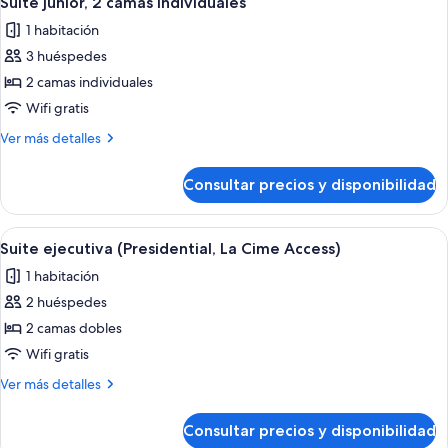
Suite junior, 2 camas individuales
1 habitación
3 huéspedes
2 camas individuales
Wifi gratis
Más
Ver más detalles
detalles
de
Consultar precios y disponibilidad
Suite
junior,
2
Abrir
2 bares
1
camas
Suite ejecutiva (Presidential, La Cime Access)
todas
individuales
1 habitación
las
2 huéspedes
fotos
de
2 camas dobles
Suite
Wifi gratis
ejecutiva
Más
Ver más detalles
(Presidential,
detalles
La
de
Consultar precios y disponibilidad
Suite
Cime