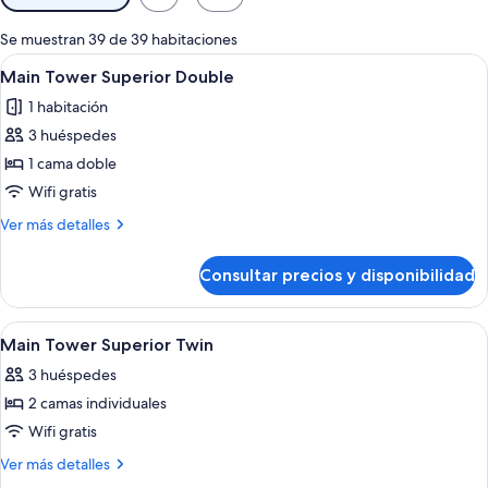
disponibles
para
Se muestran 39 de 39 habitaciones
las
Abrir
Habitación de hotel con una cama grand
3
Main Tower Superior Double
habitaciones
todas
1 habitación
las
3 huéspedes
fotos
de
1 cama doble
Main
Wifi gratis
Tower
Más
Ver más detalles
Superior
detalles
Double
de
Consultar precios y disponibilidad
Main
Tower
Superior
Abrir
Habitación de hotel con dos camas, un e
3
Double
Main Tower Superior Twin
todas
3 huéspedes
las
2 camas individuales
fotos
de
Wifi gratis
Main
Más
Ver más detalles
Tower
detalles