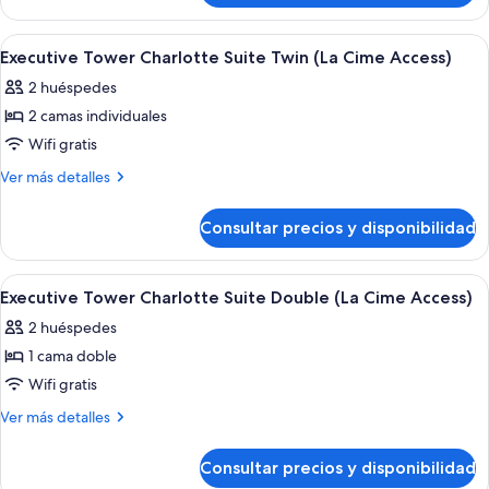
Suite
Tower
Twin
Premier
Abrir
2 bares
5
(La
Suite
Executive Tower Charlotte Suite Twin (La Cime Access)
todas
Twin
Cime
2 huéspedes
(La
las
Access)
Cime
2 camas individuales
fotos
Access)
de
Wifi gratis
Executive
Más
Ver más detalles
Tower
detalles
de
Charlotte
Consultar precios y disponibilidad
Executive
Suite
Tower
Twin
Charlotte
Abrir
2 bares
5
(La
Suite
Executive Tower Charlotte Suite Double (La Cime Access)
todas
Twin
Cime
2 huéspedes
(La
las
Access)
Cime
1 cama doble
fotos
Access)
de
Wifi gratis
Executive
Más
Ver más detalles
Tower
detalles
de
Charlotte
Consultar precios y disponibilidad
Executive
Suite