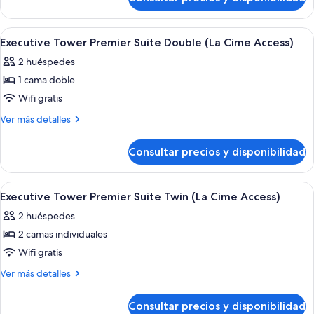
Executive
Suite
Tower
Twin (La
Junior
Abrir
2 bares
5
Cime
Suite
Executive Tower Premier Suite Double (La Cime Access)
todas
Twin (La
Access)
2 huéspedes
Cime
las
Access)
1 cama doble
fotos
de
Wifi gratis
Executive
Más
Ver más detalles
Tower
detalles
de
Premier
Consultar precios y disponibilidad
Executive
Suite
Tower
Double
Premier
Abrir
2 bares
6
(La
Suite
Executive Tower Premier Suite Twin (La Cime Access)
todas
Double
Cime
2 huéspedes
(La
las
Access)
Cime
2 camas individuales
fotos
Access)
de
Wifi gratis
Executive
Más
Ver más detalles
Tower
detalles
de
Premier
Consultar precios y disponibilidad
Executive