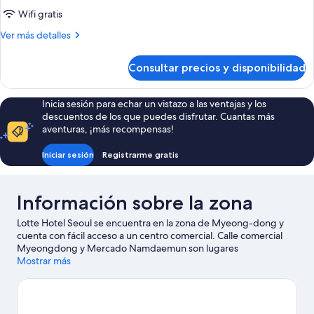
Tower
Wifi gratis
Superior
Más
Ver más detalles
Suite
detalles
de
Family
Consultar precios y disponibilidad
Main
Twin
Tower
(Club
Superior
Inicia sesión para echar un vistazo a las ventajas y los
Lounge
Suite
descuentos de los que puedes disfrutar. Cuantas más
Family
Access
aventuras, ¡más recompensas!
Twin
Included)
(Club
Iniciar sesión
Registrarme gratis
Lounge
Access
Included)
Información sobre la zona
Lotte Hotel Seoul se encuentra en la zona de Myeong-dong y
cuenta con fácil acceso a un centro comercial. Calle comercial
Myeongdong y Mercado Namdaemun son lugares
imprescindibles para los amantes de las tiendas; añádelos a tu
Mostrar más
itinerario junto a fantásticos parajes naturales como Parque
histórico y nacional de Dongdaemun y Parque de la Montaña
Namsan. ¿Te apetece disfrutar de un evento especial? Puedes
buscar el calendario de Estadio de béisbol Gocheok Sky Dome.