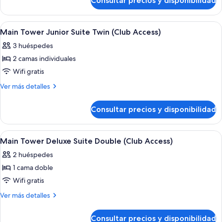
Consultar precios y disponibilidad
Main
Suite
Tower
Double
Junior
Abrir
Una habitación de hotel con un ventana
3
(Club
Suite
Main Tower Junior Suite Twin (Club Access)
todas
Double
Access)
3 huéspedes
(Club
las
Access)
2 camas individuales
fotos
de
Wifi gratis
Main
Más
Ver más detalles
Tower
detalles
de
Junior
Consultar precios y disponibilidad
Main
Suite
Tower
Twin
Junior
Abrir
Una habitación de hotel con una cama 
4
(Club
Suite
Main Tower Deluxe Suite Double (Club Access)
todas
Twin
Access)
2 huéspedes
(Club
las
Access)
1 cama doble
fotos
de
Wifi gratis
Main
Más
Ver más detalles
Tower
detalles
de
Deluxe
Consultar precios y disponibilidad
Main