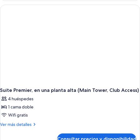
Twin (La
Deluxe
Cime
Suite
Twin (La
Access)
Cime
Access)
Suite Premier, en una planta alta (Main Tower, Club Access)
4 huéspedes
1 cama doble
Wifi gratis
Más
Ver más detalles
detalles
de
Consultar precios y disponibilidad