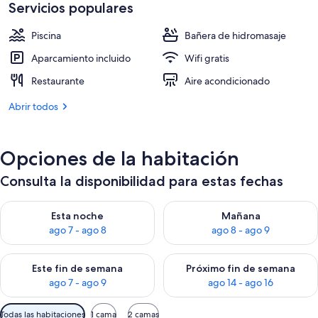
es
Servicios populares
de
266 €
Piscina
Bañera de hidromasaje
Aparcamiento incluido
Wifi gratis
Restaurante
Aire acondicionado
Abrir todos
Opciones de la habitación
Consulta la disponibilidad para estas fechas
Consulta la disponibilidad para esta noche, ago 7 - ago 8
Consulta la disponibilidad pa
Esta noche
Mañana
ago 7 - ago 8
ago 8 - ago 9
Consulta la disponibilidad para este fin de semana, ago 7 - ag
Consulta la disponibilidad par
Este fin de semana
Próximo fin de semana
ago 7 - ago 9
ago 14 - ago 16
Filtros
Todas las habitaciones
1 cama
2 camas