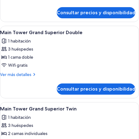
Grand
detalles
Deluxe
de
Consultar precios y disponibilidad
Main
Twin
Tower
Grand
Abrir
Main Tower Grand Superior Double | S
4
Deluxe
Main Tower Grand Superior Double
todas
Twin
1 habitación
las
3 huéspedes
fotos
de
1 cama doble
Main
Wifi gratis
Tower Grand Superior Double
Más
Ver más detalles
detalles
de
Consultar precios y disponibilidad
Main
Tower Grand Superior Double
Abrir
Main Tower Grand Superior Twin | Sáb
3
Main Tower Grand Superior Twin
todas
1 habitación
las
3 huéspedes
fotos
de
2 camas individuales