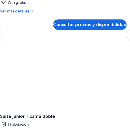
Main
Wifi gratis
Tower
Más
Ver más detalles
Grand Superior
detalles
Twin
de
Consultar precios y disponibilidad
Main
Tower
Grand Superior
Twin
Suite junior, 1 cama doble
1 habitación