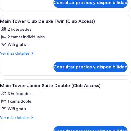
Club
Consultar precios y disponibilidad
Main
Deluxe
Tower
Double
Club
Abrir
Habitación de hotel con dos camas, tele
4
(Club
Deluxe
Main Tower Club Deluxe Twin (Club Access)
todas
Double
Access)
2 huéspedes
(Club
las
Access)
2 camas individuales
fotos
de
Wifi gratis
Main
Más
Ver más detalles
Tower
detalles
de
Club
Consultar precios y disponibilidad
Main
Deluxe
Tower
Twin
Club
Abrir
Habitación de hotel moderna con una 
6
(Club
Deluxe
Main Tower Junior Suite Double (Club Access)
todas
Twin
Access)
3 huéspedes
(Club
las
Access)
1 cama doble
fotos
de
Wifi gratis
Main
Más
Ver más detalles
Tower
detalles
de
Junior