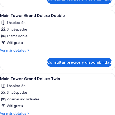
Suite
Premier,
en
Abrir
Un baño moderno con ducha a nivel, 
1
una
Main Tower Grand Deluxe Double
todas
planta
1 habitación
alta
las
(Main
3 huéspedes
fotos
Tower,
de
1 cama doble
Club
Main
Access)
Wifi gratis
Tower
Más
Ver más detalles
Grand
detalles
Deluxe
de
Consultar precios y disponibilidad
Main
Double
Tower
Grand
Abrir
Main Tower Grand Deluxe Twin | Sában
3
Deluxe
Main Tower Grand Deluxe Twin
todas
Double
1 habitación
las
3 huéspedes
fotos
de
2 camas individuales
Main
Wifi gratis
Tower
Más
Ver más detalles