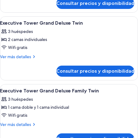
Double
Consultar precios y disponibilidad
Executive
Tower Grand
Deluxe
Abrir
Habitación de hotel con dos camas, un es
4
Double
Executive Tower Grand Deluxe Twin
todas
3 huéspedes
las
2 camas individuales
fotos
de
Wifi gratis
Executive
Más
Ver más detalles
Tower
detalles
de
Grand
Consultar precios y disponibilidad
Executive
Deluxe
Tower
Twin
Grand
Abrir
Habitación de hotel con dos camas, u
4
Deluxe
Executive Tower Grand Deluxe Family Twin
todas
Twin
3 huéspedes
las
1 cama doble y 1 cama individual
fotos
de
Wifi gratis
Executive
Más
Ver más detalles
Tower
detalles
de
Grand