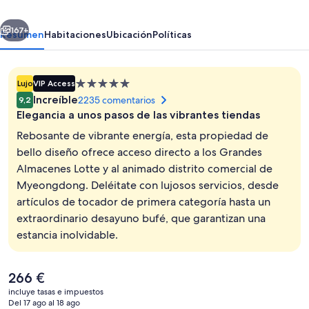
Seoul
erior
Siguiente
(Formerly:
167+
Resumen
Habitaciones
Ubicación
Políticas
Lotte
Hotel
Alojamiento
Lujo
VIP Access
Seoul)
de
Increíble
2235 comentarios
9,2
5.0 estrellas
Elegancia a unos pasos de las vibrantes tiendas
Rebosante de vibrante energía, esta propiedad de
bello diseño ofrece acceso directo a los Grandes
Almacenes Lotte y al animado distrito comercial de
2 bares
Myeongdong. Deléitate con lujosos servicios, desde
artículos de tocador de primera categoría hasta un
extraordinario desayuno bufé, que garantizan una
estancia inolvidable.
El
266 €
precio
incluye tasas e impuestos
actual
Del 17 ago al 18 ago