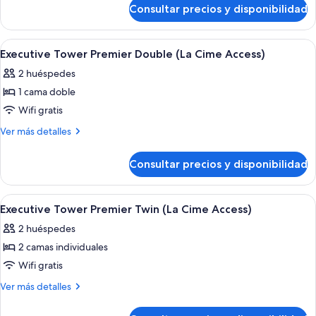
de
Grand
Consultar precios y disponibilidad
Executive
Deluxe
Tower
Twin
Grand
Abrir
Habitación de hotel moderna con una c
5
(Le
Deluxe
Executive Tower Premier Double (La Cime Access)
todas
Twin
Salon
2 huéspedes
(Le
las
Access)
Salon
1 cama doble
fotos
Access)
de
Wifi gratis
Executive
Más
Ver más detalles
Tower
detalles
de
Premier
Consultar precios y disponibilidad
Executive
Double
Tower
(La
Premier
Abrir
Habitación de hotel con una cama gran
5
Cime
Double
Executive Tower Premier Twin (La Cime Access)
todas
(La
Access)
2 huéspedes
Cime
las
Access)
2 camas individuales
fotos
de
Wifi gratis
Executive
Más
Ver más detalles
Tower
detalles
de
Premier