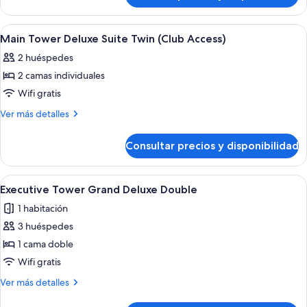
Suite
Tower
Double
Deluxe
Abrir
Habitación de hotel moderna con sofá, 
4
(Club
Suite
Main Tower Deluxe Suite Twin (Club Access)
todas
Double
Access)
2 huéspedes
(Club
las
Access)
2 camas individuales
fotos
de
Wifi gratis
Main
Más
Ver más detalles
Tower
detalles
de
Deluxe
Consultar precios y disponibilidad
Main
Suite
Tower
Twin
Deluxe
Abrir
Una habitación de hotel moderna con u
4
(Club
Suite
Executive Tower Grand Deluxe Double
todas
Twin
Access)
1 habitación
(Club
las
Access)
3 huéspedes
fotos
de
1 cama doble
Executive
Wifi gratis
Tower Grand
Más
Ver más detalles
Deluxe
detalles
de