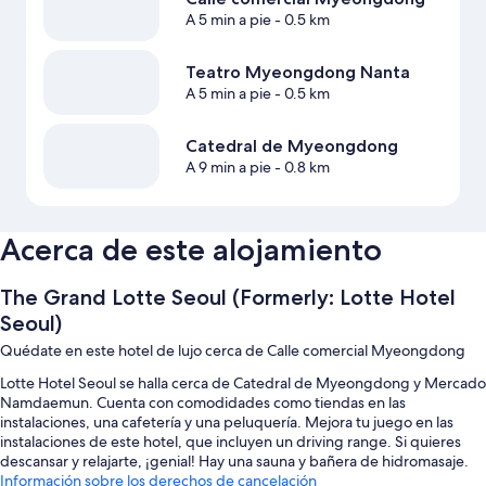
A 5 min a pie
- 0.5 km
Teatro Myeongdong Nanta
A 5 min a pie
- 0.5 km
Catedral de Myeongdong
A 9 min a pie
- 0.8 km
Acerca de este alojamiento
The Grand Lotte Seoul (Formerly: Lotte Hotel
Seoul)
Quédate en este hotel de lujo cerca de Calle comercial Myeongdong
Lotte Hotel Seoul se halla cerca de Catedral de Myeongdong y Mercado
Namdaemun. Cuenta con comodidades como tiendas en las
instalaciones, una cafetería y una peluquería. Mejora tu juego en las
instalaciones de este hotel, que incluyen un driving range. Si quieres
descansar y relajarte, ¡genial! Hay una sauna y bañera de hidromasaje.
Toma algo en alguno de los 5 restaurantes del alojamiento. Conéctate al
Información sobre los derechos de cancelación