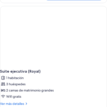
ejecutiva
Access)
(Presidential,
La
Cime
Access)
Suite ejecutiva (Royal)
1 habitación
3 huéspedes
2 camas de matrimonio grandes
Wifi gratis
Más
Ver más detalles