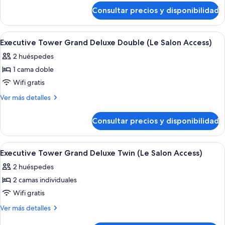
de
Premier
Consultar precios y disponibilidad
Executive
Twin
Tower
Room
Premier
Abrir
Una habitación de hotel moderna con u
5
Twin
Executive Tower Grand Deluxe Double (Le Salon Access)
todas
Room
2 huéspedes
las
1 cama doble
fotos
de
Wifi gratis
Executive
Más
Ver más detalles
Tower
detalles
de
Grand
Consultar precios y disponibilidad
Executive
Deluxe
Tower
Double
Grand
Abrir
Habitación de hotel con dos camas, un es
5
(Le
Deluxe
Executive Tower Grand Deluxe Twin (Le Salon Access)
todas
Double
Salon
2 huéspedes
(Le
las
Access)
Salon
2 camas individuales
fotos
Access)
de
Wifi gratis
Executive
Más
Ver más detalles
Tower
detalles