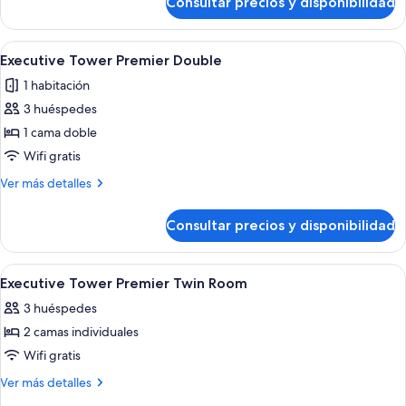
Consultar precios y disponibilidad
Executive
Deluxe
Tower
Family
Grand
Abrir
Habitación de hotel moderna con una c
4
Twin
Deluxe
Executive Tower Premier Double
todas
Family
1 habitación
Twin
las
3 huéspedes
fotos
de
1 cama doble
Executive
Wifi gratis
Tower
Más
Ver más detalles
Premier
detalles
Double
de
Consultar precios y disponibilidad
Executive
Tower
Premier
Abrir
Habitación de hotel con una cama gran
5
Double
Executive Tower Premier Twin Room
todas
3 huéspedes
las
2 camas individuales
fotos
de
Wifi gratis
Executive
Más
Ver más detalles
Tower
detalles