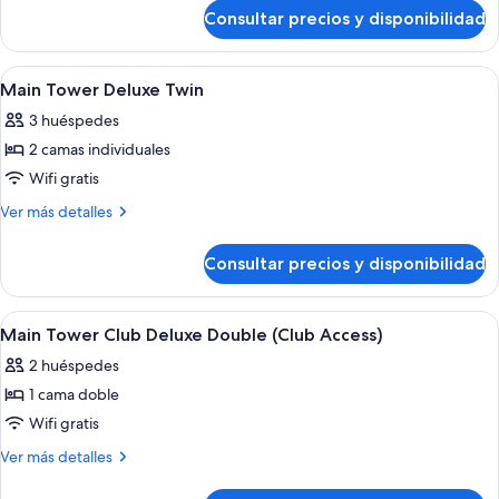
de
Superior
Consultar precios y disponibilidad
Main
Twin
Tower
+
Superior
Abrir
Habitación de hotel con dos camas, tele
4
1
Twin
Main Tower Deluxe Twin
todas
+
Extra
3 huéspedes
1
las
(Trundle)
Extra
2 camas individuales
fotos
Bed
(Trundle)
de
Wifi gratis
Bed
Main
Más
Ver más detalles
Tower
detalles
de
Deluxe
Consultar precios y disponibilidad
Main
Twin
Tower
Deluxe
Abrir
Habitación de hotel con cama, un sillón
4
Twin
Main Tower Club Deluxe Double (Club Access)
todas
2 huéspedes
las
1 cama doble
fotos
de
Wifi gratis
Main
Más
Ver más detalles
Tower
detalles
de