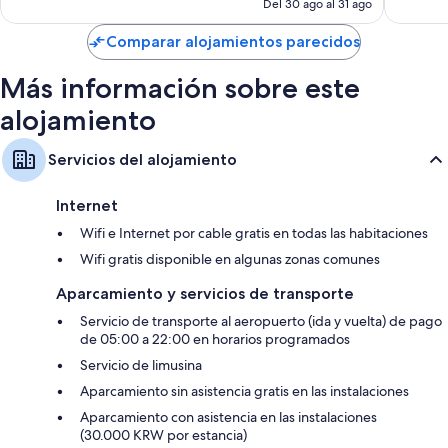
Del 30 ago al 31 ago
es
Juegos de cama hipoalergénicos, sábanas de algodón egipcio y
de
Comparar alojamientos parecidos
edredones de plumas
148 €
Bañeras y duchas separadas, bidés y secadores de pelo
Más información sobre este
Televisiones de pantalla plana de 55 pulgadas con canales por cable
alojamiento
Hervidores eléctricos, calefacción y servicio de limpieza diario
Servicios del alojamiento
Internet
Wifi e Internet por cable gratis en todas las habitaciones
Wifi gratis disponible en algunas zonas comunes
Aparcamiento y servicios de transporte
Servicio de transporte al aeropuerto (ida y vuelta) de pago
de 05:00 a 22:00 en horarios programados
Servicio de limusina
Aparcamiento sin asistencia gratis en las instalaciones
Aparcamiento con asistencia en las instalaciones
(30.000 KRW por estancia)