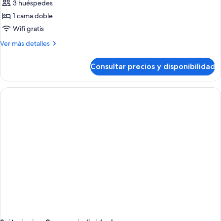
3 huéspedes
1 cama doble
Wifi gratis
Más
Ver más detalles
detalles
de
Consultar precios y disponibilidad
Suite
junior,
1
cama
doble