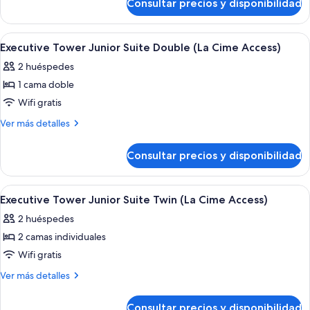
Consultar precios y disponibilidad
Executive
Twin
Tower
(La
Premier
Abrir
Una habitación de hotel con un ventana
5
Cime
Twin
Executive Tower Junior Suite Double (La Cime Access)
todas
(La
Access)
2 huéspedes
Cime
las
Access)
1 cama doble
fotos
de
Wifi gratis
Executive
Más
Ver más detalles
Tower
detalles
de
Junior
Consultar precios y disponibilidad
Executive
Suite
Tower
Double
Junior
Abrir
Una habitación de hotel con un ventana
6
(La
Suite
Executive Tower Junior Suite Twin (La Cime Access)
todas
Double
Cime
2 huéspedes
(La
las
Access)
Cime
2 camas individuales
fotos
Access)
de
Wifi gratis
Executive
Más
Ver más detalles
Tower
detalles
de
Junior
Consultar precios y disponibilidad