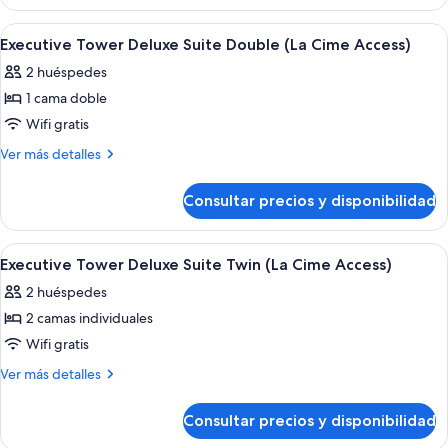
Tower
Double
Charlotte
Abrir
Sábanas de algodón egipcio y ropa de
8
(La
Suite
Executive Tower Deluxe Suite Double (La Cime Access)
todas
Double
Cime
2 huéspedes
(La
las
Access)
Cime
1 cama doble
fotos
Access)
de
Wifi gratis
Executive
Más
Ver más detalles
Tower
detalles
de
Deluxe
Consultar precios y disponibilidad
Executive
Suite
Tower
Double (La
Deluxe
Abrir
Sábanas de algodón egipcio y ropa de
6
Cime
Suite
Executive Tower Deluxe Suite Twin (La Cime Access)
todas
Double (La
Access)
2 huéspedes
Cime
las
Access)
2 camas individuales
fotos
de
Wifi gratis
Executive
Más
Ver más detalles
Tower
detalles
de
Deluxe
Consultar precios y disponibilidad
Executive
Suite
Tower