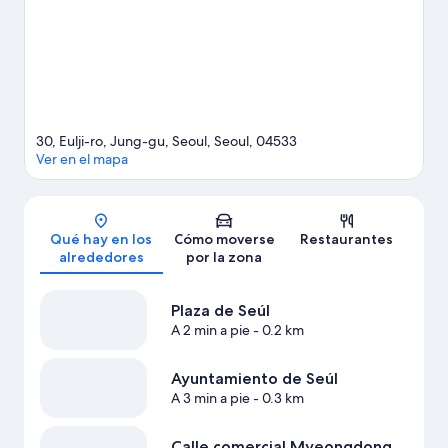
Intenta sacar tiempo para pasar por Lotte World, que también
merece la pena. Los huéspedes destacan la ubicación de este
hotel por la proximidad de varios atractivos turísticos. Si te
mueves en transporte público, desde aquí lo tendrás muy fácil:
la Shichong está a 4 minutos a pie y la Estación de metro de
Euljiro 1-ga a 4 minutos.
Ver guía de viaje de Seúl
30, Eulji-ro, Jung-gu, Seoul, Seoul, 04533
Ver en el mapa
Mapa
Qué hay en los
Cómo moverse
Restaurantes
alrededores
por la zona
Plaza de Seúl
A 2 min a pie
- 0.2 km
Ayuntamiento de Seúl
A 3 min a pie
- 0.3 km
Calle comercial Myeongdong