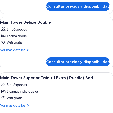
de
Superior
Consultar precios y disponibilidad
Main
Twin
Tower
Superior
Abrir
Habitación de hotel con cama, sofá, esc
4
Twin
Main Tower Deluxe Double
todas
3 huéspedes
las
1 cama doble
fotos
de
Wifi gratis
Main
Más
Ver más detalles
Tower
detalles
de
Deluxe
Consultar precios y disponibilidad
Main
Double
Tower
Deluxe
Abrir
Habitación de hotel con dos camas, un e
3
Double
Main Tower Superior Twin + 1 Extra (Trundle) Bed
todas
3 huéspedes
las
2 camas individuales
fotos
de
Wifi gratis
Main
Más
Ver más detalles
Tower
detalles