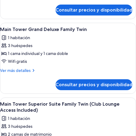
detalles
de
Consultar precios y disponibilidad
Suite
ejecutiva
(Royal)
Abrir
Un baño moderno con ducha a nivel, 
1
Main Tower Grand Deluxe Family Twin
todas
1 habitación
las
3 huéspedes
fotos
de
1 cama individual y 1 cama doble
Main
Wifi gratis
Tower
Más
Ver más detalles
Grand
detalles
Deluxe
de
Consultar precios y disponibilidad
Main
Family
Tower
Twin
Grand
Abrir
Main Tower Superior Suite Family Twin
3
Deluxe
Main Tower Superior Suite Family Twin (Club Lounge
todas
Family
Access Included)
Twin
las
1 habitación
fotos
3 huéspedes
de
2 camas de matrimonio
Main