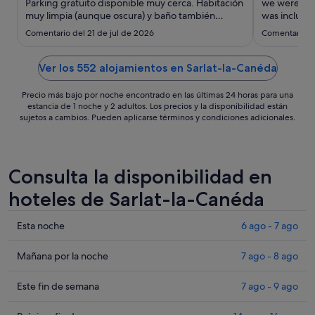
ago
Parking gratuito disponible muy cerca. Habitación
we were told
muy limpia (aunque oscura) y baño también
al
was include
limpio."
lady recepti
26
Comentario del 21 de jul de 2026
Comentario d
mind paying 
ago
lady is not
charge of ...
Ver los 552 alojamientos en Sarlat-la-Canéda
Precio más bajo por noche encontrado en las últimas 24 horas para una
estancia de 1 noche y 2 adultos. Los precios y la disponibilidad están
sujetos a cambios. Pueden aplicarse términos y condiciones adicionales.
Consulta la disponibilidad en
hoteles de Sarlat-la-Canéda
Comprueba
Esta noche
6 ago - 7 ago
los
precios
Comprueba
Mañana por la noche
7 ago - 8 ago
en
los
Sarlat-
precios
Comprueba
Este fin de semana
7 ago - 9 ago
la-
en
los
Canéda