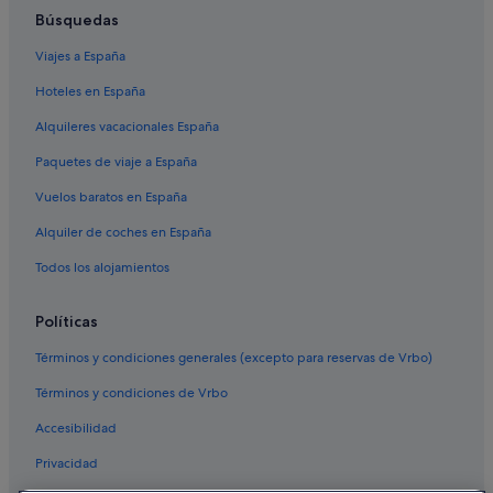
Hoteles de 5 estrellas en Sarlat-la-Canéda
Búsquedas
Campings de caravanas en Sarlat-la-Canéda
Viajes a España
Hoteles con restaurante en Sarlat-la-Canéda
Hoteles en España
Hoteles de lujo en Sarlat-la-Canéda
Alquileres vacacionales España
Campings de caravanas en La Roque-Gageac
Paquetes de viaje a España
Vuelos baratos en España
Alquiler de coches en España
Todos los alojamientos
Políticas
Términos y condiciones generales (excepto para reservas de Vrbo)
Términos y condiciones de Vrbo
Accesibilidad
Privacidad