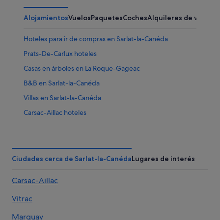
Alojamientos
Vuelos
Paquetes
Coches
Alquileres de vacaci
Hoteles para ir de compras en Sarlat-la-Canéda
Prats-De-Carlux hoteles
Casas en árboles en La Roque-Gageac
B&B en Sarlat-la-Canéda
Villas en Sarlat-la-Canéda
Carsac-Aillac hoteles
Hoteles de 3 estrellas en Sarlat-la-Canéda
Pensiones en Sarlat-la-Canéda
Hoteles de aventura en Sarlat-la-Canéda
Ciudades cerca de Sarlat-la-Canéda
Lugares de interés
Hoteles que aceptan mascotas en Sarlat-la-Canéda
Carsac-Aillac
Hoteles cerca de Oficina de turismo de Sarlat Périgord
Noir
Vitrac
Sarlat-La-Canéda hoteles
Marquay