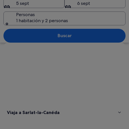
5 sept
6 sept
Personas
1 habitación y 2 personas
Un callejón adoquinado con edificios 
Buscar
Ver mapa
Viaja a Sarlat-la-Canéda