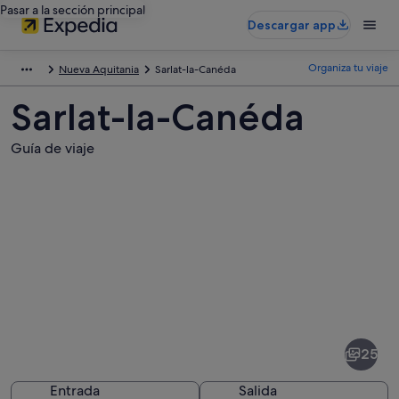
Pasar a la sección principal
Descargar app
Organiza tu viaje
Nueva Aquitania
Sarlat-la-Canéda
Sarlat-la-Canéda
Guía de viaje
Fotos
de
Sarlat-
25
la-
Canéda
Entrada
Salida