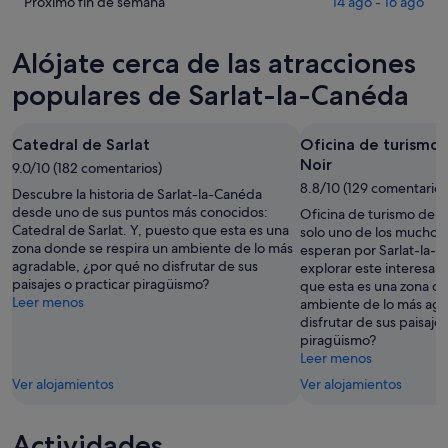
Sarlat-
precios
Comprueba
Próximo fin de semana
14 ago - 16 ago
para
la-
en
los
esta
Canéda
Sarlat-
precios
Alójate cerca de las atracciones
noche,
para
la-
en
6
mañana
Canéda
Sarlat-
populares de Sarlat-la-Canéda
ago
por
para
la-
-
la
este
Canéda
Catedral de Sarlat
Oficina de turismo 
7
noche,
fin
para
Noir
ago
7
9.0/10 (182 comentarios)
de
el
ago
8.8/10 (129 comentarios
semana,
próximo
Descubre la historia de Sarlat-la-Canéda
-
7
fin
desde uno de sus puntos más conocidos:
Oficina de turismo de S
Catedral de Sarlat. Y, puesto que esta es una
8
ago
de
solo uno de los muchos 
zona donde se respira un ambiente de lo más
esperan por Sarlat-la-C
ago
-
semana,
agradable, ¿por qué no disfrutar de sus
explorar este interesan
9
14
paisajes o practicar piragüismo?
que esta es una zona do
ago
ago
Leer menos
ambiente de lo más agr
-
disfrutar de sus paisajes
16
piragüismo?
ago
Leer menos
Ver alojamientos
Ver alojamientos
Actividades