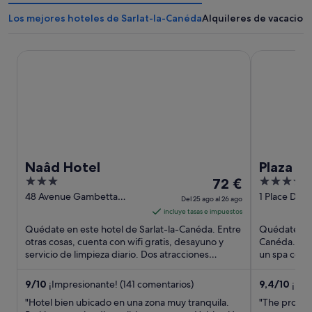
Los mejores hoteles de Sarlat-la-Canéda
Alquileres de vacacion
Naâd Hotel
Plaza Madel
Naâd Hotel
Plaza M
3
El
4
72 €
out
precio
out
48 Avenue Gambetta
1 Place De L
Del 25 ago al 26 ago
Sarlat-la-Canéda
Rigaudie Sa
of
es
of
incluye tasas e impuestos
Dordogne
5
de
5
Quédate en este hotel de Sarlat-la-Canéda. Entre
Quédate en e
72 €
otras cosas, cuenta con wifi gratis, desayuno y
Canéda. Entr
servicio de limpieza diario. Dos atracciones
por
un spa comp
turísticas populares ...
huéspedes d
noche
del
9
/
10
¡Impresionante! (141 comentarios)
9,4
/
10
¡Exc
25
"Hotel bien ubicado en una zona muy tranquila.
"The propert