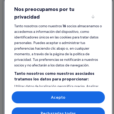
Cookies
Nos preocupamos por tu
Condiciones de uso
privacidad
Información legal/contacto
Pautas sobre el contenido y cómo denunciar contenido
Tanto nosotros como nuestros
16
socios almacenamos o
accedemos a información del dispositivo, como
identificadores únicos en las cookies para tratar datos
Ayuda
personales. Puedes aceptar o administrar tus
Ayuda
preferencias haciendo clic abajo o, en cualquier
momento, a través de la página de la política de
Cancelar un vuelo
privacidad. Tus preferencias se notificarán a nuestros
Cancelar una reserva de hotel o de un alquiler vacacional
socios y no afectarán a los datos de navegación.
Plazos de reembolso
Tanto nosotros como nuestros asociados
tratamos los datos para proporcionar:
Utilizar un cupón de Expedia
Utilizar datos de localización geográfica precisa. Analizar
Documentos para viajes internacionales
activamente las características del dispositivo para su
identificación. Almacenar la información en un dispositivo
Acepto
y/o acceder a ella. Publicidad y contenido personalizados,
medición de publicidad y contenido, investigación de
audiencia y desarrollo de servicios.
© 2026 Expedia, Inc., una empresa de Expedia Group. Todos los
Rechazarlas todas
Lista de asociados (proveedores)