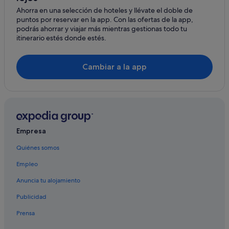
Hoteles para familias en Sarlat-la-Canéda
Ahorra en una selección de hoteles y llévate el doble de
puntos por reservar en la app. Con las ofertas de la app,
Hoteles de 4 estrellas en Sarlat-la-Canéda
podrás ahorrar y viajar más mientras gestionas todo tu
Apartoteles en Sarlat-la-Canéda
itinerario estés donde estés.
Hoteles con spa en Sarlat-la-Canéda
Cambiar a la app
Relais & Chateaux hoteles en Sarlat-la-Canéda
Hoteles boutique en Sarlat-la-Canéda
Proissans hoteles
Hoteles de golf en Sarlat-la-Canéda
Hoteles de 3 estrellas en La Roque-Gageac
Empresa
Saint-Vincent-Le-Paluel hoteles
Quiénes somos
Hoteles con bar en La Roque-Gageac
Empleo
Casas privadas de vacaciones en Sarlat-la-Canéda
Anuncia tu alojamiento
Castillos en La Roque-Gageac
Publicidad
Hoteles con piscina en Sarlat-la-Canéda
Prensa
Centro histórico de Sarlat-la-Canéda hoteles