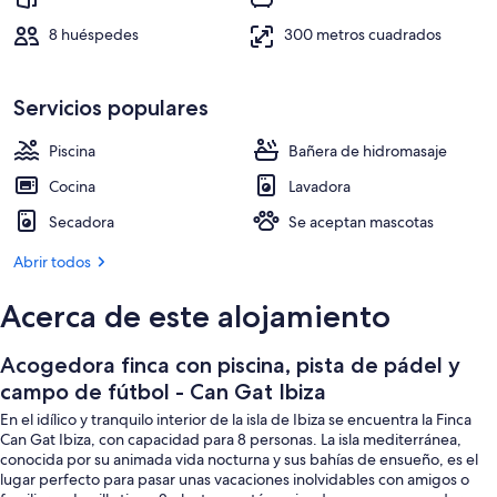
-
Terraza o patio
Can
8 huéspedes
300 metros cuadrados
Gat
Ibiza
Servicios populares
Piscina
Bañera de hidromasaje
Cocina
Lavadora
Secadora
Se aceptan mascotas
Abrir todos
Acerca de este alojamiento
Acogedora finca con piscina, pista de pádel y
campo de fútbol - Can Gat Ibiza
En el idílico y tranquilo interior de la isla de Ibiza se encuentra la Finca
Can Gat Ibiza, con capacidad para 8 personas. La isla mediterránea,
conocida por su animada vida nocturna y sus bahías de ensueño, es el
lugar perfecto para pasar unas vacaciones inolvidables con amigos o