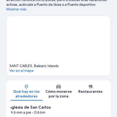
activas, acércate a Puerto de Ibiza o a Puerto deportivo
Botafoch. ¿Viajas con niños? Pues llévalos a Camí Pla de Corona
Mostrar más
y, si te apetece disfrutar de un evento especial, consulta el
calendario de Club Atletisme Pitiús.
Ver guía de viaje de Santa
Eulària des Riu
Ver más villas en Santa Eulària des Riu
SANT CARLES, Balearic Islands
Ver en el mapa
Mapa
Qué hay en los
Cómo moverse
Restaurantes
alrededores
por la zona
Iglesia de San Carlos
A 6 min a pie
- 0.6 km