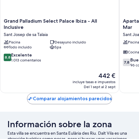
Grand
Apartam
Grand Palladium Select Palace Ibiza - All
Aparta
Palladium
San
Inclusive
Mar
Select
Miguel
Sant Josep de sa Talaia
Sant Joa
Palace
Park
Ibiza
Piscina
Desayuno incluido
&
Piscin
Todo incluido
Spa
-
Esmeral
Cocin
All
Mar
8.8
Excelente
8,8
Inclusive
Sant
7.8
Bue
sobre
1.013 comentarios
7,8
Sant
Joan
sobre
96 c
10,
Josep
de
10,
Excelente,
El
442 €
de
Labritja
Bueno,
1.013 comentarios
precio
sa
96 come
incluye tasas e impuestos
actual
Talaia
Del 1 sept al 2 sept
es
de
Comparar alojamientos parecidos
442 €
Información sobre la zona
Esta villa se encuentra en Santa Eulària des Riu. Dalt Vila es una
atracción turística como pocas, pero si buscas unas vacaciones