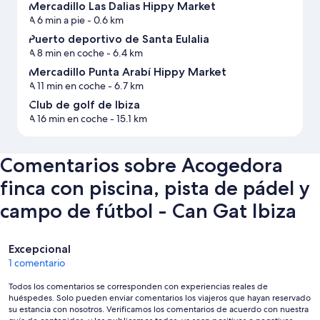
Mercadillo Las Dalias Hippy Market
A 6 min a pie
- 0.6 km
Puerto deportivo de Santa Eulalia
A 8 min en coche
- 6.4 km
Mercadillo Punta Arabí Hippy Market
A 11 min en coche
- 6.7 km
Club de golf de Ibiza
A 16 min en coche
- 15.1 km
Comentarios sobre Acogedora
finca con piscina, pista de pádel y
campo de fútbol - Can Gat Ibiza
Comentarios
Excepcional
1 comentario
Todos los comentarios se corresponden con experiencias reales de
huéspedes. Solo pueden enviar comentarios los viajeros que hayan reservado
su estancia con nosotros. Verificamos los comentarios de acuerdo con nuestra