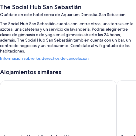
The Social Hub San Sebastián
Quédate en este hotel cerca de Aquarium Donostia-San Sebastián
The Social Hub San Sebastián cuenta con, entre otros, una terraza en la
azotea, una cafetería y un servicio de lavandería. Podrás elegir entre
clases de gimnasia o de yoga en el gimnasio abierto las 24 horas;
además, The Social Hub San Sebastián también cuenta con un bar, un
centro de negocios y un restaurante. Conéctate al wifi gratuito de las
habitaciones.
Información sobre los derechos de cancelación
Estos son algunos otros servicios de este hotel:
Una piscina al aire libre de temporada
Alojamientos similares
Desayuno continental (de pago), bicicletas de alquiler y
Leonardo Hotel San Sebastián
Casual d
aparcamiento (de pago)
Un punto de recarga para coches, servicio de registro de entrada
exprés y un ascensor
Espacios de coworking, un servicio de recepción las 24 horas y
consigna de equipaje
Características de la habitación
Las 328 habitaciones ofrecen características entre las que se incluyen
sábanas de alta calidad y espacios para trabajar con ordenador portátil,