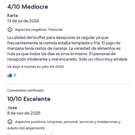
4/10 Mediocre
Karla
13 de jul de 2026
Aspectos negativos: Personal
La calidad del buffet para desayunar es regular ya que
frecuentemente la comida estaba templada o fría. El jugo de
manzana tenía restos de naranja. La variedad de alimentos es
nula ya que todos los días se sirve lo mismo. El personal de
recepción intolerante y mal encarado. Solo un chico muy amable
pero el resto de las chicas con poco criterio y groseras. La
Se alojó 6 noches en julio de 2026
limpieza en las habitaciones podría mejorar. La lavandería es una
excelente opción en el hotel
0
Comentario verificado
10/10 Excelente
Jose
8 de nov de 2025
Aspectos positivos: Limpieza, personal, servicios y instalaciones y
estado del alojamiento