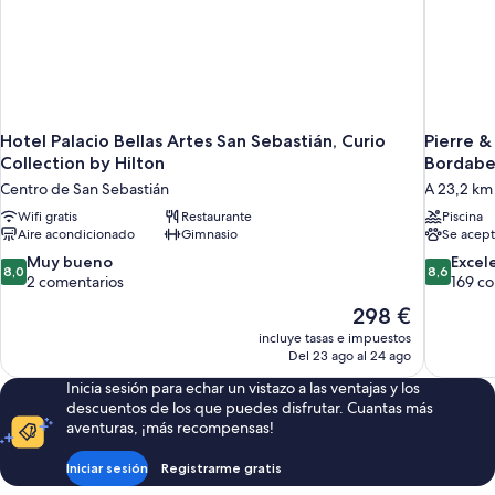
Hotel Palacio Bellas Artes San Sebastián, Curio
Pierre 
Collection by Hilton
Bordabe
Centro de San Sebastián
A 23,2 km
Wifi gratis
Restaurante
Piscina
Aire acondicionado
Gimnasio
Se acept
8.0
8.6
Muy bueno
Excel
8,0
8,6
sobre
sobre
2 comentarios
169 c
10,
10,
El
298 €
Muy
Excelente
precio
incluye tasas e impuestos
bueno,
169 comen
actual
Del 23 ago al 24 ago
2 comentarios
es
Inicia sesión para echar un vistazo a las ventajas y los
de
descuentos de los que puedes disfrutar. Cuantas más
298 €
aventuras, ¡más recompensas!
Iniciar sesión
Registrarme gratis