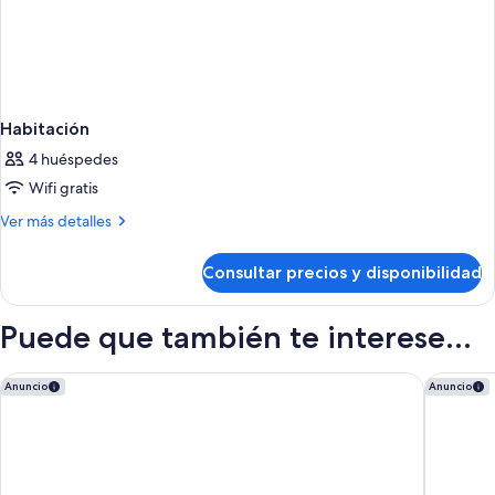
Habitación
4 huéspedes
Wifi gratis
Más
Ver más detalles
detalles
de
Consultar precios y disponibilidad
Habitación
Puede que también te interese...
Hotel Palacio Bellas Artes San Sebastián, Curio Collection by 
Pierre &
Anuncio
Anuncio