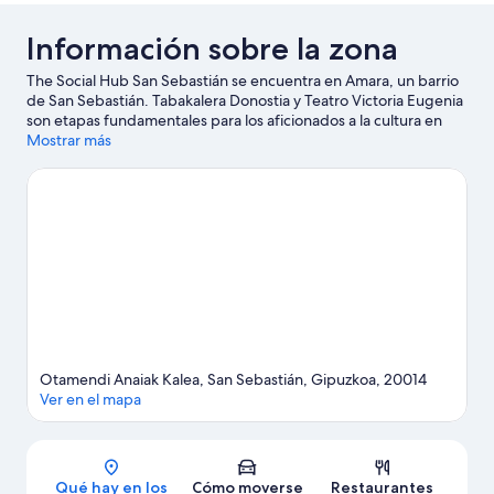
Información sobre la zona
The Social Hub San Sebastián se encuentra en Amara, un barrio
de San Sebastián. Tabakalera Donostia y Teatro Victoria Eugenia
son etapas fundamentales para los aficionados a la cultura en
esta región, donde también puedes acercarte a Paseo de La
Mostrar más
Concha y Puerto de San Sebastián si buscas unas vacaciones
activas. Aquarium Donostia-San Sebastián y Zaldiko Maldiko
también merecen la pena.
Ver guía de viaje de San Sebastián
Otamendi Anaiak Kalea, San Sebastián, Gipuzkoa, 20014
Ver en el mapa
Mapa
Qué hay en los
Cómo moverse
Restaurantes