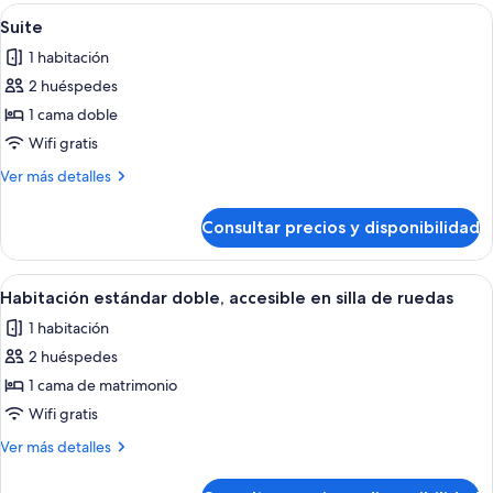
doble
Abrir
Una cocina moderna con armarios amari
13
Suite
todas
1 habitación
las
2 huéspedes
fotos
de
1 cama doble
Suite
Wifi gratis
Más
Ver más detalles
detalles
de
Consultar precios y disponibilidad
Suite
Abrir
Habitación de hotel con cama, escritori
11
Habitación estándar doble, accesible en silla de ruedas
todas
1 habitación
las
2 huéspedes
fotos
de
1 cama de matrimonio
Habitación
Wifi gratis
estándar
Más
Ver más detalles
doble,
detalles
accesible
de