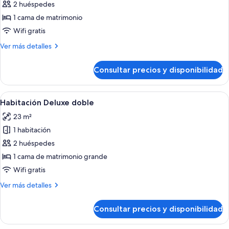
de
2 huéspedes
Habitación
1 cama de matrimonio
estándar
Wifi gratis
Más
Ver más detalles
detalles
de
Consultar precios y disponibilidad
Habitación
estándar
Abrir
Una cama con ropa de cama blanca, una
10
Habitación Deluxe doble
todas
23 m²
las
1 habitación
fotos
de
2 huéspedes
Habitación
1 cama de matrimonio grande
Deluxe
Wifi gratis
doble
Más
Ver más detalles
detalles
de
Consultar precios y disponibilidad
Habitación
Deluxe