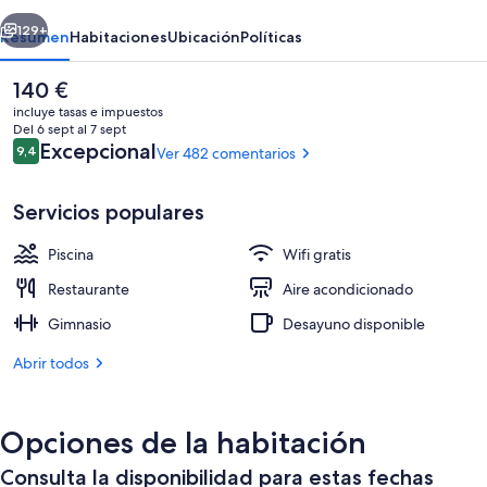
San
erior
Siguiente
Sebastián
129+
Resumen
Habitaciones
Ubicación
Políticas
El
140 €
precio
incluye tasas e impuestos
actual
Del 6 sept al 7 sept
es
Comentarios
Excepcional
9,4
Ver 482 comentarios
9,4 de 10
de
140 €
Servicios populares
Piscina
Wifi gratis
Desayuno diario por un coste adiciona
Restaurante
Aire acondicionado
Gimnasio
Desayuno disponible
Abrir todos
Opciones de la habitación
Consulta la disponibilidad para estas fechas