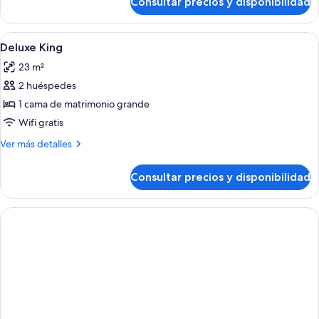
Consultar precios y disponibilidad
Habitación
Abrir
Habitación de hotel con cama, escritor
2
Deluxe King
todas
23 m²
las
2 huéspedes
fotos
de
1 cama de matrimonio grande
Deluxe
Wifi gratis
King
Más
Ver más detalles
detalles
de
Consultar precios y disponibilidad
Deluxe
King