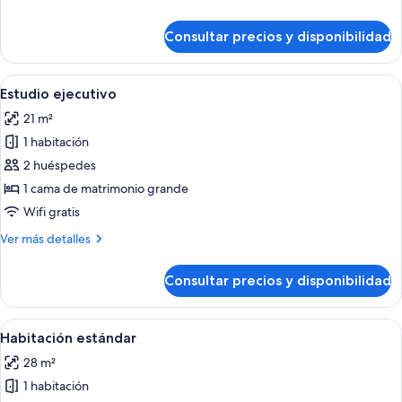
detalles
de
Consultar precios y disponibilidad
Habitación
ejecutiva
doble
Abrir
Habitación de hotel con cama, escritori
12
Estudio ejecutivo
todas
21 m²
las
1 habitación
fotos
de
2 huéspedes
Estudio
1 cama de matrimonio grande
ejecutivo
Wifi gratis
Más
Ver más detalles
detalles
de
Consultar precios y disponibilidad
Estudio
ejecutivo
Abrir
Una habitación de hotel con cama, un 
11
Habitación estándar
todas
28 m²
las
1 habitación
fotos