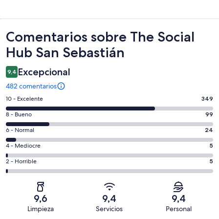
Comentarios
Comentarios sobre The Social
Hub San Sebastián
Excepcional
9,4
482 comentarios
349
10 - Excelente
349
comentarios
99
8 - Bueno
99
de
comentarios
un
24
6 - Normal
24
de
total
comentarios
un
5
4 - Mediocre
5
de
de
total
comentarios
482
un
5
2 - Horrible
5
de
de
con
total
comentarios
482
un
una
de
de
con
total
puntuación
482
un
una
de
9,6
9,4
9,4
de
con
total
puntuación
482
Limpieza
Servicios
Personal
10
una
de
de
con