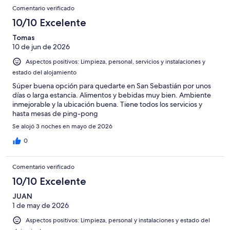
Comentarios
-
puntuación
482
8
Comentario verificado
una
Excelente
de
con
-
puntuación
10/10 Excelente
6
una
Bueno
de
-
puntuación
Tomas
4
Normal
10 de jun de 2026
de
-
2
Aspectos positivos: Limpieza, personal, servicios y instalaciones y
Mediocre
-
estado del alojamiento
Horrible
Súper buena opción para quedarte en San Sebastián por unos
días o larga estancia. Alimentos y bebidas muy bien. Ambiente
inmejorable y la ubicación buena. Tiene todos los servicios y
hasta mesas de ping-pong
Se alojó 3 noches en mayo de 2026
0
Comentario verificado
10/10 Excelente
JUAN
1 de may de 2026
Aspectos positivos: Limpieza, personal y instalaciones y estado del