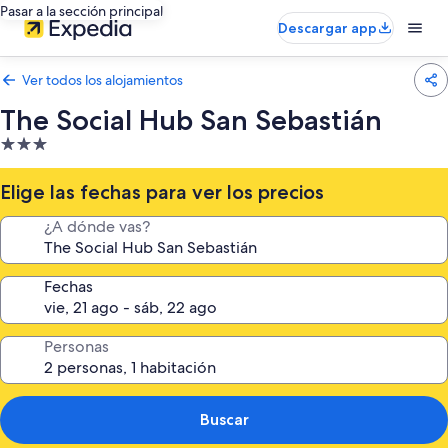
Pasar a la sección principal
Descargar app
Ver todos los alojamientos
The Social Hub San Sebastián
Alojamiento
de
3.0 estrellas
Elige las fechas para ver los precios
¿A dónde vas?
Fechas
Personas
Buscar