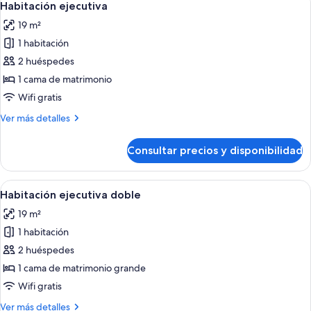
13
Habitación ejecutiva
todas
19 m²
las
1 habitación
fotos
de
2 huéspedes
Habitación
1 cama de matrimonio
ejecutiva
Wifi gratis
Más
Ver más detalles
detalles
de
Consultar precios y disponibilidad
Habitación
ejecutiva
Abrir
Habitación de hotel con cama, escritorio,
10
Habitación ejecutiva doble
todas
19 m²
las
1 habitación
fotos
de
2 huéspedes
Habitación
1 cama de matrimonio grande
ejecutiva
Wifi gratis
doble
Más
Ver más detalles