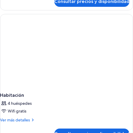
Consultar precios y disponibilidad
Habitación
en
estándar
silla
doble,
de
accesible
en
ruedas
silla
de
ruedas
Habitación
4 huéspedes
Wifi gratis
Más
Ver más detalles
detalles
de