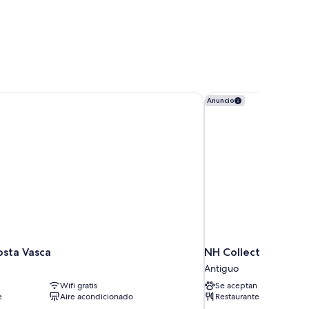
sta Vasca
NH Collection San S
Anuncio
osta Vasca
NH Collection San S
Antiguo
Wifi gratis
Se aceptan mascotas
e
Aire acondicionado
Restaurante