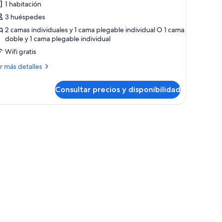
1 habitación
abitación
3 huéspedes
iple
2 camas individuales y 1 cama plegable individual O 1 cama
doble y 1 cama plegable individual
Wifi gratis
ás
r más detalles
talles
Consultar precios y disponibilidad
bitación
ple