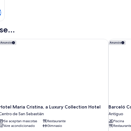
d
e...
ection by Hilton
Hotel Maria Cristina, a Luxury Collection Hotel
Barceló Co
Anuncio
Anuncio
Hotel Maria Cristina, a Luxury Collection Hotel
Barceló C
Centro de San Sebastián
Antiguo
Se aceptan mascotas
Restaurante
Piscina
Aire acondicionado
Gimnasio
Restaurant