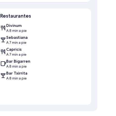
Mapa
Restaurantes
Divinum
A 8 min a pie
Sebastiana
A 7 min a pie
Capricis
A 7 min a pie
Bar Bigarren
A 8 min a pie
Bar Txirrita
A 8 min a pie