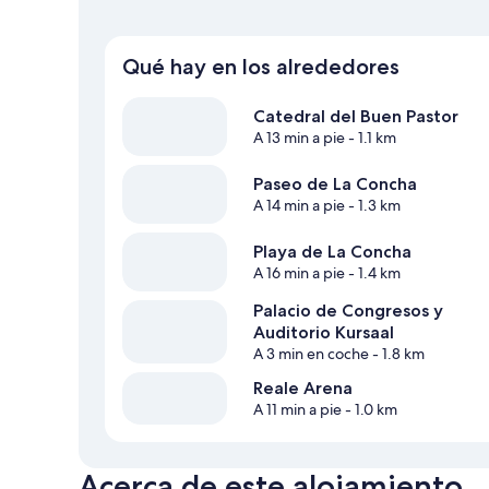
Qué hay en los alrededores
Catedral del Buen Pastor
A 13 min a pie
- 1.1 km
Paseo de La Concha
A 14 min a pie
- 1.3 km
Playa de La Concha
A 16 min a pie
- 1.4 km
Palacio de Congresos y
Auditorio Kursaal
A 3 min en coche
- 1.8 km
Reale Arena
A 11 min a pie
- 1.0 km
Acerca de este alojamiento