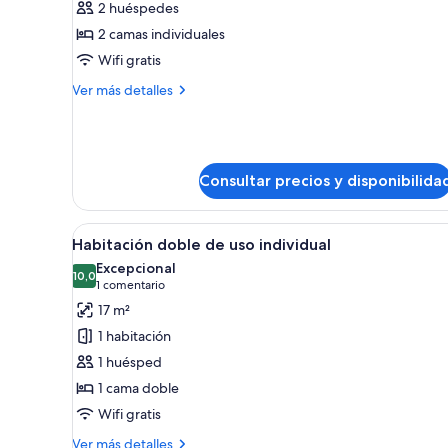
2 huéspedes
Habitación
2 camas individuales
con
Wifi gratis
2
camas
Más
Ver más detalles
detalles
individuales
de
Habitación
con
2
Consultar precios y disponibilida
camas
individuales
Abrir
Habitación de hotel con cama, e
5
Habitación doble de uso individual
todas
Excepcional
las
10,0
10,0 de 10
(1 comentario)
1 comentario
fotos
17 m²
de
1 habitación
Habitación
1 huésped
doble
1 cama doble
de
Wifi gratis
uso
individual
Más
Ver más detalles