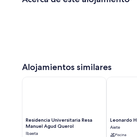
Alojamientos similares
Residencia Universitaria Resa Manuel Agud Querol
Leonardo Hot
Residencia
Leonardo
Residencia Universitaria Resa
Leonardo H
Universitaria
Hotel
Manuel Agud Querol
Aiete
Resa
San
Ibaeta
Piscina
Manuel
Sebastián