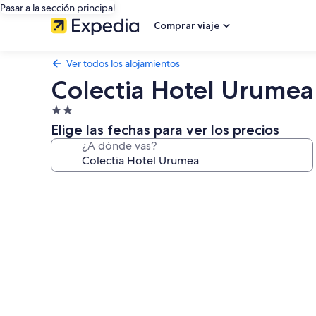
Pasar a la sección principal
Comprar viaje
Ver todos los alojamientos
Colectia Hotel Urumea
Alojamiento
de
Elige las fechas para ver los precios
2.0 estrellas
¿A dónde vas?
Galería
de
imágenes
de
Colectia
Hotel
Urumea