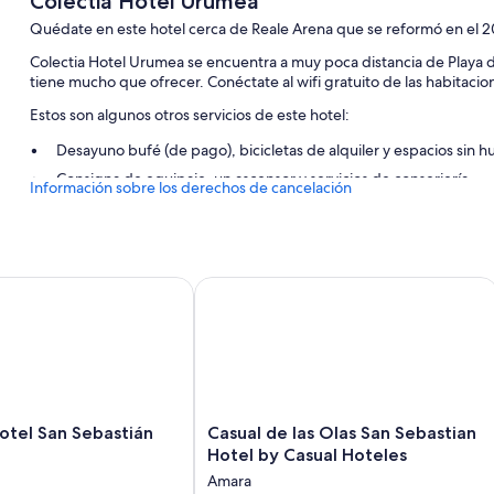
Colectia Hotel Urumea
Quédate en este hotel cerca de Reale Arena que se reformó en el 
Colectia Hotel Urumea se encuentra a muy poca distancia de Playa d
tiene mucho que ofrecer. Conéctate al wifi gratuito de las habitacio
Estos son algunos otros servicios de este hotel:
Desayuno bufé (de pago), bicicletas de alquiler y espacios sin 
Consigna de equipaje, un ascensor y servicios de conserjería
Información sobre los derechos de cancelación
Asistencia turística y para la compra de entradas, una caja fuert
Los huéspedes hablan muy bien de aspectos como el estado gen
Características de la habitación
el San Sebastián
Casual de las Olas San Sebastian Hote
Todas las habitaciones cuentan con decoraciones diferentes y brinda
ordenador portátil y aire acondicionado, por no hablar de algunas co
fuertes.
Además, otros de los servicios que encontrarás en todas las habitaci
Baños con artículos de higiene personal de diseño y bañeras o 
Casual
otel San Sebastián
Casual de las Olas San Sebastian
Televisiones de pantalla plana de 32 pulgadas con canales por sa
de
Hotel by Casual Hoteles
las
Armarios o roperos, calefacción y servicio de limpieza diario
Amara
Olas