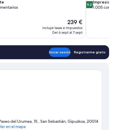
9.2
te
Impresionante
9,2
sobre
omentarios
1.005 comentarios
10,
Impresionante,
El
239 €
tarios
1.005 comentarios
precio
incluye tasas e impuestos
actual
Del 6 sept al 7 sept
es
de
239 €
Iniciar sesión
Registrarme gratis
Paseo del Urumea, 15 , San Sebastián, Gipuzkoa, 20014
Ver en el mapa