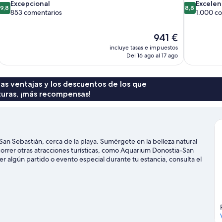
9.8
8.8
Excepcional
Excelen
9,8
8,8
sobre
sobre
853 comentarios
1.000 c
10,
10,
Excepcional,
Excelente,
El
941 €
853 comentarios
1.000 comen
precio
incluye tasas e impuestos
actual
Del 16 ago al 17 ago
es
de
941 €
 las ventajas y los descuentos de los que
turas, ¡más recompensas!
San Sebastián, cerca de la playa. Sumérgete en la belleza natural
orrer otras atracciones turísticas, como Aquarium Donostia-San
r algún partido o evento especial durante tu estancia, consulta el
stián