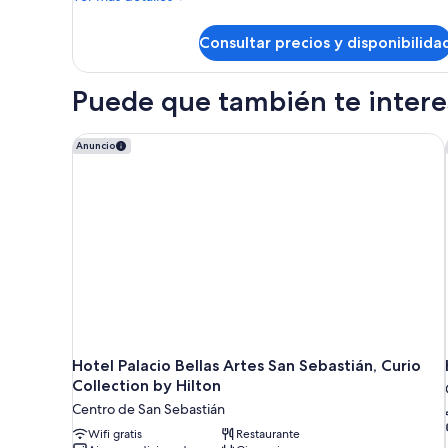
detalles
de
Consultar precios y disponibilida
Habitación
doble
de
Puede que también te interes
uso
individual
Hotel Palacio Bellas Artes San Sebastián, Curio Coll
Anuncio
Hotel Palacio Bellas Artes San Sebastián, Curio
Collection by Hilton
Centro de San Sebastián
Wifi gratis
Restaurante