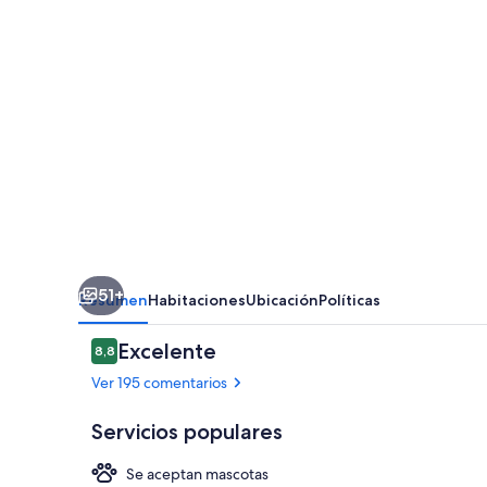
51+
Resumen
Habitaciones
Ubicación
Políticas
Comentarios
Excelente
8,8
8,8 de 10
Ver 195 comentarios
Servicios populares
Se aceptan mascotas