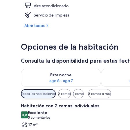
Aire acondicionado
Fachada del 
Servicio de limpieza
Abrir todos
Opciones de la habitación
Consulta la disponibilidad para estas fec
Consulta la disponibilidad para esta noche, ago 6 - 
Consulta la d
Esta noche
ago 6 - ago 7
Filtros
Todas las habitaciones
2 camas
1 cama
3 camas o más
disponibles
Abrir
Habitación de hotel con cama, e
para
8
Habitación con 2 camas individuales
todas
las
Excelente
las
8,8
habitaciones
8,8 de 10
(5 comentarios)
5 comentarios
fotos
17 m²
de