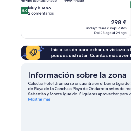
Aire acondicionado
Gimnasio
8.0
Muy bueno
8,0
sobre
2 comentarios
10,
El
298 €
Muy
precio
incluye tasas e impuestos
bueno,
actual
Del 23 ago al 24 ago
2 comentarios
es
de
298 €
Inicia sesión para echar un vistazo a
puedes disfrutar. Cuantas más aven
Información sobre la zona
Colectia Hotel Urumea se encuentra en el barrio Egia de 
de Playa de La Concha o Playa de Ondarreta antes de rec
Sebastián y Monte Igueldo. Si quieres aprovechar para ve
calendario de Reale Arena.
Mostrar más
Ver guía de viaje de San Seba