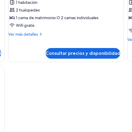
1 habitación
Habitación
H
2 huéspedes
doble
tr
1 cama de matrimonio O 2 camas individuales
Wifi gratis
Más
Ver más detalles
detalles
M
Ve
de
de
Habitación
de
d
Consultar precios y disponibilidad
doble
Ha
tri
scritorio con silla, televisor y ventana con cortinas.