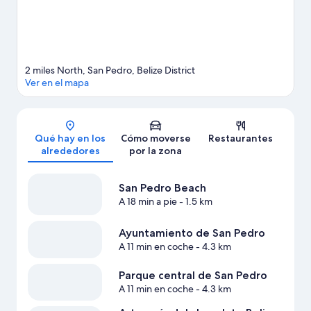
a pie o en bicicleta.
Ver guía de viaje de San Pedro
Ver más apartoteles en San Pedro
2 miles North, San Pedro, Belize District
Ver en el mapa
Mapa
Qué hay en los
Cómo moverse
Restaurantes
alrededores
por la zona
San Pedro Beach
A 18 min a pie
- 1.5 km
Ayuntamiento de San Pedro
A 11 min en coche
- 4.3 km
Parque central de San Pedro
A 11 min en coche
- 4.3 km