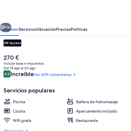
Caribe
Belize
erior
Siguiente
73+
Resumen
Servicios
Ubicación
Precios
Políticas
VIP Access
El
270 €
precio
incluye tasas e impuestos
actual
Del 19 ago al 20 ago
es
Comentarios
Increíble
9,2
Ver 609 comentarios
9,2 de 10
de
270 €
Servicios populares
2 piscinas al aire libre (de 08:00 a 22
Piscina
Bañera de hidromasaje
Cocina
Aparcamiento incluido
Wifi gratis
Restaurante