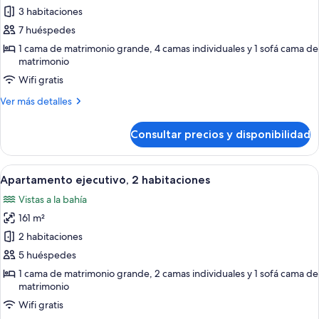
de
3 habitaciones
Apartamento,
7 huéspedes
3
1 cama de matrimonio grande, 4 camas individuales y 1 sofá cama de
habitaciones
matrimonio
Wifi gratis
Más
Ver más detalles
detalles
de
Consultar precios y disponibilidad
Apartamento,
3
habitaciones
Abrir
Un dormitorio con cama, sofá, escritor
9
Apartamento ejecutivo, 2 habitaciones
todas
Vistas a la bahía
las
161 m²
fotos
de
2 habitaciones
Apartamento
5 huéspedes
ejecutivo,
1 cama de matrimonio grande, 2 camas individuales y 1 sofá cama de
2
matrimonio
habitaciones
Wifi gratis