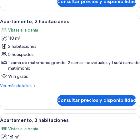
Consultar precios y disponibilidad
Apartamento,
1
habitación
Abrir
Un dormitorio con una cama grande, do
8
Apartamento, 2 habitaciones
todas
Vistas a la bahía
las
110 m²
fotos
de
2 habitaciones
Apartamento,
5 huéspedes
2
1 cama de matrimonio grande, 2 camas individuales y 1 sofá cama de
habitaciones
matrimonio
Wifi gratis
Más
Ver más detalles
detalles
de
Consultar precios y disponibilidad
Apartamento,
2
habitaciones
Abrir
Un dormitorio con una cama grande, vi
11
Apartamento, 3 habitaciones
todas
Vistas a la bahía
las
161 m²
fotos