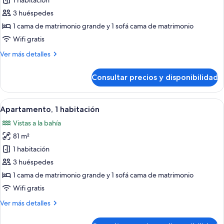
de
1 habitación
Loft
3 huéspedes
1 cama de matrimonio grande y 1 sofá cama de matrimonio
Wifi gratis
Más
Ver más detalles
detalles
de
Consultar precios y disponibilidad
Loft
Abrir
Habitación de hotel con una cama, dos
6
Apartamento, 1 habitación
todas
Vistas a la bahía
las
81 m²
fotos
de
1 habitación
Apartamento,
3 huéspedes
1
1 cama de matrimonio grande y 1 sofá cama de matrimonio
habitación
Wifi gratis
Más
Ver más detalles
detalles
de