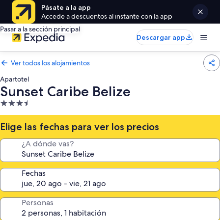
Pásate a la app
Accede a descuentos al instante con la app
Pasar a la sección principal
Descargar app
Ver todos los alojamientos
Apartotel
Sunset Caribe Belize
Alojamiento
de
3.5 estrellas
Elige las fechas para ver los precios
¿A dónde vas?
Fechas
Personas