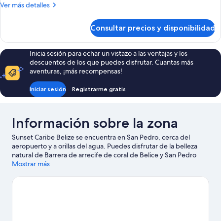
Más
Ver más detalles
detalles
de
Consultar precios y disponibilidad
Apartamento
ejecutivo,
2
Inicia sesión para echar un vistazo a las ventajas y los
habitaciones
descuentos de los que puedes disfrutar. Cuantas más
aventuras, ¡más recompensas!
Iniciar sesión
Registrarme gratis
Información sobre la zona
Sunset Caribe Belize se encuentra en San Pedro, cerca del
aeropuerto y a orillas del agua. Puedes disfrutar de la belleza
natural de Barrera de arrecife de coral de Belice y San Pedro
Beach, o acercarte a San Pedro Belize Express Water Taxi si
Mostrar más
deseas realizar alguna actividad. Excursiones de pesca GoFish
Belize y Casa de la cultura de San Pedro también merecen la
pena. Descubre todas las actividades acuáticas que podrás
hacer en la zona, como submarinismo o esnórquel; además,
tendrás ocasión de disfrutar de la naturaleza al aire libre con
opciones tan variadas como el lanzamiento en tirolina o las rutas