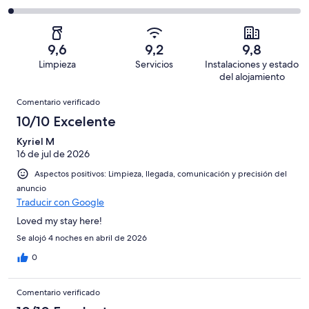
de
de
con
total
comentarios
609
un
una
de
de
con
total
puntuación
609
un
una
de
9,6
9,2
9,8
de
con
total
puntuación
609
Limpieza
Servicios
Instalaciones y estado
10
una
de
de
con
del alojamiento
-
puntuación
609
8
una
Comentarios
Excelente
de
con
Comentario verificado
-
puntuación
6
una
Bueno
10/10 Excelente
de
-
puntuación
4
Normal
Kyriel M
de
-
16 de jul de 2026
2
Mediocre
-
Aspectos positivos: Limpieza, llegada, comunicación y precisión del
Horrible
anuncio
Traducir con Google
Loved my stay here!
Se alojó 4 noches en abril de 2026
0
Comentario verificado