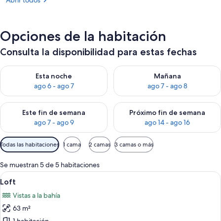
Abrir todos
Opciones de la habitación
Consulta la disponibilidad para estas fechas
Consulta la disponibilidad para esta noche, ago 6 - ago 7
Consulta la disponibilidad pa
Esta noche
Mañana
ago 6 - ago 7
ago 7 - ago 8
Consulta la disponibilidad para este fin de semana, ago 7 - ag
Consulta la disponibilidad par
Este fin de semana
Próximo fin de semana
ago 7 - ago 9
ago 14 - ago 16
Filtros
Todas las habitaciones
1 cama
2 camas
3 camas o más
disponibles
para
Se muestran 5 de 5 habitaciones
las
Abrir
Una habitación de hotel moderna con 
11
Loft
habitaciones
todas
Vistas a la bahía
las
63 m²
fotos