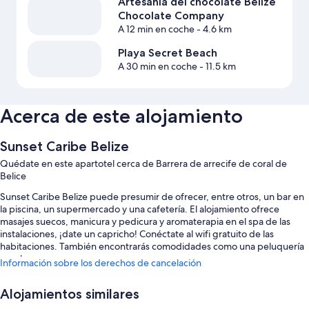
Artesanía del chocolate Belize
Chocolate Company
A 12 min en coche
- 4.6 km
Playa Secret Beach
A 30 min en coche
- 11.5 km
Acerca de este alojamiento
Sunset Caribe Belize
Quédate en este apartotel cerca de Barrera de arrecife de coral de
Belice
Sunset Caribe Belize puede presumir de ofrecer, entre otros, un bar en
la piscina, un supermercado y una cafetería. El alojamiento ofrece
masajes suecos, manicura y pedicura y aromaterapia en el spa de las
instalaciones, ¡date un capricho! Conéctate al wifi gratuito de las
habitaciones. También encontrarás comodidades como una peluquería
y un bar.
Información sobre los derechos de cancelación
También podrás disfrutar de otros servicios, como:
Alojamientos similares
2 piscinas al aire libre con tumbonas, sombrillas y un bar