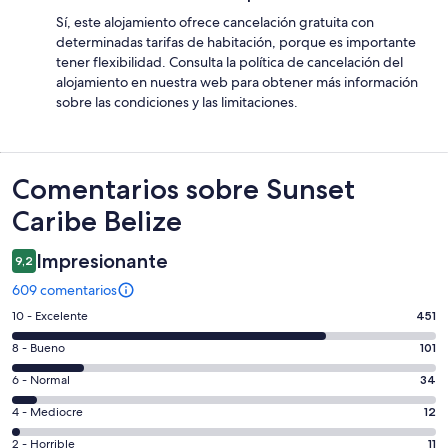
Sí, este alojamiento ofrece cancelación gratuita con
determinadas tarifas de habitación, porque es importante
tener flexibilidad. Consulta la política de cancelación del
alojamiento en nuestra web para obtener más información
sobre las condiciones y las limitaciones.
Comentarios
Comentarios sobre Sunset
Caribe Belize
Impresionante
9,2
609 comentarios
451
10 - Excelente
451
comentarios
101
8 - Bueno
101
de
comentarios
un
34
6 - Normal
34
de
total
comentarios
un
12
4 - Mediocre
12
de
de
total
comentarios
609
un
11
2 - Horrible
11