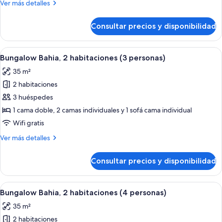
Más
Ver más detalles
habitaciones
detalles
(Caribe)
de
Consultar precios y disponibilidad
Bungalow
Premium,
2
Abrir
Una cocina moderna con armarios rojos
8
habitaciones
Bungalow Bahia, 2 habitaciones (3 personas)
todas
(Caribe)
35 m²
las
2 habitaciones
fotos
de
3 huéspedes
Bungalow
1 cama doble, 2 camas individuales y 1 sofá cama individual
Bahia,
Wifi gratis
2
Más
Ver más detalles
habitaciones
detalles
(3
de
Consultar precios y disponibilidad
Bungalow
personas)
Bahia,
2
Abrir
Una cocina moderna con armarios rojos
8
habitaciones
Bungalow Bahia, 2 habitaciones (4 personas)
todas
(3
35 m²
personas)
las
2 habitaciones
fotos