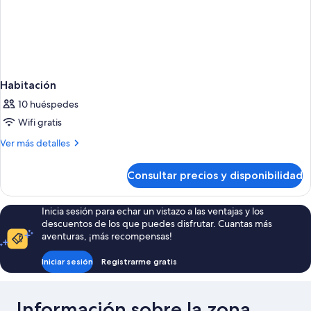
Habitación
10 huéspedes
Wifi gratis
Más
Ver más detalles
detalles
de
Consultar precios y disponibilidad
Habitación
Inicia sesión para echar un vistazo a las ventajas y los
descuentos de los que puedes disfrutar. Cuantas más
aventuras, ¡más recompensas!
Iniciar sesión
Registrarme gratis
Información sobre la zona