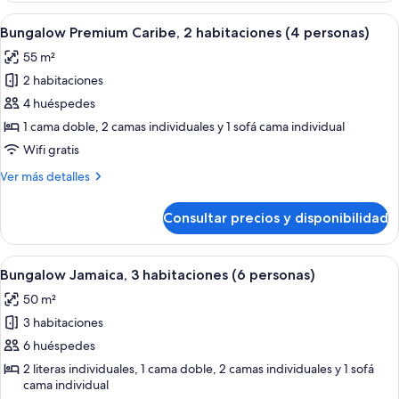
personas)
Caribe,
Abrir
Máquina de café espresso, cafetera o 
6
2
Bungalow Premium Caribe, 2 habitaciones (4 personas)
todas
habitaciones
55 m²
(3
las
personas)
2 habitaciones
fotos
de
4 huéspedes
Bungalow
1 cama doble, 2 camas individuales y 1 sofá cama individual
Premium
Wifi gratis
Caribe,
Más
Ver más detalles
2
detalles
habitaciones
de
Consultar precios y disponibilidad
Bungalow
(4
Premium
personas)
Caribe,
Abrir
Bungalow Jamaica, 3 habitaciones (6 pe
9
2
Bungalow Jamaica, 3 habitaciones (6 personas)
todas
habitaciones
50 m²
(4
las
personas)
3 habitaciones
fotos
de
6 huéspedes
Bungalow
2 literas individuales, 1 cama doble, 2 camas individuales y 1 sofá
cama individual
Jamaica,