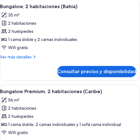
Abrir
Una cocina moderna con armarios rojos
8
(Yucatan)
Bungalow, 2 habitaciones (Bahia)
todas
35 m²
las
2 habitaciones
fotos
de
2 huéspedes
Bungalow,
1 cama doble y 2 camas individuales
2
Wifi gratis
habitaciones
Más
Ver más detalles
(Bahia)
detalles
de
Consultar precios y disponibilidad
Bungalow,
2
habitaciones
Abrir
Máquina de café espresso, cafetera o 
6
(Bahia)
Bungalow Premium, 2 habitaciones (Caribe)
todas
56 m²
las
2 habitaciones
fotos
de
2 huéspedes
Bungalow
1 cama doble, 2 camas individuales y 1 sofá cama individual
Premium,
Wifi gratis
2