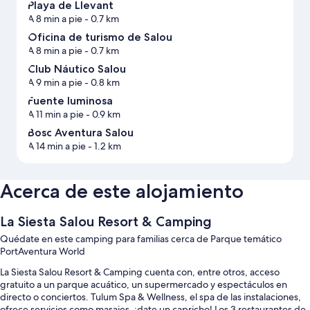
Playa de Llevant
A 8 min a pie
- 0.7 km
Oficina de turismo de Salou
A 8 min a pie
- 0.7 km
Club Náutico Salou
A 9 min a pie
- 0.8 km
Fuente luminosa
A 11 min a pie
- 0.9 km
Bosc Aventura Salou
A 14 min a pie
- 1.2 km
Acerca de este alojamiento
La Siesta Salou Resort & Camping
Quédate en este camping para familias cerca de Parque temático
PortAventura World
La Siesta Salou Resort & Camping cuenta con, entre otros, acceso
gratuito a un parque acuático, un supermercado y espectáculos en
directo o conciertos. Tulum Spa & Wellness, el spa de las instalaciones,
ofrece servicios como masajes, ¡date un capricho! Los 3 restaurantes de