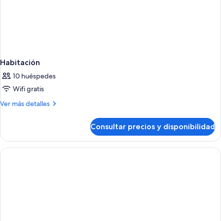
Habitación
10 huéspedes
Wifi gratis
Más
Ver más detalles
detalles
de
Consultar precios y disponibilidad
Habitación