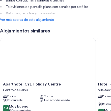
Baños con duchas y bañeras o duchas
Televisiones de pantalla plana con canales por satélite
Balcones, reciclaje y microondas
Ver más acerca de este alojamiento
Alojamientos similares
Aparthotel CYE Holiday Centre
Hotel Pa
Aparthotel
Hotel
Aparthotel CYE Holiday Centre
Hotel 
CYE
Palas
Centro de Salou
Vila-Sec
Holiday
Pineda
Piscina
Cocina
Piscin
Centre
Vila-
Restaurante
Aire acondicionado
Centro
Seca
Restau
de
8.4
Muy bueno
8,4
8.2
Salou
Muy
sobre
150 comentarios