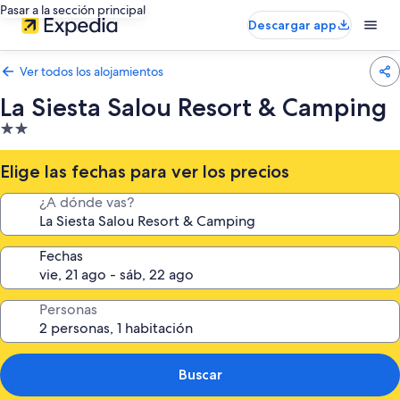
Pasar a la sección principal
Descargar app
Ver todos los alojamientos
La Siesta Salou Resort & Camping
Alojamiento
de
2.0 estrellas
Elige las fechas para ver los precios
¿A dónde vas?
Fechas
Personas
Buscar