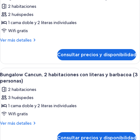
todas
con
personas)
2 habitaciones
literas
las
(4
2 huéspedes
fotos
personas)
de
1 cama doble y 2 literas individuales
Bungalow
Wifi gratis
Cancun,
Más
Ver más detalles
2
detalles
habitaciones
de
Consultar precios y disponibilidad
Bungalow
con
Cancun,
literas
2
Abrir
Un espacio exterior techado con una pa
y
5
habitaciones
Bungalow Cancun, 2 habitaciones con literas y barbacoa (3
todas
con
barbacoa
personas)
literas
las
2 habitaciones
y
fotos
barbacoa
3 huéspedes
de
1 cama doble y 2 literas individuales
Bungalow
Cancun,
Wifi gratis
2
Más
Ver más detalles
habitaciones
detalles
de
con
Consultar precios y disponibilidad
Bungalow