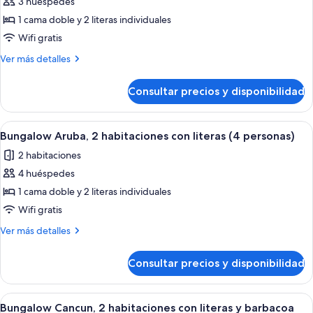
3 huéspedes
fotos
de
1 cama doble y 2 literas individuales
Bungalow
Wifi gratis
Aruba
Más
Ver más detalles
,
detalles
2
de
Consultar precios y disponibilidad
Bungalow
habitaciones
Aruba
con
,
Abrir
Un edificio de dos pisos con un porche
literas
6
2
Bungalow Aruba, 2 habitaciones con literas (4 personas)
todas
habitaciones
(3
2 habitaciones
con
las
personas)
literas
4 huéspedes
fotos
(3
de
1 cama doble y 2 literas individuales
personas)
Bungalow
Wifi gratis
Aruba,
Más
Ver más detalles
2
detalles
habitaciones
de
Consultar precios y disponibilidad
Bungalow
con
Aruba,
literas
2
Abrir
Un espacio exterior techado con una pa
(4
5
habitaciones
Bungalow Cancun, 2 habitaciones con literas y barbacoa