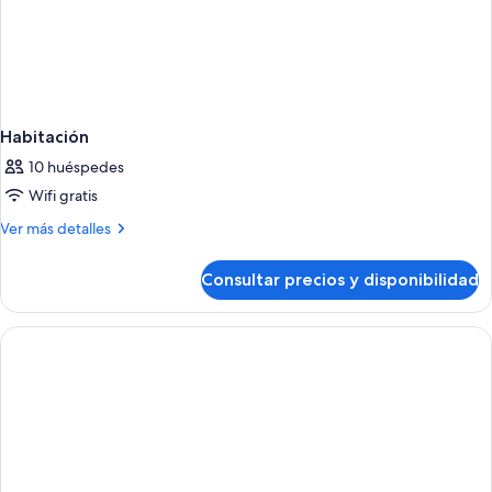
Habitación
10 huéspedes
Wifi gratis
Más
Ver más detalles
detalles
de
Consultar precios y disponibilidad
Habitación