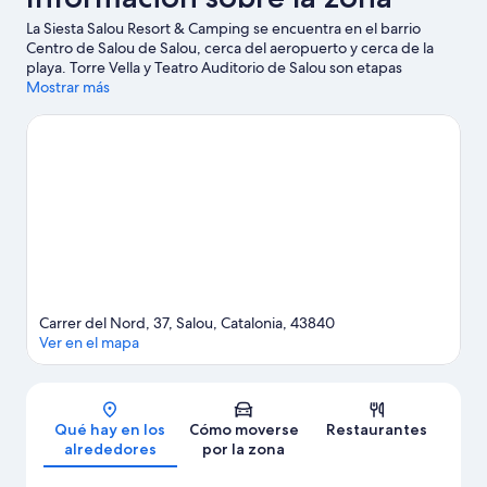
La Siesta Salou Resort & Camping se encuentra en el barrio
Centro de Salou de Salou, cerca del aeropuerto y cerca de la
playa. Torre Vella y Teatro Auditorio de Salou son etapas
fundamentales para los aficionados a la cultura en esta región,
Mostrar más
donde también puedes acercarte a lugares emblemáticos como
Fuente luminosa y Villa romana de Barenys. ¿Viajas con niños? Si
es así, puedes llevarlos a Parque temático PortAventura World o
a Bosc Aventura Salou. Reserva algo de tiempo para explorar la
naturaleza realizando actividades como el ciclismo.
Ver guía de
viaje de Salou
Ver más campings de autocaravanas en Salou
Carrer del Nord, 37, Salou, Catalonia, 43840
Ver en el mapa
Mapa
Qué hay en los
Cómo moverse
Restaurantes
alrededores
por la zona