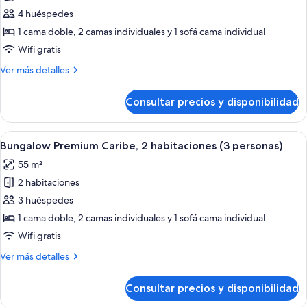
de
4 huéspedes
Bungalow
1 cama doble, 2 camas individuales y 1 sofá cama individual
Bahia,
Wifi gratis
2
Más
Ver más detalles
habitaciones
detalles
(4
de
Consultar precios y disponibilidad
Bungalow
personas)
Bahia,
2
Abrir
Máquina de café espresso, cafetera o 
6
habitaciones
Bungalow Premium Caribe, 2 habitaciones (3 personas)
todas
(4
55 m²
personas)
las
2 habitaciones
fotos
de
3 huéspedes
Bungalow
1 cama doble, 2 camas individuales y 1 sofá cama individual
Premium
Wifi gratis
Caribe,
Más
Ver más detalles
2
detalles
habitaciones
de
Consultar precios y disponibilidad
Bungalow
(3
Premium