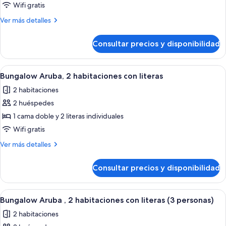
3
Wifi gratis
habitaciones
Más
Ver más detalles
(6
detalles
de
personas)
Consultar precios y disponibilidad
Bungalow
Jamaica,
3
Abrir
Un edificio de dos pisos con un porche
6
habitaciones
Bungalow Aruba, 2 habitaciones con literas
todas
(6
2 habitaciones
personas)
las
2 huéspedes
fotos
de
1 cama doble y 2 literas individuales
Bungalow
Wifi gratis
Aruba,
Más
Ver más detalles
2
detalles
habitaciones
de
Consultar precios y disponibilidad
Bungalow
con
Aruba,
literas
2
Abrir
Un edificio de dos pisos con un porche
6
habitaciones
Bungalow Aruba , 2 habitaciones con literas (3 personas)
todas
con
2 habitaciones
literas
las