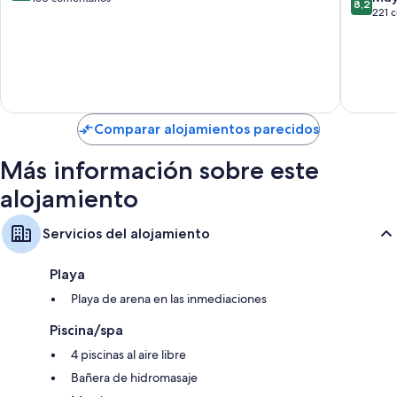
8,2
sobre
221 
10,
10,
Muy
Muy
bueno,
bueno,
150 comentarios
221 com
Comparar alojamientos parecidos
Más información sobre este
alojamiento
Servicios del alojamiento
Playa
Playa de arena en las inmediaciones
Piscina/spa
4 piscinas al aire libre
Bañera de hidromasaje