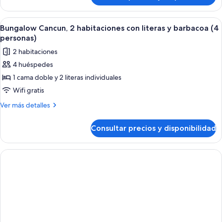
literas
Cancun,
y
2
Abrir
Un espacio exterior techado con una pa
5
barbacoa
habitaciones
Bungalow Cancun, 2 habitaciones con literas y barbacoa (4
todas
con
(3
personas)
literas
las
personas)
2 habitaciones
y
fotos
barbacoa
4 huéspedes
de
(3
1 cama doble y 2 literas individuales
Bungalow
personas)
Cancun,
Wifi gratis
2
Más
Ver más detalles
habitaciones
detalles
de
con
Consultar precios y disponibilidad
Bungalow
literas
Cancun,
y
2
barbacoa
habitaciones
con
(4
literas
personas)
y
barbacoa
(4
personas)