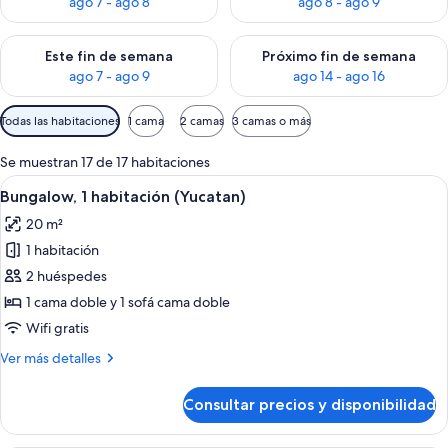
ago 7 - ago 8
ago 8 - ago 9
Consulta la disponibilidad para este fin de semana, ago 7 - ag
Consulta la disponibilidad par
Este fin de semana
Próximo fin de semana
ago 7 - ago 9
ago 14 - ago 16
Filtros
Todas las habitaciones
1 cama
2 camas
3 camas o más
disponibles
para
Se muestran 17 de 17 habitaciones
las
Abrir
Un espacio habitable compacto con so
7
Bungalow, 1 habitación (Yucatan)
habitaciones
todas
20 m²
las
1 habitación
fotos
de
2 huéspedes
Bungalow,
1 cama doble y 1 sofá cama doble
1
Wifi gratis
habitación
Más
Ver más detalles
(Yucatan)
detalles
de
Consultar precios y disponibilidad
Bungalow,
1
habitación