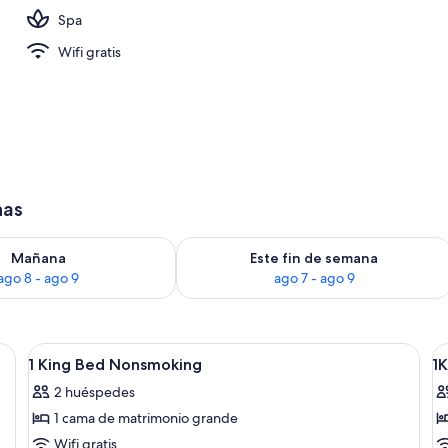
Spa
 azotea
Wifi gratis
has
ago 8
isponibilidad para mañana, ago 8 - ago 9
Consulta la disponibilidad para este 
Mañana
Este fin de semana
ago 8 - ago 9
ago 7 - ago 9
Abrir
Sábanas de algodón egipcio, ropa de c
A
2
1 King Bed Nonsmoking
1
todas
t
2 huéspedes
las
la
1 cama de matrimonio grande
fotos
f
de
d
Wifi gratis