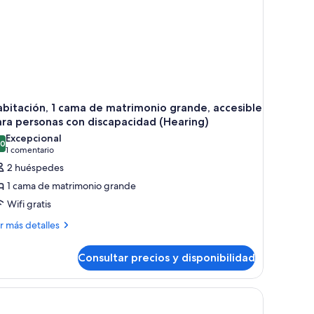
bitación, 1 cama de matrimonio grande, accesible
ra personas con discapacidad (Hearing)
Excepcional
,0
10,0 de 10
(1 comentario)
1 comentario
2 huéspedes
1 cama de matrimonio grande
Wifi gratis
ás
r más detalles
talles
Consultar precios y disponibilidad
bitación,
ma
trimonio