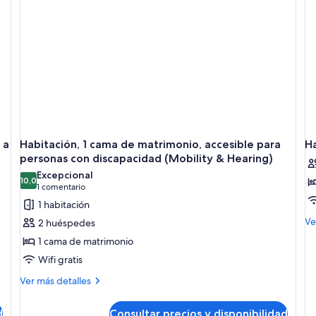
gr
ac
pa
pe
co
di
(H
 a
Habitación, 1 cama de matrimonio, accesible para
H
personas con discapacidad (Mobility & Hearing)
Excepcional
10,0
10,0 de 10
(1 comentario)
1 comentario
1 habitación
M
Ve
2 huéspedes
de
1 cama de matrimonio
de
Ha
Wifi gratis
2
Más
Ver más detalles
ca
detalles
de
de
ma
d
Consultar precios y disponibilidad