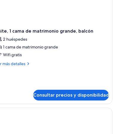
ite, 1 cama de matrimonio grande, balcón
2 huéspedes
1 cama de matrimonio grande
Wifi gratis
ás
r más detalles
talles
ite,
ma
Consultar precios y disponibilidad
trimonio
ande,
lcón