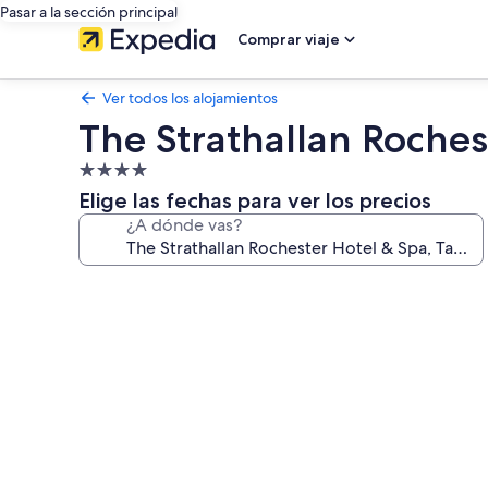
Pasar a la sección principal
Comprar viaje
Ver todos los alojamientos
The Strathallan Roches
Alojamiento
de
Elige las fechas para ver los precios
4.0 estrellas
¿A dónde vas?
Galería
de
imágenes
de
The
Strathallan
Rochester