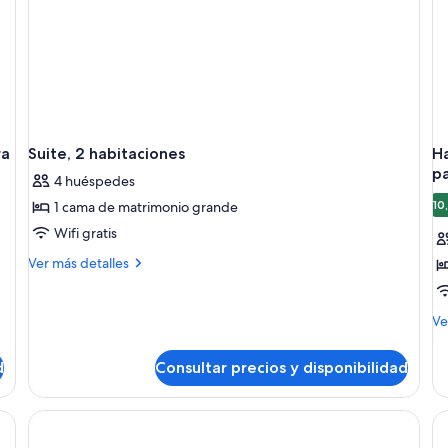
ra
Suite, 2 habitaciones
Ha
pa
4 huéspedes
10
1 cama de matrimonio grande
Wifi gratis
Más
Ver más detalles
detalles
de
Suite,
M
Ve
2
de
habitaciones
de
d
Consultar precios y disponibilidad
Ha
1
ca
de
ma