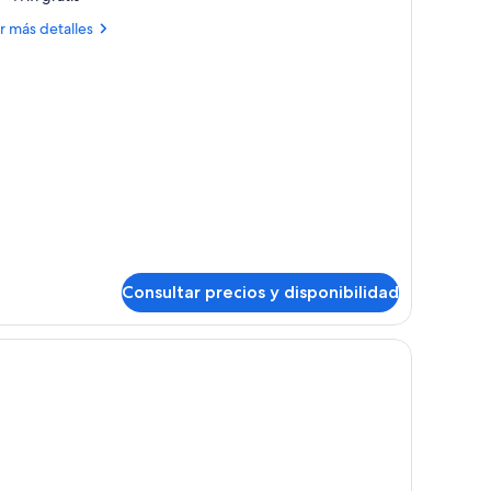
KING
ás
r más detalles
talles
OOM
ING
UITE
ONSMOK
OOM
ITE
ONSMOK
Consultar precios y disponibilidad