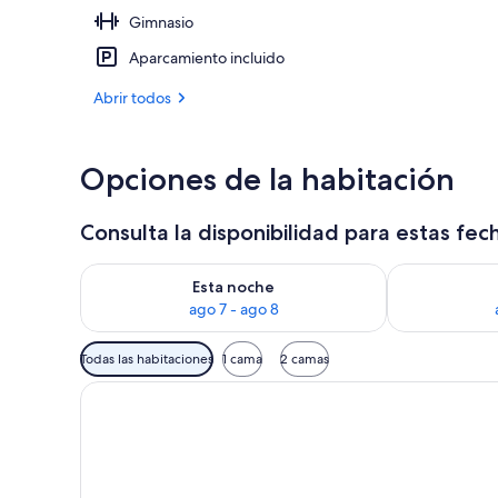
Gimnasio
Terraza en la
Aparcamiento incluido
Abrir todos
Opciones de la habitación
Consulta la disponibilidad para estas fec
Consulta la disponibilidad para esta noche, ago 7 - 
Consulta la d
Esta noche
ago 7 - ago 8
Filtros
Todas las habitaciones
1 cama
2 camas
disponibles
para
las
habitaciones