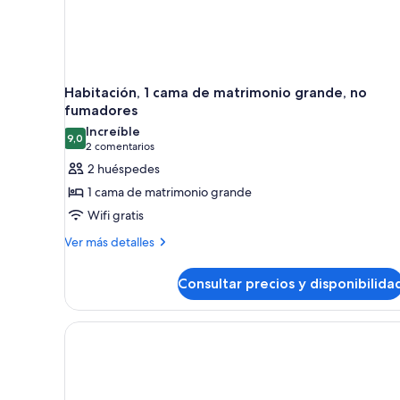
Habitación, 1 cama de matrimonio grande, no
fumadores
Increíble
9,0
9,0 de 10
(2 comentarios)
2 comentarios
2 huéspedes
1 cama de matrimonio grande
Wifi gratis
Más
Ver más detalles
detalles
de
Consultar precios y disponibilida
Habitación,
1
cama
de
matrimonio
grande,
no