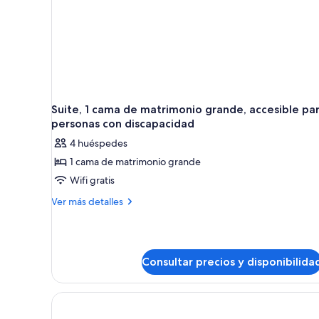
fumadores
Suite, 1 cama de matrimonio grande, accesible pa
personas con discapacidad
4 huéspedes
1 cama de matrimonio grande
Wifi gratis
Más
Ver más detalles
detalles
de
Suite,
1
Consultar precios y disponibilida
cama
de
matrimonio
grande,
accesible