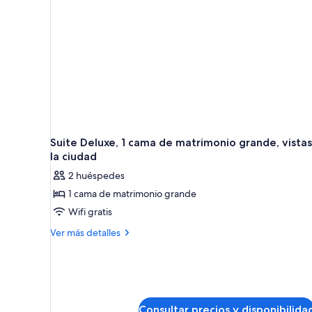
para
personas
con
discapacidad
Suite Deluxe, 1 cama de matrimonio grande, vistas
la ciudad
2 huéspedes
1 cama de matrimonio grande
Wifi gratis
Más
Ver más detalles
detalles
de
Suite
Deluxe,
1
cama
Consultar precios y disponibilida