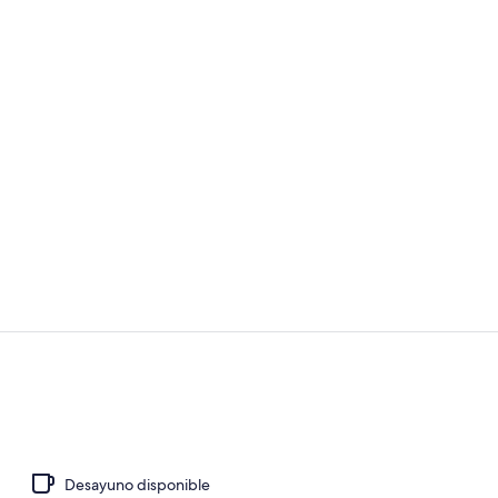
Se sirven de
Bar (en el al
Desayuno disponible