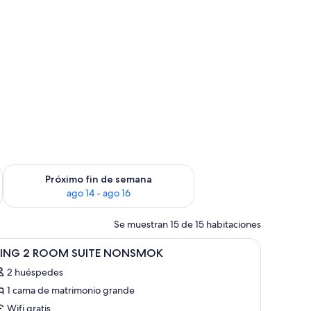
fin de semana, ago 7 - ago 9
Consulta la disponibilidad para el próximo fin de semana, ago
Próximo fin de semana
ago 14 - ago 16
Se muestran 15 de 15 habitaciones
ama de alta calidad, caja fuerte
brir
Una habitación de hotel con una cama grande, 
7
KING 2 ROOM SUITE NONSMOK
odas
2 huéspedes
s
1 cama de matrimonio grande
otos
e
Wifi gratis