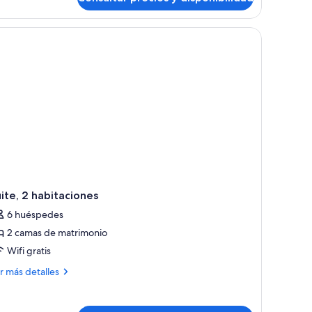
ite, 2 habitaciones
6 huéspedes
2 camas de matrimonio
Wifi gratis
ás
r más detalles
talles
ite,