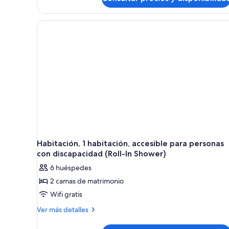
de
matrimonio
grande,
vistas
a
la
ciudad
Habitación, 1 habitación, accesible para personas
con discapacidad (Roll-In Shower)
6 huéspedes
2 camas de matrimonio
Wifi gratis
Más
Ver más detalles
detalles
de