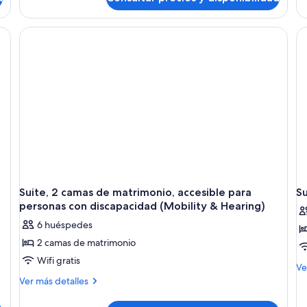
Habitación,
1
cama
de
matrimonio,
accesible
para
personas
con
discapacidad
(Mobility
&
Hearing)
Suite, 2 camas de matrimonio, accesible para
Su
personas con discapacidad (Mobility & Hearing)
6 huéspedes
2 camas de matrimonio
Wifi gratis
M
Ve
de
Más
Ver más detalles
de
detalles
Su
de