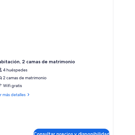
ande,
cesible
ra
rsonas
n
scapacidad
earing)
abitación, 2 camas de matrimonio
4 huéspedes
2 camas de matrimonio
Wifi gratis
ás
r más detalles
talles
bitación,
mas
trimonio
Consultar precios y disponibilidad