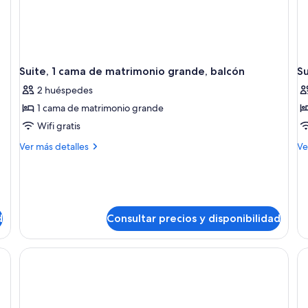
Suite, 1 cama de matrimonio grande, balcón
Su
2 huéspedes
1 cama de matrimonio grande
Wifi gratis
Más
M
Ver más detalles
Ve
detalles
de
de
de
Suite,
Su
1
1
cama
ca
d
Consultar precios y disponibilidad
de
de
matrimonio
ma
grande,
gr
balcón
ba