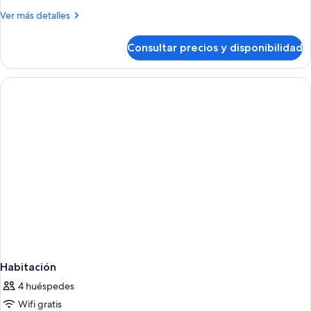
Más
Ver más detalles
detalles
de
Consultar precios y disponibilidad
Habitación
Habitación
4 huéspedes
Wifi gratis