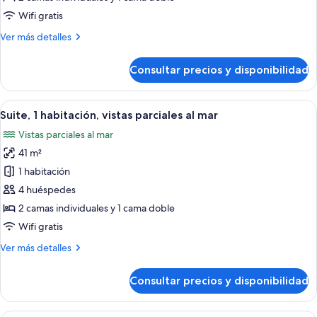
habitación,
Wifi gratis
vistas
Más
Ver más detalles
a
detalles
la
de
Consultar precios y disponibilidad
montaña
Suite,
1
habitación,
Abrir
Habitación de hotel con cama, mesita d
6
vistas
Suite, 1 habitación, vistas parciales al mar
todas
a
Vistas parciales al mar
la
las
montaña
41 m²
fotos
de
1 habitación
Suite,
4 huéspedes
1
2 camas individuales y 1 cama doble
habitación,
Wifi gratis
vistas
Más
Ver más detalles
parciales
detalles
al
de
Consultar precios y disponibilidad
mar
Suite,
1
habitación,
Habitación de hotel con cama, mesita d