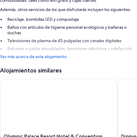
comodidades, tales como wifi gratis y cajas fuertes.
Además, otros servicios de los que disfrutarás incluyen los siguientes:
Reciclaje, bombillas LED y compostaje
Baños con artículos de higiene personal ecológicos y bañeras o
duchas
Televisiones de plasma de 43 pulgadas con canales digitales
Balcones o patios amueblados, hervidores eléctricos y calefacción
Ver más acerca de este alojamiento
Alojamientos similares
Olympic Palace Resort Hotel & Convention Center
Dionysos
Olympic
Dionyso
Olympic Palace Resort Hotel & Convention
Dionys