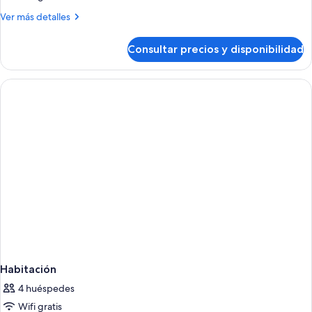
vistas
Más
Ver más detalles
al
detalles
mar
de
Consultar precios y disponibilidad
Suite,
1
habitación,
vistas
al
mar
Habitación
4 huéspedes
Wifi gratis