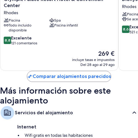
Palace
Hotel
Center
Rhodes
Resort
Rhodes
Rhodes
Piscin
Hotel
Se ace
&
Piscina
Spa
Todo incluido
Piscina infantil
Convention
8.6
Exc
8,6
disponible
Center
sobre
521 
Rhodes
8.8
10,
Excelente
8,8
sobre
Excelent
121 comentarios
10,
521 com
El
269 €
Excelente,
precio
121 comentarios
incluye tasas e impuestos
actual
Del 28 ago al 29 ago
es
de
Comparar alojamientos parecidos
269 €
Más información sobre este
alojamiento
Servicios del alojamiento
Internet
Wifi gratis en todas las habitaciones