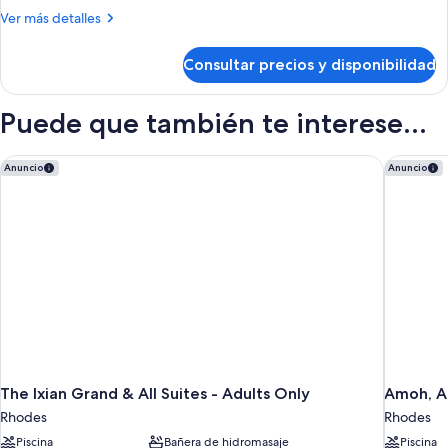
Más
Ver más detalles
detalles
de
Consultar precios y disponibilidad
Habitación
Puede que también te interese...
The Ixian Grand & All Suites - Adults Only
Amoh, A 
Anuncio
Anuncio
The Ixian Grand & All Suites - Adults Only
Amoh, A 
Rhodes
Rhodes
Piscina
Bañera de hidromasaje
Piscina