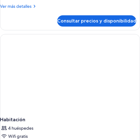
Más
Ver más detalles
detalles
de
Consultar precios y disponibilidad
Habitación
Habitación
4 huéspedes
Wifi gratis