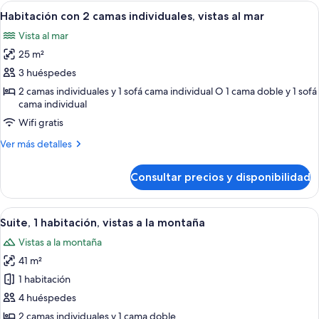
2
Abrir
Habitación de hotel con cama, escritorio
6
camas
Habitación con 2 camas individuales, vistas al mar
todas
individuales,
Vista al mar
vistas
las
parciales
25 m²
fotos
al
de
3 huéspedes
mar
Habitación
2 camas individuales y 1 sofá cama individual O 1 cama doble y 1 sofá
cama individual
con
2
Wifi gratis
camas
Más
Ver más detalles
individuales,
detalles
de
vistas
Consultar precios y disponibilidad
Habitación
al
con
mar
2
Abrir
Habitación de hotel con cama, mesita d
5
camas
Suite, 1 habitación, vistas a la montaña
todas
individuales,
Vistas a la montaña
vistas
las
al
41 m²
fotos
mar
de
1 habitación
Suite,
4 huéspedes
1
2 camas individuales y 1 cama doble