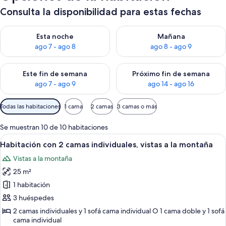
Consulta la disponibilidad para estas fechas
Consulta la disponibilidad para esta noche, ago 7 - ago 8
Consulta la disponibilidad pa
Esta noche
Mañana
ago 7 - ago 8
ago 8 - ago 9
Consulta la disponibilidad para este fin de semana, ago 7 - ag
Consulta la disponibilidad par
Este fin de semana
Próximo fin de semana
ago 7 - ago 9
ago 14 - ago 16
Filtros
Todas las habitaciones
1 cama
2 camas
3 camas o más
disponibles
para
Se muestran 10 de 10 habitaciones
las
Abrir
Habitación de hotel con cama, escritorio
6
Habitación con 2 camas individuales, vistas a la montaña
habitaciones
todas
Vistas a la montaña
las
25 m²
fotos
de
1 habitación
Habitación
3 huéspedes
con
2 camas individuales y 1 sofá cama individual O 1 cama doble y 1 sofá
2
cama individual