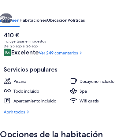
Deluxe
Resort
erior
Siguiente
&
70+
Resumen
Habitaciones
Ubicación
Políticas
Spa
El
410 €
Dolce
precio
incluye tasas e impuestos
by
actual
Del 25 ago al 26 ago
es
Comentarios
Excelente
8,6
Ver 249 comentarios
Wyndham
8,6 de 10
de
410 €
-
Servicios populares
All
inclusive
Piscina
Desayuno incluido
4 piscinas al aire libre, sombrillas, tu
Todo incluido
Spa
Aparcamiento incluido
Wifi gratis
Abrir todos
Opciones de la habitación