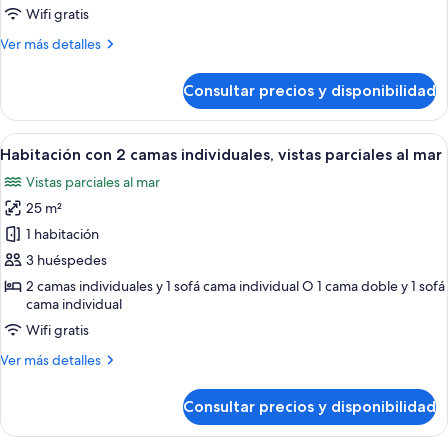
camas
Wifi gratis
individuales,
Más
Ver más detalles
vistas
detalles
a
de
Consultar precios y disponibilidad
Habitación
la
con
montaña
2
Abrir
Una habitación de hotel moderna con u
5
camas
Habitación con 2 camas individuales, vistas parciales al mar
todas
individuales,
Vistas parciales al mar
vistas
las
a
25 m²
fotos
la
de
1 habitación
montaña
Habitación
3 huéspedes
con
2 camas individuales y 1 sofá cama individual O 1 cama doble y 1 sofá
2
cama individual
camas
Wifi gratis
individuales,
Más
Ver más detalles
vistas
detalles
parciales
de
Consultar precios y disponibilidad
Habitación
al
con
mar