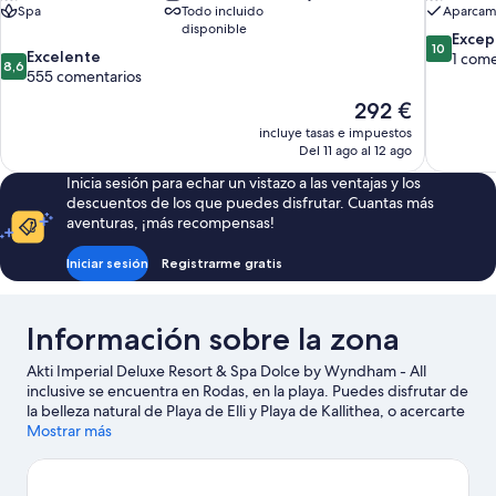
Spa
Todo incluido
Aparcami
disponible
10.0
Excep
10
8.6
Excelente
sobre
1 come
8,6
sobre
555 comentarios
10,
10,
Excepcion
El
292 €
Excelente,
1 comenta
precio
incluye tasas e impuestos
555 comentarios
actual
Del 11 ago al 12 ago
es
Inicia sesión para echar un vistazo a las ventajas y los
de
descuentos de los que puedes disfrutar. Cuantas más
292 €
aventuras, ¡más recompensas!
Iniciar sesión
Registrarme gratis
Información sobre la zona
Akti Imperial Deluxe Resort & Spa Dolce by Wyndham - All
inclusive se encuentra en Rodas, en la playa. Puedes disfrutar de
la belleza natural de Playa de Elli y Playa de Kallithea, o acercarte
a Puerto de Rhodas si deseas realizar alguna actividad. ¿Viajas
Mostrar más
con niños? Si es así, puedes llevarlos a Parque acuático Faliraki o
a Museo de Mineralogía y Paleontología Stamatiadis. Te
encantará explorar la zona y vivir aventuras en el agua con tu