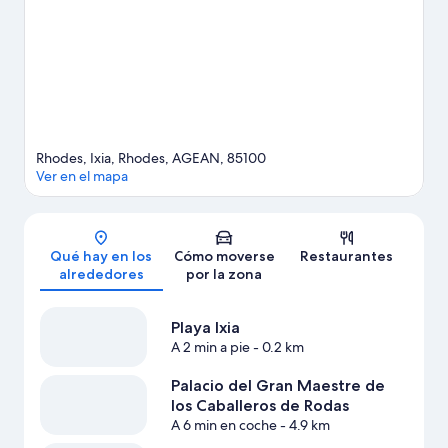
actividad favorita: ¿windsurf, tal vez?
Ver guía de viaje de Rodas
Ver más complejos turísticos en Rodas
Rhodes, Ixia, Rhodes, AGEAN, 85100
Ver en el mapa
Mapa
Qué hay en los
Cómo moverse
Restaurantes
alrededores
por la zona
Playa Ixia
A 2 min a pie
- 0.2 km
Palacio del Gran Maestre de
los Caballeros de Rodas
A 6 min en coche
- 4.9 km