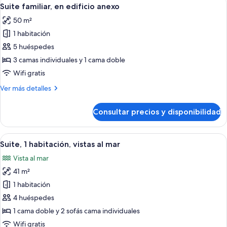
Abrir
5
vistas
Suite familiar, en edificio anexo
todas
parciales
50 m²
al
las
mar
1 habitación
fotos
de
5 huéspedes
Suite
3 camas individuales y 1 cama doble
familiar,
Wifi gratis
en
Más
Ver más detalles
edificio
detalles
anexo
de
Consultar precios y disponibilidad
Suite
familiar,
en
Abrir
Una habitación de hotel moderna con 
6
edificio
Suite, 1 habitación, vistas al mar
todas
anexo
Vista al mar
las
41 m²
fotos
de
1 habitación
Suite,
4 huéspedes
1
1 cama doble y 2 sofás cama individuales
habitación,
Wifi gratis