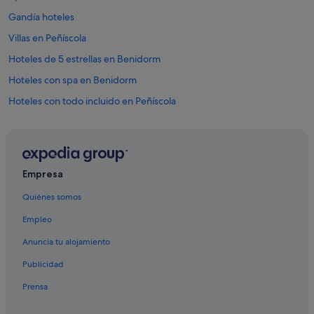
Gandía hoteles
Villas en Peñíscola
Hoteles de 5 estrellas en Benidorm
Hoteles con spa en Benidorm
Hoteles con todo incluido en Peñíscola
Hoteles con piscina en Valencia
Calpe hoteles
Hoteles con todo incluido en Calpe
Empresa
Nh Hotels en Benidorm
Quiénes somos
Hoteles de 3 estrellas en Benidorm
Empleo
Hoteles con todo incluido en Benidorm
Anuncia tu alojamiento
Iberostar hoteles en Alicante
Publicidad
Hoteles con spa en Valencia
Prensa
L'alfàs del Pi hoteles
Pensiones en Valencia