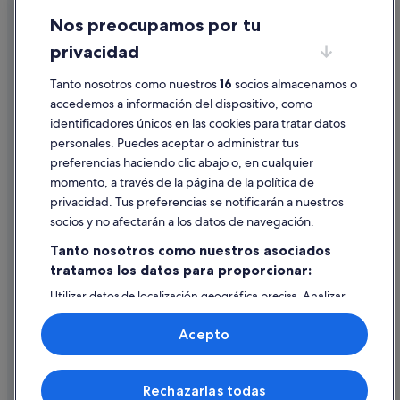
Nos preocupamos por tu
Condiciones de uso
privacidad
Información legal/contacto
Tanto nosotros como nuestros
16
socios almacenamos o
Pautas sobre el contenido y cómo denunciar contenido
accedemos a información del dispositivo, como
identificadores únicos en las cookies para tratar datos
Ayuda
personales. Puedes aceptar o administrar tus
Ayuda
preferencias haciendo clic abajo o, en cualquier
momento, a través de la página de la política de
Cancelar un vuelo
privacidad. Tus preferencias se notificarán a nuestros
Cancelar una reserva de hotel o de un alquiler vacacional
socios y no afectarán a los datos de navegación.
Plazos de reembolso
Tanto nosotros como nuestros asociados
tratamos los datos para proporcionar:
Utilizar un cupón de Expedia
Utilizar datos de localización geográfica precisa. Analizar
Documentos para viajes internacionales
activamente las características del dispositivo para su
identificación. Almacenar la información en un dispositivo
Acepto
y/o acceder a ella. Publicidad y contenido personalizados,
medición de publicidad y contenido, investigación de
audiencia y desarrollo de servicios.
© 2026 Expedia, Inc., una empresa de Expedia Group. Todos los
Rechazarlas todas
Lista de asociados (proveedores)
derechos reservados. Expedia y el logotipo de Expedia son marcas