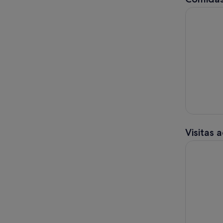
Clase auté
Visitas 
Desde Nápo