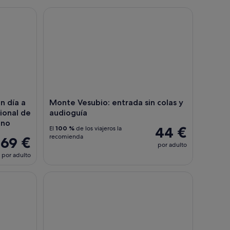
a libre
día a Pompeya con almuerzo opcional de pizza del Vesubio y 
Monte Vesubio: entrada sin colas y audioguía
 día a
Monte Vesubio: entrada sin colas y
ional de
audioguía
ano
44 €
El
100 %
de los viajeros la
recomienda
69 €
por adulto
por adulto
Pompeya sin colas y Mt. Excursión de un día al V