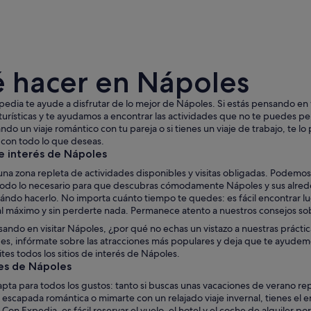
 hacer en Nápoles
edia te ayude a disfrutar de lo mejor de Nápoles. Si estás pensando en vi
turísticas y te ayudamos a encontrar las actividades que no te puedes perd
ndo un viaje romántico con tu pareja o si tienes un viaje de trabajo, te 
 con todo lo que deseas.
Un imponente edificio neoclásico con una gran cúp
e interés de Nápoles
na zona repleta de actividades disponibles y visitas obligadas. Podemos
odo lo necesario para que descubras cómodamente Nápoles y sus alreded
uándo hacerlo. No importa cuánto tiempo te quedes: es fácil encontrar l
al máximo y sin perderte nada. Permanece atento a nuestros consejos s
sando en visitar Nápoles, ¿por qué no echas un vistazo a nuestras práctica
es, infórmate sobre las atracciones más populares y deja que te ayudemos 
ites todos los sitios de interés de Nápoles.
es de Nápoles
pta para todos los gustos: tanto si buscas unas vacaciones de verano re
escapada romántica o mimarte con un relajado viaje invernal, tienes el 
Con Expedia, es fácil reservar el vuelo, el hotel y el coche de alquiler p