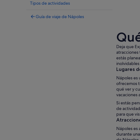
Tipos de actividades
Guía de viaje de Nápoles
Qué
Deja que Exp
atracciones 
estás planea
inolvidables
Lugares d
Nápoles es u
ofrecemos t
qué ver y c
vacaciones 
Si estás pen
de actividad
para que vis
Atraccion
Nápoles es a
durante una 
de Nápoles. 