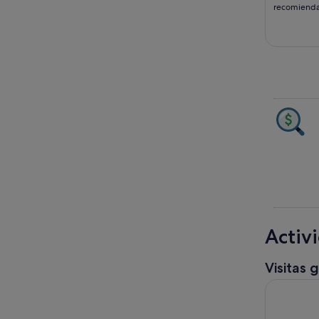
recomiend
Activ
Visitas 
Desde Roma