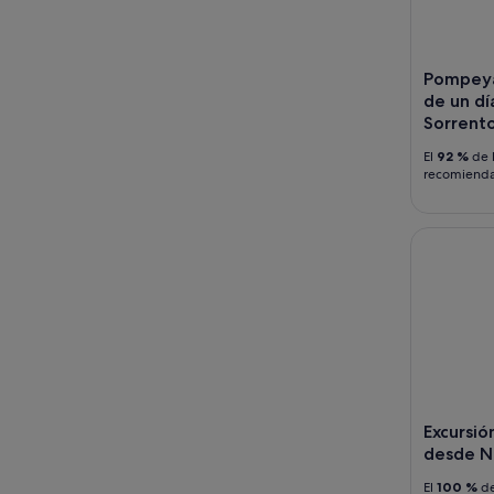
Pompeya 
de un di
Sorrent
El
92 %
de l
recomiend
Excursión
Excursio
desde N
El
100 %
de