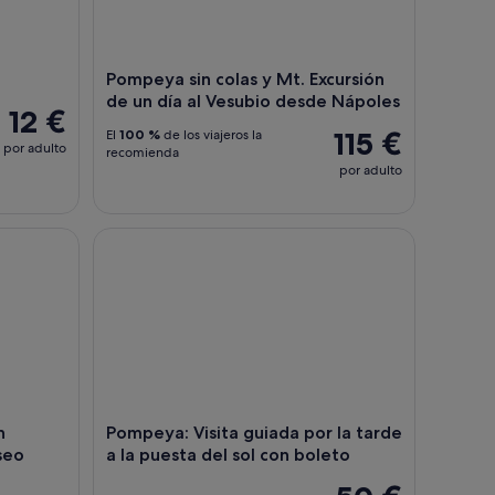
Pompeya sin colas y Mt. Excursión
de un día al Vesubio desde Nápoles
12 €
115 €
El
100 %
de los viajeros la
por adulto
recomienda
por adulto
Gennaro con opción de museo Filangieri
Pompeya: Visita guiada por la tarde a la puesta de
n
Pompeya: Visita guiada por la tarde
seo
a la puesta del sol con boleto