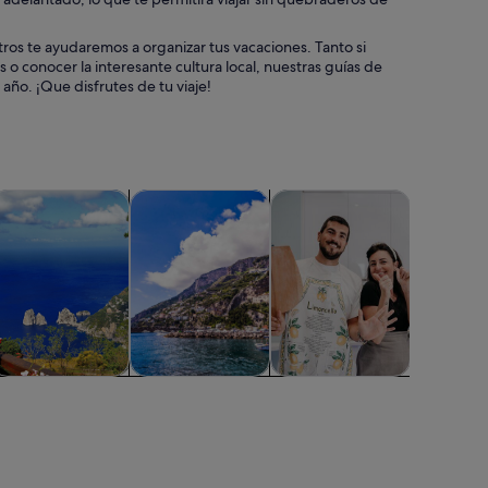
ros te ayudaremos a organizar tus vacaciones. Tanto si
o conocer la interesante cultura local, nuestras guías de
ño. ¡Que disfrutes de tu viaje!
bre en una pestaña nueva
Se abre en una pestaña nueva
Se abre en una pestaña nueva
Se abre en una pestaña
Se abre en 
 vida nocturna
isitas acuáticas y cruceros
Actividades acuáticas
Clases y talleres
Aventuras 
isitas acuáticas y
Actividades
Clases y talleres
Aventur
cruceros
acuáticas
aire l