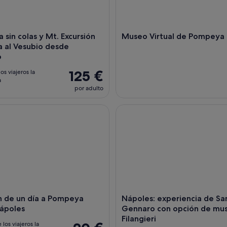
sin colas y Mt. Excursión
Museo Virtual de Pompeya
́a al Vesubio desde
o
125 €
os viajeros la
a
por adulto
 de un día a Pompeya desde Nápoles
Nápoles: experiencia de San 
́n de un día a Pompeya
Nápoles: experiencia de Sa
ápoles
Gennaro con opción de mu
Filangieri
 los viajeros la