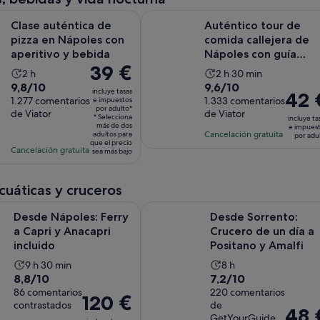
adulto
adulto
Se abre en un
ntica de pizza en Nápoles con aperitivo y bebida
Auténtico tour de comida callejer
Clase auténtica de
Auténtico tour de
pizza en Nápoles con
comida callejera de
aperitivo y bebida
Nápoles con guía
El
39 €
experto local
La
La
2 h
2 h 30 min
precio
9.8
9.6
9,8/10
9,6/10
duración
duración
incluye tasas
El
42 
es
sobre
1.277 comentarios
sobre
1.333 comentarios
e impuestos
de
de
precio
por adulto*
de
de Viator
de Viator
10
10
la
la
* Selecciona
incluye ta
es
39 €
más de dos
e impues
con
con
actividad
actividad
Cancelación gratuita
adultos para
por adu
de
por
que el precio
1277
1333
es
es
Cancelación gratuita
sea más bajo
42 €
adulto*
comentarios
comentarios
de
de
por
2 horas
2 horas
adulto
acuáticas y cruceros
y
Se abre en una pestaña
les: Ferry a Capri y Anacapri incluido
Desde Sorrento: Crucero de un día
30 minutos
Desde Nápoles: Ferry
Desde Sorrento:
a Capri y Anacapri
Crucero de un día a
incluido
Positano y Amalfi
La
La
9 h 30 min
8 h
8.8
7.2
8,8/10
7,2/10
duración
duración
sobre
86 comentarios
sobre
220 comentarios
de
de
El
120 €
contrastados
de
10
10
la
la
El
48 
precio
GetYourGuide