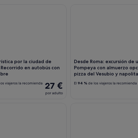
́stica por la ciudad de Nápoles Recorrido en autobús con parad
Desde Roma: excursión de un 
rística por la ciudad de
Desde Roma: excursión de un
 Recorrido en autobús con
Pompeya con almuerzo opc
ibre
pizza del Vesubio y napolit
27 €
os viajeros la recomienda
El
94 %
de los viajeros la recomienda
por adulto
n colas y Mt. Excursión de un día al Vesubio desde Sorrento
Museo Virtual de Pompeya