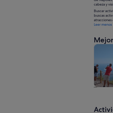
cabeza y vis
Buscar activ
buscas activ
atracciones 
Leer menos
Mejor
Visitas gu
Visitas gu
excursio
un d
Activ