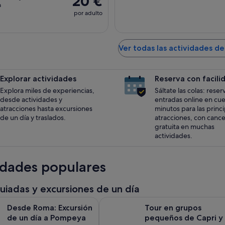
20 €
a
por adulto
Ver todas las actividades d
Explorar actividades
Reserva con facili
Explora miles de experiencias,
Sáltate las colas: reser
desde actividades y
entradas online en cu
atracciones hasta excursiones
minutos para las princ
de un día y traslados.
atracciones, con cance
gratuita en muchas
actividades.
idades populares
guiadas y excursiones de un día
: Excursión de un día a Pompeya con almuerzo opcional a bas
Tour en grupos pequeños de Capri
Desde Roma: Excursión
Tour en grupos
de un día a Pompeya
pequeños de Capri y