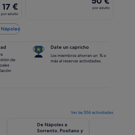
50 €
17 €
por adulto
por adulto
e Nápoles
dad
Date un capricho
va
Los miembros ahorran un % o
estión de
más al reservar actividades.
ipales
lación
Ver las 556 actividades
Se abre en una pestaña nueva
Se abre en una pes
e de V...
 y la Gruta Azul desde Nápoles y Sorrento
De Nápoles a Sorrento, Positano y Amalfi en un día con al
Visita a Pompeya en
De Nápoles a
Visita a
Sorrento, Positano y
grupo p