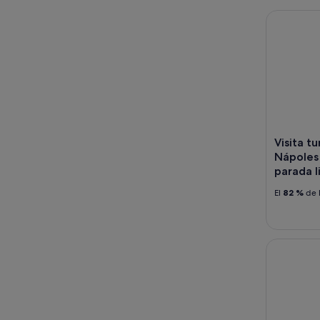
Visita turi
Visita tu
Nápoles
parada l
El
82 %
de l
Pompeya si