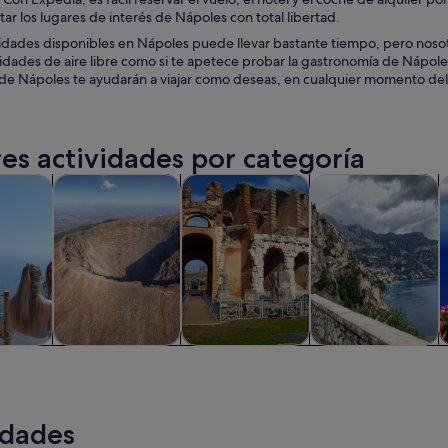
itar los lugares de interés de Nápoles con total libertad.
idades disponibles en Nápoles puede llevar bastante tiempo, pero nosot
idades de aire libre como si te apetece probar la gastronomía de Nápoles 
de Nápoles te ayudarán a viajar como deseas, en cualquier momento del a
es actividades por categoría
Se abre en una pestaña nueva
Se abre en una pestaña nueva
Se a
iadas y excursiones de un día
Historia y cultura
Visitas privadas y personalizadas
Comidas, bebidas y
V
iadas y
Historia y cultura
Visitas privadas y
Comidas,
V
nes de
personalizadas
bebidas y vida
ía
nocturna
idades