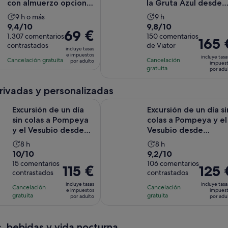
con almuerzo opcional
la Gruta Azul desde
a base de V...
Nápoles y Sorrento
La
La
9 h o más
9 h
9.4
9.8
9,4/10
9,8/10
duración
duración
El
69 €
sobre
1.307 comentarios
sobre
150 comentarios
de
de
El
165 
precio
contrastados
de Viator
10
10
la
la
incluye tasas
precio
es
e impuestos
con
con
incluye tasa
actividad
actividad
Cancelación gratuita
Cancelación
es
por adulto
de
impues
1307
150
gratuita
es
es
por adu
de
69 €
comentarios
comentarios
de
de
165 €
por
privadas y personalizadas
9 horas
9 horas
por
adulto
Se a
de un día sin colas a Pompeya y el Vesubio desde Nápoles
Excursión de un día sin colas a P
adulto
Excursión de un día
Excursión de un día si
sin colas a Pompeya
colas a Pompeya y el
y el Vesubio desde
Vesubio desde
Nápoles
Sorrento
La
La
8 h
8 h
10.0
9.2
10/10
9,2/10
duración
duración
sobre
15 comentarios
sobre
106 comentarios
de
de
El
115 €
El
125 
contrastados
contrastados
10
10
la
la
precio
precio
con
con
incluye tasas
incluye tasa
actividad
actividad
Cancelación
Cancelación
es
es
e impuestos
impues
15
106
gratuita
gratuita
es
es
por adulto
por adu
de
de
comentarios
comentarios
de
de
115 €
125 €
8 horas
8 horas
por
por
, bebidas y vida nocturna