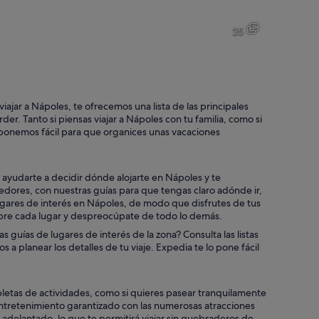
Un edificio imponente con una cúpula de cristal y arquitectura orna
Una calle urbana concurrida fla
25
Una imponente escalera con barandillas ornamentadas y un candelab
Un jardín con un árbol grande, 
ajar a Nápoles, te ofrecemos una lista de las principales
er. Tanto si piensas viajar a Nápoles con tu familia, como si
lo ponemos fácil para que organices unas vacaciones
ula y columnas, rodeado de un amplio patio.
 ayudarte a decidir dónde alojarte en Nápoles y te
ores, con nuestras guías para que tengas claro adónde ir,
ugares de interés en Nápoles, de modo que disfrutes de tus
obre cada lugar y despreocúpate de todo lo demás.
s guías de lugares de interés de la zona? Consulta las listas
a planear los detalles de tu viaje. Expedia te lo pone fácil
pletas de actividades, como si quieres pasear tranquilamente
entretenimiento garantizado con las numerosas atracciones
or adelantado, lo que te permitirá viajar sin quebraderos de