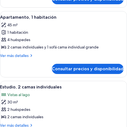
Villa,
3
habitaciones,
Abrir
Cunas gratuitas
5
sauna
Apartamento, 1 habitación
todas
45 m²
las
1 habitación
fotos
de
4 huéspedes
Apartamento,
2 camas individuales y 1 sofá cama individual grande
1
Más
Ver más detalles
habitación
detalles
de
Consultar precios y disponibilidad
Apartamento,
1
habitación
Abrir
Estudio, 2 camas individuales | Cunas 
9
Estudio, 2 camas individuales
todas
Vistas al lago
las
30 m²
fotos
de
2 huéspedes
Estudio,
2 camas individuales
2
Más
Ver más detalles