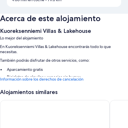
Acerca de este alojamiento
Kuoreksenniemi Villas & Lakehouse
Lo mejor del alojamiento
En Kuoreksenniemi Villas & Lakehouse encontrarás todo lo que
necesitas.
También podrás disfrutar de otros servicios, como:
Aparcamiento gratis
Bicicletas de alquiler y espacios sin humos
Información sobre los derechos de cancelación
Además, otros de los servicios que encontrarás incluyen los siguientes:
Alojamientos similares
Baños con duchas y secadores de pelo
Oulu Hotelli Apartments
Nallikari
Cocinas, frigoríficos y microondas