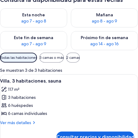
Consulta la disponibilidad para esta noche, ago 7 - ago 8
Consulta la disponibilidad pa
Esta noche
Mañana
ago 7 - ago 8
ago 8 - ago 9
Consulta la disponibilidad para este fin de semana, ago 7 - ag
Consulta la disponibilidad par
Este fin de semana
Próximo fin de semana
ago 7 - ago 9
ago 14 - ago 16
Filtros
Todas las habitaciones
3 camas o más
2 camas
disponibles
para
Se muestran 3 de 3 habitaciones
las
Abrir
Villa, 3 habitaciones, sauna | Zona de 
13
Villa, 3 habitaciones, sauna
habitaciones
todas
117 m²
las
3 habitaciones
fotos
de
6 huéspedes
Villa,
6 camas individuales
3
Más
Ver más detalles
habitaciones,
detalles
sauna
de
Consultar precios y disponibilidad