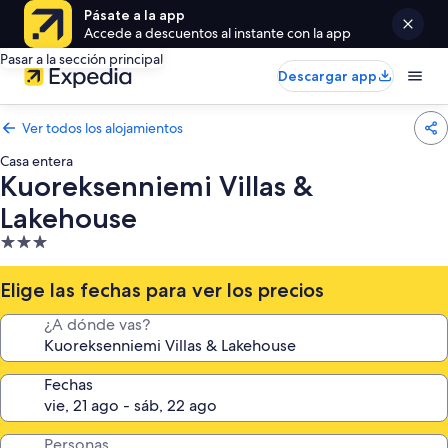
Pásate a la app
Accede a descuentos al instante con la app
Pasar a la sección principal
Descargar app
Ver todos los alojamientos
Casa entera
Kuoreksenniemi Villas &
Lakehouse
Alojamiento
de
3.0 estrellas
Elige las fechas para ver los precios
¿A dónde vas?
Fechas
Personas