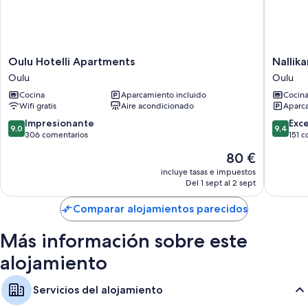
Oulu
Nallikari
Oulu Hotelli Apartments
Nallika
Hotelli
Seaside
Oulu
Oulu
Apartments
Villas
Cocina
Aparcamiento incluido
Cocin
Oulu
Oulu
Wifi gratis
Aire acondicionado
Aparca
9.0
9.4
Impresionante
Exc
9,0
9,4
sobre
sobre
306 comentarios
151 
10,
10,
El
80 €
Impresionante,
Excepcio
precio
306 comentarios
151 come
incluye tasas e impuestos
actual
Del 1 sept al 2 sept
es
de
Comparar alojamientos parecidos
80 €
Más información sobre este
alojamiento
Servicios del alojamiento