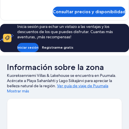
camas
detalles
individuales
de
Consultar precios y disponibilidad
Estudio,
2
camas
Inicia sesión para echar un vistazo a las ventajas y los
individuales
descuentos de los que puedes disfrutar. Cuantas más
aventuras, ¡más recompensas!
Iniciar sesión
Registrarme gratis
Información sobre la zona
Kuoreksenniemi Villas & Lakehouse se encuentra en Puumala.
Acércate a Playa Sahanlahti y Lago Siikajärvi para apreciar la
belleza natural de la región.
Ver guía de viaje de Puumala
Mostrar más
Ver más villas en Puumala