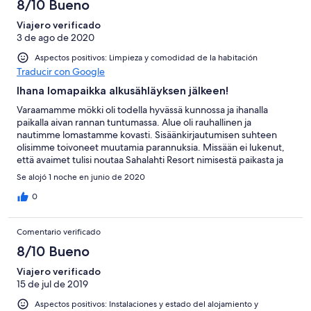
-
puntuación
8/10 Bueno
6
una
Bueno
de
-
puntuación
Viajero verificado
4
Normal
3 de ago de 2020
de
-
2
Aspectos positivos: Limpieza y comodidad de la habitación
Mediocre
-
Traducir con Google
Horrible
Ihana lomapaikka alkusähläyksen jälkeen!
Varaamamme mökki oli todella hyvässä kunnossa ja ihanalla
paikalla aivan rannan tuntumassa. Alue oli rauhallinen ja
nautimme lomastamme kovasti. Sisäänkirjautumisen suhteen
olisimme toivoneet muutamia parannuksia. Missään ei lukenut,
että avaimet tulisi noutaa Sahalahti Resort nimisestä paikasta ja
harhailimme turhaan mökkialueella respaa etsien. Kun olimme
Se alojó 1 noche en junio de 2020
viimein löytäneet oikean paikan ja palasimme takaisin
mökkikylään, selvisi ettei majoitukseen kuulu petivaatteita ja
0
jouduimme taas lähteä useamman kilometrin päässä olevaan
respaan hakemaan niitä. Alun edestakaisen ajelun jälkeen kaikki
Comentario verificado
sujui erittäin hyvin, mutta olisi hienoa, jos etukäteen olisi
tiedossa, että mistä saa avaimet noudettua ja respassa
8/10 Bueno
varmistettaisiin, että onko asiakkaalla omat lakanat vai tarvitseeko
Viajero verificado
niitä vuokrata. Olettamus kun on, että 100e majoitukseen ne
15 de jul de 2019
kuuluisivat. Muutoin itse majapaikkaan ja alueeseen olimme
hyvin tyytyväisiä.
Aspectos positivos: Instalaciones y estado del alojamiento y