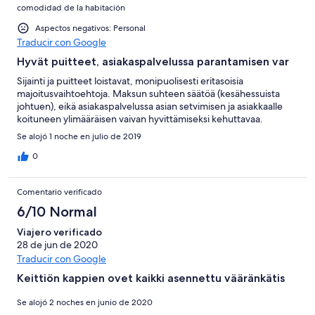
comodidad de la habitación
Aspectos negativos: Personal
Traducir con Google
Hyvät puitteet, asiakaspalvelussa parantamisen var
Sijainti ja puitteet loistavat, monipuolisesti eritasoisia
majoitusvaihtoehtoja. Maksun suhteen säätöä (kesähessuista
johtuen), eikä asiakaspalvelussa asian setvimisen ja asiakkaalle
koituneen ylimääräisen vaivan hyvittämiseksi kehuttavaa.
Se alojó 1 noche en julio de 2019
0
Comentario verificado
6/10 Normal
Viajero verificado
28 de jun de 2020
Traducir con Google
Keittiön kappien ovet kaikki asennettu vääränkätis
Se alojó 2 noches en junio de 2020