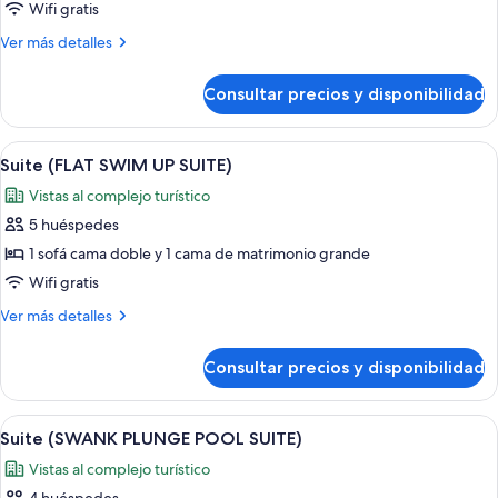
Suite
Wifi gratis
(PAD
Más
Ver más detalles
SWIM
detalles
UP
de
Consultar precios y disponibilidad
Suite
SUITE)
(PAD
SWIM
Abrir
Habitación de hotel moderna con una 
6
UP
Suite (FLAT SWIM UP SUITE)
todas
SUITE)
Vistas al complejo turístico
las
5 huéspedes
fotos
de
1 sofá cama doble y 1 cama de matrimonio grande
Suite
Wifi gratis
(FLAT
Más
Ver más detalles
SWIM
detalles
UP
de
Consultar precios y disponibilidad
Suite
SUITE)
(FLAT
SWIM
Abrir
Un interior moderno con piscina, asie
6
UP
Suite (SWANK PLUNGE POOL SUITE)
todas
SUITE)
Vistas al complejo turístico
las