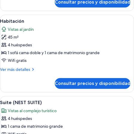
Consultar precios y disponibilidad
Habitación
(THE
PINEAPPLE)
Abrir
Ropa de cama de alta calidad y minibar
4
Habitación
todas
Vistas al jardín
las
45 m²
fotos
de
4 huéspedes
Habitación
1 sofá cama doble y 1 cama de matrimonio grande
Wifi gratis
Más
Ver más detalles
detalles
de
Consultar precios y disponibilidad
Habitación
Abrir
Una habitación de hotel moderna con
4
Suite (NEST SUITE)
todas
Vistas al complejo turístico
las
4 huéspedes
fotos
de
1 cama de matrimonio grande
Suite