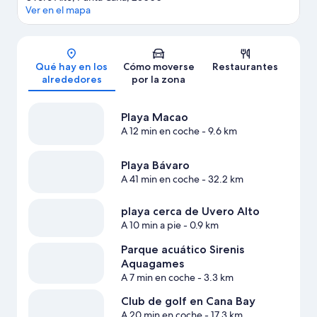
Ver en el mapa
Mapa
Qué hay en los
Cómo moverse
Restaurantes
alrededores
por la zona
Playa Macao
A 12 min en coche
- 9.6 km
Playa Bávaro
A 41 min en coche
- 32.2 km
playa cerca de Uvero Alto
A 10 min a pie
- 0.9 km
Parque acuático Sirenis
Aquagames
A 7 min en coche
- 3.3 km
Club de golf en Cana Bay
A 20 min en coche
- 17.3 km