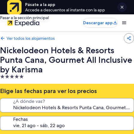
Pásate a la app
Accede a descuentos al instante con la app
Pasar a la sección principal
Descargar app
Ver todos los alojamientos
Nickelodeon Hotels & Resorts
Punta Cana, Gourmet All Inclusive
by Karisma
Alojamiento
de
5.0 estrellas
Elige las fechas para ver los precios
¿A dónde vas?
Fechas