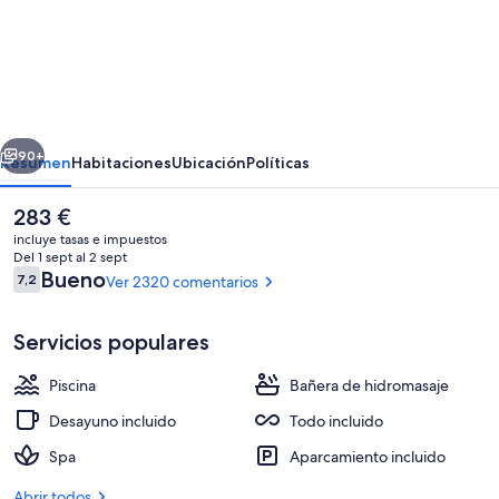
de
Nickelodeon
Hotels
&
Resorts
erior
Siguiente
Punta
90+
Resumen
Habitaciones
Ubicación
Políticas
Cana,
El
283 €
Gourmet
precio
incluye tasas e impuestos
All
actual
Del 1 sept al 2 sept
es
Comentarios
Bueno
7,2
Ver 2320 comentarios
Inclusive
7,2 de 10
de
283 €
by
Servicios populares
Karisma
Piscina
Bañera de hidromasaje
Vista aérea
Desayuno incluido
Todo incluido
Spa
Aparcamiento incluido
Abrir todos