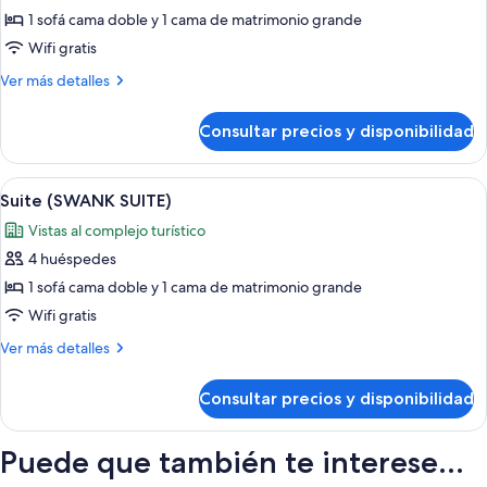
de
1 sofá cama doble y 1 cama de matrimonio grande
Suite,
Wifi gratis
vistas
Más
Ver más detalles
al
detalles
mar
de
Consultar precios y disponibilidad
Suite,
(SWANK)
vistas
al
Abrir
Una cama bien hecha con un cabecero b
5
mar
Suite (SWANK SUITE)
todas
(SWANK)
Vistas al complejo turístico
las
4 huéspedes
fotos
de
1 sofá cama doble y 1 cama de matrimonio grande
Suite
Wifi gratis
(SWANK
Más
Ver más detalles
SUITE)
detalles
de
Consultar precios y disponibilidad
Suite
(SWANK
SUITE)
Puede que también te interese...