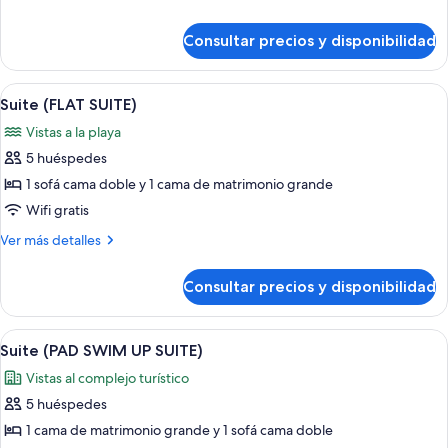
SUITE)
detalles
de
Consultar precios y disponibilidad
Suite
(PAD
SUITE)
Abrir
Una habitación de hotel moderna con 
6
Suite (FLAT SUITE)
todas
Vistas a la playa
las
5 huéspedes
fotos
de
1 sofá cama doble y 1 cama de matrimonio grande
Suite
Wifi gratis
(FLAT
Más
Ver más detalles
SUITE)
detalles
de
Consultar precios y disponibilidad
Suite
(FLAT
SUITE)
Abrir
Habitación de hotel moderna con sofá
3
Suite (PAD SWIM UP SUITE)
todas
Vistas al complejo turístico
las
5 huéspedes
fotos
de
1 cama de matrimonio grande y 1 sofá cama doble