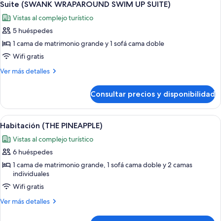
6
Suite (SWANK WRAPAROUND SWIM UP SUITE)
todas
Vistas al complejo turístico
las
5 huéspedes
fotos
de
1 cama de matrimonio grande y 1 sofá cama doble
Suite
Wifi gratis
(SWANK
Más
Ver más detalles
WRAPAROUND
detalles
SWIM
de
Consultar precios y disponibilidad
Suite
UP
(SWANK
SUITE)
WRAPAROUND
Abrir
Un edificio con una estructura con for
6
SWIM
Habitación (THE PINEAPPLE)
todas
UP
Vistas al complejo turístico
SUITE)
las
6 huéspedes
fotos
de
1 cama de matrimonio grande, 1 sofá cama doble y 2 camas
individuales
Habitación
Wifi gratis
(THE
PINEAPPLE)
Más
Ver más detalles
detalles
de