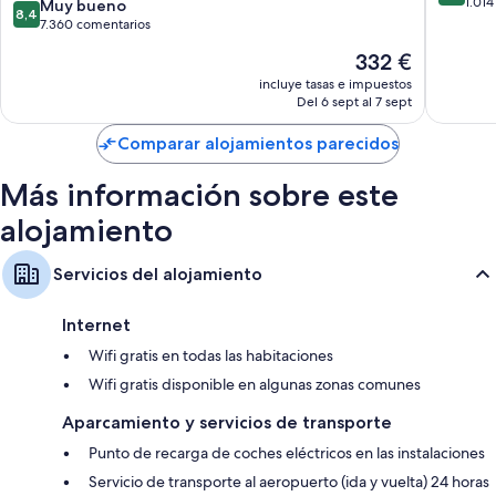
Casino
Inclusiv
sobre
1.01
8.4
Muy bueno
8,4
-
Bávaro
10,
sobre
7.360 comentarios
All
Muy
10,
El
332 €
Inclusive
bueno,
Muy
precio
Bávaro
1.014 co
bueno,
incluye tasas e impuestos
actual
Del 6 sept al 7 sept
7.360 comentarios
es
de
Comparar alojamientos parecidos
332 €
Más información sobre este
alojamiento
Servicios del alojamiento
Internet
Wifi gratis en todas las habitaciones
Wifi gratis disponible en algunas zonas comunes
Aparcamiento y servicios de transporte
Punto de recarga de coches eléctricos en las instalaciones
Servicio de transporte al aeropuerto (ida y vuelta) 24 horas