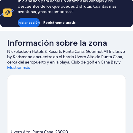
Inicia sesión para echar un vistazo a las ventajas y los
de
descuentos de los que puedes disfrutar. Cuantas más
331 €
aventuras, ¡más recompensas!
Iniciar sesión
Registrarme gratis
Información sobre la zona
Nickelodeon Hotels & Resorts Punta Cana, Gourmet All Inclusive
by Karisma se encuentra en el barrio Uvero Alto de Punta Cana,
cerca del aeropuerto y en la playa. Club de golf en Cana Bay y
Campo de golf Iberostar son excelentes opciones para los que
Mostrar más
buscan unas vacaciones activas, pero si prefieres sumergirte en
la naturaleza, Playa Macao y Playa de Arena Gorda son lo que
necesitas. Para disfrutar de una noche diferente, apunta:
Discoteca Coco Bongo Punta Cana. Si viajas con niños, una
buena opción es llevarlos a Parque acuático Sirenis Aquagames.
Descubre todas las actividades acuáticas que podrás hacer en la
zona, como submarinismo, windsurf o pesca; además, tendrás
ocasión de disfrutar de la naturaleza al aire libre con opciones
como el ecoturismo.
Ver guía de viaje de Punta Cana
Ver más complejos turísticos en Punta Cana
Uvero Alto, Punta Cana, 23000