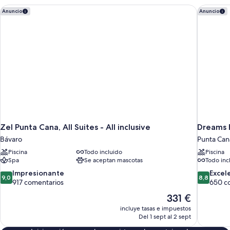
Zel Punta Cana, All Suites - All inclusive
Dreams Fl
Anuncio
Anuncio
Zel Punta Cana, All Suites - All inclusive
Dreams F
Bávaro
Punta Can
Piscina
Todo incluido
Piscina
Spa
Se aceptan mascotas
Todo inc
9.0
8.8
Impresionante
Excel
9,0
8,8
sobre
sobre
917 comentarios
650 c
10,
10,
El
331 €
Impresionante,
Excelente
precio
incluye tasas e impuestos
917 comentarios
650 comen
actual
Del 1 sept al 2 sept
es