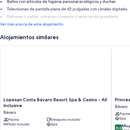
Baños con artículos de higiene personal ecológicos y duchas
Televisiones de pantalla plana de 42 pulgadas con canales digitales
Balcones o patios, armarios o roperos y servicios de guardería
Ver más acerca de este alojamiento
Alojamientos similares
Lopesan Costa Bávaro Resort Spa & Casino - All Inclusive
Princess 
Lopesan
Princess
Lopesan Costa Bávaro Resort Spa & Casino - All
Princes
Costa
Family
Inclusive
Bávaro
Bávaro
Club
Bávaro
Piscin
Resort
Bavaro
Spa
Spa
Piscina
Desayuno incluido
-
Todo incluido
Spa
&
All
8.2
Muy
8,2