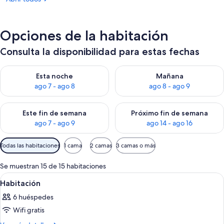
Opciones de la habitación
Consulta la disponibilidad para estas fechas
Consulta la disponibilidad para esta noche, ago 7 - ago 8
Consulta la disponibilidad pa
Esta noche
Mañana
ago 7 - ago 8
ago 8 - ago 9
Consulta la disponibilidad para este fin de semana, ago 7 - ag
Consulta la disponibilidad par
Este fin de semana
Próximo fin de semana
ago 7 - ago 9
ago 14 - ago 16
Filtros
Todas las habitaciones
1 cama
2 camas
3 camas o más
disponibles
para
Se muestran 15 de 15 habitaciones
las
Abrir
Habitación de hotel con dos camas, tel
7
Habitación
habitaciones
todas
6 huéspedes
las
Wifi gratis
fotos
de