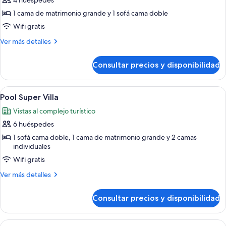
4 huéspedes
fotos
de
1 cama de matrimonio grande y 1 sofá cama doble
Suite
Wifi gratis
(SWANK
Más
Ver más detalles
PLUNGE
detalles
POOL
de
Consultar precios y disponibilidad
Suite
SUITE)
(SWANK
PLUNGE
Abrir
Un edificio moderno con fachada blanc
6
POOL
Pool Super Villa
todas
SUITE)
Vistas al complejo turístico
las
6 huéspedes
fotos
de
1 sofá cama doble, 1 cama de matrimonio grande y 2 camas
individuales
Pool
Wifi gratis
Super
Villa
Más
Ver más detalles
detalles
de
Consultar precios y disponibilidad
Pool
Super
Villa
Abrir
Una cama bien hecha con un cabecero b