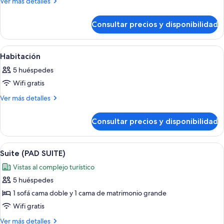
Más
Ver más detalles
detalles
Habitación
de
Consultar precios y disponibilidad
Habitación
Abrir
Una habitación de hotel moderna con
5
Habitación
todas
5 huéspedes
las
Wifi gratis
fotos
de
Más
Ver más detalles
detalles
Habitación
de
Consultar precios y disponibilidad
Habitación
Abrir
Habitación de hotel moderna con sofá
4
Suite (PAD SUITE)
todas
Vistas al complejo turístico
las
5 huéspedes
fotos
de
1 sofá cama doble y 1 cama de matrimonio grande
Suite
Wifi gratis
(PAD
Más
Ver más detalles