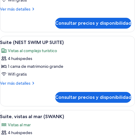
Wifi gratis
(NEST
Más
Ver más detalles
SUITE)
detalles
de
Consultar precios y disponibilidad
Suite
(NEST
SUITE)
Abrir
Habitación de hotel con una cama gran
3
Suite (NEST SWIM UP SUITE)
todas
Vistas al complejo turístico
las
4 huéspedes
fotos
de
1 cama de matrimonio grande
Suite
Wifi gratis
(NEST
Más
Ver más detalles
SWIM
detalles
UP
de
Consultar precios y disponibilidad
Suite
SUITE)
(NEST
SWIM
Abrir
Una cama bien hecha con un cabecero b
6
UP
Suite, vistas al mar (SWANK)
todas
SUITE)
Vistas al mar
las
4 huéspedes
fotos