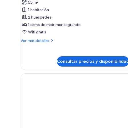
fotos
55 m²
de
1 habitación
Junior
2 huéspedes
Suite
1 cama de matrimonio grande
Deluxe-
Wifi gratis
vista
a
Más
Ver más detalles
la
detalles
de
alberca,
Junior
cama
Suite
Consultar precios y disponibilida
King
Deluxe-
vista
a
la
alberca,
cama
King