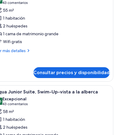
s
9,6 de 10
(43 comentarios)
43 comentarios
otos
55 m²
e
1 habitación
unior
2 huéspedes
uite-
1 cama de matrimonio grande
sta
Wifi gratis
ás
r más detalles
lberca,
talles
ama
nior
ing
ite-
Consultar precios y disponibilidad
ta
una cama, un sofá, una mesa de centro y un ventilador de techo.
brir
Un balcón con piscina, mobiliario de mimbre y 
13
ua Junior Suite, Swim-Up-vista a la alberca
berca,
odas
Excepcional
ma
s
6
9,6 de 10
(43 comentarios)
43 comentarios
ng
otos
58 m²
e
1 habitación
qua
2 huéspedes
unior
1 cama de matrimonio grande