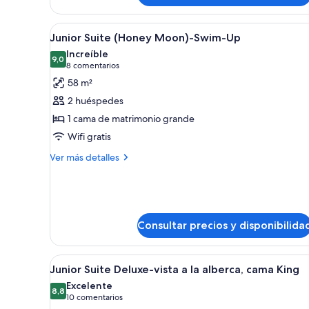
Suite,
vista
Abrir
Una pareja descansando junto 
17
parcial
Junior Suite (Honey Moon)-Swim-Up
todas
al
Increíble
océano
las
9,0
9,0 de 10
(8 comentarios)
8 comentarios
fotos
58 m²
de
2 huéspedes
Junior
1 cama de matrimonio grande
Suite
Wifi gratis
(Honey
Moon)-
Más
Ver más detalles
detalles
Swim-
de
Up
Junior
Suite
(Honey
Consultar precios y disponibilida
Moon)-
Swim-
Up
Abrir
Habitación de hotel moderna co
8
Junior Suite Deluxe-vista a la alberca, cama King
todas
Excelente
las
8,8
8,8 de 10
(10 comentarios)
10 comentarios