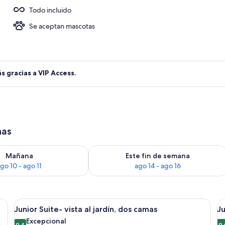
Todo incluido
s; se sirven desayunos, almuerzos y cenas
Se aceptan mascotas
s gracias a VIP Access.
has
ago 10
isponibilidad para mañana, ago 10 - ago 11
Consulta la disponibilidad para este f
Mañana
Este fin de semana
go 10 - ago 11
ago 14 - ago 16
una mesita redonda, un comedor con mesa y sillas, y un amplio ventanal corre
Abrir
Un baño moderno con bañera, un venta
A
8
Junior Suite- vista al jardín, dos camas
Ju
todas
t
Excepcional
9,4
9,