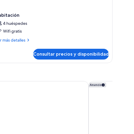
abitación
4 huéspedes
Wifi gratis
ás
r más detalles
talles
Consultar precios y disponibilidad
bitación
 Punta Cana Resort & Spa - Adults Only - All Inclusive
Hyatt Zilara Cap Cana
Anuncio