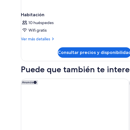
Habitación
10 huéspedes
Wifi gratis
Más
Ver más detalles
detalles
de
Consultar precios y disponibilida
Habitación
Puede que también te interes
Dreams Onyx Resort & Spa All Inclusive
Anuncio