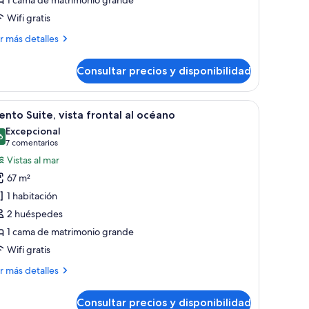
ite,
Wifi gratis
wim-
p-
ás
r más detalles
sta
talles
Consultar precios y disponibilidad
ua
nior
lberca
ite,
ña mesa, televisión y vistas a una piscina y playa con sillas de descanso.
brir
Habitación de hotel con cama, una silla, vistas
18
im-
ento Suite, vista frontal al océano
odas
-
Excepcional
ta
s
6
9,6 de 10
(7 comentarios)
7 comentarios
otos
Vistas al mar
e
berca
67 m²
iento
1 habitación
ite,
2 huéspedes
sta
1 cama de matrimonio grande
rontal
Wifi gratis
céano
ás
r más detalles
talles
Consultar precios y disponibilidad
ento