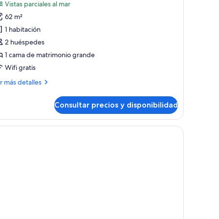
otos
Vistas parciales al mar
e
62 m²
uego
1 habitación
ite,
2 huéspedes
sta
1 cama de matrimonio grande
céano
Wifi gratis
ás
r más detalles
talles
Consultar precios y disponibilidad
ego
ite,
ta
éano