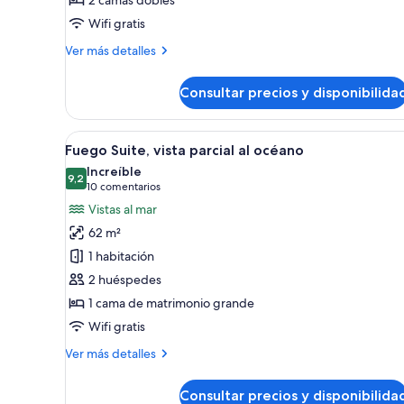
vista
Wifi gratis
a
la
Más
Ver más detalles
alberca,
detalles
de
dos
Consultar precios y disponibilida
Junior
camas
Suite-
vista
Abrir
Una terraza de madera con un ja
14
a
Fuego Suite, vista parcial al océano
todas
la
Increíble
alberca,
las
9,2
9,2 de 10
(10 comentarios)
10 comentarios
dos
fotos
Vistas al mar
camas
de
62 m²
Fuego
1 habitación
Suite,
2 huéspedes
vista
1 cama de matrimonio grande
parcial
al
Wifi gratis
océano
Más
Ver más detalles
detalles
de
Consultar precios y disponibilida
Fuego