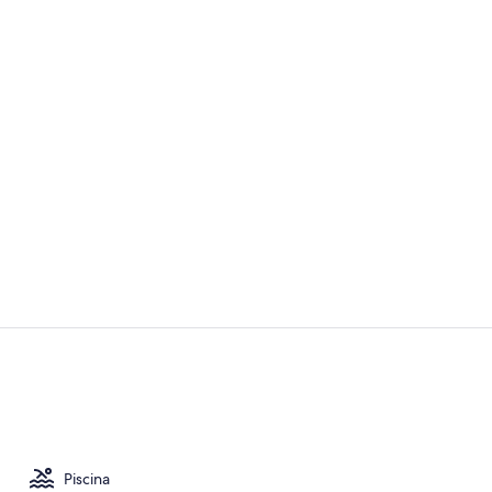
Vídeo hecho 
Servicios de
Piscina