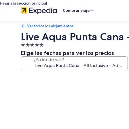
Pasar a la sección principal
Comprar viaje
Ver todos los alojamientos
Live Aqua Punta Cana -
Alojamiento
de
Elige las fechas para ver los precios
5.0 estrellas
¿A dónde vas?
Galería
de
imágenes
de
Live
Aqua
Punta