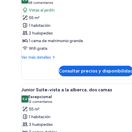
las
habitaciones
9,0 de 10
(68 comentarios)
68 comentarios
fotos
Vistas al jardín
de
55 m²
Junior
1 habitación
Suite-
2 huéspedes
vista
1 cama de matrimonio grande
al
jardín,
Wifi gratis
cama
Más
Ver más detalles
King
detalles
de
Consultar precios y disponibilida
Junior
Suite-
vista
Abrir
Un balcón con un sofá blanco,
9
al
Junior Suite-vista a la alberca, dos camas
todas
jardín,
Excepcional
cama
las
9,6
9,6 de 10
(12 comentarios)
12 comentarios
King
fotos
55 m²
de
1 habitación
Junior
3 huéspedes
Suite-
2 camas dobles