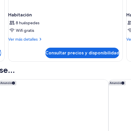
Habitación
H
8 huéspedes
Wifi gratis
Más
M
Ver más detalles
Ve
detalles
de
de
de
d
Consultar precios y disponibilidad
Habitación
Ha
e...
Hyatt Ziva Cap Cana - All Inclusive
Breathless
Anuncio
Anuncio