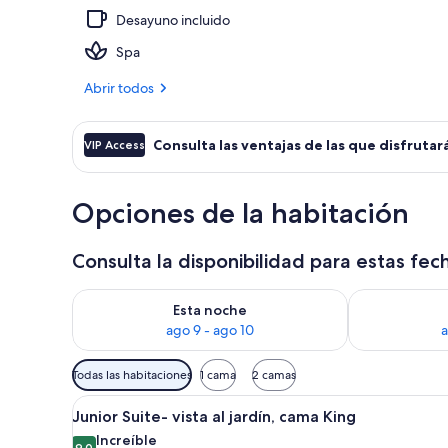
Desayuno incluido
8 restaurante
Spa
Abrir todos
Consulta las ventajas de las que disfrutará
VIP Access
Opciones de la habitación
Consulta la disponibilidad para estas fec
Consulta la disponibilidad para esta noche, ago 9 - 
Consulta la d
Esta noche
ago 9 - ago 10
a
Filtros
Todas las habitaciones
1 cama
2 camas
disponibles
Abrir
Una sala moderna con un sofá, 
para
8
Junior Suite- vista al jardín, cama King
todas
las
Increíble
9,0