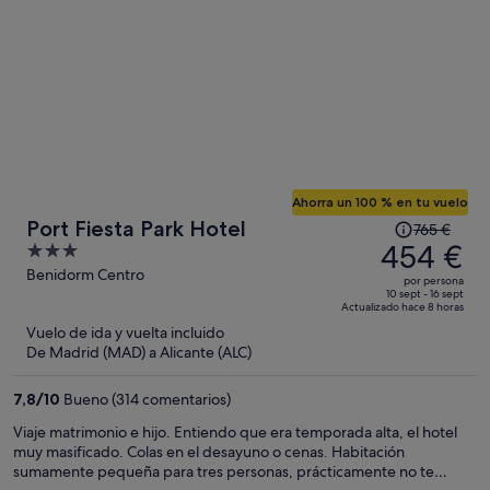
Ahorra un 100 % en tu vuelo
El
Port Fiesta Park Hotel
765 €
precio
454 €
3
era
out
Benidorm Centro
por persona
de
of
10 sept - 16 sept
Actualizado hace 8 horas
765 €,
5
Vuelo de ida y vuelta incluido
ahora
De Madrid (MAD) a Alicante (ALC)
es
de
7,8
/
10
Bueno (314 comentarios)
454 €
por
Viaje matrimonio e hijo. Entiendo que era temporada alta, el hotel
muy masificado. Colas en el desayuno o cenas. Habitación
persona
sumamente pequeña para tres personas, prácticamente no te