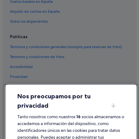
Vuelos baratos en España
Alquiler de coches en España
Todos los alojamientos
Políticas
Términos y condiciones generales (excepto para reservas de Vrbo)
Términos y condiciones de Vrbo
Accesibilidad
Privacidad
Cookies
Nos preocupamos por tu
Condiciones de uso
privacidad
Información legal/contacto
Tanto nosotros como nuestros
16
socios almacenamos o
Pautas sobre el contenido y cómo denunciar contenido
accedemos a información del dispositivo, como
identificadores únicos en las cookies para tratar datos
Ayuda
personales. Puedes aceptar o administrar tus