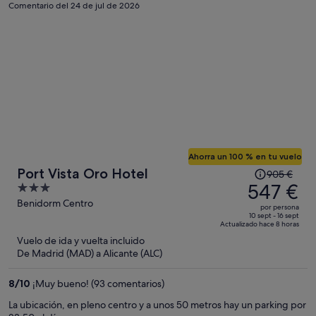
puedes mover en la habitación (sin mueble bar, pienso que lo quitan
Comentario del 24 de jul de 2026
cuando ponen una tercera cama por el espacio). Complicado
aparcar, cuando llegamos no habían plazas de aparcamiento y te
tienes que buscar la vida en zonas que no son de pago o en algún
descampado (no muy cercano, por cierto).
Ahorra un 100 % en tu vuelo
El
Port Vista Oro Hotel
905 €
precio
547 €
3
era
out
Benidorm Centro
por persona
de
of
10 sept - 16 sept
Actualizado hace 8 horas
905 €,
5
Vuelo de ida y vuelta incluido
ahora
De Madrid (MAD) a Alicante (ALC)
es
de
8
/
10
¡Muy bueno! (93 comentarios)
547 €
por
La ubicación, en pleno centro y a unos 50 metros hay un parking por