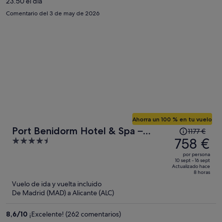
23.50 el día
persona
Comentario del 3 de may de 2026
Ahorra un 100 % en tu vuelo
El
Port Benidorm Hotel & Spa –
1177 €
precio
758 €
4.5
4**** Superior
era
out
por persona
de
of
10 sept - 16 sept
Actualizado hace
1177 €,
5
8 horas
ahora
Vuelo de ida y vuelta incluido
es
De Madrid (MAD) a Alicante (ALC)
de
758 €
8,6
/
10
¡Excelente! (262 comentarios)