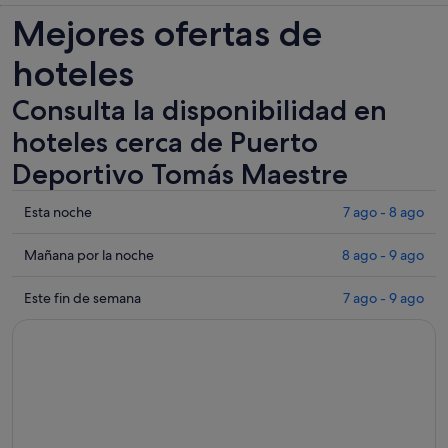
Mejores ofertas de
hoteles
Consulta la disponibilidad en
hoteles cerca de Puerto
Deportivo Tomás Maestre
Comprueba
Esta noche
7 ago - 8 ago
los
precios
Comprueba
Mañana por la noche
8 ago - 9 ago
cerca
los
de
precios
Comprueba
Este fin de semana
7 ago - 9 ago
Puerto
cerca
los
Deportivo
de
precios
Tomás
Puerto
cerca
Maestre
Deportivo
de
para
Tomás
Puerto
esta
Maestre
Deportivo
noche,
para
Tomás