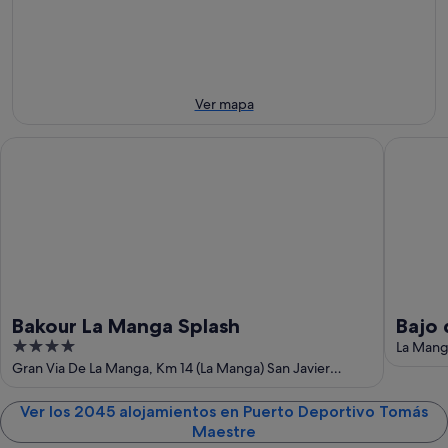
7
mañana
Maestre
ago
por
para
-
la
este
8
noche,
fin
ago
8
de
Ver mapa
ago
semana,
-
7
Bakour La Manga Splash
Bajo de 
9
ago
ago
-
9
ago
Bakour La Manga Splash
Bajo 
4
terra
La Mang
out
Gran Via De La Manga, Km 14 (La Manga) San Javier
Murcia
of
5
Ver los 2045 alojamientos en Puerto Deportivo Tomás
Maestre