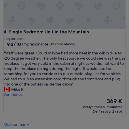
E
a
s
t
J
a
Single Bedroom Unit in the Mountain
4. Single Bedroom Unit in the Mountain
s
Jasper east
p
9.2
9,2/10
Impresionante
(10 comentarios)
e
sobre
r
"
"Staff were great. Could maybe had more heat in the cabin due to
10,
!
S
-20 degree weather. The only heat source we could see was the gas
Impresionante,
F
t
fireplace. It got very cold in the cabin at night as we did not want to
(10 comentarios)
e
a
keep the fireplace on high during the night. It would also be
l
f
something for you to consider to put outside plug-ins for vehicles.
t
f
We had to run an extension cord through the front door and plug
l
w
into one of the outlets inside the cabin"
i
e
Mike R.
k
r
Ver menos
e
e
El
369 €
g
g
precio
incluye tasas e impuestos
e
r
actual
Del 1 sept al 2 sept
t
e
es
t
a
de
i
Mostrar más
t
369 €