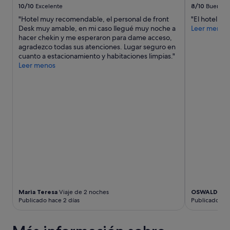
p
h
10/10
Excelente
8/10
Bueno
e
e
"Hotel muy recomendable, el personal de front
"El hotel es
t
r
Desk muy amable, en mi caso llegué muy noche a
Leer menos
o
.
hacer chekin y me esperaron para dame acceso,
s
T
agradezco todas sus atenciones. Lugar seguro en
t
h
cuanto a estacionamiento y habitaciones limpias."
a
e
Leer menos
y
o
a
n
g
l
a
y
i
h
n
e
o
a
n
t
o
s
u
o
r
u
n
r
e
c
x
e
Maria Teresa
Viaje de 2 noches
OSWALDO
Vi
t
w
Publicado hace 2 días
Publicado hac
a
e
d
c
v
o