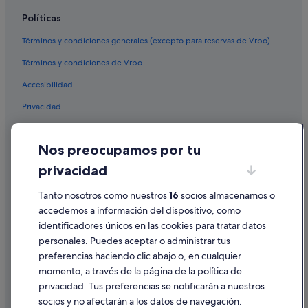
l
e
Políticas
s
Términos y condiciones generales (excepto para reservas de Vrbo)
.
W
Términos y condiciones de Vrbo
e
h
Accesibilidad
a
d
Privacidad
t
o
Cookies
r
Nos preocupamos por tu
Condiciones de uso
u
n
privacidad
Información legal/contacto
a
n
Tanto nosotros como nuestros
16
socios almacenamos o
Pautas sobre el contenido y cómo denunciar contenido
e
accedemos a información del dispositivo, como
x
identificadores únicos en las cookies para tratar datos
t
Ayuda
e
personales. Puedes aceptar o administrar tus
Ayuda
n
preferencias haciendo clic abajo o, en cualquier
s
momento, a través de la página de la política de
Cancelar un vuelo
i
privacidad. Tus preferencias se notificarán a nuestros
o
Cancelar una reserva de hotel o de un alquiler vacacional
socios y no afectarán a los datos de navegación.
n