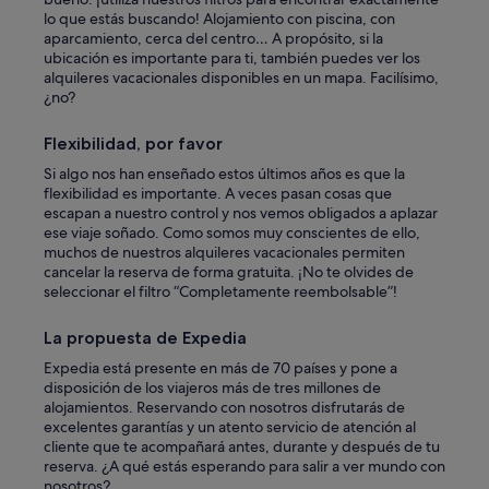
t
lo que estás buscando! Alojamiento con piscina, con
h
aparcamiento, cerca del centro… A propósito, si la
e
ubicación es importante para ti, también puedes ver los
f
alquileres vacacionales disponibles en un mapa. Facilísimo,
i
¿no?
r
e
Flexibilidad, por favor
p
Si algo nos han enseñado estos últimos años es que la
l
flexibilidad es importante. A veces pasan cosas que
a
escapan a nuestro control y nos vemos obligados a aplazar
c
ese viaje soñado. Como somos muy conscientes de ello,
e
muchos de nuestros alquileres vacacionales permiten
o
cancelar la reserva de forma gratuita. ¡No te olvides de
n
seleccionar el filtro “Completamente reembolsable”!
h
i
g
La propuesta de Expedia
h
Expedia está presente en más de 70 países y pone a
d
disposición de los viajeros más de tres millones de
u
alojamientos. Reservando con nosotros disfrutarás de
r
excelentes garantías y un atento servicio de atención al
i
cliente que te acompañará antes, durante y después de tu
n
reserva. ¿A qué estás esperando para salir a ver mundo con
g
nosotros?