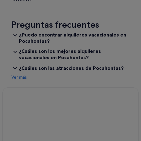
t
h
e
n
Preguntas frecuentes
i
g
h
¿Puedo encontrar alquileres vacacionales en
t
Pocahontas?
.
¿Cuáles son los mejores alquileres
I
t
vacacionales en Pocahontas?
w
¿Cuáles son las atracciones de Pocahontas?
o
u
Ver más
l
d
a
l
s
o
b
e
s
o
m