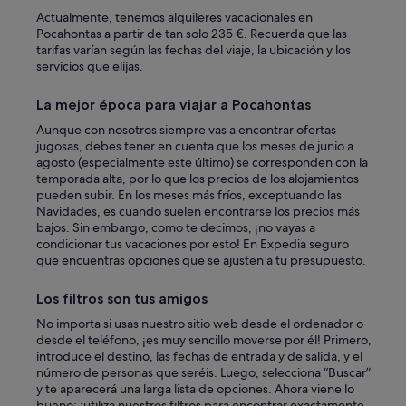
n
Actualmente, tenemos alquileres vacacionales en
i
Pocahontas a partir de tan solo 235 €. Recuerda que las
g
tarifas varían según las fechas del viaje, la ubicación y los
h
servicios que elijas.
t
a
La mejor época para viajar a Pocahontas
s
w
Aunque con nosotros siempre vas a encontrar ofertas
e
jugosas, debes tener en cuenta que los meses de junio a
d
agosto (especialmente este último) se corresponden con la
i
temporada alta, por lo que los precios de los alojamientos
d
pueden subir. En los meses más fríos, exceptuando las
n
Navidades, es cuando suelen encontrarse los precios más
o
bajos. Sin embargo, como te decimos, ¡no vayas a
t
condicionar tus vacaciones por esto! En Expedia seguro
w
que encuentras opciones que se ajusten a tu presupuesto.
a
n
Los filtros son tus amigos
t
t
No importa si usas nuestro sitio web desde el ordenador o
o
desde el teléfono, ¡es muy sencillo moverse por él! Primero,
k
introduce el destino, las fechas de entrada y de salida, y el
e
número de personas que seréis. Luego, selecciona “Buscar”
e
y te aparecerá una larga lista de opciones. Ahora viene lo
p
bueno: ¡utiliza nuestros filtros para encontrar exactamente