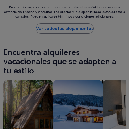
n
.
g
C
Precio
Precio más bajo por noche encontrado en las últimas 24 horas para una
a
o
estancia de 1 noche y 2 adultos. Los precios y la disponibilidad están sujetos a
más
w
cambios. Pueden aplicarse términos y condiciones adicionales.
u
bajo
a
l
por
y
d
noche
Ver todos los alojamientos
f
m
encontrado
r
a
en
o
y
las
m
b
últimas
Encuentra alquileres
i
e
24 horas
t
h
para
vacacionales que se adapten a
a
a
una
l
tu estilo
d
estancia
l
m
de
,
o
1 noche
Buscar cabañas
Buscar chalets
Buscar apart
y
r
y
e
e
2 adultos.
t
h
Los
t
e
precios
h
a
y
e
t
la
r
i
disponibilidad
e
n
están
a
t
sujetos