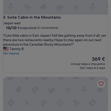
Suite Cabin in the Mountains
3. Suite Cabin in the Mountains
Jasper east
10.0
10/10
Excepcional
(2 comentarios)
sobre
"
"Cute little cabin in East Jasper! Felt like getting away from it all, yet
10,
C
there are two restaurants nearby.Hope to stay again on our next
Excepcional,
u
adventure in the Canadian Rocky Mountains!!"
(2 comentarios)
t
Tammy B.
e
Ver menos
l
El
369 €
i
precio
incluye tasas e impuestos
t
actual
Del 1 sept al 2 sept
t
es
l
de
Single Bedroom Unit in the Mountain
e
369 €
c
a
b
i
n
i
n