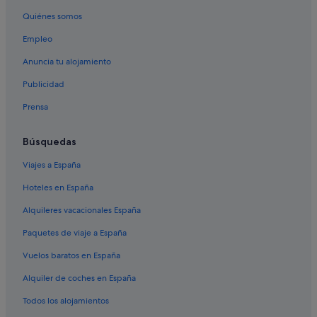
u
t
Quiénes somos
o
Empleo
u
t
Anuncia tu alojamiento
s
i
Publicidad
d
e
Prensa
p
l
Búsquedas
u
g
Viajes a España
-
i
Hoteles en España
n
s
Alquileres vacacionales España
f
o
Paquetes de viaje a España
r
Vuelos baratos en España
v
e
Alquiler de coches en España
h
i
Todos los alojamientos
c