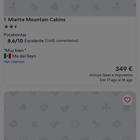
Miette Mountain Cabins
1. Miette Mountain Cabins
Alojamiento
de
Pocahontas
2.5 estrellas
8.6
8,6/10
Excelente
(1.642 comentarios)
sobre
"
"Muy bien "
10,
M
Ma del Rayo
Excelente,
u
Ver menos
(1.642 comentarios)
y
El
349 €
b
precio
incluye tasas e impuestos
i
actual
Del 17 ago al 18 ago
e
es
n
de
Jasper East Cabins
"
349 €