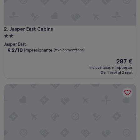
Jasper East Cabins
2. Jasper East Cabins
Alojamiento
de
Jasper East
2.0 estrellas
9.2
9,2/10
Impresionante
(595 comentarios)
sobre
El
287 €
10,
precio
Impresionante,
incluye tasas e impuestos
actual
(595 comentarios)
Del 1 sept al 2 sept
es
de
Suite Cabin in the Mountains
287 €