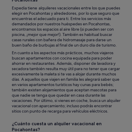
o
I
Expedia tiene alquileres vacacionales entre los que puedes
u
t
elegir en Pocahontas y alrededores, por lo que seguro que
n
g
encuentras el adecuado para ti. Entre los servicios más
t
o
demandados por nuestros huéspedes en Pocahontas,
a
t
encontramos los espacios al aire libre (si pueden ser con
i
v
piscina, ¡mejor que mejor!). También es habitual buscar
n
e
casas rurales con bañera de hidromasaje para darse un
s
r
buen baño de burbujas al final de un duro día de turismo.
!
y
!
c
En cuanto a los aspectos más prácticos, muchos viajeros
"
o
buscan apartamentos con cocina equipada para poder
l
ahorrar en restaurantes. Además, disponer de lavadora y
d
secadora también resulta muy útil para no tener que cargar
i
excesivamente la maleta si te vas a alojar durante muchos
n
días. A aquellos que viajen en familia les alegrará saber que
t
en varios apartamentos turísticos hay cunas para bebés;
h
también existen alojamientos que aceptan mascotas para
e
que nadie se tenga que quedar en casa durante las
c
vacaciones. Por último, si vienes en coche, busca un alquiler
a
vacacional con aparcamiento; incluso podrás encontrar
b
sitios con punto de recarga para vehículos eléctricos.
i
n
¿Cuánto cuesta un alquiler vacacional en
a
Pocahontas?
t