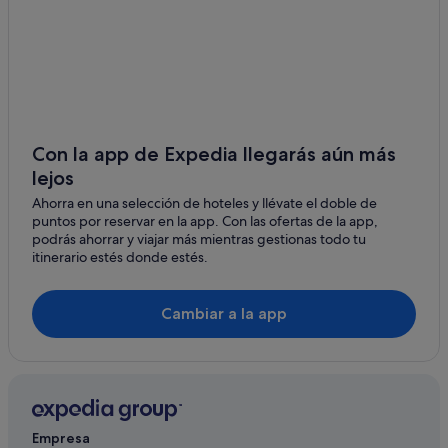
e
t
h
i
n
g
f
o
r
Con la app de Expedia llegarás aún más
y
lejos
o
u
Ahorra en una selección de hoteles y llévate el doble de
t
puntos por reservar en la app. Con las ofertas de la app,
o
podrás ahorrar y viajar más mientras gestionas todo tu
c
itinerario estés donde estés.
o
n
s
Cambiar a la app
i
d
e
r
t
o
p
Empresa