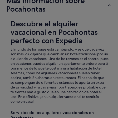
Más información sobre
e
u
n
Pocahontas
l
t
d
u
s
r
Descubre el alquiler
e
e
e
vacacional en Pocahontas
i
w
n
a
perfecto con Expedia
t
s
h
t
El mundo de los viajes está cambiando, y es que cada vez
e
h
son más los viajeros que cambian un hotel tradicional por un
C
e
alquiler de vacaciones. Una de las razones es el ahorro, pues
a
g
en ocasiones puedes alquilar un apartamento entero para ti
n
a
por menos de lo que te costaría una habitación de hotel.
a
s
Además, como los alquileres vacacionales suelen tener
d
f
cocina, también ahorras en restaurantes. El hecho de que
i
i
se compongan de diferentes estancias te aporta un extra
a
r
de privacidad y, si vas a viajar por trabajo, es probable que
n
e
te sientas más a gusto que en una habitación de hotel al
R
p
uso. En definitiva, ¡en un alquiler vacacional te sentirás
o
l
como en casa!
c
a
k
c
y
e
Servicios de los alquileres vacacionales en
M
.
Pocahontas