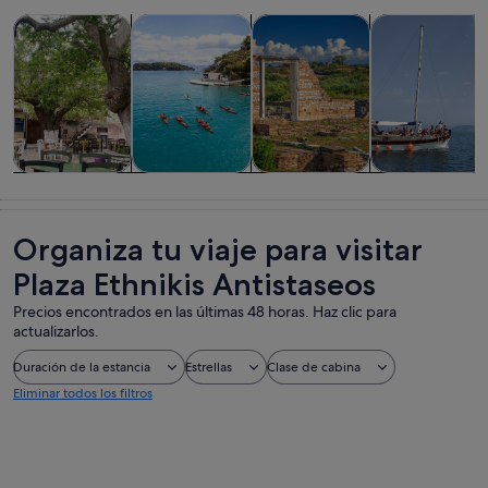
Se abre en una pestaña
Se abre en una pesta
Se abre en u
Visitas guiadas y excursiones de un día
Actividades acuáticas
Historia y cultura
Comidas, bebid
Visitas guiadas
Actividades
Historia y
Comidas,
y excursiones
acuáticas
cultura
bebidas y vida
de un día
nocturna
Organiza tu viaje para visitar
Plaza Ethnikis Antistaseos
Precios encontrados en las últimas 48 horas. Haz clic para
actualizarlos.
Duración de la estancia
Estrellas
Clase de cabina
Eliminar todos los filtros