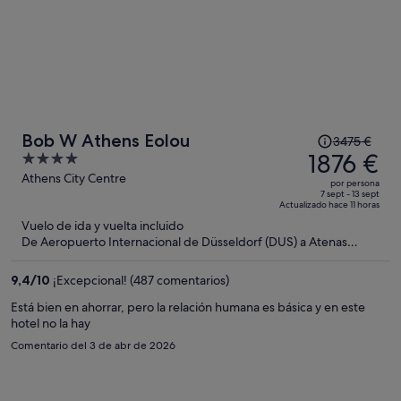
El
Bob W Athens Eolou
3475 €
precio
1876 €
4
era
out
Athens City Centre
por persona
de
of
7 sept - 13 sept
Actualizado hace 11 horas
3475 €,
5
Vuelo de ida y vuelta incluido
ahora
De Aeropuerto Internacional de Düsseldorf (DUS) a Atenas
es
(ATH)
de
9,4
/
10
¡Excepcional! (487 comentarios)
1876 €
por
Está bien en ahorrar, pero la relación humana es básica y en este
hotel no la hay
persona
Comentario del 3 de abr de 2026