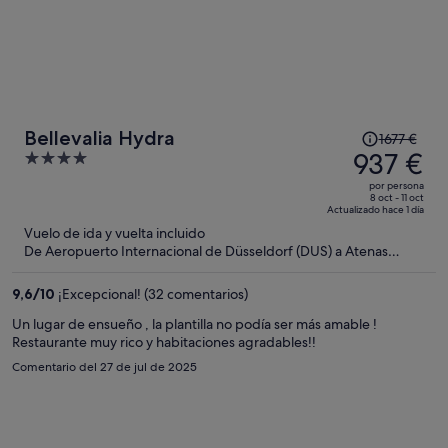
El
Bellevalia Hydra
1677 €
precio
937 €
4
era
out
por persona
de
of
8 oct - 11 oct
Actualizado hace 1 día
1677 €,
5
Vuelo de ida y vuelta incluido
ahora
De Aeropuerto Internacional de Düsseldorf (DUS) a Atenas
es
(ATH)
de
9,6
/
10
¡Excepcional! (32 comentarios)
937 €
por
Un lugar de ensueño , la plantilla no podía ser más amable !
Restaurante muy rico y habitaciones agradables!!
persona
Comentario del 27 de jul de 2025