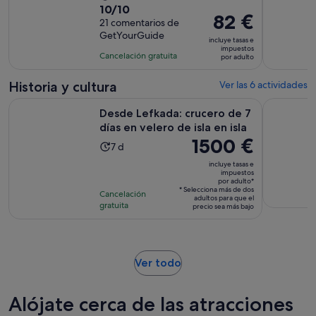
10.0
10/10
duración
El
82 €
sobre
21 comentarios de
de
precio
GetYourGuide
10
la
incluye tasas e
es
impuestos
con
actividad
Cancelación gratuita
por adulto
de
21
es
82 €
comentarios
de
Historia y cultura
Ver las 6 actividades
por
8 horas
Se 
Desde Lefkada: crucero de 7 días en velero de isla en isla
Visita gui
adulto
Desde Lefkada: crucero de 7
días en velero de isla en isla
El
1500 €
La
7 d
precio
duración
incluye tasas e
es
impuestos
de
por adulto*
de
la
* Selecciona más de dos
Cancelación
1500 €
adultos para que el
actividad
gratuita
precio sea más bajo
por
es
adulto*
de
7 días
Se
Ver todo
abre
en
Alójate cerca de las atracciones
una