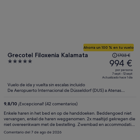
Ahorra un 100 % en tu vuelo
El
Grecotel Filoxenia Kalamata
1703 €
precio
994 €
5
era
out
por persona
de
of
7 sept - 12 sept
Actualizado hace 1 día
1703 €,
5
Vuelo de ida y vuelta sin escalas incluido
ahora
De Aeropuerto Internacional de Düsseldorf (DUS) a Atenas
es
(ATH)
de
9,8
/
10
¡Excepcional! (42 comentarios)
994 €
por
Enkele haren in het bed en op de handdoeken. Beddengoed niet
vervangen, enkel de haren weggenomen. 2x maaltijd gekregen die
persona
niet overeenkwam met de bestelling. Zwembad en accommodatie
was is wel top. Vriendelijk personeel
Comentario del 7 de ago de 2026