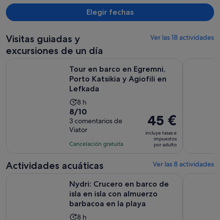
Elegir fechas
Visitas guiadas y
Ver las 18 actividades
excursiones de un día
Tour en barco en Egremni, Porto Katsikia y Agiofili en Lefka
Nydri: Cru
Tour en barco en Egremni,
Porto Katsikia y Agiofili en
Lefkada
La
8 h
8.0
8/10
duración
El
45 €
sobre
3 comentarios de
de
precio
Viator
10
la
incluye tasas e
es
impuestos
con
actividad
Cancelación gratuita
por adulto
de
3
es
45 €
comentarios
de
Actividades acuáticas
Ver las 8 actividades
por
8 horas
Nydri: Crucero en barco de isla en isla con almuerzo barbaco
Preveza: C
adulto
Nydri: Crucero en barco de
isla en isla con almuerzo
barbacoa en la playa
La
8 h