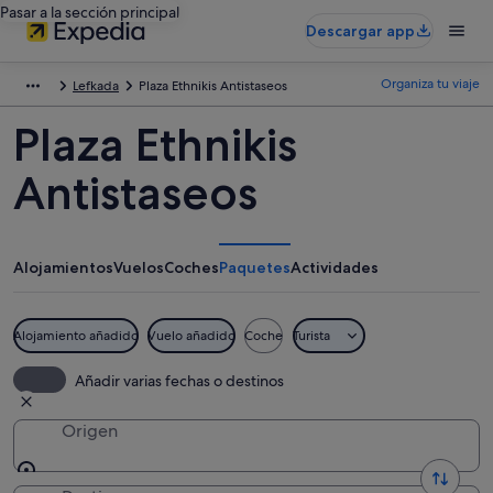
Pasar a la sección principal
Descargar app
Organiza tu viaje
Lefkada
Plaza Ethnikis Antistaseos
Plaza Ethnikis
Antistaseos
Alojamientos
Vuelos
Coches
Paquetes
Actividades
Alojamiento añadido
Vuelo añadido
Coche
Turista
Añadir varias fechas o destinos
Origen