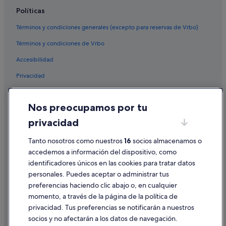
Políticas
Términos y condiciones generales (excepto para reservas de Vrbo)
Términos y condiciones de Vrbo
Accesibilidad
Privacidad
Cookies
Nos preocupamos por tu
Condiciones de uso
privacidad
Información legal/contacto
Pautas sobre el contenido y cómo denunciar contenido
Tanto nosotros como nuestros
16
socios almacenamos o
accedemos a información del dispositivo, como
identificadores únicos en las cookies para tratar datos
Ayuda
personales. Puedes aceptar o administrar tus
Ayuda
preferencias haciendo clic abajo o, en cualquier
momento, a través de la página de la política de
Cancelar un vuelo
privacidad. Tus preferencias se notificarán a nuestros
Cancelar una reserva de hotel o de un alquiler vacacional
socios y no afectarán a los datos de navegación.