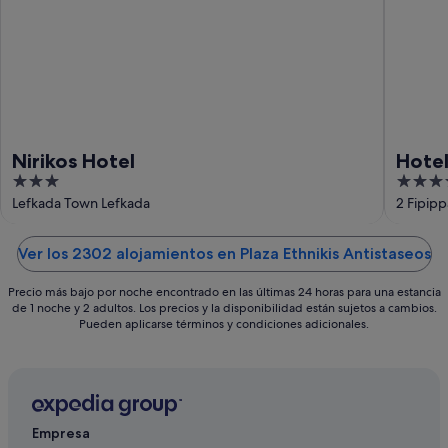
ago
ago
-
16
ago
Nirikos Hotel
Hotel
3
4
out
out
Lefkada Town Lefkada
2 Fipipp
of
of
5
5
Ver los 2302 alojamientos en Plaza Ethnikis Antistaseos
Precio más bajo por noche encontrado en las últimas 24 horas para una estancia
de 1 noche y 2 adultos. Los precios y la disponibilidad están sujetos a cambios.
Pueden aplicarse términos y condiciones adicionales.
Empresa