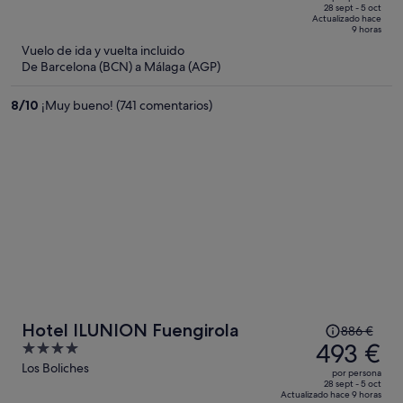
de
of
28 sept - 5 oct
Actualizado hace
678 €,
5
9 horas
ahora
Vuelo de ida y vuelta incluido
es
De Barcelona (BCN) a Málaga (AGP)
de
384 €
8
/
10
¡Muy bueno! (741 comentarios)
por
persona
El
Hotel ILUNION Fuengirola
886 €
precio
493 €
4
era
out
Los Boliches
por persona
de
of
28 sept - 5 oct
Actualizado hace 9 horas