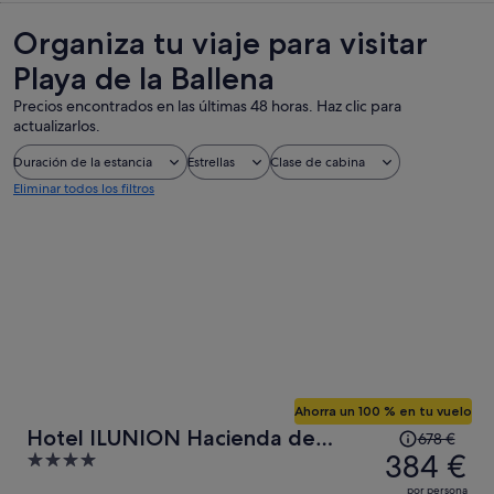
Organiza tu viaje para visitar
Playa de la Ballena
Precios encontrados en las últimas 48 horas. Haz clic para
actualizarlos.
Duración de la estancia
Estrellas
Clase de cabina
Eliminar todos los filtros
Ahorra un 100 % en tu vuelo
El
Hotel ILUNION Hacienda de
678 €
precio
384 €
4
Mijas
era
out
por persona