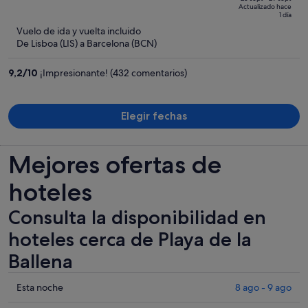
of
Actualizado hace
700 €,
5
1 día
ahora
Vuelo de ida y vuelta incluido
es
De Lisboa (LIS) a Barcelona (BCN)
de
395 €
9,2
/
10
¡Impresionante! (432 comentarios)
por
persona
Elegir fechas
Mejores ofertas de
hoteles
Consulta la disponibilidad en
hoteles cerca de Playa de la
Ballena
Comprueba
Esta noche
8 ago - 9 ago
los