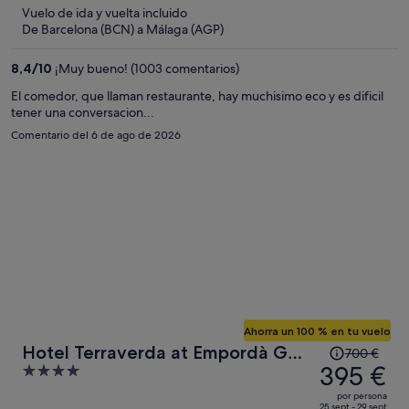
886 €,
5
Vuelo de ida y vuelta incluido
ahora
De Barcelona (BCN) a Málaga (AGP)
es
de
8,4
/
10
¡Muy bueno! (1003 comentarios)
493 €
por
El comedor, que llaman restaurante, hay muchisimo eco y es dificil
tener una conversacion...
persona
Comentario del 6 de ago de 2026
Ahorra un 100 % en tu vuelo
El
Hotel Terraverda at Empordà Golf
700 €
precio
395 €
4
Resort
era
out
por persona
de
25 sept - 29 sept