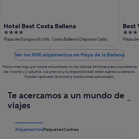
ago
Hotel Best Costa Ballena
Best 
4
4
out
out
Plaza de Europa s/n Urb. Costa Ballena Chipiona Cadiz
Plaza de
of
of
5
5
Ver los 908 alojamientos en Playa de la Ballena
Precio más bajo por noche encontrado en las últimas 24 horas para una estancia
de 1 noche y 2 adultos. Los precios y la disponibilidad están sujetos a cambios.
Pueden aplicarse términos y condiciones adicionales.
Te acercamos a un mundo de
viajes
Alojamientos
Paquetes
Coches