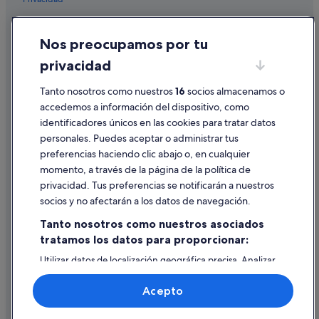
Cookies
Nos preocupamos por tu
Condiciones de uso
privacidad
Información legal/contacto
Pautas sobre el contenido y cómo denunciar contenido
Tanto nosotros como nuestros
16
socios almacenamos o
accedemos a información del dispositivo, como
identificadores únicos en las cookies para tratar datos
Ayuda
personales. Puedes aceptar o administrar tus
Ayuda
preferencias haciendo clic abajo o, en cualquier
momento, a través de la página de la política de
Cancelar un vuelo
privacidad. Tus preferencias se notificarán a nuestros
Cancelar una reserva de hotel o de un alquiler vacacional
socios y no afectarán a los datos de navegación.
Plazos de reembolso
Tanto nosotros como nuestros asociados
tratamos los datos para proporcionar:
Utilizar un cupón de Expedia
Utilizar datos de localización geográfica precisa. Analizar
Documentos para viajes internacionales
activamente las características del dispositivo para su
identificación. Almacenar la información en un dispositivo
Acepto
y/o acceder a ella. Publicidad y contenido personalizados,
medición de publicidad y contenido, investigación de