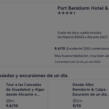
Port Benidorm Hotel & 
4.5
out
of
5
Vuelo de ida y vuelta incluido
De Madrid (MAD) a Alicante (ALC)
8,6
/
10
¡Excelente! (262 comentario
Comentario del 23 de jun de 2026
guiadas y excursiones de un día
Se 
 Cascadas de Guadalest y Algar desde Alicante o Benidorm
Desde Albir, Benidorm & Calpe : Ex
Tour a las Cascadas
Desde Albir,
de Guadalest y Algar
Benidorm & Calpe :
desde Alicante o
Excursión de un día 
Benidorm
Valencia Ciudad
La
La
8 h
12 h
9.4
9.0
9,4/10
9/10
duración
duración