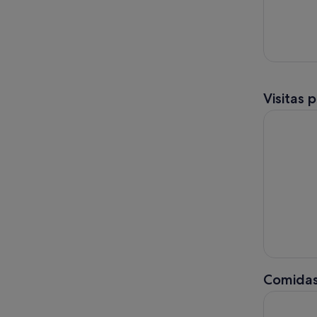
Visitas 
Desde Albi
Comidas
Benidorm: