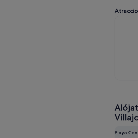
Atracci
Entrada co
Alója
Villaj
Playa Cent