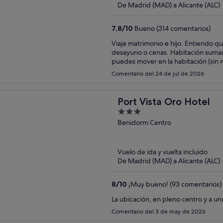
De Madrid (MAD) a Alicante (ALC)
7,8
/
10
Bueno (314 comentarios)
Viaje matrimonio e hijo. Entiendo que era temporada alta, el hotel muy masificado. Colas en el
desayuno o cenas. Habitación sumamente pequeña para tres personas, prácticamente no te
puedes mover en la habitación (sin
cama por el espacio). Complicado a
Comentario del 24 de jul de 2026
te tienes que buscar la vida en zo
cercano, por cierto).
Port Vista Oro Hotel
3
out
Benidorm Centro
of
5
Vuelo de ida y vuelta incluido
De Madrid (MAD) a Alicante (ALC)
8
/
10
¡Muy bueno! (93 comentarios)
La ubicación, en pleno centro y a u
Comentario del 3 de may de 2026