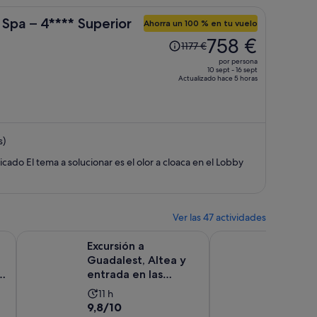
Spa – 4**** Superior
Ahorra un 100 % en tu vuelo
El
758 €
1177 €
precio
por persona
era
10 sept - 16 sept
Actualizado hace 5 horas
de
1177 €,
ahora
es
s)
de
758 €
Muy buena habitación, muy bien ubicado El tema a solucionar es el olor a cloaca en el Lobby
por
persona
Ver las 47 actividades
abre en una pestaña nueva
Se abre en una pestaña n
cursión de un día a Valencia Ciudad
Excursión a Guadalest, Altea y entrada en las Fuentes del A
Desde Albir, Benidorm
Excursión a
Desde 
Guadalest, Altea y
Benido
a
entrada en las
Excursi
Fuentes del Algar
Guadal
La
La
11 h
8 h
Fal...
9.8
9.2
9,8/10
9,2/10
duración
dura