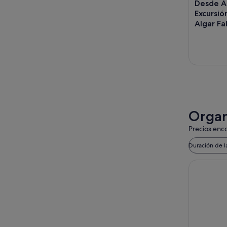
Desde Al
Excursio
Algar Fal
Organi
Precios enco
Duración de l