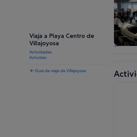
Viaja a Playa Centro de
Villajoyosa
Visitas gu
Actividades
excursio
Activities
un d
Guía de viaje de Villajoyosa
Activ
Desde Albi