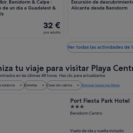
bir, Benidorm & Calpe :
Excursión de descubrimient
́n de un día a Guadalest &
Alicante desde Benidorm
ls
32 €
por adulto
Ver todas las actividades de V
za tu viaje para visitar Playa Cent
ntrados en las últimas 48 horas. Haz clic para actualizarlos.
a estancia
Estrellas
Clase de cabina
Eliminar todos los filtros
Port Fiesta Park Hotel
3
out
Benidorm Centro
of
5
Vuelo de ida y vuelta incluido