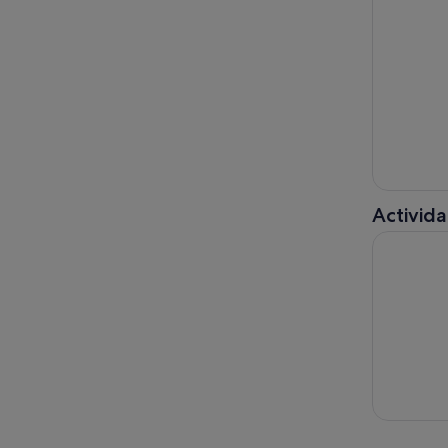
Activida
Vuelo en p