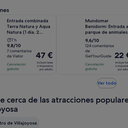
por
8 horas
adulto
ones
y
Se abre
mbinada Terra Natura y Aqua Natura (1 día, 2 parques)
Mundomar Benidorm: Entrada al pa
30 minutos
Entrada combinada
Mundomar
Terra Natura y Aqua
Benidorm: Entrada a
Natura (1 día, 2
parque de animales
parques)
marinos y exóticos
La
9.6
7 h
9,6/10
9.8
9,8/10
duración
sobre
124 comentarios
sobre
7 comentarios
de
de
10
El
47 €
El
22 
de Viator
GetYourGuide
10
la
con
precio
precio
con
incluye tasas
incluye ta
actividad
124
Cancelación
Cancelación
es
es
e impuestos
e impues
7
gratuita
gratuita
es
comentarios
por adulto
por adu
de
de
comentarios
de
47 €
22 €
7 horas
Se
por
Ver todo
por
abre
adulto
adulto
en
te cerca de las atracciones popular
una
pest
oyosa
nuev
ro de Villajoyosa