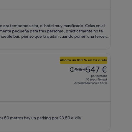
ahora
es
de
454 €
por
persona
 mueble bar, pienso que lo quitan cuando ponen una tercera
parcar, cuando llegamos no habían plazas de aparcamiento y
nas que no son de pago o en algún descampado (no muy
Ahorra un 100 % en tu vuelo
El
547 €
905 €
precio
por persona
era
10 sept - 16 sept
Actualizado hace 5 horas
de
905 €,
ahora
es
de
547 €
nos 50 metros hay un parking por 23.50 el día
por
persona