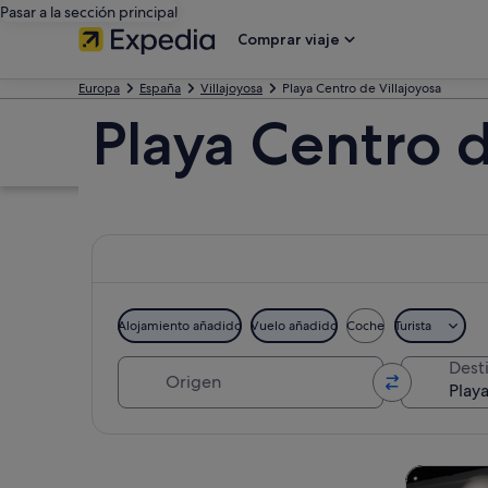
Pasar a la sección principal
Comprar viaje
Europa
España
Villajoyosa
Playa Centro de Villajoyosa
Playa Centro d
Alojamiento añadido
Vuelo añadido
Coche
Turista
Origen
Dest
Ver mapa
Visitas gu