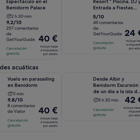
Espectáculo en el
Resort™ Piscina, DJ 
es
Benidorm Palace
Entrada a Fiestas
d
Diurnas
La
5.0
58
2 h 30 min
5/10
9.2
9,2/10
duración
sobre
49 comentarios
po
sobre
257 comentarios
de
de
10
ad
El
24 
de
GetYourGuide
10
la
con
El
40 €
precio
GetYourGuide
con
incluye ta
actividad
49
precio
Cancelación
es
e impues
incluye tasas
257
gratuita
Cancelación
es
comentarios
es
por adu
de
e impuestos
gratuita
comentarios
por adulto
de
de
24 €
2 horas
40 €
por
des acuáticas
y
por
adulto
Se abre en una pestaña nueva
arasailing en Benidorm
Desde Albir y Benidorm Excursión d
30 minutos
adulto
Vuelo en parasailing
Desde Albir y
en Benidorm
Benidorm Excursión
de un día a la isla d
La
11 min
El
42 
Tabarca en autobús
9.8
9,8/10
La
duración
8 h 30 min
precio
sobre
8 comentarios
duración
de
El
40 €
incluye tasa
Cancelación
es
de Viator
10
impues
de
la
precio
gratuita
por adu
de
con
incluye tasas
la
actividad
Cancelación
es
e impuestos
42 €
8
gratuita
actividad
es
por adulto
de
por
comentarios
es
de
40 €
adulto
de
11 minutos