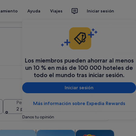
jamiento
Ayuda
Viajes
Iniciar sesión
Organiza tu viaje
Los miembros pueden ahorrar al menos
un 10 % en más de 100 000 hoteles de
todo el mundo tras iniciar sesión.
Iniciar sesión
Añadir varias fechas o destinos
Personas
Más información sobre Expedia Rewards
Buscar
2 personas, 1 habitación
Danos tu opinión
bre en una pestaña nueva
Se abre en una pestaña nueva
Se abre en una pestaña nueva
Se abre en una pestaña nueva
 vida nocturna
ctividades acuáticas
Atracciones
Visitas acuáticas y cruceros
Parques t