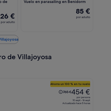
o de
Vuelo en parasailing en Benidorm
85 €
26 €
por adulto
por adulto
illajoyosa
ro de Villajoyosa
Ahorra un 100 % en tu vuelo
El
454 €
765 €
precio
por persona
era
10 sept - 16 sept
Actualizado hace 5 horas
de
765 €,