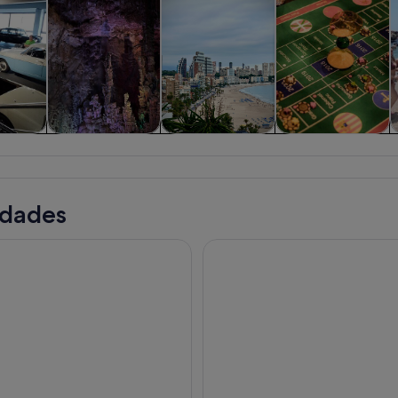
iadas y
Historia y cultura
Visitas privadas y
Comidas,
nes de
personalizadas
bebidas y vida
ía
nocturna
idades
r, Benidorm & Calpe : Excursión de un día a Guadalest & Algar
Excursión de descubrimiento