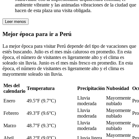
ambiente vibrante y las animadas vibraciones de la ciudad que
hacen de esta plaza una visita obligada.
Leer menos
Mejor época para ir a Perú
La mejor época para visitar Perú depende del tipo de vacaciones que
estés buscando. Julio es el mes más caluroso en promedio. En esta
época, el número de visitantes es ligeramente alto y el clima es
soleado sin lluvia. Junio es el mes más fresco en promedio. En esta
época, el número de visitantes es ligeramente alto y el clima es
mayormente soleado sin lluvia.
Mes del
Temperatura
Precipitación
Nubosidad
Oc
calendario
Lluvia
Mayormente
Enero
49.5°F (9.7°C)
Pr
moderada
nublado
Lluvia
Mayormente
Febrero
49.3°F (9.6°C)
Pr
moderada
nublado
Lluvia
Mayormente
Marzo
48.7°F (9.3°C)
Pr
moderada
nublado
Mayormente
Abril
48.2°F (9.0°C)
Lluvia ligera
Pr