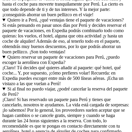
hasta el coche para moverte tranquilamente por Perú. La cierto es
que todo depende de ti y de tus intereses. Y la mejor parte:
¡conseguirás ahorrar un buen pellizco en el viaje!
Quiero ir a Perú, ¿qué ventajas tiene el paquete de vacaciones?
Si estás pensando en pasar unos días por Perú y decides reservar el
paquete de vacaciones, en Expedia podrás combinarlo todo como
quieras: los vuelos, el hotel, alguna que otra actividad ¡y hasta un
coche de alquiler! Además de eso, al tenerlo todo en el paquete,
obtendrás muy buenos descuentos, por lo que podrás ahorrar un
buen pellizco. ¡Son todo ventajas!
Quiero reservar un paquete de vacaciones para Perú, ¿puedo
escoger la aerolínea con Expedia?
¡Claro! Tú decides qué quieres añadir al paquete: qué hotel, qué
coche... Y, por supuesto, ¡cómo prefieres volar! Recuerda: en
Expedia puedes escoger entre más de 500 líneas aéreas. ¡Echa un
vistazo a las que vuelan a Perú!
Si al final no puedo viajar, ¿podré cancelar la reserva del paquete
de Perú?
¡Claro! Si has reservado un paquete para Perú y tienes que
cancelarlo, nosotros te ayudamos. La vida está cargada de sorpresas:
¡lo sabemos! Por lo general, los proveedores suelen aceptar que se
hagan cambios o se cancele gratis, siempre y cuando se haga
durante las 24 horas siguientes a la reserva. Con todo, lo
recomendable es que te pongas en contacto directamente con tu
aerolínea, hotel o agencia de alquiler de coches para confirmarlo.