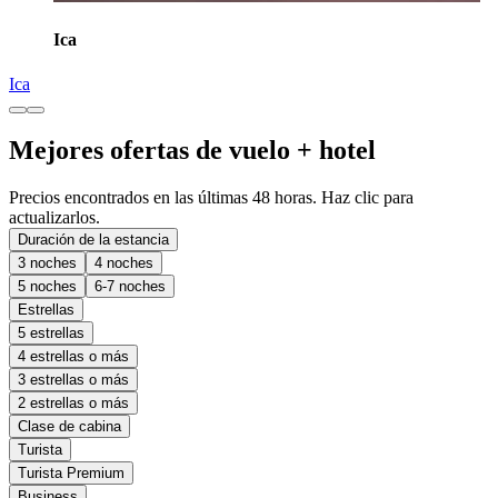
Ica
Ica
Mejores ofertas de vuelo + hotel
Precios encontrados en las últimas 48 horas. Haz clic para
actualizarlos.
Duración de la estancia
3 noches
4 noches
5 noches
6-7 noches
Estrellas
5 estrellas
4 estrellas o más
3 estrellas o más
2 estrellas o más
Clase de cabina
Turista
Turista Premium
Business