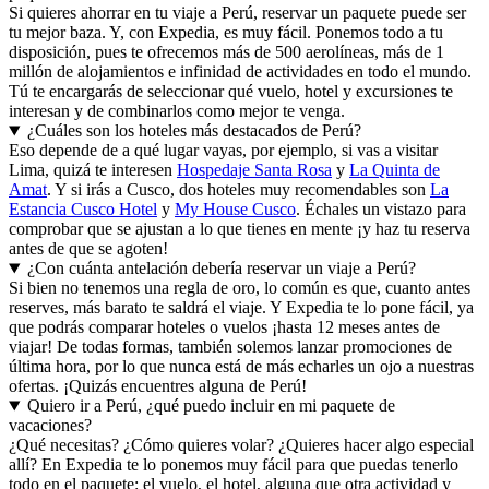
Si quieres ahorrar en tu viaje a Perú, reservar un paquete puede ser
tu mejor baza. Y, con Expedia, es muy fácil. Ponemos todo a tu
disposición, pues te ofrecemos más de 500 aerolíneas, más de 1
millón de alojamientos e infinidad de actividades en todo el mundo.
Tú te encargarás de seleccionar qué vuelo, hotel y excursiones te
interesan y de combinarlos como mejor te venga.
¿Cuáles son los hoteles más destacados de Perú?
Eso depende de a qué lugar vayas, por ejemplo, si vas a visitar
Lima, quizá te interesen
Hospedaje Santa Rosa
y
La Quinta de
Amat
. Y si irás a Cusco, dos hoteles muy recomendables son
La
Estancia Cusco Hotel
y
My House Cusco
. Échales un vistazo para
comprobar que se ajustan a lo que tienes en mente ¡y haz tu reserva
antes de que se agoten!
¿Con cuánta antelación debería reservar un viaje a Perú?
Si bien no tenemos una regla de oro, lo común es que, cuanto antes
reserves, más barato te saldrá el viaje. Y Expedia te lo pone fácil, ya
que podrás comparar hoteles o vuelos ¡hasta 12 meses antes de
viajar! De todas formas, también solemos lanzar promociones de
última hora, por lo que nunca está de más echarles un ojo a nuestras
ofertas. ¡Quizás encuentres alguna de Perú!
Quiero ir a Perú, ¿qué puedo incluir en mi paquete de
vacaciones?
¿Qué necesitas? ¿Cómo quieres volar? ¿Quieres hacer algo especial
allí? En Expedia te lo ponemos muy fácil para que puedas tenerlo
todo en el paquete: el vuelo, el hotel, alguna que otra actividad y