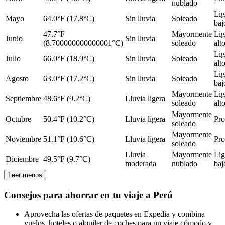
nublado
Lig
Mayo
64.0°F (17.8°C)
Sin lluvia
Soleado
baj
47.7°F
Mayormente
Lig
Junio
Sin lluvia
(8.700000000000001°C)
soleado
alt
Lig
Julio
66.0°F (18.9°C)
Sin lluvia
Soleado
alt
Lig
Agosto
63.0°F (17.2°C)
Sin lluvia
Soleado
baj
Mayormente
Lig
Septiembre
48.6°F (9.2°C)
Lluvia ligera
soleado
alt
Mayormente
Octubre
50.4°F (10.2°C)
Lluvia ligera
Pr
soleado
Mayormente
Noviembre
51.1°F (10.6°C)
Lluvia ligera
Pr
soleado
Lluvia
Mayormente
Lig
Diciembre
49.5°F (9.7°C)
moderada
nublado
baj
Leer menos
Consejos para ahorrar en tu viaje a Perú
Aprovecha las ofertas de paquetes en Expedia y combina
vuelos, hoteles o alquiler de coches para un viaje cómodo y