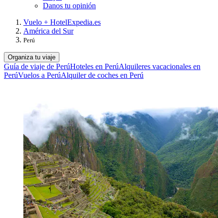
Danos tu opinión
Vuelo + Hotel
Expedia.es
América del Sur
Perú
Organiza tu viaje
Guía de viaje de Perú
Hoteles en Perú
Alquileres vacacionales en
Perú
Vuelos a Perú
Alquiler de coches en Perú