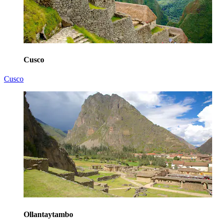
Cusco
Cusco
Ollantaytambo