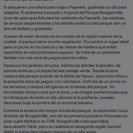
Si adquieres una oferta para viajar a Papeete, guárdate un día para
relajarte. El ambiente tranquilo y tropical del Parque Bougainville
sirve de oasis apacible para los visitantes de Papeete. Las estatuas,
los arroyos serpenteantes y los árboles exóticos del parque dan un
aire de belleza y grandeza.
A pesar de estar ubicado en el corazón de la región costera de la
ciudad, el parque tiene mucha vegetación. Encuentra un lugar ideal
para un picnic en los bancos y las mesas de madera que están
repartidos en este pintoresco espacio. Se trata de un ambiente
familiar con una zona de juegos para los niños.
Pasea por los jardines sin prisa. Admira los árboles tropicales, las
plantas exóticas y el espectacular paisaje verde. Desde la zona
costera del parque podrás ver la Bahía de Nanuu. Lleva a los niños a
la pequeña zona de juegos con columpios. Disfruta de un picnic en
los terrenos y compra refrigerios en la tienda del parque. Un
encantador arroyo corre por la zona, y es el lugar perfecto para que
te refresques durante un día caluroso si lo prefieres, puedes
descansar bajo la sombra de un enorme baniano.
Examina la estatua del tocayo actual del parque, el explorador Louis
Antoine de Bougainville, uno de los primeros pioneros franceses en
pisar suelo tahitiano en 1768. Bougainville creía que había
descubierto Tahití, pero en realidad el navegante inglés Samuel
Wallis lo había descubierto menos de un año antes.