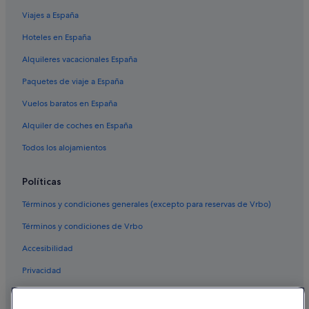
Viajes a España
Hoteles en España
Alquileres vacacionales España
Paquetes de viaje a España
Vuelos baratos en España
Alquiler de coches en España
Todos los alojamientos
Políticas
Términos y condiciones generales (excepto para reservas de Vrbo)
Términos y condiciones de Vrbo
Accesibilidad
Privacidad
Cookies