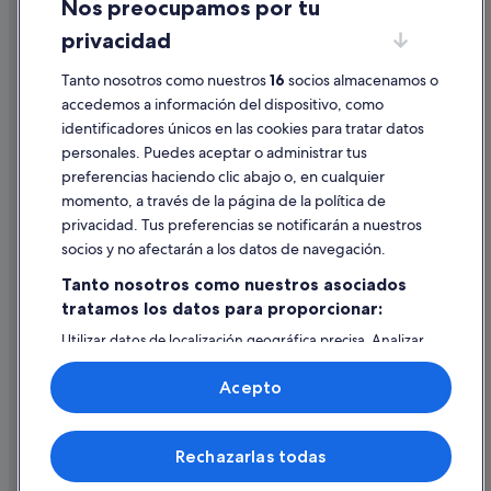
Nos preocupamos por tu
Condiciones de uso
privacidad
Información legal/contacto
Tanto nosotros como nuestros
16
socios almacenamos o
Pautas sobre el contenido y cómo denunciar contenido
accedemos a información del dispositivo, como
identificadores únicos en las cookies para tratar datos
Ayuda
personales. Puedes aceptar o administrar tus
Ayuda
preferencias haciendo clic abajo o, en cualquier
momento, a través de la página de la política de
Cancelar un vuelo
privacidad. Tus preferencias se notificarán a nuestros
Cancelar una reserva de hotel o de un alquiler vacacional
socios y no afectarán a los datos de navegación.
Plazos de reembolso
Tanto nosotros como nuestros asociados
tratamos los datos para proporcionar:
Utilizar un cupón de Expedia
Utilizar datos de localización geográfica precisa. Analizar
Documentos para viajes internacionales
activamente las características del dispositivo para su
identificación. Almacenar la información en un dispositivo
Acepto
y/o acceder a ella. Publicidad y contenido personalizados,
medición de publicidad y contenido, investigación de
audiencia y desarrollo de servicios.
© 2026 Expedia, Inc., una empresa de Expedia Group. Todos los
Rechazarlas todas
Lista de asociados (proveedores)
derechos reservados. Expedia y el logotipo de Expedia son marcas
comerciales o marcas comerciales registradas de Expedia, Inc.