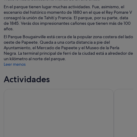
En el parque tienen lugar muchas actividades. Fue, asimismo, el
escenario del histórico momento de 1880 en el que el Rey Pomare V
consagró la unión de Tahití y Francia. El parque, por su parte, data
de 1845. Verás dos impresionantes cañones que tienen más de 100
años.
El Parque Bougainville está cerca de la popular zona costera del lado
oeste de Papeete. Queda a una corta distancia a pie del
Ayuntamiento, el Mercado de Papeete y el Museo de la Perla
Negra. La terminal principal de ferri de la ciudad está a alrededor de
un kilómetro al norte del parque.
Leer menos
Actividades
Tour de 5 horas por la isla de Tahití: costa este y oeste
Tour de med