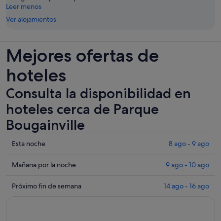
Leer menos
Ver alojamientos
Mejores ofertas de
hoteles
Consulta la disponibilidad en
hoteles cerca de Parque
Bougainville
Comprueba
Esta noche
8 ago - 9 ago
los
precios
Comprueba
Mañana por la noche
9 ago - 10 ago
cerca
los
de
precios
Comprueba
Próximo fin de semana
14 ago - 16 ago
Parque
cerca
los
Bougainville
de
precios
para
Parque
cerca