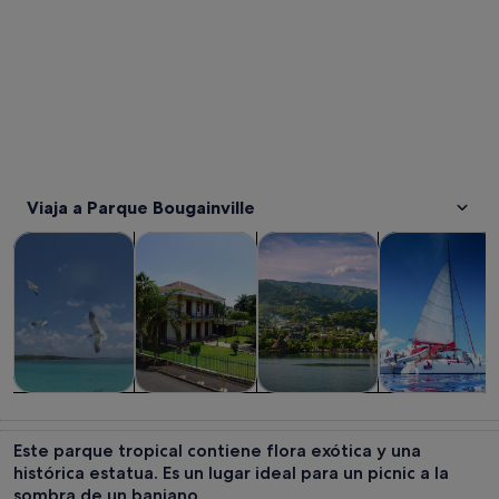
Viaja a Parque Bougainville
Se abre en una pestaña nue
Se abre en una pesta
Visitas guiadas y excursiones de un día
Historia y cultura
Visitas privadas y personaliza
Visitas acuátic
Visitas guiadas
Historia y
Visitas
Visitas
y excursiones
cultura
privadas y
acuáticas y
Este parque tropical contiene flora exótica y una
de un día
personalizadas
cruceros
histórica estatua. Es un lugar ideal para un picnic a la
sombra de un baniano.