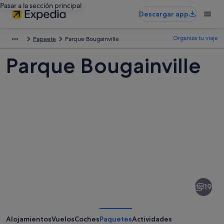
Pasar a la sección principal
Descargar app
Organiza tu viaje
Papeete
Parque Bougainville
Parque Bougainville
Fotos
de
Parque
19
Bougainville
Alojamientos
Vuelos
Coches
Paquetes
Actividades