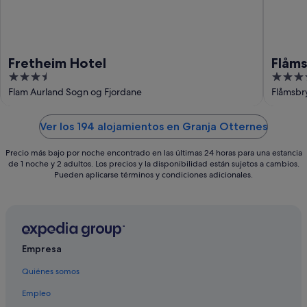
Fretheim Hotel
Flåm
3.5
3.5
out
out
Flam Aurland Sogn og Fjordane
Flåmsbr
of
of
5
5
Ver los 194 alojamientos en Granja Otternes
Precio más bajo por noche encontrado en las últimas 24 horas para una estancia
de 1 noche y 2 adultos. Los precios y la disponibilidad están sujetos a cambios.
Pueden aplicarse términos y condiciones adicionales.
Empresa
Quiénes somos
Empleo