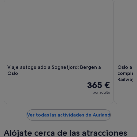
Viaje autoguiado a Sognefjord: Bergen a Oslo
Oslo a Sog
Viaje autoguiado a Sognefjord: Bergen a
Oslo a S
Oslo
completo
Railway
365 €
por adulto
Ver todas las actividades de Aurland
Alójate cerca de las atracciones