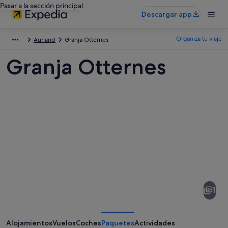
Pasar a la sección principal
Descargar app
Organiza tu viaje
Aurland
Granja Otternes
Granja Otternes
Fotos
de
Granja
1
Otternes
Alojamientos
Vuelos
Coches
Paquetes
Actividades