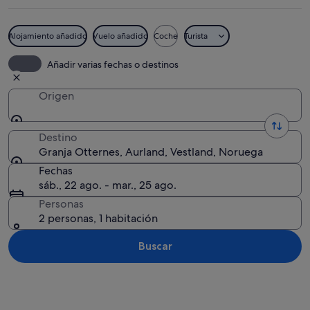
Alojamiento añadido
Vuelo añadido
Coche
Turista
Un grupo de casas de madera rústicas
Añadir varias fechas o destinos
Origen
Destino
Granja Otternes, Aurland, Vestland, Noruega
Fechas
sáb., 22 ago. - mar., 25 ago.
Personas
2 personas, 1 habitación
Buscar
Ver mapa