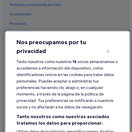
Términos y condiciones de Vrbo
Accesibilidad
Privacidad
Cookies
Nos preocupamos por tu
Condiciones de uso
privacidad
Información legal/contacto
Tanto nosotros como nuestros
16
socios almacenamos o
Pautas sobre el contenido y cómo denunciar contenido
accedemos a información del dispositivo, como
identificadores únicos en las cookies para tratar datos
Ayuda
personales. Puedes aceptar o administrar tus
Ayuda
preferencias haciendo clic abajo o, en cualquier
momento, a través de la página de la política de
Cancelar un vuelo
privacidad. Tus preferencias se notificarán a nuestros
Cancelar una reserva de hotel o de un alquiler vacacional
socios y no afectarán a los datos de navegación.
Plazos de reembolso
Tanto nosotros como nuestros asociados
tratamos los datos para proporcionar:
Utilizar un cupón de Expedia
Utilizar datos de localización geográfica precisa. Analizar