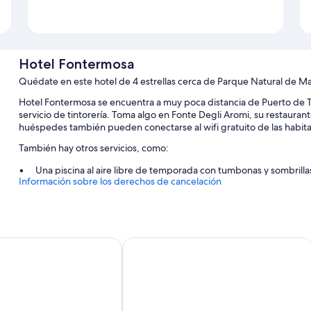
Hotel Fontermosa
Quédate en este hotel de 4 estrellas cerca de Parque Natural de 
Hotel Fontermosa se encuentra a muy poca distancia de Puerto de Ta
servicio de tintorería. Toma algo en Fonte Degli Aromi, su restaur
huéspedes también pueden conectarse al wifi gratuito de las habita
También hay otros servicios, como:
Una piscina al aire libre de temporada con tumbonas y sombrilla
Información sobre los derechos de cancelación
Aparcamiento gratis
Desayuno bufé (de pago), un servicio de transporte desde y has
coches
Espacios sin humos, asistencia turística y para la compra de entr
Capitano Collection - Albergo diffuso
Terme
Casanova - Panoramic Rooms and Sui
Características de la habitación
Todas las habitaciones cuentan con muebles diferentes y ofrecen car
además de comodidades como wifi gratis y sillas de oficina.