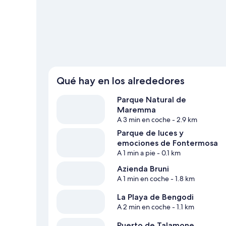
practicando la equitación en las inmediaciones.
Ver guía 
Qué hay en los alrededores
Parque Natural de
Maremma
A 3 min en coche
- 2.9 km
Parque de luces y
emociones de Fontermosa
A 1 min a pie
- 0.1 km
Azienda Bruni
A 1 min en coche
- 1.8 km
La Playa de Bengodi
A 2 min en coche
- 1.1 km
Puerto de Talamone