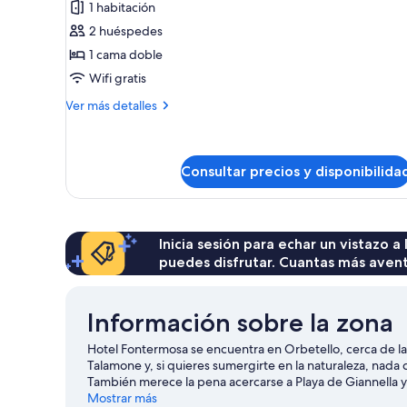
1 habitación
Comfort
2 huéspedes
Matrimoniale/Twin
1 cama doble
-
Wifi gratis
vista
piscina
Más
Ver más detalles
detalles
de
Comfort
Matrimoniale/Twin
Consultar precios y disponibilida
-
vista
piscina
Inicia sesión para echar un vistazo a
puedes disfrutar. Cuantas más aven
Información sobre la zona
Hotel Fontermosa se encuentra en Orbetello, cerca de la 
Talamone y, si quieres sumergirte en la naturaleza, na
También merece la pena acercarse a Playa de Giannella 
del agua realizando actividades como submarinismo, win
Mostrar más