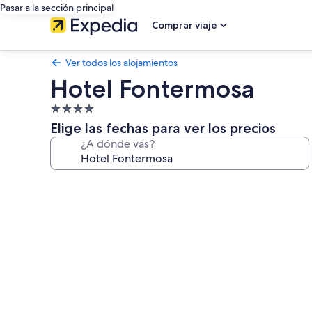
Pasar a la sección principal
Comprar viaje
Ver todos los alojamientos
Hotel Fontermosa
Alojamiento
de
Elige las fechas para ver los precios
4.0 estrellas
¿A dónde vas?
Galería
de
imágenes
de
Hotel
Fontermosa