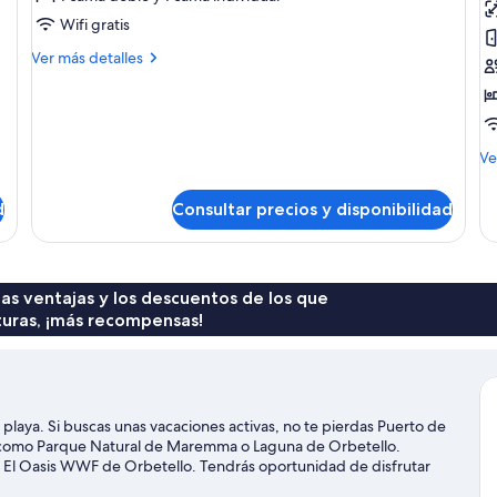
Tripla
C
Wifi gratis
con
s
Más
Ver más detalles
Balcone
M
detalles
vista
de
Tripla
Piscina
con
Balcone
M
Ve
vista
de
Piscina
de
d
Consultar precios y disponibilidad
Ca
st
Ma
 las ventajas y los descuentos de los que
turas, ¡más recompensas!
playa. Si buscas unas vacaciones activas, no te pierdas Puerto de
da como Parque Natural de Maremma o Laguna de Orbetello.
y El Oasis WWF de Orbetello. Tendrás oportunidad de disfrutar
dsurf o pesca, pero también podrás vivir grandes aventuras