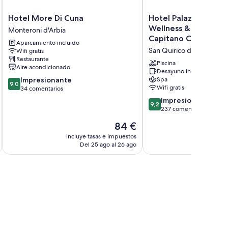
bitaciones incluyen los siguientes:
Hotel
Hotel
Hotel More Di Cuna
Hotel Palazzo del C
More
Palazzo
Wellness & Relais - 
Monteroni d'Arbia
Di
del
Capitano Collection
Aparcamiento incluido
Cuna
Capitano
San Quirico d'Orcia
Wifi gratis
Monteroni
Wellness
Restaurante
d'Arbia
&
Piscina
Aire acondicionado
Relais
Desayuno incluido
9.0
Impresionante
Spa
-
9,0
Wifi gratis
sobre
34 comentarios
Luxury
10,
Borgo
9.2
Impresionante
9,2
Impresionante,
Capitano
sobre
237 comentarios
34 comentarios
Collection
10,
El
84 €
San
Impresionante,
precio
Quirico
237 comentarios
incluye tasas e impuestos
incluye
actual
Del 25 ago al 26 ago
d'Orcia
D
es
de
84 €