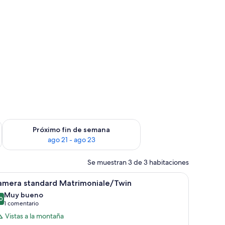
in de semana, ago 14 - ago 16
Consulta la disponibilidad para el próximo fin de semana, ago
Próximo fin de semana
ago 21 - ago 23
Se muestran 3 de 3 habitaciones
bar, caja fuerte, sistema de insonorización y cunas (de pago)
brir
Una cama doble con sábanas blancas, dos mes
6
amera standard Matrimoniale/Twin
odas
Muy bueno
s
0
8,0 de 10
(1 comentario)
1 comentario
otos
Vistas a la montaña
e