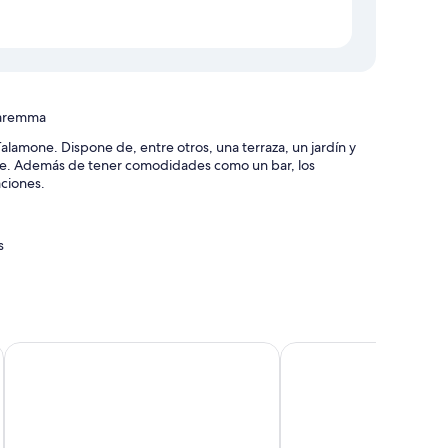
Maremma
lamone. Dispone de, entre otros, una terraza, un jardín y
ante. Además de tener comodidades como un bar, los
ciones.
s
ta el aeropuerto (de pago) y un punto de recarga para
adas y un huerto
tes
Hotel More Di Cuna
Hotel Palazzo del Capi
acterísticas que incluyen aire acondicionado y albornoces,