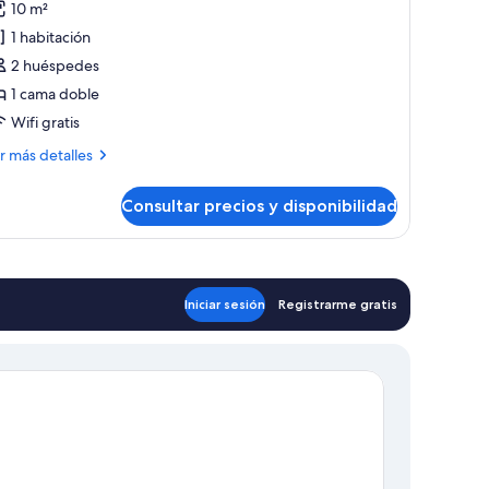
10 m²
amera
1 habitación
tandard
2 huéspedes
atrimoniale/Twin
1 cama doble
Wifi gratis
ás
r más detalles
talles
Consultar precios y disponibilidad
mera
andard
trimoniale/Twin
Iniciar sesión
Registrarme gratis