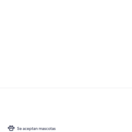
Fachada del 
Zona para eve
Se aceptan mascotas