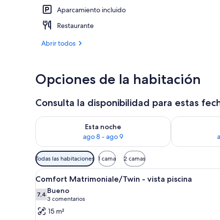
Aparcamiento incluido
Zona para bod
Restaurante
Abrir todos
Opciones de la habitación
Consulta la disponibilidad para estas fec
Consulta la disponibilidad para esta noche, ago 8 - 
Consulta la d
Esta noche
ago 8 - ago 9
Filtros
Todas las habitaciones
1 cama
2 camas
disponibles
Abrir
Una habitación de hotel modern
para
5
Comfort Matrimoniale/Twin - vista piscina
todas
las
Bueno
las
7,4
habitaciones
7,4 de 10
(3 comentarios)
3 comentarios
fotos
15 m²
de