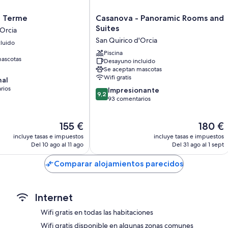
Además, otros de los servicios de los que disfrutarás en todas las ha
Casanova
e Terme
Casanova - Panoramic Rooms and
Baños con bidés y secadores de pelo
-
Suites
'Orcia
Televisiones LCD de 27 pulgadas con canales por cable
Panoramic
San Quirico d'Orcia
luido
Rooms
Armarios o roperos, bombillas LED y cunas
and
Piscina
ascotas
Desayuno incluido
Suites
Se aceptan mascotas
San
Wifi gratis
nal
Quirico
rios
9.2
d'Orcia
Impresionante
9,2
sobre
93 comentarios
10,
os
Impresionante,
El
El
155 €
180 €
93 comentarios
precio
precio
incluye tasas e impuestos
incluye tasas e impuestos
actual
actual
Del 10 ago al 11 ago
Del 31 ago al 1 sept
es
es
de
de
Comparar alojamientos parecidos
155 €
180 €
Internet
Wifi gratis en todas las habitaciones
Wifi gratis disponible en algunas zonas comunes