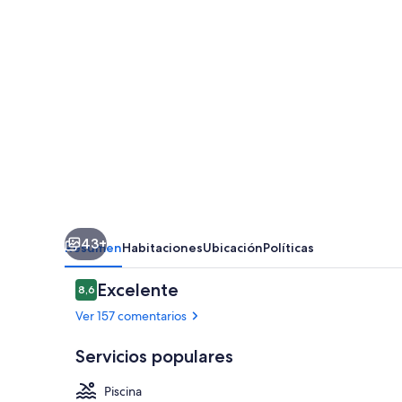
43+
Resumen
Habitaciones
Ubicación
Políticas
Comentarios
Excelente
8,6
8,6 de 10
Ver 157 comentarios
Servicios populares
Piscina