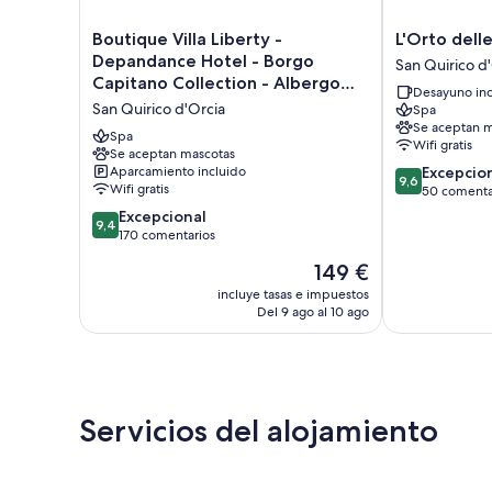
Boutique
L'Orto
Boutique Villa Liberty -
L'Orto dell
Villa
delle
Depandance Hotel - Borgo
San Quirico d
Liberty
Terme
Capitano Collection - Albergo
Desayuno inc
-
San
diffuso
San Quirico d'Orcia
Spa
Depandance
Quirico
Se aceptan m
Hotel
d'Orcia
Spa
Wifi gratis
-
Se aceptan mascotas
9.6
Aparcamiento incluido
Excepcio
Borgo
9,6
Wifi gratis
sobre
50 comenta
Capitano
10,
Collection
9.4
Excepcional
9,4
Excepcional,
-
sobre
170 comentarios
50 comentari
Albergo
10,
El
149 €
diffuso
Excepcional,
precio
San
170 comentarios
incluye tasas e impuestos
actual
Quirico
Del 9 ago al 10 ago
es
d'Orcia
de
149 €
Servicios del alojamiento