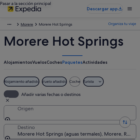
Pasar a la sección principal
Descargar app
Organiza tu viaje
Morere
Morere Hot Springs
Morere Hot Springs
Alojamientos
Vuelos
Coches
Paquetes
Actividades
Alojamiento añadido
Vuelo añadido
Coche
Turista
Añadir varias fechas o destinos
Origen
Destino
Morere Hot Springs (aguas termales), Morere, Región