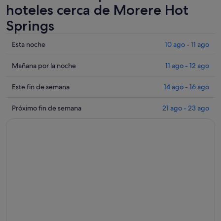
hoteles cerca de Morere Hot
Springs
Comprueba
Esta noche
10 ago - 11 ago
los
precios
Comprueba
Mañana por la noche
11 ago - 12 ago
cerca
los
de
precios
Comprueba
Este fin de semana
14 ago - 16 ago
Morere
cerca
los
Hot
de
precios
Comprueba
Próximo fin de semana
21 ago - 23 ago
Springs
Morere
cerca
los
para
Hot
de
precios
esta
Springs
Morere
cerca
noche,
para
Hot
de
10
mañana
Springs
Morere
ago
por
para
Hot
-
la
este
Springs
11
noche,
fin
para
ago
11
de
el
ago
semana,
próximo