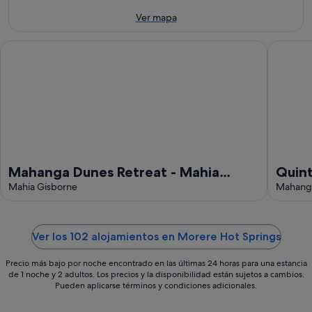
-
14
fin
12
ago
de
Ver mapa
ago
-
semana,
16
21
Mahanga Dunes Retreat - Mahia Holiday Home
Quintess
ago
ago
-
23
ago
Mahanga Dunes Retreat - Mahia
Quint
Holiday Home
Mahia Gisborne
Maha
Mahanga
Ver los 102 alojamientos en Morere Hot Springs
Precio más bajo por noche encontrado en las últimas 24 horas para una estancia
de 1 noche y 2 adultos. Los precios y la disponibilidad están sujetos a cambios.
Pueden aplicarse términos y condiciones adicionales.