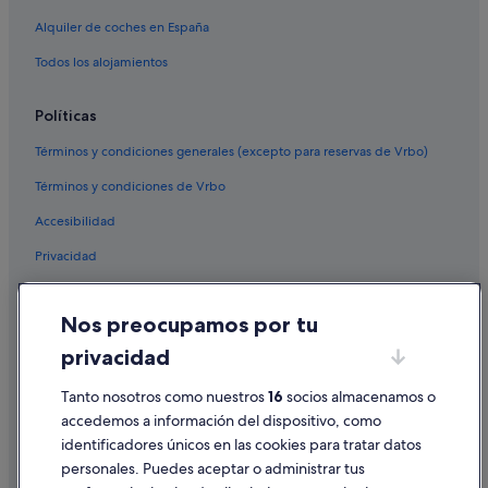
Alquiler de coches en España
Todos los alojamientos
Políticas
Términos y condiciones generales (excepto para reservas de Vrbo)
Términos y condiciones de Vrbo
Accesibilidad
Privacidad
Cookies
Nos preocupamos por tu
Condiciones de uso
privacidad
Información legal/contacto
Pautas sobre el contenido y cómo denunciar contenido
Tanto nosotros como nuestros
16
socios almacenamos o
accedemos a información del dispositivo, como
identificadores únicos en las cookies para tratar datos
Ayuda
personales. Puedes aceptar o administrar tus
Ayuda