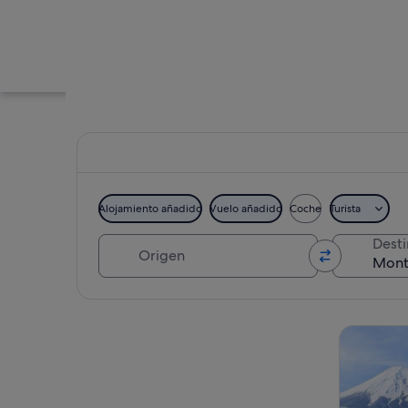
Alojamiento añadido
Vuelo añadido
Coche
Turista
Origen
Dest
Montaña nevada al 
Ver mapa
Visitas gu