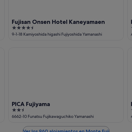
Fujisan Onsen Hotel Kaneyamaen
4.5
out
9-1-18 Kamiyoshida higashi Fujiyoshida Yamanashi
of
5
PICA Fujiyama
PI
PICA Fujiyama
2.5
out
6662-10 Funatsu Fujikawaguchiko Yamanashi
of
5
Ver los 960 alojamientos en Monte Fuji