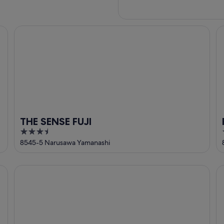
kousansou
THE SENSE FUJI
Fu
THE SENSE FUJI
3.5
out
8545-5 Narusawa Yamanashi
of
5
Fujisan Onsen Hotel Kaneyamaen
HO