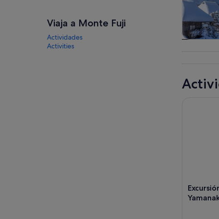
Viaja a Monte Fuji
Actividades
Visitas gu
Activities
excursio
un d
Activ
Excursión
Excursio
Yamanak