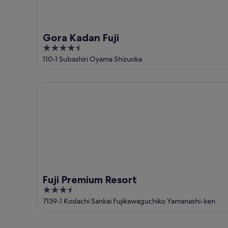
Gora Kadan Fuji
4.5
out
110-1 Subashiri Oyama Shizuoka
of
5
Fuji Premium Resort
Fuji Premium Resort
3.5
out
7139-1 Kodachi Sankai Fujikawaguchiko Yamanashi-ken
of
5