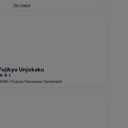
Ver mapa
jikyu Unjokaku
Fujikyu Unjokaku
2.5
out
8545-1 Fujisan Narusawa Yamanashi
of
5
TEL MYSTAYS Fuji Onsen Resort