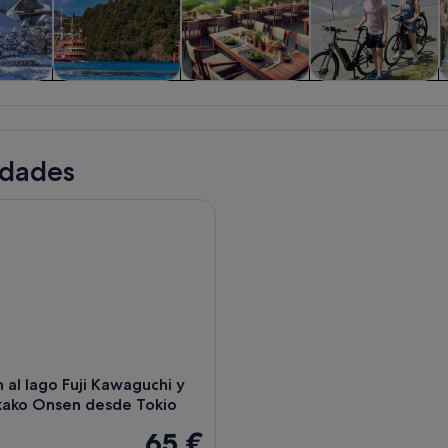
iadas y
Historia y cultura
Visitas privadas y
Aventuras y al
nes de
personalizadas
aire libre
ía
idades
 al lago Fuji Kawaguchi y Yamanakako Onsen desde Tokio
́n al lago Fuji Kawaguchi y
ako Onsen desde Tokio
65 €