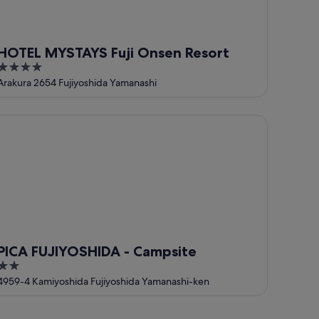
HOTEL MYSTAYS Fuji Onsen Resort
4
out
Arakura 2654 Fujiyoshida Yamanashi
of
5
CA FUJIYOSHIDA - Campsite
PICA FUJIYOSHIDA - Campsite
2
out
4959-4 Kamiyoshida Fujiyoshida Yamanashi-ken
of
5