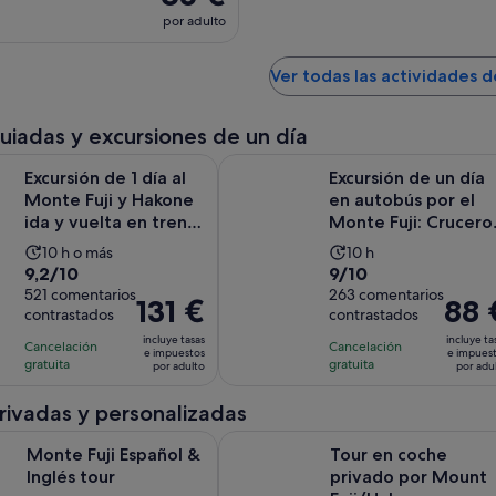
por adulto
Ver todas las actividades 
guiadas y excursiones de un día
Se abr
de 1 día al Monte Fuji y Hakone ida y vuelta en tren bala
Excursión de un día en autobús por
Excursión de 1 día al
Excursión de un día
Monte Fuji y Hakone
en autobús por el
ida y vuelta en tren
Monte Fuji: Crucero
bala
por el Lago y Exp...
La
La
10 h o más
10 h
9.2
9.0
9,2/10
9/10
duración
duración
sobre
521 comentarios
sobre
263 comentarios
de
de
El
131 €
El
88 
contrastados
contrastados
10
10
la
la
precio
precio
con
con
incluye tasas
incluye ta
actividad
actividad
Cancelación
Cancelación
es
es
e impuestos
e impues
521
263
gratuita
gratuita
es
es
por adulto
por adu
de
de
comentarios
comentarios
de
de
131 €
88 €
privadas y personalizadas
10 horas
10 horas
por
por
Se abre en una pestaña nueva
 Español & Inglés tour
Tour en coche privado por Mount 
adulto
adulto
Monte Fuji Español &
Tour en coche
Inglés tour
privado por Mount