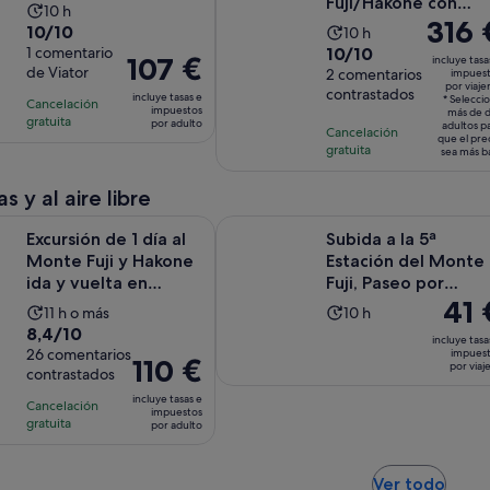
Fuji/Hakone con
La
10 h
El
316 
Conductor/Guía
10.0
10/10
La
duración
10 h
Inglés
precio
10.0
sobre
1 comentario
10/10
duración
de
El
107 €
incluye tasa
es
de Viator
sobre
2 comentarios
10
impues
de
la
precio
por viaje
de
contrastados
10
con
incluye tasas e
la
actividad
* Selecci
Cancelación
es
impuestos
316 €
más de 
con
1
gratuita
actividad
es
por adulto
adultos p
de
Cancelación
por
que el pre
2
comentario
es
de
gratuita
107 €
sea más b
viajero*
comentarios
de
10 horas
por
10 horas
s y al aire libre
adulto
Se abre
de 1 día al Monte Fuji y Hakone ida y vuelta en autobús
Subida a la 5ª Estación del Monte F
Excursión de 1 día al
Subida a la 5ª
Monte Fuji y Hakone
Estación del Monte
ida y vuelta en
Fuji, Paseo por
El
41 
autobús
Oshino Hakkai y
La
La
11 h o más
10 h
Excursión...
preci
8.4
8,4/10
duración
duración
incluye tasa
es
sobre
26 comentarios
impues
de
de
El
110 €
por viaj
de
contrastados
10
la
la
precio
41 €
con
incluye tasas e
actividad
actividad
Cancelación
es
impuestos
por
26
gratuita
es
es
por adulto
de
viajer
comentarios
de
de
110 €
11 horas
10 horas
por
Se
Ver todo