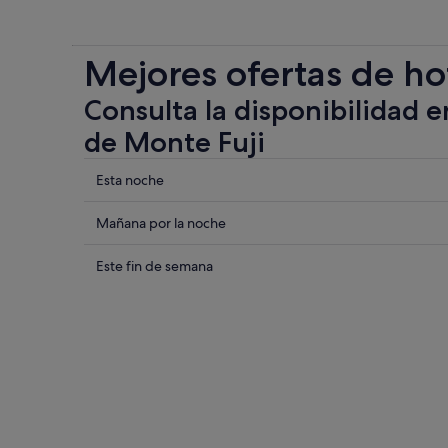
Mejores ofertas de ho
Consulta la disponibilidad e
de Monte Fuji
Comprueba
Esta noche
los
precios
Comprueba
Mañana por la noche
cerca
los
de
precios
Comprueba
Este fin de semana
Monte
cerca
los
Fuji
de
precios
para
Monte
cerca
esta
Fuji
de
noche,
para
Monte
7
mañana
Fuji
ago
por
para
-
la
este