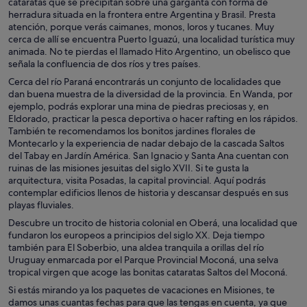
cataratas que se precipitan sobre una garganta con forma de
herradura situada en la frontera entre Argentina y Brasil. Presta
atención, porque verás caimanes, monos, loros y tucanes. Muy
cerca de allí se encuentra Puerto Iguazú, una localidad turística muy
animada. No te pierdas el llamado Hito Argentino, un obelisco que
señala la confluencia de dos ríos y tres países.
Cerca del río Paraná encontrarás un conjunto de localidades que
dan buena muestra de la diversidad de la provincia. En Wanda, por
ejemplo, podrás explorar una mina de piedras preciosas y, en
Eldorado, practicar la pesca deportiva o hacer rafting en los rápidos.
También te recomendamos los bonitos jardines florales de
Montecarlo y la experiencia de nadar debajo de la cascada Saltos
del Tabay en Jardín América. San Ignacio y Santa Ana cuentan con
ruinas de las misiones jesuitas del siglo XVII. Si te gusta la
arquitectura, visita Posadas, la capital provincial. Aquí podrás
contemplar edificios llenos de historia y descansar después en sus
playas fluviales.
Descubre un trocito de historia colonial en Oberá, una localidad que
fundaron los europeos a principios del siglo XX. Deja tiempo
también para El Soberbio, una aldea tranquila a orillas del río
Uruguay enmarcada por el Parque Provincial Moconá, una selva
tropical virgen que acoge las bonitas cataratas Saltos del Moconá.
Si estás mirando ya los paquetes de vacaciones en Misiones, te
damos unas cuantas fechas para que las tengas en cuenta, ya que