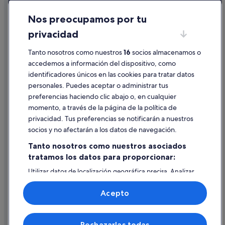
Cookies
Nos preocupamos por tu
Condiciones de uso
privacidad
Información legal/contacto
Tanto nosotros como nuestros
16
socios almacenamos o
Pautas sobre el contenido y cómo denunciar contenido
accedemos a información del dispositivo, como
identificadores únicos en las cookies para tratar datos
Ayuda
personales. Puedes aceptar o administrar tus
Ayuda
preferencias haciendo clic abajo o, en cualquier
momento, a través de la página de la política de
Cancelar un vuelo
privacidad. Tus preferencias se notificarán a nuestros
Cancelar una reserva de hotel o de un alquiler vacacional
socios y no afectarán a los datos de navegación.
Plazos de reembolso
Tanto nosotros como nuestros asociados
tratamos los datos para proporcionar:
Utilizar un cupón de Expedia
Utilizar datos de localización geográfica precisa. Analizar
Documentos para viajes internacionales
activamente las características del dispositivo para su
identificación. Almacenar la información en un dispositivo
Acepto
y/o acceder a ella. Publicidad y contenido personalizados,
medición de publicidad y contenido, investigación de
audiencia y desarrollo de servicios.
© 2026 Expedia, Inc., una empresa de Expedia Group. Todos los
Rechazarlas todas