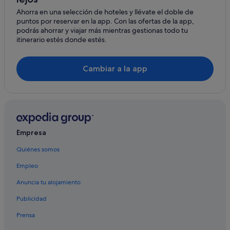
Ahorra en una selección de hoteles y llévate el doble de
Hoteles LGTBQIA en Posadas
puntos por reservar en la app. Con las ofertas de la app,
Apartoteles en Posadas
podrás ahorrar y viajar más mientras gestionas todo tu
itinerario estés donde estés.
Albergues en Posadas
Wanda hoteles
Cambiar a la app
Hoteles de 3 estrellas en Posadas
Dos de Mayo hoteles
Hoteles con gimnasio en Posadas
Puerto Iguazú hoteles
Empresa
Hoteles de 3 estrellas en Oberá
Quiénes somos
Cerro Azul hoteles
Empleo
Puerto Rico hoteles
Eldorado hoteles
Anuncia tu alojamiento
Hoteles románticos en Posadas
Publicidad
El Ombú hoteles
Prensa
Hoteles en la playa en Posadas