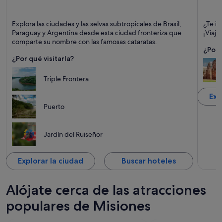
Puerto Iguazú
San Ig
Explora las ciudades y las selvas subtropicales de Brasil,
¿Te in
Puntos fuertes: Cataratas, Junglas y Naturaleza
Puntos
Paraguay y Argentina desde esta ciudad fronteriza que
¡Viaja
amable
comparte su nombre con las famosas cataratas.
Jardin
¿Por 
¿Por qué visitarla?
Triple Frontera
Exp
Puerto
Jardín del Ruiseñor
Explorar la ciudad
Buscar hoteles
Alójate cerca de las atracciones
populares de Misiones