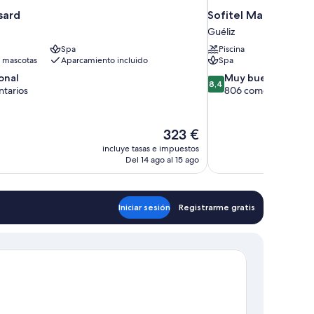
sard
Sofitel Marrakech Pa
Guéliz
Spa
Piscina
 mascotas
Aparcamiento incluido
Spa
8.4
onal
Muy bueno
8,4
sobre
tarios
806 comentarios
10,
,
Muy
ios
bueno,
El
323 €
806 comentarios
precio
incluye tasas e impuestos
actual
Del 14 ago al 15 ago
es
de
323 €
Iniciar sesión
Registrarme gratis