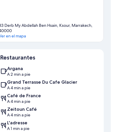
33 Derb My Abdellah Ben Hsain, Ksour, Marrakech,
40000
Ver en el mapa
Mapa
Restaurantes
Argana
A 2 min a pie
Grand Terrasse Du Cafe Glacier
A 4 min a pie
Café de France
A 4 min a pie
Zeitoun Café
A 4 min a pie
L'adresse
A 1 min a pie