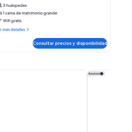
eluxe,
3 huéspedes
1 cama de matrimonio grande
ama
Wifi gratis
e
atrimonio
ás
r más detalles
talles
rande,
año
Consultar precios y disponibilidad
ite
rivado
luxe,
ma
trimonio
sard
Sofitel Marrakech Pal
Anuncio
ande,
ño
ivado