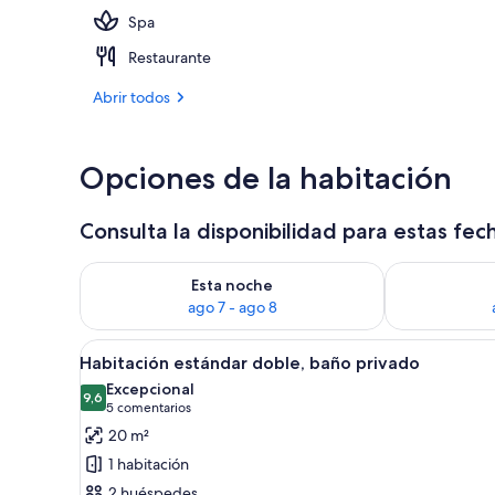
Spa
Terraza o pat
Restaurante
Abrir todos
Opciones de la habitación
Consulta la disponibilidad para estas fec
Consulta la disponibilidad para esta noche, ago 7 - 
Consulta la d
Esta noche
ago 7 - ago 8
Abrir
Habitación de hotel con cama, 
7
Habitación estándar doble, baño privado
todas
Excepcional
las
9,6
9,6 de 10
(5 comentarios)
5 comentarios
fotos
20 m²
de
1 habitación
Habitación
2 huéspedes