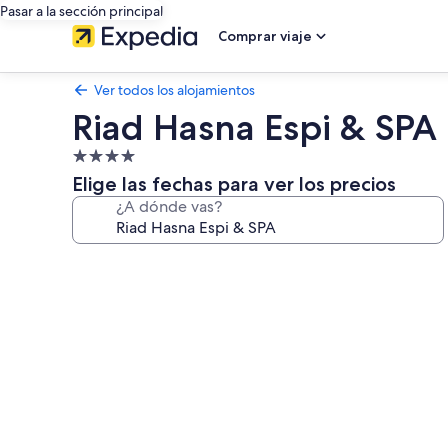
Pasar a la sección principal
Comprar viaje
Ver todos los alojamientos
Riad Hasna Espi & SPA
Alojamiento
de
Elige las fechas para ver los precios
4.0 estrellas
¿A dónde vas?
Galería
de
imágenes
de
Riad
Hasna
Espi