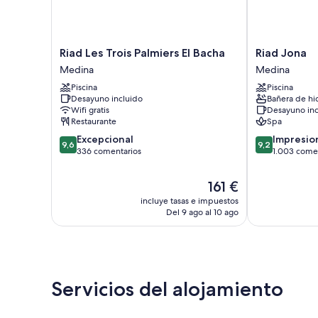
Riad
Riad
Riad Les Trois Palmiers El Bacha
Riad Jona
Les
Jona
Medina
Medina
Trois
Medina
Piscina
Piscina
Palmiers
Desayuno incluido
Bañera de hi
El
Wifi gratis
Desayuno inc
Bacha
Restaurante
Spa
Medina
9.6
9.2
Excepcional
Impresio
9,6
9,2
sobre
sobre
336 comentarios
1.003 come
10,
10,
Excepcional,
Impresionante
El
161 €
336 comentarios
1.003 comenta
precio
incluye tasas e impuestos
actual
Del 9 ago al 10 ago
es
de
161 €
Servicios del alojamiento