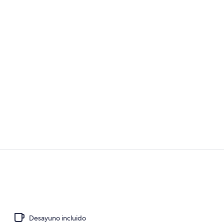
Exterior
Suite estánd
Desayuno incluido