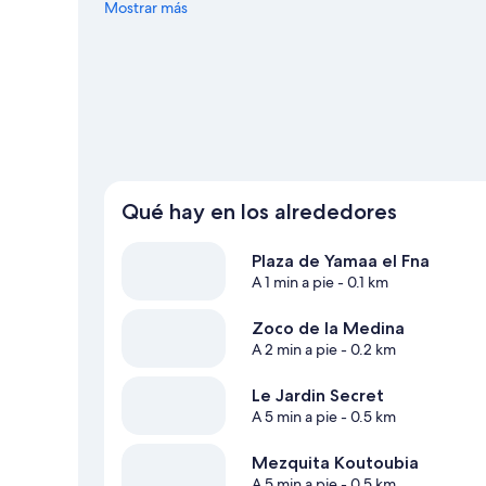
guía de viaje de Marrakech
Mostrar más
Ver más riads marroquíes en Marrakech
Qué hay en los alrededores
Plaza de Yamaa el Fna
A 1 min a pie
- 0.1 km
Zoco de la Medina
A 2 min a pie
- 0.2 km
Le Jardin Secret
A 5 min a pie
- 0.5 km
Mezquita Koutoubia
A 5 min a pie
- 0.5 km