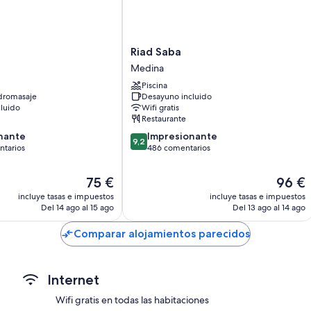
Todas las habitaciones de Riad Hasna Espi & SPA ofrecen comodidade
sábanas de alta calidad, además de algunos detalles adicionales, c
Además, otros servicios que encontrarás incluyen:
Riad
Riad Saba
Baños con bañeras profundas y artículos de higiene personal gr
Saba
Medina
Televisiones LCD con canales por satélite
Medina
Piscina
Balcones, cunas gratuitas y servicio de limpieza diario
dromasaje
Desayuno incluido
luido
Wifi gratis
Restaurante
9.2
nante
Impresionante
9,2
sobre
ntarios
486 comentarios
10,
,
Impresionante,
El
El
75 €
96 €
rios
486 comentarios
precio
precio
incluye tasas e impuestos
incluye tasas e impuestos
actual
actual
Del 14 ago al 15 ago
Del 13 ago al 14 ago
es
es
de
de
Comparar alojamientos parecidos
75 €
96 €
Internet
Wifi gratis en todas las habitaciones