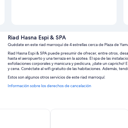
Riad Hasna Espi & SPA
Quédate en este riad marroquí de 4 estrellas cerca de Plaza de Yam
Riad Hasna Espi & SPA puede presumir de ofrecer, entre otros, desa
hasta el aeropuerto y una terraza en la azotea. El spa de las instala
exfoliaciones corporales y manicura y pedicura, ¡date un capricho! E
y cena. Conéctate al wifi gratuito de las habitaciones. Además, ten
Estos son algunos otros servicios de este riad marroquí:
Información sobre los derechos de cancelación
Una piscina al aire libre con tumbonas
Un servicio de transporte desde y hasta el aeropuerto (de pago)
Área para parrillas, personal multilingüe y una caja fuerte en re
Periódicos en el vestíbulo, un servicio de recepción las 24 horas 
Riad Saba
Características de la habitación