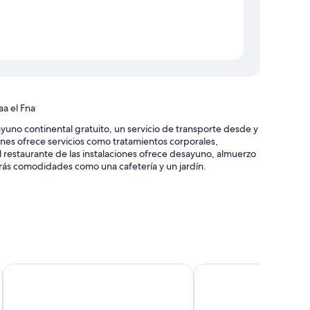
aa el Fna
yuno continental gratuito, un servicio de transporte desde y
ciones ofrece servicios como tratamientos corporales,
l restaurante de las instalaciones ofrece desayuno, almuerzo
drás comodidades como una cafetería y un jardín.
, servicios de conserjería y consigna de equipaje
cepción
y asistencia turística y para la compra de entradas
Riad Bab 54
The Little Hara