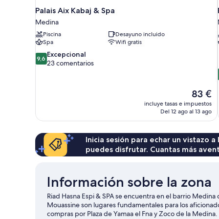
Palais Aix Kabaj & Spa
Medina
Piscina
Desayuno incluido
Spa
Wifi gratis
9.6
Excepcional
9,6
sobre
23 comentarios
10,
Excepcional,
23 comentarios
El
83 €
precio
incluye tasas e impuestos
actual
Del 12 ago al 13 ago
es
de
83 €
Inicia sesión para echar un vistazo a
puedes disfrutar. Cuantas más aven
Información sobre la zona
Riad Hasna Espi & SPA se encuentra en el barrio Medina 
Mouassine son lugares fundamentales para los aficionado
compras por Plaza de Yamaa el Fna y Zoco de la Medina. 