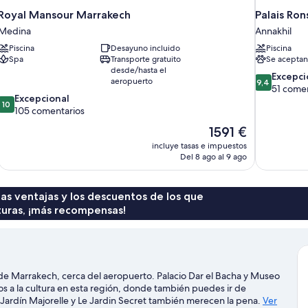
Royal Mansour Marrakech
Palais Ron
Medina
Annakhil
Piscina
Desayuno incluido
Piscina
Spa
Transporte gratuito
Se aceptan
desde/hasta el
9.4
Excepci
aeropuerto
9,4
sobre
51 comen
10.0
Excepcional
10,
10
sobre
105 comentarios
Excepcional
10,
51 comentar
El
1591 €
Excepcional,
precio
incluye tasas e impuestos
105 comentarios
actual
Del 8 ago al 9 ago
es
de
1591 €
 las ventajas y los descuentos de los que
turas, ¡más recompensas!
de Marrakech, cerca del aeropuerto. Palacio Dar el Bacha y Museo
s a la cultura en esta región, donde también puedes ir de
Jardín Majorelle y Le Jardin Secret también merecen la pena.
Ver