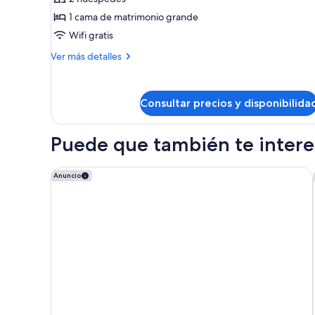
estándar
1 cama de matrimonio grande
doble,
Wifi gratis
baño
privado
Más
Ver más detalles
detalles
de
Habitación
Consultar precios y disponibilida
estándar
doble,
baño
Puede que también te interes
privado
Palais Aix Kabaj & Spa
Anuncio