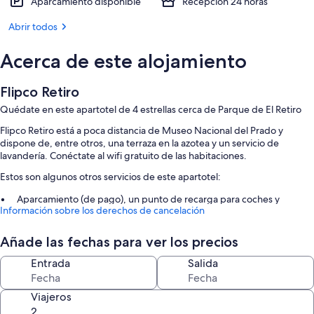
Aparcamiento disponible
Recepción 24 horas
Abrir todos
Acerca de este alojamiento
Flipco Retiro
Quédate en este apartotel de 4 estrellas cerca de Parque de El Retiro
Flipco Retiro está a poca distancia de Museo Nacional del Prado y
dispone de, entre otros, una terraza en la azotea y un servicio de
lavandería. Conéctate al wifi gratuito de las habitaciones.
Estos son algunos otros servicios de este apartotel:
Aparcamiento (de pago), un punto de recarga para coches y
Información sobre los derechos de cancelación
asistencia turística y para la compra de entradas
Muebles de exterior, servicios de conserjería y espacios sin humos
Añade las fechas para ver los precios
Consigna de equipaje, un servicio de recepción las 24 horas y 2 salas
de reuniones
Entrada
Salida
Características de la habitación
Viajeros
Las 75 habitaciones brindan comodidades tales como wifi gratis.