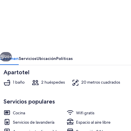
imágenes
de
Flipco
Retiro
erior
Siguiente
20+
Resumen
Servicios
Ubicación
Políticas
Apartotel
1 baño
2 huéspedes
20 metros cuadrados
Servicios populares
Cocina
Wifi gratis
Interior
Servicios de lavandería
Espacio al aire libre