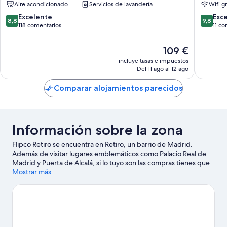
Aire acondicionado
Servicios de lavandería
Wifi gr
gaiaroo
Leganes
8.8
9.8
Excelente
Exc
8,8
9,8
sobre
sobre
118 comentarios
11 co
10,
10,
Excelente,
Excepcio
El
109 €
118 comentarios
11 comen
precio
incluye tasas e impuestos
actual
Del 11 ago al 12 ago
es
de
Comparar alojamientos parecidos
109 €
Información sobre la zona
Flipco Retiro se encuentra en Retiro, un barrio de Madrid.
Además de visitar lugares emblemáticos como Palacio Real de
Madrid y Puerta de Alcalá, si lo tuyo son las compras tienes que
pasar por Gran Vía y Mercado de San Miguel. ¿Te apetece
Mostrar más
disfrutar de un evento especial? Puedes buscar el calendario de
Movistar Arena o Estadio Santiago Bernabéu.
Ver guía de viaje
de Madrid
Ver más apartoteles en Madrid