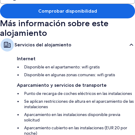
Además, otros de los servicios de los que disfrutarás en todas las
Comprobar disponibilidad
habitaciones incluyen:
Más información sobre este
Baños con secadores de pelo y champú
Cocinas básicas, frigoríficos y lavavajillas
alojamiento
Servicios del alojamiento
Internet
Disponible en el apartamento: wifi gratis
Disponible en algunas zonas comunes: wifi gratis
Aparcamiento y servicios de transporte
Punto de recarga de coches eléctricos en las instalaciones
Se aplican restricciones de altura en el aparcamiento de las
instalaciones
Aparcamiento en las instalaciones disponible previa
solicitud
Aparcamiento cubierto en las instalaciones (EUR 20 por
noche)