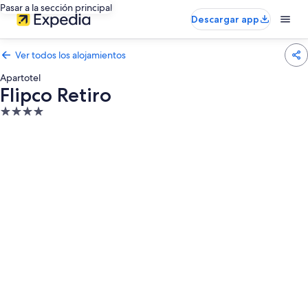
Pasar a la sección principal
Descargar app
Ver todos los alojamientos
Apartotel
Flipco Retiro
Alojamiento
de
4.0 estrellas
Galería
de