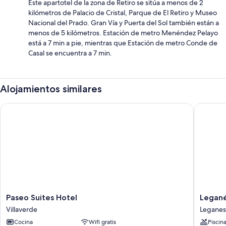
Este apartotel de la zona de Retiro se sitúa a menos de 2
kilómetros de Palacio de Cristal, Parque de El Retiro y Museo
Nacional del Prado. Gran Vía y Puerta del Sol también están a
menos de 5 kilómetros. Estación de metro Menéndez Pelayo
está a 7 min a pie, mientras que Estación de metro Conde de
Casal se encuentra a 7 min.
Alojamientos similares
Paseo Suites Hotel
Leganés 
Paseo
Leganés
Paseo Suites Hotel
Legané
Suites
Urban
Villaverde
Leganes
Hotel
Apartme
Cocina
Wifi gratis
Piscin
Villaverde
by