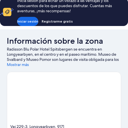
Inicia sesión para echar un vistazo a las ventajas y los
descuentos de los que puedes disfrutar. Cuantas más
aventuras, ¡más recompensas!
Iniciar sesión
Registrarme gratis
Información sobre la zona
Radisson Blu Polar Hotel Spitsbergen se encuentra en
Longyearbyen, en el centro y en el paseo marítimo. Museo de
Svalbard y Museo Pomor son lugares de visita obligada para los
aficionados a la cultura; añádelos a tu itinerario junto con Capilla.
Mostrar más
También merece la pena acercarse a Universidad Central de
Svalbard y Iglesia de Svalbard. Al estar junto a la montaña,
podrás acercarte y disfrutar del esquí de fondo y del esquí
alpino, o realizar actividades al aire libre, como el descenso en
trineo y los paseos en moto de nieve.
Ver guía de viaje de
Longyearbyen
Vei 229-3, Longyearbyen, 9171