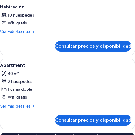
Habitación
10 huéspedes
Wifi gratis
Más
Ver más detalles
detalles
de
Consultar precios y disponibilidad
Habitación
Abrir
Escritorio, espacio para trabajar con u
6
Apartment
todas
40 m²
las
2 huéspedes
fotos
de
1 cama doble
Apartment
Wifi gratis
Más
Ver más detalles
detalles
de
Consultar precios y disponibilidad
Apartment