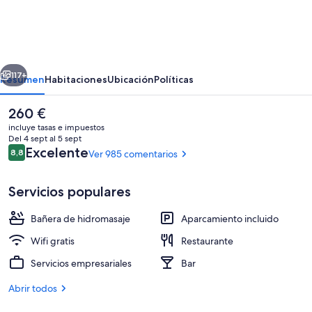
Blu
Polar
Hotel
erior
Siguiente
Spitsbergen
117+
Resumen
Habitaciones
Ubicación
Políticas
El
260 €
precio
incluye tasas e impuestos
actual
Del 4 sept al 5 sept
es
Comentarios
Excelente
8,8
Ver 985 comentarios
8,8 de 10
de
260 €
Servicios populares
Bañera de hidromasaje
Aparcamiento incluido
Se sirven desayunos, almuerzos y cena
Wifi gratis
Restaurante
Servicios empresariales
Bar
Abrir todos