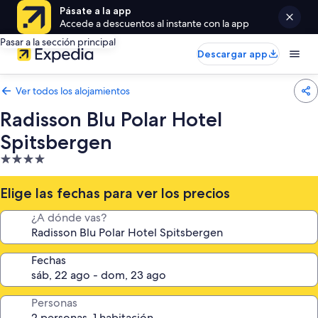
Pásate a la app
Accede a descuentos al instante con la app
Pasar a la sección principal
Descargar app
Ver todos los alojamientos
Radisson Blu Polar Hotel
Spitsbergen
Alojamiento
de
4.0 estrellas
Elige las fechas para ver los precios
¿A dónde vas?
Fechas
Personas