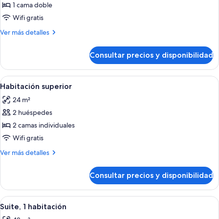
de
1 cama doble
Apartamento
Wifi gratis
Más
Ver más detalles
detalles
de
Consultar precios y disponibilidad
Apartamento
Abrir
Habitación de hotel con una cama gra
6
Habitación superior
todas
24 m²
las
2 huéspedes
fotos
de
2 camas individuales
Habitación
Wifi gratis
superior
Más
Ver más detalles
detalles
de
Consultar precios y disponibilidad
Habitación
superior
Abrir
Suite, 1 habitación | Escritorio, espaci
10
Suite, 1 habitación
todas