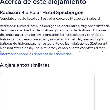
Acerca de este alojamiento
Radisson Blu Polar Hotel Spitsbergen
Quédate en este hotel de 4 estrellas cerca de Museo de Svalbard
Radisson Blu Polar Hotel Spitsbergen se encuentra a muy poca distancia
de Universidad Central de Svalbard y de Iglesia de Svalbard. Dispone
de, entre otros, una terraza, tiendas en las instalaciones y servicio de
tintorería. Si quieres descansar y relajarte, ¡genial! Hay una sauna y 2
bañeras de hidromasaje. El restaurante de las instalaciones (Restaurant
Nansen) ofrece desayuno, almuerzo y cena y cuenta con vistas al mar.
Encontrarás comodidades como una chimenea en el vestíbulo y un bar.
Información sobre los derechos de cancelación
Además, podrás conectarte al wifi gratuito de las habitaciones.
Estos son algunos otros servicios de este hotel:
Alojamientos similares
Aparcamiento gratis
Coal Miners Cabins
Mary-Ann
Un servicio de transporte desde y hasta el aeropuerto (de pago), un
punto de recarga para coches y un servicio de recepción las 24
horas
Una tienda de recuerdos, asistencia turística y para la compra de
entradas y servicios de conserjería
Los huéspedes destacan la amabilidad del personal