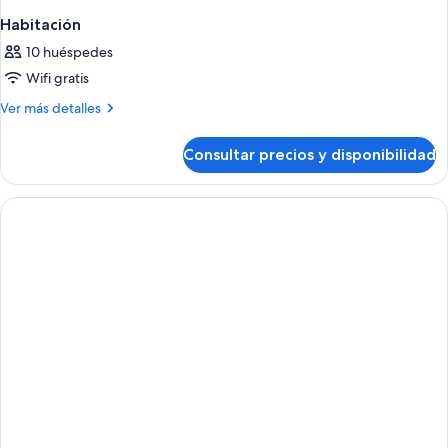
Habitación
10 huéspedes
Wifi gratis
Más
Ver más detalles
detalles
de
Consultar precios y disponibilidad
Habitación