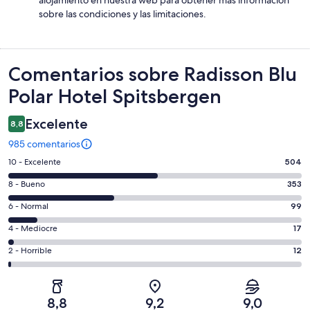
alojamiento en nuestra web para obtener más información
sobre las condiciones y las limitaciones.
Comentarios
Comentarios sobre Radisson Blu
Polar Hotel Spitsbergen
Excelente
8,8
985 comentarios
504
10 - Excelente
504
comentarios
353
8 - Bueno
353
de
comentarios
un
99
6 - Normal
99
de
total
comentarios
un
17
4 - Mediocre
17
de
de
total
comentarios
985
un
12
2 - Horrible
12
de
de
con
total
comentarios
985
un
una
de
de
con
total
puntuación
985
un
una
de
8,8
9,2
9,0
de
con
total