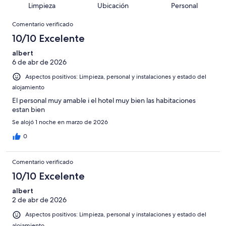
puntuación
985
Limpieza
Ubicación
Personal
10
una
de
de
con
Comentarios
-
puntuación
985
8
Comentario verificado
una
Excelente
de
con
-
puntuación
10/10 Excelente
6
una
Bueno
de
-
puntuación
albert
4
Normal
6 de abr de 2026
de
-
2
Aspectos positivos: Limpieza, personal y instalaciones y estado del
Mediocre
-
alojamiento
Horrible
El personal muy amable i el hotel muy bien las habitaciones
estan bien
Se alojó 1 noche en marzo de 2026
0
Comentario verificado
10/10 Excelente
albert
2 de abr de 2026
Aspectos positivos: Limpieza, personal y instalaciones y estado del
alojamiento