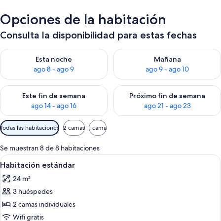
Opciones de la habitación
Consulta la disponibilidad para estas fechas
Consulta la disponibilidad para esta noche, ago 8 - ago 9
Consulta la disponibilidad pa
Esta noche
Mañana
ago 8 - ago 9
ago 9 - ago 10
Consulta la disponibilidad para este fin de semana, ago 14 - a
Consulta la disponibilidad par
Este fin de semana
Próximo fin de semana
ago 14 - ago 16
ago 21 - ago 23
Filtros
Todas las habitaciones
2 camas
1 cama
disponibles
para
Se muestran 8 de 8 habitaciones
las
Abrir
Habitación de hotel con cama, escritori
11
Habitación estándar
habitaciones
todas
24 m²
las
3 huéspedes
fotos
de
2 camas individuales
Habitación
Wifi gratis