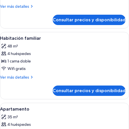
estándar
Más
Ver más detalles
detalles
de
Consultar precios y disponibilidad
Habitación
estándar
Abrir
Habitación de hotel con cama, televiso
12
Habitación familiar
todas
48 m²
las
4 huéspedes
fotos
de
1 cama doble
Habitación
Wifi gratis
familiar
Más
Ver más detalles
detalles
de
Consultar precios y disponibilidad
Habitación
familiar
Abrir
Una habitación de hotel con cabecera
11
Apartamento
todas
35 m²
las
4 huéspedes
fotos