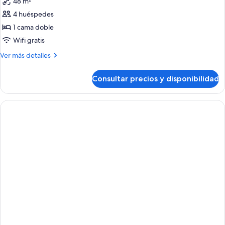
48 m²
las
4 huéspedes
fotos
de
1 cama doble
Suite,
Wifi gratis
1
Más
Ver más detalles
habitación
detalles
de
Consultar precios y disponibilidad
Suite,
1
habitación