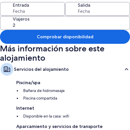
Lake Mojave
Entrada
Salida
Otman
Golf
Viajeros
Miniature golf
Zip lining
Las Vegas - 1:30hrs
Grand Canyon -3:20hrs
Comprobar disponibilidad
Zion National Park - 4hrs
Los Angles/ Newport Beach/ Huntington Beach California-4hrs
Más información sobre este
And many other Trail hiking, biking, States and National Parks.
alojamiento
Servicios del alojamiento
Piscina/spa
Bañera de hidromasaje
Piscina compartida
Internet
Disponible en la casa: wifi
Aparcamiento y servicios de transporte