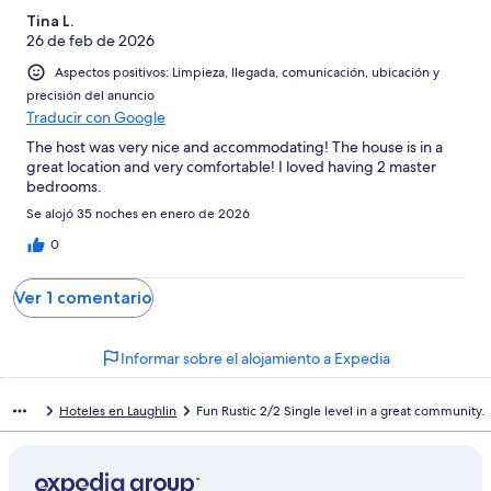
6
una
Bueno
de
Tina L.
-
puntuación
4
26 de feb de 2026
Normal
de
-
2
Aspectos positivos: Limpieza, llegada, comunicación, ubicación y
Mediocre
-
precisión del anuncio
Traducir con Google
Horrible
The host was very nice and accommodating! The house is in a
great location and very comfortable! I loved having 2 master
bedrooms.
Se alojó 35 noches en enero de 2026
0
Ver 1 comentario
Informar sobre el alojamiento a Expedia
Hoteles en Laughlin
Fun Rustic 2/2 Single level in a great community.