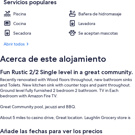
Servicios populares
Piscina
Bañera de hidromasaje
Cocina
Lavadora
Secadora
Se aceptan mascotas
Abrir todos
Acerca de este alojamiento
Fun Rustic 2/2 Single level in a great community.
Recently renovated with Wood floors throughout, new bathroom sinks
and Toilets. New kitchen sink with counter tops and paint throughout.
Ground level fully furnished 2 bedroom 2 bathroom. TV in Each
bedroom with Amazon Fire TV.
Great Community pool, jacuzzi and BBQ.
About 5 miles to casino drive, Great location. Laughlin Grocery store is
walking distance.
Añade las fechas para ver los precios
Things to do....