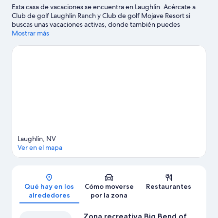
Esta casa de vacaciones se encuentra en Laughlin. Acércate a
Club de golf Laughlin Ranch y Club de golf Mojave Resort si
buscas unas vacaciones activas, donde también puedes
acercarte a atractivos turísticos como Laberintos de Laughlin y
Mostrar más
Centro de entretenimiento para niños Kids Quest. ¿Te apetece
disfrutar de un evento especial? Puedes consultar el calendario
de E Center o Anderson Auto Group Fieldhouse. Tendrás la
oportunidad de disfrutar del agua realizando actividades como
kayak o esnórquel, pero también podrás vivir grandes aventuras
practicando la caza o el ciclismo en las inmediaciones.
Ver guía
de viaje de Laughlin
Ver más casas de vacaciones en Laughlin
Laughlin, NV
Ver en el mapa
Mapa
Qué hay en los
Cómo moverse
Restaurantes
alrededores
por la zona
Zona recreativa Big Bend of