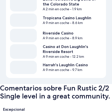
the Colorado State
A 2 min en coche
- 1.9 km
Tropicana Casino Laughlin
A 9 min en coche
- 8.6 km
Riverside Casino
A 9 min en coche
- 8.9 km
Casino at Don Laughlin's
Riverside Resort
A 9 min en coche
- 12.2 km
Harrah's Laughlin Casino
A 9 min en coche
- 9.7 km
Comentarios sobre Fun Rustic 2/2
Single level in a great community.
Comentarios
Excepcional