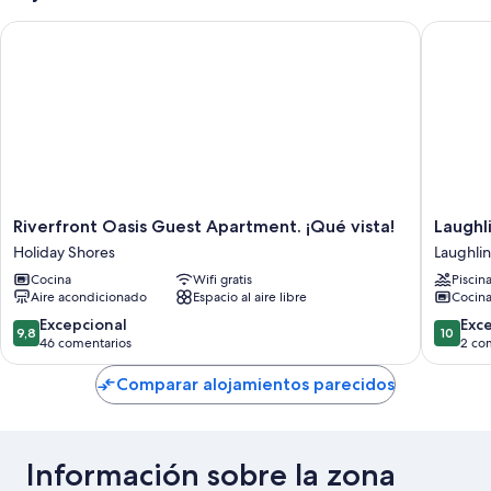
Riverfront Oasis Guest Apartment. ¡Qué vista!
Laughlin
Riverfront
Laughlin
Riverfront Oasis Guest Apartment. ¡Qué vista!
Laughl
Oasis
Mtn
Holiday Shores
Laughlin
Guest
Getaway
Cocina
Wifi gratis
Piscin
Apartment.
2
Aire acondicionado
Espacio al aire libre
Cocin
¡Qué
Mi
vista!
to
9.8
10.0
Excepcional
Exc
9,8
10
Holiday
Colorad
sobre
sobre
46 comentarios
2 co
Shores
River
10,
10,
Laughlin
Excepcional,
Excepcio
Comparar alojamientos parecidos
46 comentarios
2 comen
Información sobre la zona