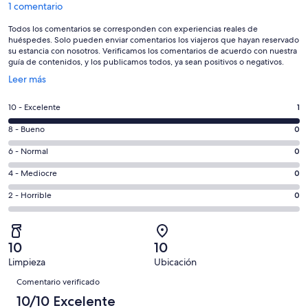
1 comentario
Todos los comentarios se corresponden con experiencias reales de
huéspedes. Solo pueden enviar comentarios los viajeros que hayan reservado
su estancia con nosotros. Verificamos los comentarios de acuerdo con nuestra
guía de contenidos, y los publicamos todos, ya sean positivos o negativos.
Se
Leer más
abre
en
1
10 - Excelente
1
una
comentarios
ventana
0
8 - Bueno
0
de
nueva
comentarios
un
0
6 - Normal
0
de
total
comentarios
un
0
4 - Mediocre
0
de
de
total
comentarios
1
un
0
2 - Horrible
0
de
de
con
total
comentarios
1
un
una
de
de
con
total
puntuación
1
un
una
de
10
10
de
con
total
puntuación
1
Limpieza
Ubicación
10
una
de
de
Comentarios
con
-
puntuación
1
Comentario verificado
8
una
Excelente
de
con
10/10 Excelente
-
puntuación