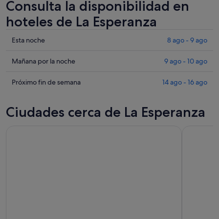
Consulta la disponibilidad en
hoteles de La Esperanza
Comprueba
Esta noche
8 ago - 9 ago
los
precios
Comprueba
Mañana por la noche
9 ago - 10 ago
en
los
La
precios
Comprueba
Próximo fin de semana
14 ago - 16 ago
Esperanza
en
los
para
La
precios
Ciudades cerca de La Esperanza
esta
Esperanza
en
noche,
para
La
8
mañana
Esperanza
ago
por
para
-
la
el
9
noche,
próximo
ago
9
fin
ago
de
-
semana,
10
14
ago
ago