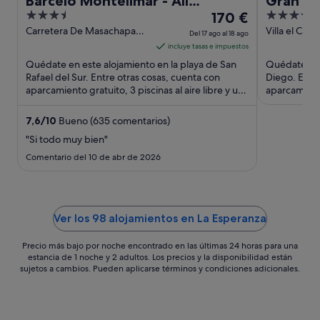
Barceló Montelimar - All
Gran Pa
3.5
El
3.5
Inclusive
170 €
Homes
out
precio
out
Carretera De Masachapa
Villa el Car
Del 17 ago al 18 ago
Km 65 San Rafael del Sur
to Masachapa
of
es
of
incluye tasas e impuestos
Carmen
5
de
5
Quédate en este alojamiento en la playa de San
Quédate en 
170 €
Rafael del Sur. Entre otras cosas, cuenta con
Diego. Entre
aparcamiento gratuito, 3 piscinas al aire libre y una
por
aparcamiento
playa privada. ...
spa completo
noche
del
7,6
/
10
Bueno (635 comentarios)
17
"Si todo muy bien"
ago
Comentario del 10 de abr de 2026
al
18
ago
Ver los 98 alojamientos en La Esperanza
Precio más bajo por noche encontrado en las últimas 24 horas para una
estancia de 1 noche y 2 adultos. Los precios y la disponibilidad están
sujetos a cambios. Pueden aplicarse términos y condiciones adicionales.