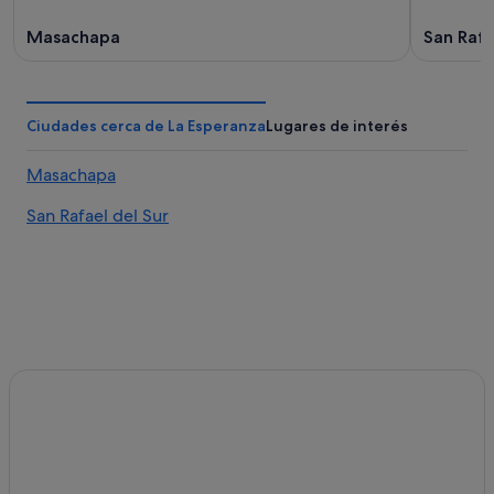
-
Masachapa
San Rafa
16
ago
Ciudades cerca de La Esperanza
Lugares de interés
Masachapa
San Rafael del Sur