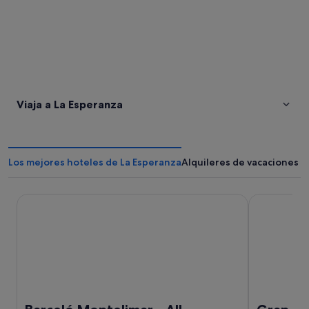
Viaja a La Esperanza
Los mejores hoteles de La Esperanza
Alquileres de vacaciones e
Barceló Montelimar - All Inclusive
Gran Pacifi