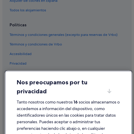
Alquiler de coches en España
Todos los alojamientos
Políticas
Términos y condiciones generales (excepto para reservas de Vrbo)
Términos y condiciones de Vrbo
Accesibilidad
Privacidad
Cookies
Nos preocupamos por tu
Condiciones de uso
privacidad
Información legal/contacto
Pautas sobre el contenido y cómo denunciar contenido
Tanto nosotros como nuestros
16
socios almacenamos o
accedemos a información del dispositivo, como
identificadores únicos en las cookies para tratar datos
Ayuda
personales. Puedes aceptar o administrar tus
Ayuda
preferencias haciendo clic abajo o, en cualquier