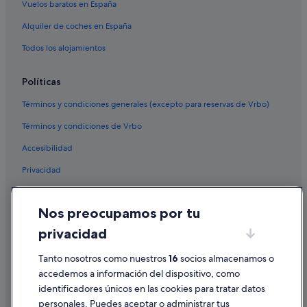
Vuelos baratos en España
Alquiler de coches en España
Todos los alojamientos
Políticas
Términos y condiciones generales (excepto para reservas de Vrbo)
Términos y condiciones de Vrbo
Accesibilidad
Privacidad
Cookies
Nos preocupamos por tu
Condiciones de uso
privacidad
Información legal/contacto
Pautas sobre el contenido y cómo denunciar contenido
Tanto nosotros como nuestros
16
socios almacenamos o
accedemos a información del dispositivo, como
identificadores únicos en las cookies para tratar datos
Ayuda
personales. Puedes aceptar o administrar tus