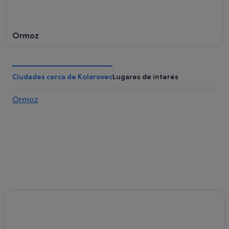
ago
Ormoz
Ciudades cerca de Kolarovec
Lugares de interés
Ormoz