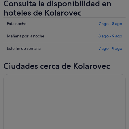
Consulta la disponibilidad en
hoteles de Kolarovec
Comprueba
Esta noche
7 ago - 8 ago
los
precios
Comprueba
Mañana por la noche
8 ago - 9 ago
en
los
Kolarovec
precios
Comprueba
Este fin de semana
7 ago - 9 ago
para
en
los
esta
Kolarovec
precios
Ciudades cerca de Kolarovec
noche,
para
en
7
mañana
Kolarovec
ago
por
para
-
la
este
8
noche,
fin
ago
8
de
ago
semana,
-
7
9
ago
ago
-
9