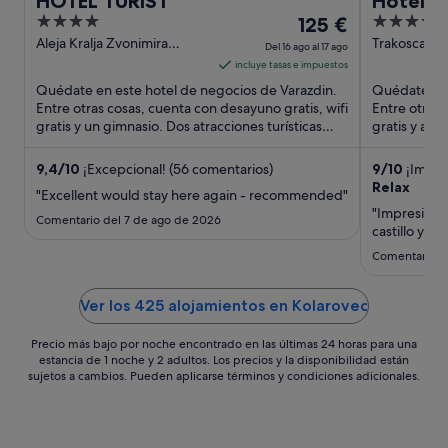
HOTEL TURIST
Hotel T
4
El
4
125 €
out
precio
out
Aleja Kralja Zvonimira
Trakoscan 5
Del 16 ago al 17 ago
Varazdin Varaždinska
of
es
of
incluye tasas e impuestos
županija
5
de
5
Quédate en este hotel de negocios de Varazdin.
Quédate en 
125 €
Entre otras cosas, cuenta con desayuno gratis, wifi
Entre otras 
gratis y un gimnasio. Dos atracciones turísticas
por
gratis y apa
populares ...
turísticas ...
noche
del
9,4
/
10
¡Excepcional! (56 comentarios)
9
/
10
¡Impre
Relax
16
"Excellent would stay here again - recommended"
ago
"Impresionan
Comentario del 7 de ago de 2026
al
castillo y en
17
Comentario d
ago
Ver los 425 alojamientos en Kolarovec
Precio más bajo por noche encontrado en las últimas 24 horas para una
estancia de 1 noche y 2 adultos. Los precios y la disponibilidad están
sujetos a cambios. Pueden aplicarse términos y condiciones adicionales.