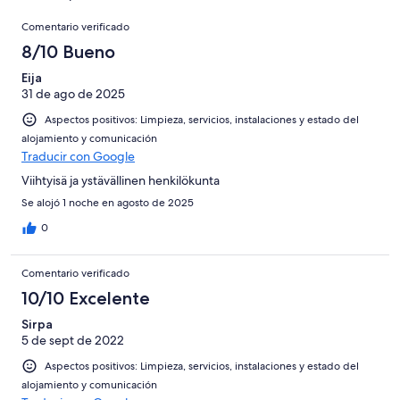
10
una
de
de
con
Comentarios
-
puntuación
18
8
Comentario verificado
una
Excelente
de
con
-
puntuación
8/10 Bueno
6
una
Bueno
de
-
puntuación
Eija
4
Normal
31 de ago de 2025
de
-
2
Aspectos positivos: Limpieza, servicios, instalaciones y estado del
Mediocre
-
alojamiento y comunicación
Horrible
Traducir con Google
Viihtyisä ja ystävällinen henkilökunta
Se alojó 1 noche en agosto de 2025
0
Comentario verificado
10/10 Excelente
Sirpa
5 de sept de 2022
Aspectos positivos: Limpieza, servicios, instalaciones y estado del
alojamiento y comunicación