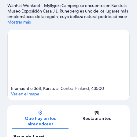
Wanhat Wehkeet - Myllyjoki Camping se encuentra en Karstula.
Museo Exposición Casa J.L. Runeberg es uno de los lugares más
emblemáticos de la región, cuya belleza natural podrás admirar
en Estanques de Julma y Playa de Lossi.
Mostrar más
Ver guía de viaje de
Karstula
Ver más campings de autocaravanas en Karstula
Erämäentie 368, Karstula, Central Finland, 43500
Ver en el mapa
Mapa
Qué hay en los
Restaurantes
alrededores
Playa de Lossi