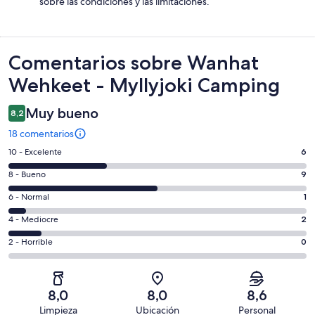
sobre las condiciones y las limitaciones.
Comentarios
Comentarios sobre Wanhat
Wehkeet - Myllyjoki Camping
Muy bueno
8,2
18 comentarios
6
10 - Excelente
6
comentarios
9
8 - Bueno
9
de
comentarios
un
1
6 - Normal
1
de
total
comentarios
un
2
4 - Mediocre
2
de
de
total
comentarios
18
un
0
2 - Horrible
0
de
de
con
total
comentarios
18
un
una
de
de
con
total
puntuación
18
un
una
de
8,0
8,0
8,6
de
con
total
puntuación
18
Limpieza
Ubicación
Personal