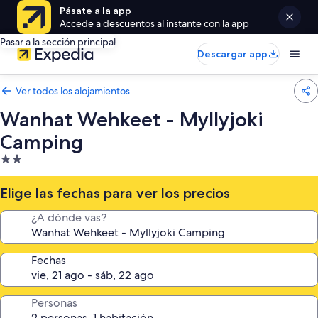
Pásate a la app
Accede a descuentos al instante con la app
Pasar a la sección principal
Descargar app
Ver todos los alojamientos
Wanhat Wehkeet - Myllyjoki
Camping
Alojamiento
de
2.0 estrellas
Elige las fechas para ver los precios
¿A dónde vas?
Fechas
Personas