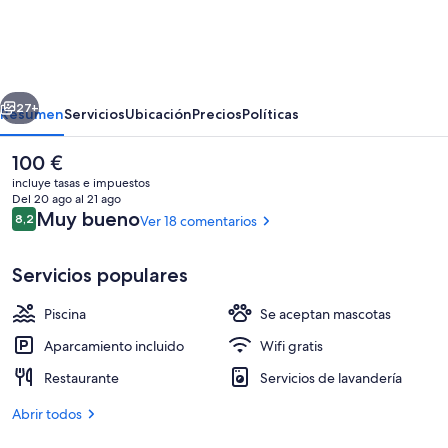
Wehkeet
-
Myllyjoki
erior
Siguiente
Camping
27+
Resumen
Servicios
Ubicación
Precios
Políticas
El
100 €
precio
incluye tasas e impuestos
actual
Del 20 ago al 21 ago
es
Comentarios
Muy bueno
8,2
Ver 18 comentarios
8,2 de 10
de
100 €
Servicios populares
Piscina
Se aceptan mascotas
Salón en el vestíbulo
Aparcamiento incluido
Wifi gratis
Restaurante
Servicios de lavandería
Abrir todos