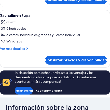
Tupa
Abrir
Una cabaña con paredes de madera, un
4
Saunallinen tupa
todas
60 m²
las
6 huéspedes
fotos
de
5 camas individuales grandes y 1 cama individual
Saunallinen
Wifi gratis
tupa
Más
Ver más detalles
detalles
de
Consultar precios y disponibilidad
Saunallinen
tupa
Inicia sesión para echar un vistazo a las ventajas y los
descuentos de los que puedes disfrutar. Cuantas más
aventuras, ¡más recompensas!
Iniciar sesión
Registrarme gratis
Información sobre la zona