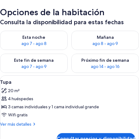
Opciones de la habitación
Consulta la disponibilidad para estas fechas
Consulta la disponibilidad para esta noche, ago 7 - ago 8
Consulta la disponibilidad pa
Esta noche
Mañana
ago 7 - ago 8
ago 8 - ago 9
Consulta la disponibilidad para este fin de semana, ago 7 - ag
Consulta la disponibilidad par
Este fin de semana
Próximo fin de semana
ago 7 - ago 9
ago 14 - ago 16
Abrir
Un porche cubierto con un banco de ma
2
Tupa
todas
20 m²
las
4 huéspedes
fotos
de
3 camas individuales y 1 cama individual grande
Tupa
Wifi gratis
Más
Ver más detalles
detalles
de
Consultar precios y disponibilidad