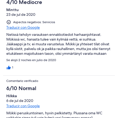
4/10 Mediocre
Minttu
23 de jul de 2020
Aspectos negativos: Servicios
Traducir con Google
Netissä tehdyn varauksen ennakkotiedot harhaanjohtavat.
Mökissä wc, hanasta tulee vain kylmää vettä, ei suihkua.
Jääkaappi ja tv, ei muuta varustelua. Mökki ja yhteiset tilat olivat
kyllä siistit, palvelu ok ja paikka rauhallinen, mutta jos olisi tiennyt
etukäteen majoituksen tason, olisi ymmärtänyt varata mukaan
retkivarusteet.
Se alojó 2 noches en julio de 2020
1
Comentario verificado
6/10 Normal
Hilkka
6 de jul de 2020
Traducir con Google
Mökki peruskuntoinen, hyvin pelkistetty. Plussana oma WC
vaikkakin sinne tuli vain kylmä vesi (aamupesu nopea).