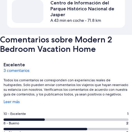
Centro de Información del
Parque Histórico Nacional de
Jasper
A 43 min en coche
- 71.8 km
Comentarios sobre Modern 2
Bedroom Vacation Home
Comentarios
Excelente
3 comentarios
Todos los comentarios se corresponden con experiencias reales de
huéspedes. Solo pueden enviar comentarios los viajeros que hayan reservado
su estancia con nosotros. Verificamos los comentarios de acuerdo con nuestra
guía de contenidos, y los publicamos todos, ya sean positivos o negativos.
Se
Leer más
abre
en
1
10 - Excelente
1
una
comentarios
ventana
2
8 - Bueno
2
de
nueva
comentarios