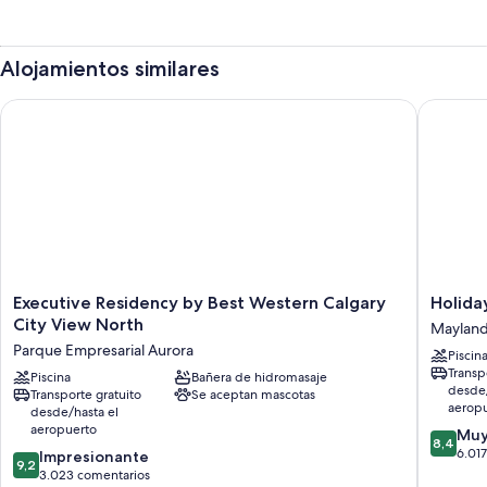
Alojamientos similares
Executive Residency by Best Western Calgary City View North
Holiday 
Executive
Holiday
Executive Residency by Best Western Calgary
Holida
Residency
Inn
City View North
Mayland
by
Calgary-
Parque Empresarial Aurora
Piscin
Best
Airport
Transp
Western
Piscina
Bañera de hidromasaje
by
desde/
Transporte gratuito
Se aceptan mascotas
Calgary
IHG
aerop
desde/hasta el
City
Maylan
aeropuerto
8.4
Muy
View
Heights
8,4
sobre
6.01
9.2
North
Impresionante
9,2
10,
sobre
Parque
3.023 comentarios