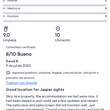
un
0
6 - Normal
0
de
total
comentarios
un
0
4 - Mediocre
0
de
de
total
comentarios
3
un
0
2 - Horrible
0
de
de
con
total
comentarios
3
un
una
de
de
con
total
puntuación
3
un
una
de
9,0
10
de
con
total
puntuación
3
Limpieza
Ubicación
10
una
de
de
Comentarios
con
-
puntuación
3
Comentario verificado
8
una
Excelente
de
con
8/10 Bueno
-
puntuación
6
una
Bueno
de
David R.
-
puntuación
4
9 de jul de 2023
Normal
de
-
2
Aspectos positivos: Limpieza, llegada, comunicación, ubicación y
Mediocre
-
precisión del anuncio
Traducir con Google
Horrible
Good location for Jasper sights
Very nice property, the accommodation we had were nice, it
had been stayed in and could use a few updates and repairs.
The patio door and patio screen did not function well., just
needs some adjustments. Overall a nice place to stay and had all