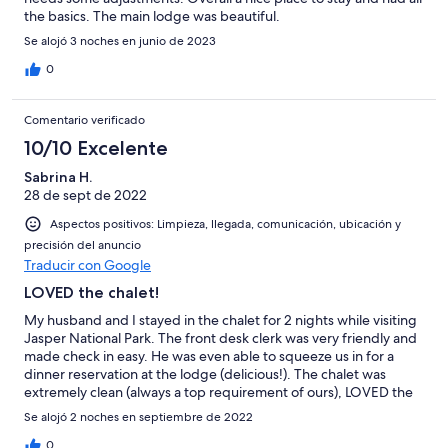
the basics. The main lodge was beautiful.
Se alojó 3 noches en junio de 2023
0
Comentario verificado
10/10 Excelente
Sabrina H.
28 de sept de 2022
Aspectos positivos: Limpieza, llegada, comunicación, ubicación y
precisión del anuncio
Traducir con Google
LOVED the chalet!
My husband and I stayed in the chalet for 2 nights while visiting
Jasper National Park. The front desk clerk was very friendly and
made check in easy. He was even able to squeeze us in for a
dinner reservation at the lodge (delicious!). The chalet was
extremely clean (always a top requirement of ours), LOVED the
decor, and the location was perfect for us. The landscapes are
Se alojó 2 noches en septiembre de 2022
absolutely stunning. There are grocery stores and additional
restaurants about 15 minutes away. Wifi was very spotty,
0