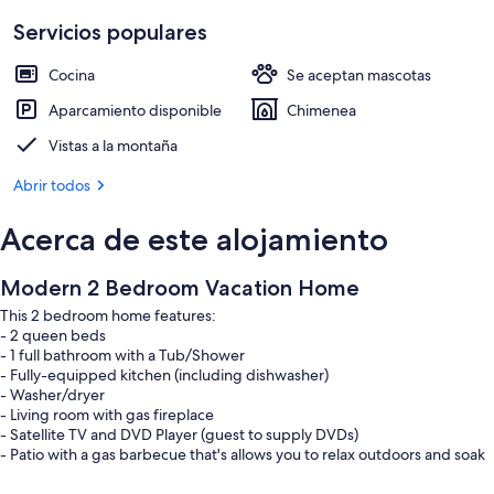
Servicios populares
Cocina
Se aceptan mascotas
Aparcamiento disponible
Chimenea
Vistas a la montaña
Abrir todos
Acerca de este alojamiento
Modern 2 Bedroom Vacation Home
This 2 bedroom home features:
- 2 queen beds
- 1 full bathroom with a Tub/Shower
- Fully-equipped kitchen (including dishwasher)
- Washer/dryer
- Living room with gas fireplace
- Satellite TV and DVD Player (guest to supply DVDs)
- Patio with a gas barbecue that's allows you to relax outdoors and soak
in all the wonder the Rockies have to offer