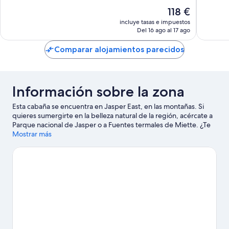
Muy
10,
Empresarial
El
118 €
bueno,
Impresionante,
Aurora
precio
6.017 co
3.023 comentarios
incluye tasas e impuestos
actual
Del 16 ago al 17 ago
es
de
Comparar alojamientos parecidos
118 €
Información sobre la zona
Esta cabaña se encuentra en Jasper East, en las montañas. Si
quieres sumergirte en la belleza natural de la región, acércate a
Parque nacional de Jasper o a Fuentes termales de Miette. ¿Te
apetece disfrutar de un evento especial? Puedes consultar el
Mostrar más
calendario de Pista de carreras Yellowhead o Centro Recreativo
Dr. Duncan Murray. Al estar junto a la montaña, podrás acercarte
y disfrutar del esquí de fondo, o probar actividades al aire libre
como el patinaje sobre hielo o el descenso en trineo.
Ver guía de
viaje de Jasper East
Ver más cabañas en Jasper East