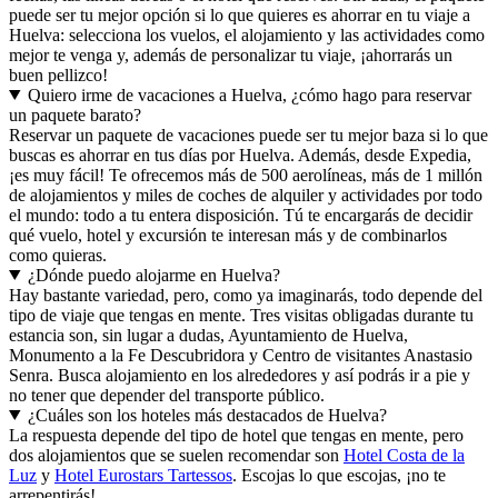
puede ser tu mejor opción si lo que quieres es ahorrar en tu viaje a
Huelva: selecciona los vuelos, el alojamiento y las actividades como
mejor te venga y, además de personalizar tu viaje, ¡ahorrarás un
buen pellizco!
Quiero irme de vacaciones a Huelva, ¿cómo hago para reservar
un paquete barato?
Reservar un paquete de vacaciones puede ser tu mejor baza si lo que
buscas es ahorrar en tus días por Huelva. Además, desde Expedia,
¡es muy fácil! Te ofrecemos más de 500 aerolíneas, más de 1 millón
de alojamientos y miles de coches de alquiler y actividades por todo
el mundo: todo a tu entera disposición. Tú te encargarás de decidir
qué vuelo, hotel y excursión te interesan más y de combinarlos
como quieras.
¿Dónde puedo alojarme en Huelva?
Hay bastante variedad, pero, como ya imaginarás, todo depende del
tipo de viaje que tengas en mente. Tres visitas obligadas durante tu
estancia son, sin lugar a dudas, Ayuntamiento de Huelva,
Monumento a la Fe Descubridora y Centro de visitantes Anastasio
Senra. Busca alojamiento en los alrededores y así podrás ir a pie y
no tener que depender del transporte público.
¿Cuáles son los hoteles más destacados de Huelva?
La respuesta depende del tipo de hotel que tengas en mente, pero
dos alojamientos que se suelen recomendar son
Hotel Costa de la
Luz
y
Hotel Eurostars Tartessos
. Escojas lo que escojas, ¡no te
arrepentirás!