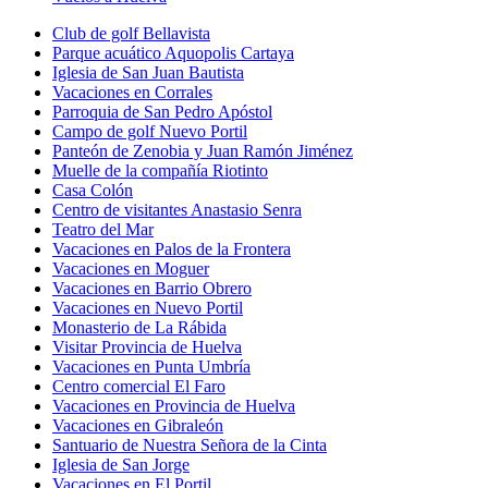
Club de golf Bellavista
Parque acuático Aquopolis Cartaya
Iglesia de San Juan Bautista
Vacaciones en Corrales
Parroquia de San Pedro Apóstol
Campo de golf Nuevo Portil
Panteón de Zenobia y Juan Ramón Jiménez
Muelle de la compañía Riotinto
Casa Colón
Centro de visitantes Anastasio Senra
Teatro del Mar
Vacaciones en Palos de la Frontera
Vacaciones en Moguer
Vacaciones en Barrio Obrero
Vacaciones en Nuevo Portil
Monasterio de La Rábida
Visitar Provincia de Huelva
Vacaciones en Punta Umbría
Centro comercial El Faro
Vacaciones en Provincia de Huelva
Vacaciones en Gibraleón
Santuario de Nuestra Señora de la Cinta
Iglesia de San Jorge
Vacaciones en El Portil