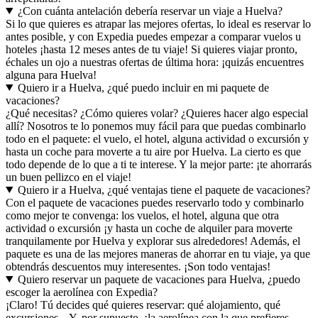
¿Con cuánta antelación debería reservar un viaje a Huelva?
Si lo que quieres es atrapar las mejores ofertas, lo ideal es reservar lo
antes posible, y con Expedia puedes empezar a comparar vuelos u
hoteles ¡hasta 12 meses antes de tu viaje! Si quieres viajar pronto,
échales un ojo a nuestras ofertas de última hora: ¡quizás encuentres
alguna para Huelva!
Quiero ir a Huelva, ¿qué puedo incluir en mi paquete de
vacaciones?
¿Qué necesitas? ¿Cómo quieres volar? ¿Quieres hacer algo especial
allí? Nosotros te lo ponemos muy fácil para que puedas combinarlo
todo en el paquete: el vuelo, el hotel, alguna actividad o excursión y
hasta un coche para moverte a tu aire por Huelva. La cierto es que
todo depende de lo que a ti te interese. Y la mejor parte: ¡te ahorrarás
un buen pellizco en el viaje!
Quiero ir a Huelva, ¿qué ventajas tiene el paquete de vacaciones?
Con el paquete de vacaciones puedes reservarlo todo y combinarlo
como mejor te convenga: los vuelos, el hotel, alguna que otra
actividad o excursión ¡y hasta un coche de alquiler para moverte
tranquilamente por Huelva y explorar sus alrededores! Además, el
paquete es una de las mejores maneras de ahorrar en tu viaje, ya que
obtendrás descuentos muy interesentes. ¡Son todo ventajas!
Quiero reservar un paquete de vacaciones para Huelva, ¿puedo
escoger la aerolínea con Expedia?
¡Claro! Tú decides qué quieres reservar: qué alojamiento, qué
excursiones... Y, por supuesto, ¡la aerolínea con la que prefieres