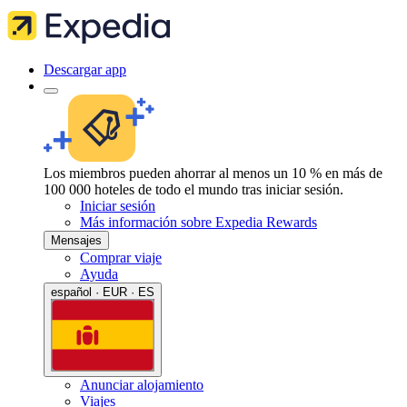
Descargar app
Los miembros pueden ahorrar al menos un 10 % en más de
100 000 hoteles de todo el mundo tras iniciar sesión.
Iniciar sesión
Más información sobre Expedia Rewards
Mensajes
Comprar viaje
Ayuda
español · EUR · ES
Anunciar alojamiento
Viajes