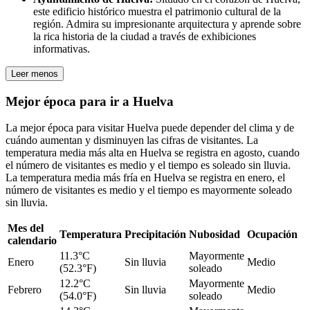
este edificio histórico muestra el patrimonio cultural de la
región. Admira su impresionante arquitectura y aprende sobre
la rica historia de la ciudad a través de exhibiciones
informativas.
Leer menos
Mejor época para ir a Huelva
La mejor época para visitar Huelva puede depender del clima y de
cuándo aumentan y disminuyen las cifras de visitantes. La
temperatura media más alta en Huelva se registra en agosto, cuando
el número de visitantes es medio y el tiempo es soleado sin lluvia.
La temperatura media más fría en Huelva se registra en enero, el
número de visitantes es medio y el tiempo es mayormente soleado
sin lluvia.
Mes del
Temperatura
Precipitación
Nubosidad
Ocupación
calendario
11.3°C
Mayormente
Enero
Sin lluvia
Medio
(52.3°F)
soleado
12.2°C
Mayormente
Febrero
Sin lluvia
Medio
(54.0°F)
soleado