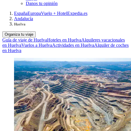
Danos tu opinión
España
Europa
Vuelo + Hotel
Expedia.es
Andalucía
Huelva
Organiza tu viaje
Guía de viaje de Huelva
Hoteles en Huelva
Alquileres vacacionales
en Huelva
Vuelos a Huelva
Actividades en Huelva
Alquiler de coches
en Huelva