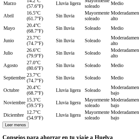
14.2°C
Mayormente
Marzo
Lluvia ligera
Medio
(57.6°F)
soleado
16.5°C
Mayormente
Moderadamen
Abril
Sin lluvia
(61.7°F)
soleado
alto
20.4°C
Mayo
Sin lluvia
Soleado
Medio
(68.7°F)
23.7°C
Moderadamen
Junio
Sin lluvia
Soleado
(74.7°F)
alto
26.6°C
Moderadamen
Julio
Sin lluvia
Soleado
(79.9°F)
alto
27.0°C
Agosto
Sin lluvia
Soleado
Medio
(80.6°F)
23.7°C
Septiembre
Sin lluvia
Soleado
Medio
(74.7°F)
20.4°C
Moderadamen
Octubre
Lluvia ligera
Soleado
(68.7°F)
bajo
15.3°C
Mayormente
Moderadamen
Noviembre
Lluvia ligera
(59.5°F)
soleado
bajo
12.7°C
Mayormente
Moderadamen
Diciembre
Lluvia ligera
(54.9°F)
soleado
bajo
Leer menos
Consejos para ahorrar en tu viaje a Huelva