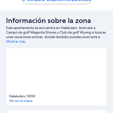
51 €
Información sobre la zona
Este apartamento se encuentra en Halekulani. Acércate a
Campo de golf Magenta Shores y Club de golf Wyong si buscas
unas vacaciones activas, donde también puedes acercarte a
atractivos turísticos como Punto de alimentación Pelican Plaza y
Mostrar más
Amazement.
Ver guía de viaje de Halekulani
Ver más apartamentos en Halekulani
Halekulani, NSW
Ver en el mapa