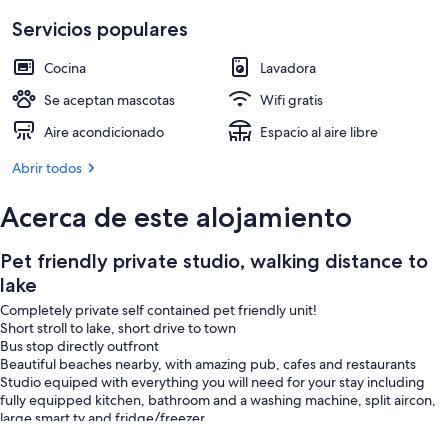
Servicios populares
Cocina
Lavadora
Se aceptan mascotas
Wifi gratis
Aire acondicionado
Espacio al aire libre
Abrir todos
Acerca de este alojamiento
Pet friendly private studio, walking distance to
lake
Completely private self contained pet friendly unit!
Short stroll to lake, short drive to town
Bus stop directly outfront
Beautiful beaches nearby, with amazing pub, cafes and restaurants
Studio equiped with everything you will need for your stay including
fully equipped kitchen, bathroom and a washing machine, split aircon,
large smart tv and fridge/freezer
Grassed area for dog with shelter from sun, and fully fenced backyard