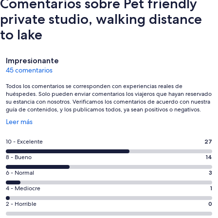
Comentarios sobre Pet friendly
private studio, walking distance
to lake
Comentarios
Impresionante
45 comentarios
Todos los comentarios se corresponden con experiencias reales de
huéspedes. Solo pueden enviar comentarios los viajeros que hayan reservado
su estancia con nosotros. Verificamos los comentarios de acuerdo con nuestra
guía de contenidos, y los publicamos todos, ya sean positivos o negativos.
Se
Leer más
abre
en
27
10 - Excelente
27
una
comentarios
ventana
14
8 - Bueno
14
de
nueva
comentarios
un
3
6 - Normal
3
de
total
comentarios
un
1
4 - Mediocre
1
de
de
total
comentarios
45
un
0
2 - Horrible
0
de
de
con
total
comentarios