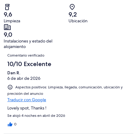
45
un
una
de
de
con
total
puntuación
45
un
una
de
9,6
9,2
de
con
total
puntuación
45
Limpieza
Ubicación
10
una
de
de
con
-
puntuación
45
8
una
9,0
Excelente
de
con
-
puntuación
Instalaciones y estado del
6
una
Bueno
de
alojamiento
-
puntuación
Comentarios
4
Normal
de
Comentario verificado
-
2
10/10 Excelente
Mediocre
-
Dan R.
Horrible
6 de abr de 2026
Aspectos positivos: Limpieza, llegada, comunicación, ubicación y
precisión del anuncio
Traducir con Google
Lovely spot, Thanks !
Se alojó 4 noches en abril de 2026
0