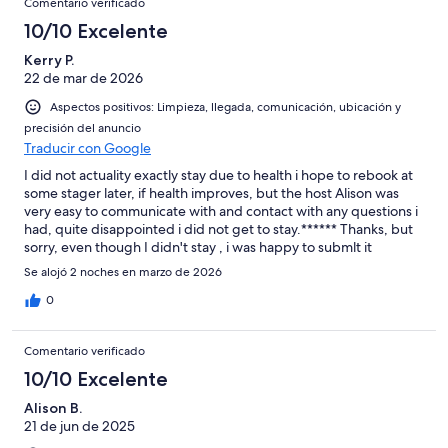
Comentario verificado
10/10 Excelente
Kerry P.
22 de mar de 2026
Aspectos positivos: Limpieza, llegada, comunicación, ubicación y
precisión del anuncio
Traducir con Google
I did not actuality exactly stay due to health i hope to rebook at
some stager later, if health improves, but the host Alison was
very easy to communicate with and contact with any questions i
had, quite disappointed i did not get to stay.****** Thanks, but
sorry, even though I didn't stay , i was happy to submlt it
because on Wednesday the 18th i was diagnosed terminal and
Se alojó 2 noches en marzo de 2026
currently in Wyong hospital with a cracked pelviis and Allison
aws very helpful. Anyone can see how clean the room is by the
0
photos and the price was great for someone on the pension and
their support dogs.
Comentario verificado
10/10 Excelente
Alison B.
21 de jun de 2025