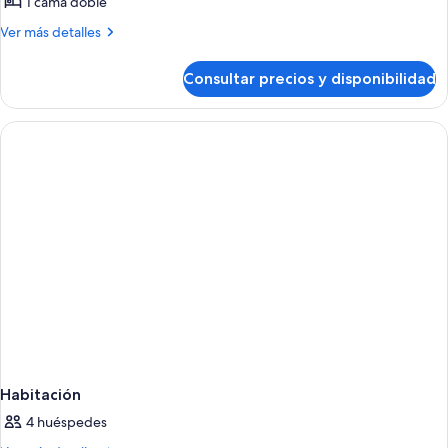
de
1 cama doble
Bungalow
Más
Ver más detalles
detalles
de
Consultar precios y disponibilidad
Bungalow
Habitación
4 huéspedes