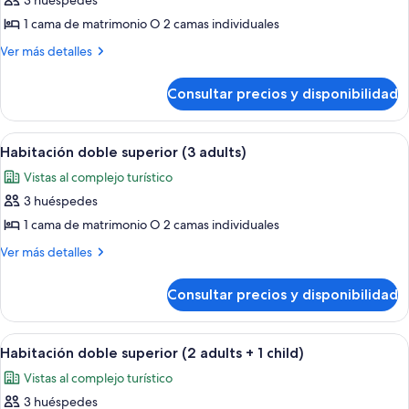
3 huéspedes
fotos
de
1 cama de matrimonio O 2 camas individuales
Habitación
Más
Ver más detalles
estándar
detalles
de
doble
Consultar precios y disponibilidad
Habitación
(2
estándar
adults
doble
Abrir
Habitación de hotel con una cama, dos
1
+
(2
Habitación doble superior (3 adults)
todas
adults
1
Vistas al complejo turístico
+
las
child)
1
3 huéspedes
fotos
child)
de
1 cama de matrimonio O 2 camas individuales
Habitación
Más
Ver más detalles
doble
detalles
de
superior
Consultar precios y disponibilidad
Habitación
(3
doble
adults)
superior
Abrir
Habitación de hotel con una cama, dos
1
(3
Habitación doble superior (2 adults + 1 child)
todas
adults)
Vistas al complejo turístico
las
3 huéspedes
fotos