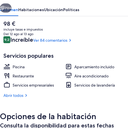
Salamanca
erior
Siguiente
70+
Resumen
Habitaciones
Ubicación
Políticas
El
98 €
precio
incluye tasas e impuestos
actual
Del 12 ago al 13 ago
es
Comentarios
Increíble
9,2
Ver 84 comentarios
9,2 de 10
de
98 €
Servicios populares
Piscina
Aparcamiento incluido
Restaurante
Restaurante
Aire acondicionado
Servicios empresariales
Servicios de lavandería
Abrir todos
Opciones de la habitación
Consulta la disponibilidad para estas fechas