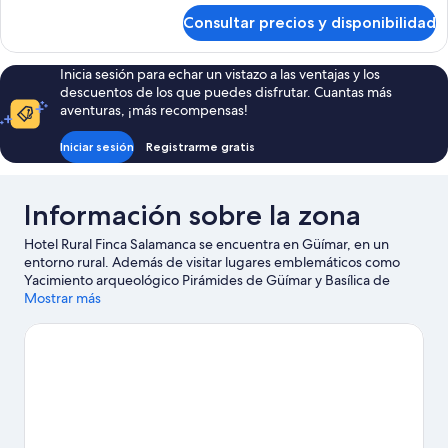
de
Consultar precios y disponibilidad
Habitación
Inicia sesión para echar un vistazo a las ventajas y los
descuentos de los que puedes disfrutar. Cuantas más
aventuras, ¡más recompensas!
Iniciar sesión
Registrarme gratis
Información sobre la zona
Hotel Rural Finca Salamanca se encuentra en Güímar, en un
entorno rural. Además de visitar lugares emblemáticos como
Yacimiento arqueológico Pirámides de Güímar y Basílica de
Nuestra Señora de Candelaria, podrás apreciar la belleza natural
Mostrar más
de Reserva Natural Especial del Malpaís de Güímar o Sendero
Las Ventanas de Güímar. No olvides visitar Observatorio del
Teide: ¡te encantará! Anímate a realizar actividades al aire libre
como las rutas a pie o en bicicleta, la equitación o el ecoturismo.
Ver guía de viaje de Güímar