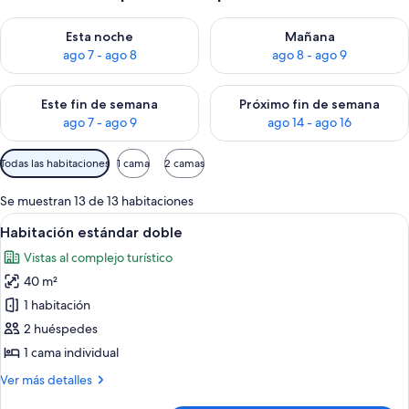
Consulta la disponibilidad para esta noche, ago 7 - ago 8
Consulta la disponibilidad pa
Esta noche
Mañana
ago 7 - ago 8
ago 8 - ago 9
Consulta la disponibilidad para este fin de semana, ago 7 - ag
Consulta la disponibilidad par
Este fin de semana
Próximo fin de semana
ago 7 - ago 9
ago 14 - ago 16
Filtros
Todas las habitaciones
1 cama
2 camas
disponibles
para
Se muestran 13 de 13 habitaciones
las
Abrir
Habitación de hotel con una cama gra
1
Habitación estándar doble
habitaciones
todas
Vistas al complejo turístico
las
40 m²
fotos
de
1 habitación
Habitación
2 huéspedes
estándar
1 cama individual
doble
Más
Ver más detalles
detalles