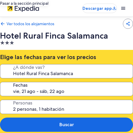
Pasar a la sección principal
Descargar app
Ver todos los alojamientos
Hotel Rural Finca Salamanca
Alojamiento
de
3.0 estrellas
Elige las fechas para ver los precios
¿A dónde vas?
Fechas
Personas
Buscar