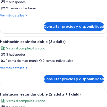
Suite
2 huéspedes
junior
2 camas individuales
Más
Ver más detalles
detalles
de
Consultar precios y disponibilidad
Suite
junior
Abrir
Habitación de hotel con una cama gra
1
Habitación estándar doble (3 adults)
todas
Vistas al complejo turístico
las
3 huéspedes
fotos
de
1 cama de matrimonio O 2 camas individuales
Habitación
Más
Ver más detalles
estándar
detalles
de
doble
Consultar precios y disponibilidad
Habitación
(3
estándar
adults)
doble
Abrir
Habitación de hotel con una cama gra
1
(3
Habitación estándar doble (2 adults + 1 child)
todas
adults)
Vistas al complejo turístico
las