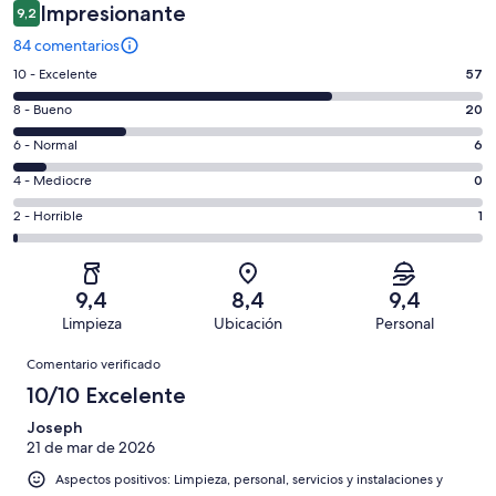
Impresionante
9,2
84 comentarios
57
10 - Excelente
57
comentarios
20
8 - Bueno
20
de
comentarios
un
6
6 - Normal
6
de
total
comentarios
un
0
4 - Mediocre
0
de
de
total
comentarios
84
un
1
2 - Horrible
1
de
de
con
total
comentarios
84
un
una
de
de
con
total
puntuación
84
un
una
de
9,4
8,4
9,4
de
con
total
puntuación
84
Limpieza
Ubicación
Personal
10
una
de
de
con
Comentarios
-
puntuación
84
8
Comentario verificado
una
Excelente
de
con
-
puntuación
10/10 Excelente
6
una
Bueno
de
-
puntuación
Joseph
4
Normal
21 de mar de 2026
de
-
2
Aspectos positivos: Limpieza, personal, servicios y instalaciones y
Mediocre