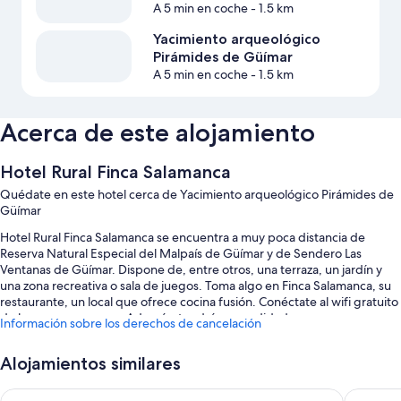
A 5 min en coche
- 1.5 km
Yacimiento arqueológico
Pirámides de Güímar
A 5 min en coche
- 1.5 km
Acerca de este alojamiento
Hotel Rural Finca Salamanca
Quédate en este hotel cerca de Yacimiento arqueológico Pirámides de
Güímar
Hotel Rural Finca Salamanca se encuentra a muy poca distancia de
Reserva Natural Especial del Malpaís de Güímar y de Sendero Las
Ventanas de Güímar. Dispone de, entre otros, una terraza, un jardín y
una zona recreativa o sala de juegos. Toma algo en Finca Salamanca, su
restaurante, un local que ofrece cocina fusión. Conéctate al wifi gratuito
de las zonas comunes. Además, tendrás comodidades como una
Información sobre los derechos de cancelación
biblioteca y un servicio de lavandería.
También hay otros servicios, como:
Alojamientos similares
Una piscina al aire libre con tumbonas y sombrillas
Boutique Eco-Hotel Costa Mágica
La Lagun