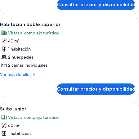
de
Consultar precios y disponibilidad
Habitación
estándar
doble
Abrir
Habitación de hotel con una cama, dos
2
Habitación doble superior
todas
Vistas al complejo turístico
las
40 m²
fotos
de
1 habitación
Habitación
2 huéspedes
doble
2 camas individuales
superior
Más
Ver más detalles
detalles
de
Consultar precios y disponibilidad
Habitación
doble
superior
Abrir
Una habitación de hotel moderna con s
5
Suite junior
todas
Vistas al complejo turístico
las
60 m²
fotos
de
1 habitación