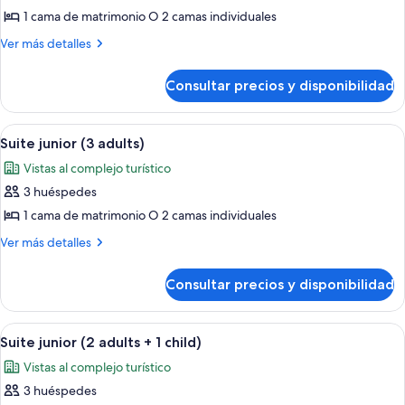
de
1 cama de matrimonio O 2 camas individuales
Habitación
Más
Ver más detalles
doble
detalles
de
superior
Consultar precios y disponibilidad
Habitación
(2
doble
adults
superior
Abrir
Una habitación de hotel moderna con s
2
+
(2
Suite junior (3 adults)
todas
adults
1
Vistas al complejo turístico
+
las
child)
1
3 huéspedes
fotos
child)
de
1 cama de matrimonio O 2 camas individuales
Suite
Más
Ver más detalles
junior
detalles
de
(3
Consultar precios y disponibilidad
Suite
adults)
junior
(3
Abrir
Una habitación de hotel moderna con s
2
adults)
Suite junior (2 adults + 1 child)
todas
Vistas al complejo turístico
las
3 huéspedes
fotos