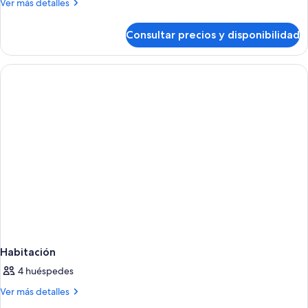
Más
Ver más detalles
detalles
de
Consultar precios y disponibilidad
Habitación
Habitación
4 huéspedes
Más
Ver más detalles
detalles