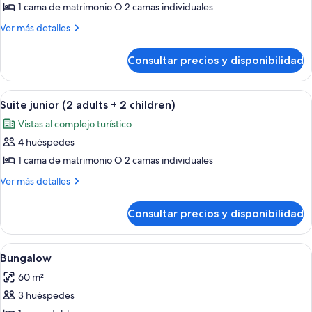
de
1 cama de matrimonio O 2 camas individuales
Suite
Más
Ver más detalles
junior
detalles
de
(2
Consultar precios y disponibilidad
Suite
adults
junior
+
(2
Abrir
Una habitación de hotel moderna con s
2
1
adults
Suite junior (2 adults + 2 children)
todas
+
child)
Vistas al complejo turístico
1
las
child)
4 huéspedes
fotos
de
1 cama de matrimonio O 2 camas individuales
Suite
Más
Ver más detalles
junior
detalles
de
(2
Consultar precios y disponibilidad
Suite
adults
junior
+
(2
Abrir
Una habitación acogedora estilo cabañ
1
2
adults
Bungalow
todas
+
children)
60 m²
2
las
children)
3 huéspedes
fotos