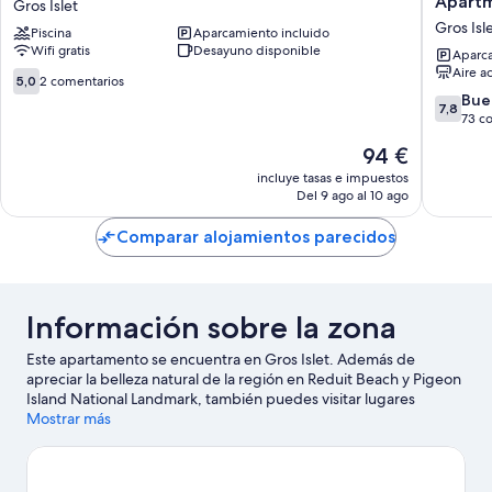
Apart
Gros Islet
Too
Guesth
Gros Isl
Piscina
Aparcamiento incluido
Gros
and
Wifi gratis
Desayuno disponible
Islet
Furnish
Aparca
Aire a
Apartme
5.0
5,0
2 comentarios
Gros
sobre
7.8
Bue
7,8
Islet
10,
sobre
73 c
2 comentarios
10,
El
94 €
Bueno,
precio
73 come
incluye tasas e impuestos
actual
Del 9 ago al 10 ago
es
de
Comparar alojamientos parecidos
94 €
Información sobre la zona
Este apartamento se encuentra en Gros Islet. Además de
apreciar la belleza natural de la región en Reduit Beach y Pigeon
Island National Landmark, también puedes visitar lugares
fundamentales para los aficionados a la cultura, como St. Omer
Mostrar más
Artmagic y Estudio de Arte de Eudovic. Rodney Bay Aquatic
Centre y Parque acuático Splash Island Water Park de Santa
Lucía también merecen la pena.
Ver guía de viaje de Gros Islet