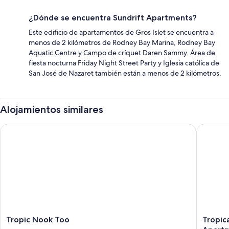
¿Dónde se encuentra Sundrift Apartments?
Este edificio de apartamentos de Gros Islet se encuentra a
menos de 2 kilómetros de Rodney Bay Marina, Rodney Bay
Aquatic Centre y Campo de críquet Daren Sammy. Área de
fiesta nocturna Friday Night Street Party y Iglesia católica de
San José de Nazaret también están a menos de 2 kilómetros.
Alojamientos similares
Tropic Nook Too
Tropical
Tropic
Tropical
Tropic Nook Too
Tropic
Nook
Breeze