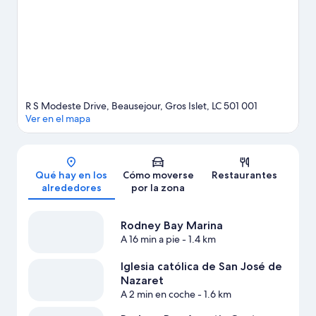
Ver más apartamentos en Gros Islet
R S Modeste Drive, Beausejour, Gros Islet, LC 501 001
Ver en el mapa
Mapa
Qué hay en los
Cómo moverse
Restaurantes
alrededores
por la zona
Rodney Bay Marina
A 16 min a pie
- 1.4 km
Iglesia católica de San José de
Nazaret
A 2 min en coche
- 1.6 km