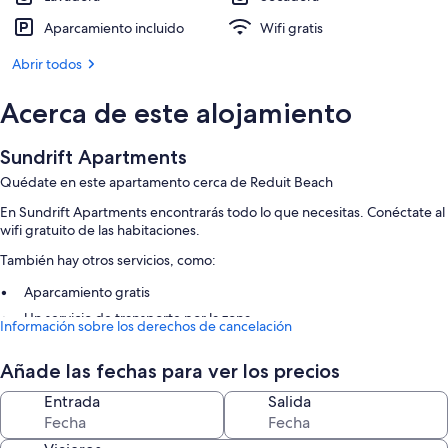
Aparcamiento incluido
Wifi gratis
Abrir todos
Acerca de este alojamiento
Sundrift Apartments
Quédate en este apartamento cerca de Reduit Beach
En Sundrift Apartments encontrarás todo lo que necesitas. Conéctate al
wifi gratuito de las habitaciones.
También hay otros servicios, como:
Aparcamiento gratis
Un servicio de transporte por la zona
Información sobre los derechos de cancelación
Características de la habitación
Añade las fechas para ver los precios
Todas las habitaciones en Sundrift Apartments tienen comodidades que
Entrada
Salida
incluyen wifi gratis o cajas fuertes.
Además, otros servicios que encontrarás incluyen los siguientes: