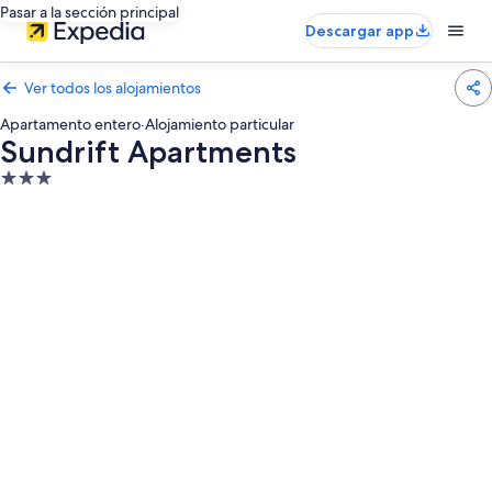
Pasar a la sección principal
Descargar app
Ver todos los alojamientos
Apartamento entero
·
Alojamiento particular
Sundrift Apartments
Alojamiento
de
3.0 estrellas
Galería
de