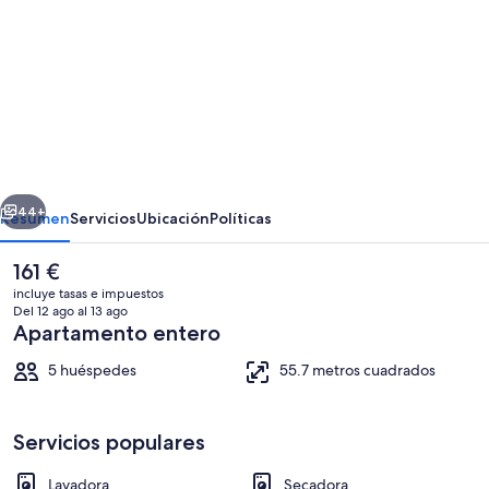
imágenes
de
Sundrift
Apartments
erior
Siguiente
44+
Resumen
Servicios
Ubicación
Políticas
El
161 €
precio
incluye tasas e impuestos
actual
Del 12 ago al 13 ago
es
Apartamento entero
de
161 €
5 huéspedes
55.7 metros cuadrados
Servicios populares
Terraza o patio
Lavadora
Secadora