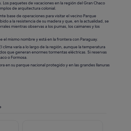
nas. Los paquetes de vacaciones en la región del Gran Chaco
emplos de arquitectura colonial.
ente base de operaciones para visitar el vecino Parque
ido a la resistencia de su madera y que, en la actualidad, se
rales mientras observas a los pumas, los caimanes y los
ene el mismo nombre y está en la frontera con Paraguay.
 clima varía a lo largo de la región, aunque la temperatura
medos que generan enormes tormentas eléctricas. Si reservas
haco o Formosa.
lora en su parque nacional protegido y en las grandes llanuras
o
Amérian Hotel Casino Gala