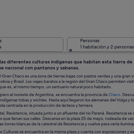
Tres pers
a
Personas
a
1 habitación y 2 personas
as diferentes culturas indígenas que habitan esta tierra de
ue nacional con pantanos y sabanas.
Primer pl
l Gran Chaco es una zona de tierras bajas con pastos verdes y una gran 
olivia y Brasil. Los viajes baratos a la región del Gran Chaco permiten vi
que es, al mismo tiempo, un santuario natural poco habitado.
S
, pero al noreste de Argentina, se encuentra la provincia de
Chaco
. Descu
 lago tranquilo con cielos despejados.
e
indígenas tobas y wichíes. Hasta aquí llegaron los alemanes del Volga y l
a
ola centrada en la producción de lácteos y ternera.
b
pital, Resistencia, situada junto a un afluente del río Paraná. Resistencia
r
ue llenan sus calles. Descansa en la plaza 25 de mayo, rodeada de varios
e
s torres blancas de la catedral de Resistencia y vuelve para verla ilumin
e
as Culturas se encuentra en la misma plaza y cuenta con exposiciones y es
n