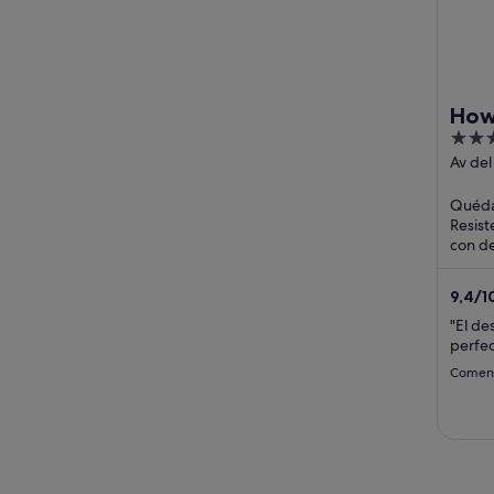
How
4.5
Rib
out
Av de
Resist
of
Quédat
5
Resist
con de
aparca
turístic
9,4
/
1
"El de
perfe
Coment