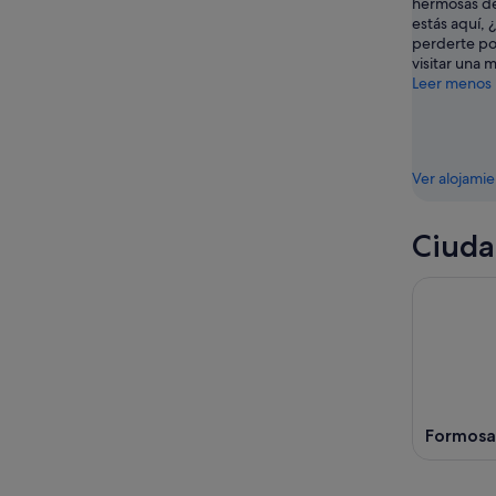
fin
hermosas de
ago
de
estás aquí, 
perderte po
-
semana,
visitar una 
10
14
Leer menos
ago
ago
-
16
ago
Ver alojami
Ciuda
Formosa