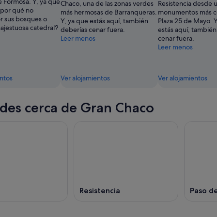
 Formosa. Y, ya que
Chaco, una de las zonas verdes
Resistencia desde 
¿por qué no
más hermosas de Barranqueras.
monumentos más c
r sus bosques o
Y, ya que estás aquí, también
Plaza 25 de Mayo. Y
majestuosa catedral?
deberías cenar fuera.
estás aquí, también
Leer menos
cenar fuera.
Leer menos
entos
Ver alojamientos
Ver alojamientos
des cerca de Gran Chaco
Resistencia
Paso de