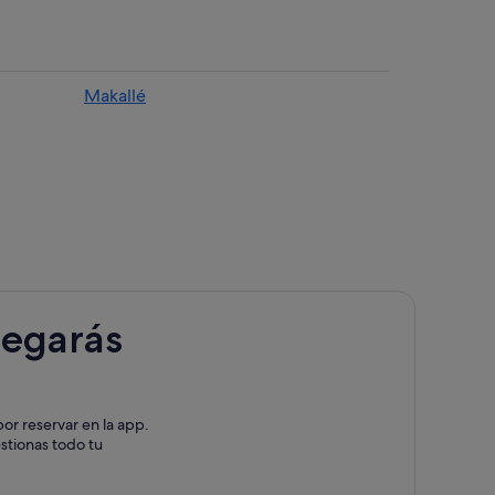
Makallé
legarás
or reservar en la app.
estionas todo tu