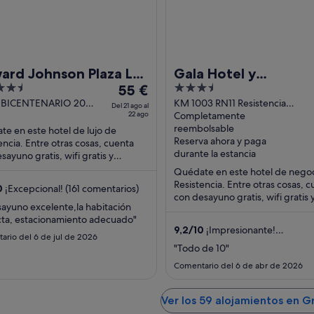
n
u
e
v
a
ard Johnson Plaza La
Gala Hotel y
El
3.5
era
55 €
Convenciones
precio
out
l BICENTENARIO 20
KM 1003 RN11 Resistencia
Del 21 ago al
encia Chaco
22 ago
Chaco
Completamente
es
of
reembolsable
e en este hotel de lujo de
de
5
Reserva ahora y paga
encia. Entre otras cosas, cuenta
55 €
durante la estancia
sayuno gratis, wifi gratis y
por
miento gratuito. Dos atracciones
Quédate en este hotel de nego
noche
as ...
Resistencia. Entre otras cosas, 
0
¡Excepcional! (161 comentarios)
del
con desayuno gratis, wifi gratis 
21
sayuno excelente,la habitación
casino. Dos atracciones turística
cta, estacionamiento adecuado"
ago
populares ...
9,2
/
10
¡Impresionante!
al
ario del 6 de jul de 2026
(176 comentarios)
"Todo de 10"
22
ago
Comentario del 6 de abr de 2026
Ver los 59 alojamientos en 