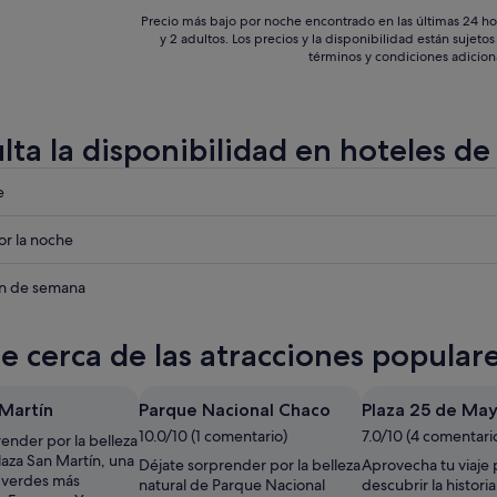
Precio más bajo por noche encontrado en las últimas 24 ho
y 2 adultos. Los precios y la disponibilidad están sujet
términos y condiciones adicion
lta la disponibilidad en hoteles d
eba
e
eba
r la noche
eba
in de semana
te cerca de las atracciones popula
 Martín
Parque Nacional Chaco
Plaza 25 de Ma
10.0/10 (1 comentario)
7.0/10 (4 comentari
ender por la belleza
laza San Martín, una
Déjate sorprender por la belleza
Aprovecha tu viaje 
s verdes más
natural de Parque Nacional
descubrir la histori