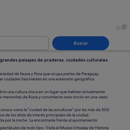
onas montando a caballo por un sendero de tierra rodeado de abundante ve
Un puente colgante sobre u
17
Buscar
 grandes paisajes de praderas, ciudades culturales
ano de una tela tejida con una etiqueta que muestra un patrón de hilos marr
Un grupo de ganado caminan
variedad de fauna y flora que ocupa partes de Paraguay,
sitar ciudades fascinantes en una extensión geográfica
bre una cultura única en un lugar que habitan actualmente
os menonitas de Rusia y convirtieron este rincón en una vasta
 se conoce como la “ciudad de las esculturas” por los más de 500
 de los sitios de interés principales de la ciudad.
ada por la noche. La encontrarás frente al ayuntamiento.
pectáculos de todo tipo. Visita el Museo Ichoalay de Historia