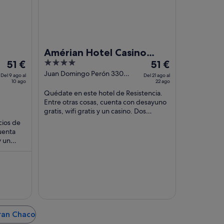
Amérian Hotel Casino
El
4
El
51 €
Gala
51 €
precio
out
precio
Juan Domingo Perón 330
Del 9 ago al
Del 21 ago al
10 ago
esq. Necochea Resistencia
22 ago
es
of
es
Chaco
Quédate en este hotel de Resistencia.
de
5
de
Entre otras cosas, cuenta con desayuno
51 €
51 €
gratis, wifi gratis y un casino. Dos
por
por
atracciones turísticas populares que se
cios de
noche
noche
encuentran ...
cuenta
del
del
y un
9
21
s
ago
ago
al
al
10
22
ago
ago
Gran Chaco