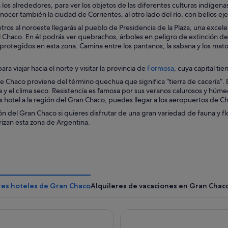
 los alrededores, para ver los objetos de las diferentes culturas indíge
u
ocer también la ciudad de Corrientes, al otro lado del río, con bellos ej
n
a
tros al noroeste llegarás al pueblo de Presidencia de la Plaza, una excel
v
 Chaco. En él podrás ver quebrachos, árboles en peligro de extinción deb
e
rotegidos en esta zona. Camina entre los pantanos, la sabana y los mator
n
t
S
ra viajar hacia el norte y visitar la provincia de
Formosa
, cuya capital ti
a
e
n
 Chaco proviene del término quechua que significa “tierra de cacería”. El
a
a
ta y el clima seco. Resistencia es famosa por sus veranos calurosos y hú
b
n
 hotel a la región del Gran Chaco, puedes llegar a los aeropuertos de C
r
u
ión del Gran Chaco si quieres disfrutar de una gran variedad de fauna y f
e
e
izan esta zona de Argentina.
e
v
n
a
u
n
a
v
e
res hoteles de Gran Chaco
Alquileres de vacaciones en Gran Chac
n
t
a
 Johnson Plaza La Ribera
Gala Hotel y Convenciones
n
a