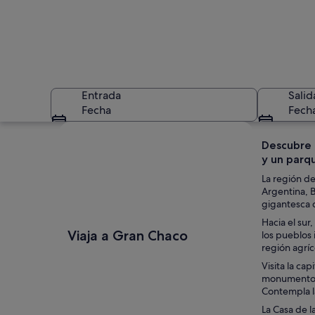
Entrada
Salid
Fecha
Fech
Ver mapa
Descubre l
y un parq
La región de
Argentina, B
gigantesca 
Hacia el sur
Un árbol junto a un
Viaja a Gran Chaco
los pueblos 
región agríc
Visita la ca
monumentos q
Contempla la
La Casa de l