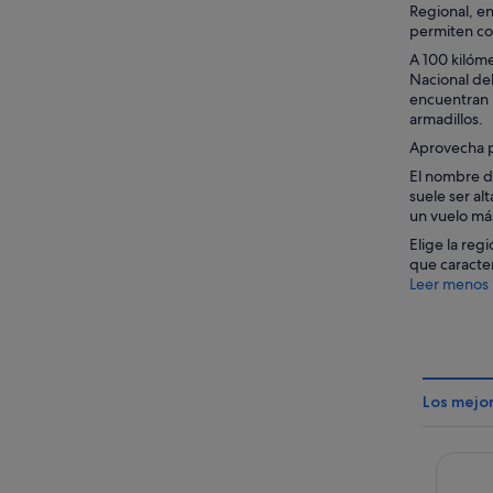
Regional, en
permiten con
A 100 kilóme
Nacional del
encuentran p
armadillos.
Aprovecha pa
El nombre de
suele ser al
un vuelo más
Elige la reg
que caracter
Leer menos
Los mejo
Howard