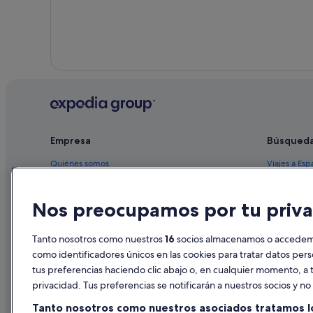
Empresa
Búsqued
Quiénes somos
Viajes a Esp
Empleo
Hoteles en 
Nos preocupamos por tu priva
Anuncia tu alojamiento
Alquileres 
Publicidad
Paquetes de
Tanto nosotros como nuestros
16
socios almacenamos o accedemos
Prensa
Vuelos bara
como identificadores únicos en las cookies para tratar datos per
tus preferencias haciendo clic abajo o, en cualquier momento, a t
Alquiler de
privacidad. Tus preferencias se notificarán a nuestros socios y n
Todos los a
Tanto nosotros como nuestros asociados tratamos l