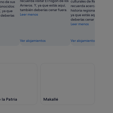
recuerda visitar El Fogón de los
culturales de Resistencia,
uno de sus
Arrieros. Y, ya que estás aquí,
recuerda acercarte a Mus
onocidos:
también deberías cenar fuera.
historia regional de Ichoalay
, ya que
Leer menos
ya que estás aquí, también
 deberías
deberías cenar fuera.
Leer menos
Ver alojamientos
Ver alojamientos
 la Patria
Makallé