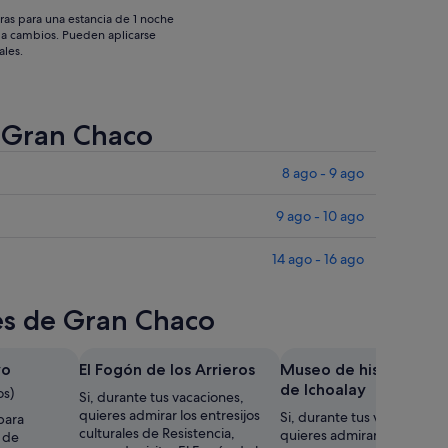
ras para una estancia de 1 noche
os a cambios. Pueden aplicarse
ales.
e Gran Chaco
8 ago - 9 ago
9 ago - 10 ago
14 ago - 16 ago
res de Gran Chaco
yo
El Fogón de los Arrieros
Museo de historia reg
de Ichoalay
os)
Si, durante tus vacaciones,
quieres admirar los entresijos
Si, durante tus vacaciones,
para
culturales de Resistencia,
quieres admirar los entresi
a de