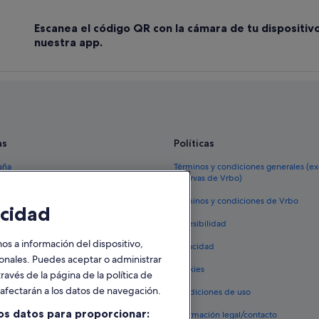
Escanea el código QR con la cámara de tu dispositiv
nuestra app.
as
Políticas
aña
Términos y condiciones generales (e
reservas de Vrbo)
España
Términos y condiciones de Vrbo
cidad
vacacionales España
Accesibilidad
 viaje a España
 a información del dispositivo,
Privacidad
tos en España
sonales. Puedes aceptar o administrar
Cookies
ravés de la página de la política de
 coches en España
o afectarán a los datos de navegación.
Condiciones de uso
lojamientos
os datos para proporcionar:
Información legal/contacto