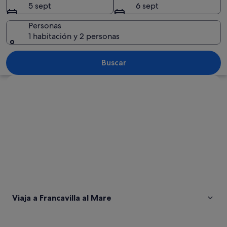
5 sept
6 sept
Personas
1 habitación y 2 personas
Un área de juegos en la playa con estru
Buscar
Ver mapa
Viaja a Francavilla al Mare