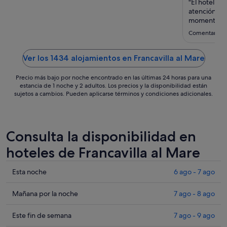
sept
"El hotel es
al
atención in
momento, no
3
muy bien. L
sept
Comentario d
Ver los 1434 alojamientos en Francavilla al Mare
Precio más bajo por noche encontrado en las últimas 24 horas para una
estancia de 1 noche y 2 adultos. Los precios y la disponibilidad están
sujetos a cambios. Pueden aplicarse términos y condiciones adicionales.
Consulta la disponibilidad en
hoteles de Francavilla al Mare
Comprueba
Esta noche
6 ago - 7 ago
los
precios
Comprueba
Mañana por la noche
7 ago - 8 ago
en
los
Francavilla
precios
Comprueba
Este fin de semana
7 ago - 9 ago
al
en
los