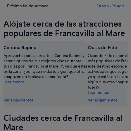
Mare
Francavilla
precios
Comprueba
Próximo fin de semana
14 ago - 16 ago
para
al
en
los
esta
Mare
Francavilla
precios
Alójate cerca de las atracciones
noche,
para
al
en
6
mañana
Mare
Francavilla
populares de Francavilla al Mare
ago
por
para
al
-
la
este
Mare
Cantina Rapino
Oasis de Fido
7
noche,
fin
para
ago
7
de
el
Aprovecha para acercarte a Cantina Rapino y
Oasis de Fido es, sin du
ago
semana,
catar algunos de sus mejores vinos durante
próximo
más populares de Franca
tus días por Francavilla al Mare. Y, ya que estás
este destino esconde mu
-
7
fin
en la zona, ¿por qué no darte algún que otro
actividades que seguro
8
ago
de
chapuzón en la playa o cenar fuera?
ya que estás en la zona
ago
-
semana,
Leer menos
algún que otro chapuzón
9
14
fuera?
ago
ago
Leer menos
-
Ver alojamientos
Ver alojamientos
16
ago
Ciudades cerca de Francavilla al
Mare