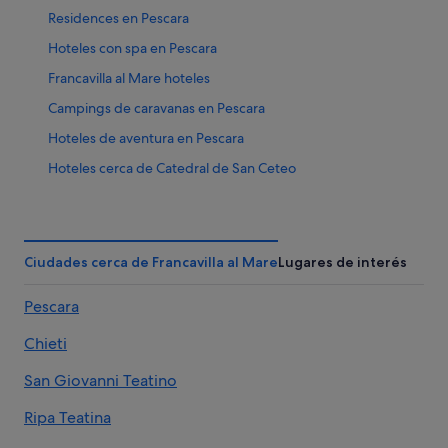
Residences en Pescara
Hoteles con spa en Pescara
Francavilla al Mare hoteles
Campings de caravanas en Pescara
Hoteles de aventura en Pescara
Hoteles cerca de Catedral de San Ceteo
Hoteles de 4 estrellas en Pescara
Hoteles que aceptan mascotas en Pineta
Miglianico hoteles
Ciudades cerca de Francavilla al Mare
Lugares de interés
Hoteles cerca de A. Internacional de Abruzzo
Pescara
Hoteles de 5 estrellas en Pescara
Chieti
Best Western hoteles en Pescara
Hoteles boutique en Pescara
San Giovanni Teatino
Hoteles históricos en Pescara
Ripa Teatina
Hoteles LGTBQIA en Pescara