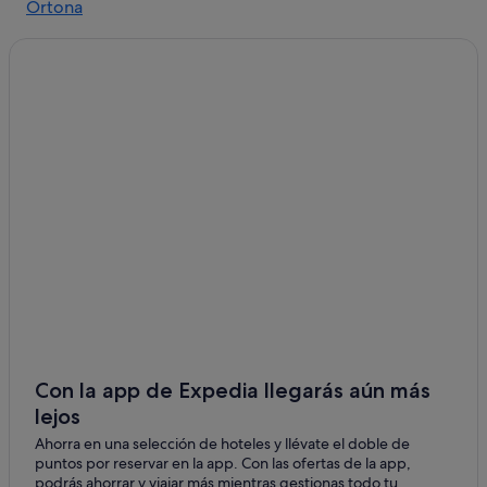
Ortona
Hoteles de golf en Pescara
Torrevecchia Teatina
Hoteles para familias en Pescara
Miglianico
Apartamentos en Pescara
Tollo hoteles
Con la app de Expedia llegarás aún más
lejos
Ahorra en una selección de hoteles y llévate el doble de
puntos por reservar en la app. Con las ofertas de la app,
podrás ahorrar y viajar más mientras gestionas todo tu