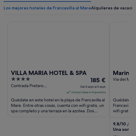
Los mejores hoteles de Francavilla al Mare
Alquileres de vacacio
VILLA MARIA HOTEL & SPA
Marina Gard
VILLA MARIA HOTEL & SPA
Marina 
4
El
185 €
Boutiqu
Via dei Marr
Francavilla 
out
precio
Contrada Pretaro
Del 2 sept al 3 sept
Francavilla al Mare CH
of
es
incluye tasas e impuestos
5
de
Quédate en este hotel en la playa de Francavilla al
Quédate en 
185 €
Mare. Entre otras cosas, cuenta con wifi gratis, un
Francavilla 
spa completo y una terraza en la azotea. Dos
por
wifi gratis,
atracciones ...
servicio de .
noche
del
9,8
/
10
¡Exce
Una sorpr
2