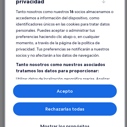
privacidad
Información legal/contacto
Tanto nosotros como nuestros
16
socios almacenamos o
Pautas sobre el contenido y cómo denunciar contenido
accedemos a información del dispositivo, como
identificadores únicos en las cookies para tratar datos
Ayuda
personales. Puedes aceptar o administrar tus
Ayuda
preferencias haciendo clic abajo o, en cualquier
momento, a través de la página de la política de
Cancelar un vuelo
privacidad. Tus preferencias se notificarán a nuestros
Cancelar una reserva de hotel o de un alquiler vacacional
socios y no afectarán a los datos de navegación.
Plazos de reembolso
Tanto nosotros como nuestros asociados
tratamos los datos para proporcionar:
Utilizar un cupón de Expedia
Utilizar datos de localización geográfica precisa. Analizar
Documentos para viajes internacionales
activamente las características del dispositivo para su
identificación. Almacenar la información en un dispositivo
Acepto
y/o acceder a ella. Publicidad y contenido personalizados,
medición de publicidad y contenido, investigación de
audiencia y desarrollo de servicios.
© 2026 Expedia, Inc., una empresa de Expedia Group. Todos los
Rechazarlas todas
Lista de asociados (proveedores)
derechos reservados. Expedia y el logotipo de Expedia son marcas
comerciales o marcas comerciales registradas de Expedia, Inc.
Vacationspot, S.L., Agencia de Viajes, I-AV-0000631.3.
Mostrar los propósitos