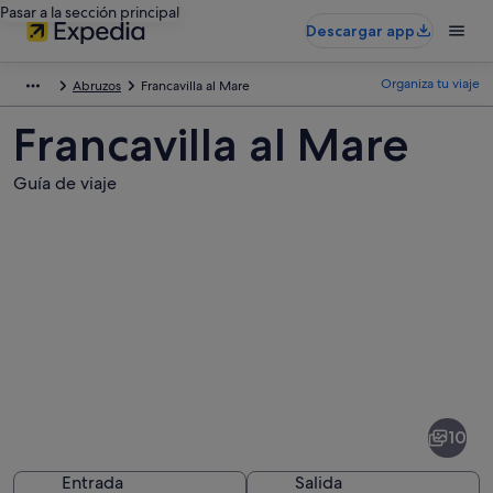
Pasar a la sección principal
Descargar app
Organiza tu viaje
Abruzos
Francavilla al Mare
Francavilla al Mare
Guía de viaje
Fotos
de
Francavilla
10
al
Mare
Entrada
Salida