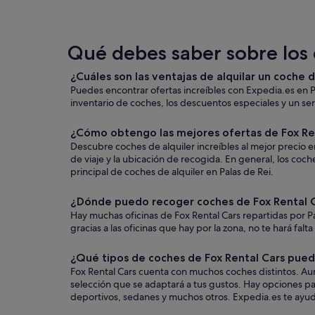
Qué debes saber sobre los c
¿Cuáles son las ventajas de alquilar un coche 
Puedes encontrar ofertas increíbles con Expedia.es en P
inventario de coches, los descuentos especiales y un serv
¿Cómo obtengo las mejores ofertas de Fox Ren
Descubre coches de alquiler increíbles al mejor precio e
de viaje y la ubicación de recogida. En general, los co
principal de coches de alquiler en Palas de Rei.
¿Dónde puedo recoger coches de Fox Rental C
Hay muchas oficinas de Fox Rental Cars repartidas por Pa
gracias a las oficinas que hay por la zona, no te hará falt
¿Qué tipos de coches de Fox Rental Cars puedo
Fox Rental Cars cuenta con muchos coches distintos. Aun
selección que se adaptará a tus gustos. Hay opciones par
deportivos, sedanes y muchos otros. Expedia.es te ayudar