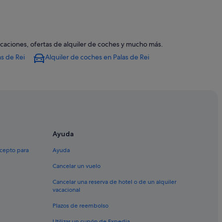
vacaciones, ofertas de alquiler de coches y mucho más.
as de Rei
Alquiler de coches en Palas de Rei
dre
ei
Ayuda
xcepto para
Ayuda
Cancelar un vuelo
Cancelar una reserva de hotel o de un alquiler
vacacional
i
Plazos de reembolso
Utilizar un cupón de Expedia