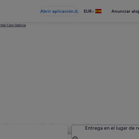
•
Abrir aplicación
EUR
Anunciar alo
tal Cars Galicia
 Fox en Palas de Rei
Entrega en el lugar de 