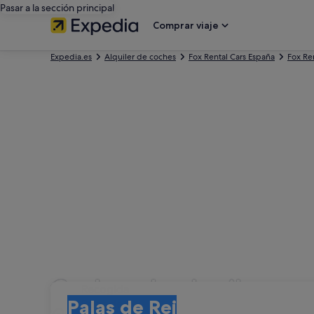
Pasar a la sección principal
Comprar viaje
Expedia.es
Alquiler de coches
Fox Rental Cars España
Fox Ren
Coches de alquiler con
Recogida
Recogida
Palas de Rei