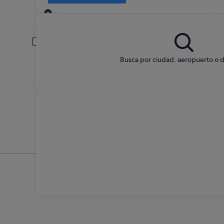
Recogida
Fecha de recogida
Fech
20 ago
21 a
Conductor menor de 30 años o mayor de 70
Es posible que los conductores jóvenes o los mayores deban pagar
Busca por ciudad, aeropuerto o d
Tengo un código de descuento
Buscar
No te preocupes si cambias de idea
Anulación sin penalización en una selección de
coches de alquiler
Encuentra ofertas de alquil
* Precios encontrados en las últimas 6 días. Haz cli