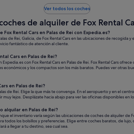
Ver todos los coches
oches de alquiler de Fox Rental Ca
de Fox Rental Cars en Palas de Rei con Expedia.es?
alas de Rei, Galicia, de Fox Rental Cars en las ubicaciones de recogida 
icio fantástico de atención al cliente.
tal Cars en Palas de Rei?
n Expedia.es con Fox Rental Cars en Palas de Rei. Fox Rental Cars ofrece 
ches económicos y los compactos son los más baratos. Puedes ver otras b
ars en Palas de Rei?
las de Rei. Elige la que más te convenga. En el aeropuerto y en el centr
a ir muy lejos. Desplázate hacia abajo para ver las oficinas disponibles en 
 alquilar en Palas de Rei?
que el inventario varía según las ubicaciones de coches de alquiler de F
a todos los bolsillos y preferencias. Elige entre coches baratos, de luj
á a llegar a tu destino, sea cual sea.