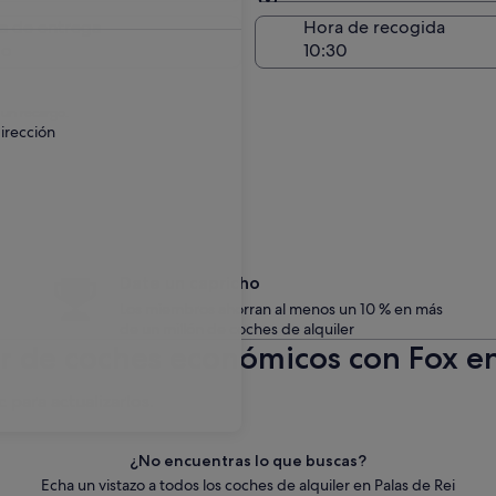
Entrega en el lugar de 
a de entrega
Hora de recogida
go
 un recargo.
irección
Date un capricho
Los miembros ahorran al menos un 10 % en más
de un millón de coches de alquiler
er de coches económicos con Fox en
c para actualizarlos.
¿No encuentras lo que buscas?
Echa un vistazo a todos los coches de alquiler en Palas de Rei