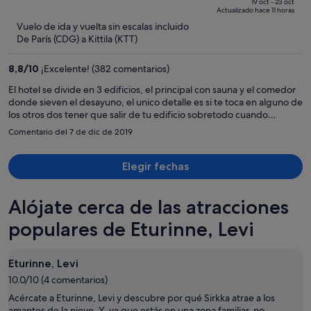
de
of
19 oct - 23 oct
Actualizado hace 11 horas
742 €,
5
Vuelo de ida y vuelta sin escalas incluido
ahora
De París (CDG) a Kittila (KTT)
es
de
8,8
/
10
¡Excelente! (382 comentarios)
700 €
por
El hotel se divide en 3 edificios, el principal con sauna y el comedor
donde sieven el desayuno, el unico detalle es si te toca en alguno de
persona
los otros dos tener que salir de tu edificio sobretodo cuando
terminas de andar en el sauna. Bastante cerca de la estacion para
Comentario del 7 de dic de 2019
esquiar.
Elegir fechas
Alójate cerca de las atracciones
populares de Eturinne, Levi
Eturinne, Levi
10.0/10 (4 comentarios)
Acércate a Eturinne, Levi y descubre por qué Sirkka atrae a los
amantes de la nieve. Y, ya que estás en una zona familiar, no