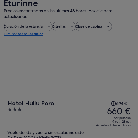
Eturinne
Precios encontrados en las últimas 48 horas. Haz clic para
actualizarlos.
Duración de la estancia
Estrellas
Clase de cabina
Eliminar todos los filtros
El
Hotel Hullu Poro
694 €
precio
660 €
3
era
out
por persona
de
of
19 oct - 23 oct
Actualizado hace 11 horas
694 €,
5
Vuelo de ida y vuelta sin escalas incluido
ahora