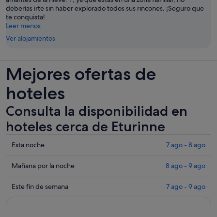
deberías irte sin haber explorado todos sus rincones. ¡Seguro que
te conquista!
Leer menos
Ver alojamientos
Mejores ofertas de
hoteles
Consulta la disponibilidad en
hoteles cerca de Eturinne
Comprueba
Esta noche
7 ago - 8 ago
los
precios
Comprueba
Mañana por la noche
8 ago - 9 ago
cerca
los
de
precios
Comprueba
Este fin de semana
7 ago - 9 ago
Eturinne
cerca
los
para
de
precios
esta
Eturinne