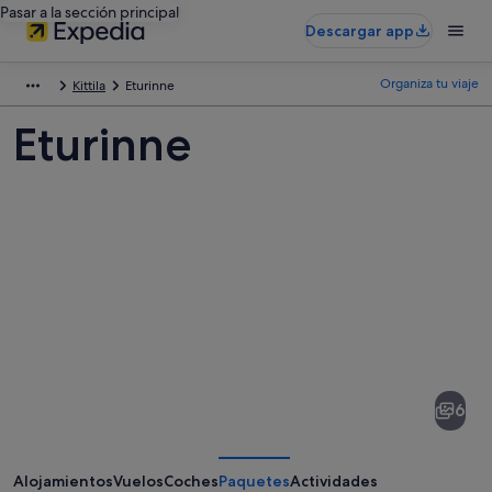
Pasar a la sección principal
Descargar app
Organiza tu viaje
Kittila
Eturinne
Eturinne
Fotos
de
Eturinne
6
Alojamientos
Vuelos
Coches
Paquetes
Actividades