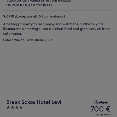
Vuelo de ida y vuelta sin escalas incluido
ahora
De París (CDG) a Kittila (KTT)
es
de
9,6
/
10
¡Excepcional! (64 comentarios)
946 €
por
Amazing property to rest, enjoy and watch the northern lights.
Restaurant is amazing super delicious food and great service from
persona
cute waiter.
Comentario del 14 de abr de 2026
El
Break Sokos Hotel Levi
742 €
precio
700 €
4
era
out
por persona