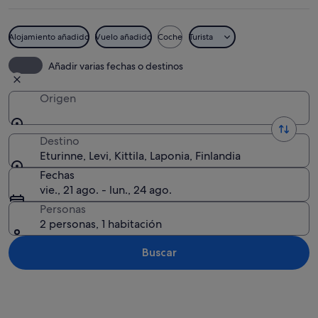
Alojamiento añadido
Vuelo añadido
Coche
Turista
Auroras boreales sobre un paisaje bos
Añadir varias fechas o destinos
Origen
Destino
Eturinne, Levi, Kittila, Laponia, Finlandia
Fechas
vie., 21 ago. - lun., 24 ago.
Personas
2 personas, 1 habitación
Buscar
Ver mapa