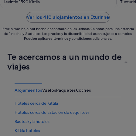
out
out
Levintie 1590 Kittila
Tunturiti
of
of
5
5
Ver los 410 alojamientos en Eturinne
Precio más bajo por noche encontrado en las últimas 24 horas para una estancia
de 1 noche y 2 adultos. Los precios y la disponibilidad están sujetos a cambios.
Pueden aplicarse términos y condiciones adicionales.
Te acercamos a un mundo de
viajes
Alojamientos
Vuelos
Paquetes
Coches
Hoteles cerca de Kittila
Hoteles cerca de Estación de esquí Levi
Rautuskylä hoteles
Kittila hoteles