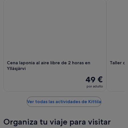
Cena laponia al aire libre de 2 horas en Ylläsjärvi
Taller de 
Cena laponia al aire libre de 2 horas en
Taller d
Ylläsjärvi
49 €
por adulto
Ver todas las actividades de Kittila
Organiza tu viaje para visitar