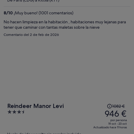
De París (CDG) a Kittila (KTT)
es
de
8
/
10
¡Muy bueno! (1001 comentarios)
660 €
por
No hacen limpieza en la habitación , habitaciones muy lejanas para
tener que caminar con tantas maletas sobre la nieve
persona
Comentario del 2 de feb de 2026
El
Reindeer Manor Levi
1082 €
precio
946 €
3.5
era
out
por persona
de
of
19 oct - 23 oct
Actualizado hace 11 horas
1082 €,
5