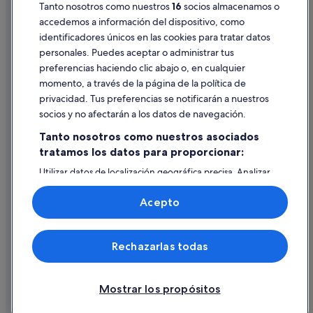
Pautas sobre el contenido y cómo denunciar contenido
Tanto nosotros como nuestros
16
socios almacenamos o
accedemos a información del dispositivo, como
identificadores únicos en las cookies para tratar datos
Ayuda
personales. Puedes aceptar o administrar tus
Ayuda
preferencias haciendo clic abajo o, en cualquier
momento, a través de la página de la política de
Cancelar un vuelo
privacidad. Tus preferencias se notificarán a nuestros
Cancelar una reserva de hotel o de un alquiler vacacional
socios y no afectarán a los datos de navegación.
Plazos de reembolso
Tanto nosotros como nuestros asociados
tratamos los datos para proporcionar:
Utilizar un cupón de Expedia
Utilizar datos de localización geográfica precisa. Analizar
Documentos para viajes internacionales
activamente las características del dispositivo para su
identificación. Almacenar la información en un dispositivo
Acepto
y/o acceder a ella. Publicidad y contenido personalizados,
medición de publicidad y contenido, investigación de
audiencia y desarrollo de servicios.
© 2026 Expedia, Inc., una empresa de Expedia Group. Todos los
Rechazarlas todas
Lista de asociados (proveedores)
derechos reservados. Expedia y el logotipo de Expedia son marcas
comerciales o marcas comerciales registradas de Expedia, Inc.
Vacationspot, S.L., Agencia de Viajes, I-AV-0000631.3.
Mostrar los propósitos